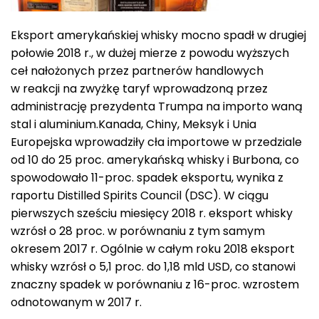
Eksport amerykańskiej whisky mocno spadł w drugiej
połowie 2018 r., w dużej mierze z powodu wyższych
ceł nałożonych przez partnerów handlowych
w reakcji na zwyżkę taryf wprowadzoną przez
administrację prezydenta Trumpa na importo waną
stal i aluminium.Kanada, Chiny, Meksyk i Unia
Europejska wprowadziły cła importowe w przedziale
od 10 do 25 proc. amerykańską whisky i Burbona, co
spowodowało 11-proc. spadek eksportu, wynika z
raportu Distilled Spirits Council (DSC). W ciągu
pierwszych sześciu miesięcy 2018 r. eksport whisky
wzrósł o 28 proc. w porównaniu z tym samym
okresem 2017 r. Ogólnie w całym roku 2018 eksport
whisky wzrósł o 5,1 proc. do 1,18 mld USD, co stanowi
znaczny spadek w porównaniu z 16-proc. wzrostem
odnotowanym w 2017 r.