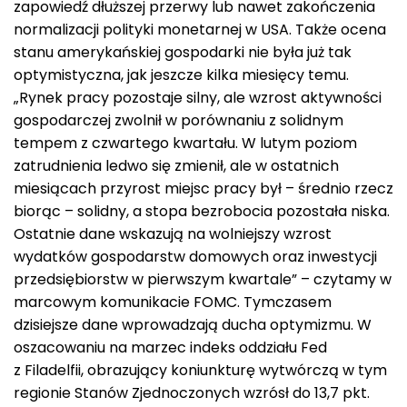
zapowiedź dłuższej przerwy lub nawet zakończenia
normalizacji polityki monetarnej w USA. Także ocena
stanu amerykańskiej gospodarki nie była już tak
optymistyczna, jak jeszcze kilka miesięcy temu.
„Rynek pracy pozostaje silny, ale wzrost aktywności
gospodarczej zwolnił w porównaniu z solidnym
tempem z czwartego kwartału. W lutym poziom
zatrudnienia ledwo się zmienił, ale w ostatnich
miesiącach przyrost miejsc pracy był – średnio rzecz
biorąc – solidny, a stopa bezrobocia pozostała niska.
Ostatnie dane wskazują na wolniejszy wzrost
wydatków gospodarstw domowych oraz inwestycji
przedsiębiorstw w pierwszym kwartale” – czytamy w
marcowym komunikacie FOMC. Tymczasem
dzisiejsze dane wprowadzają ducha optymizmu. W
oszacowaniu na marzec indeks oddziału Fed
z Filadelfii, obrazujący koniunkturę wytwórczą w tym
regionie Stanów Zjednoczonych wzrósł do 13,7 pkt.