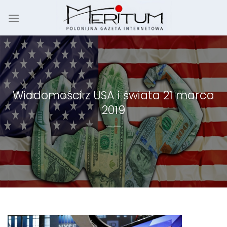
Skip
to
content
Wiadomości z USA i świata 21 marca
2019