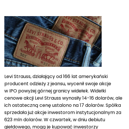
Levi Strauss, działający od 166 lat amerykański
producent odzieży z jeansu, wycenił swoje akcje
w IPO powyżej górnej granicy widełek. Widełki
cenowe akcji Levi Strauss wynosiły 14-16 dolarów, ale
ich ostateczną cenę ustalono na 17 dolarów. Spółka
sprzedała już akcje inwestorom instytucjonalnym za
623 mln dolarów. W czwartek, w dniu debiutu
giełdowego, mogą je kupować inwestorzy