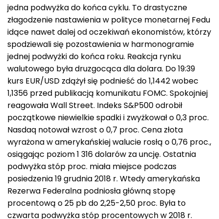
jedna podwyżka do końca cyklu. To drastyczne
złagodzenie nastawienia w polityce monetarnej Fedu
idące nawet dalej od oczekiwań ekonomistów, którzy
spodziewali się pozostawienia w harmonogramie
jednej podwyżki do końca roku. Reakcja rynku
walutowego była druzgocąca dla dolara. Do 19:39
kurs EUR/USD zdążył się podnieść do 1,1442 wobec
1,1356 przed publikacją komunikatu FOMC. Spokojniej
reagowała Wall Street. Indeks S&P500 odrobił
początkowe niewielkie spadki i zwyżkował o 0,3 proc.
Nasdaq notował wzrost o 0,7 proc. Cena złota
wyrażona w amerykańskiej walucie rosłą o 0,76 proc.,
osiągając poziom 1 316 dolarów za uncję. Ostatnia
podwyżka stóp proc. miała miejsce podczas
posiedzenia 19 grudnia 2018 r. Wtedy amerykańska
Rezerwa Federalna podniosła główną stopę
procentową o 25 pb do 2,25-2,50 proc. Była to
czwarta podwyżka stóp procentowych w 2018 r.