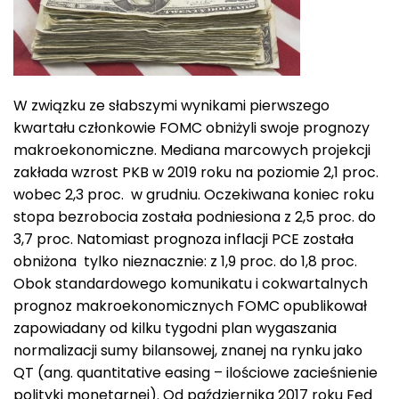
W związku ze słabszymi wynikami pierwszego
kwartału członkowie FOMC obniżyli swoje prognozy
makroekonomiczne. Mediana marcowych projekcji
zakłada wzrost PKB w 2019 roku na poziomie 2,1 proc.
wobec 2,3 proc. w grudniu. Oczekiwana koniec roku
stopa bezrobocia została podniesiona z 2,5 proc. do
3,7 proc. Natomiast prognoza inflacji PCE została
obniżona tylko nieznacznie: z 1,9 proc. do 1,8 proc.
Obok standardowego komunikatu i cokwartalnych
prognoz makroekonomicznych FOMC opublikował
zapowiadany od kilku tygodni plan wygaszania
normalizacji sumy bilansowej, znanej na rynku jako
QT (ang. quantitative easing – ilościowe zacieśnienie
polityki monetarnej). Od października 2017 roku Fed