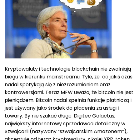
Kryptowaluty i technologie blockchain nie zwalniają
biegu w kierunku mainstreamu. Tyle, że co jakiś czas
nadal spotykają się z niezrozumieniem oraz
kontrowersjami. Teraz MFW uważa, że bitcoin nie jest
pieniądzem. Bitcoin nadal spełnia funkcje płatniczą i
jest używany jako środek do płacenia za usługi i
towary. By nie szukać długo: Digitec Galactus,
największy internetowy sprzedawca detaliczny w
Szwajcarii (nazywany “szwajcarskim Amazonem”),
akceptuje od teraz kryptowaluty, z kolei XRP, token