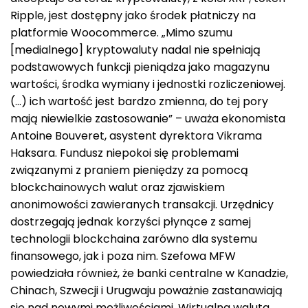
Ripple, jest dostępny jako środek płatniczy na
platformie Woocommerce. „Mimo szumu
[medialnego] kryptowaluty nadal nie spełniają
podstawowych funkcji pieniądza jako magazynu
wartości, środka wymiany i jednostki rozliczeniowej.
(…) ich wartość jest bardzo zmienna, do tej pory
mają niewielkie zastosowanie” – uważa ekonomista
Antoine Bouveret, asystent dyrektora Vikrama
Haksara. Fundusz niepokoi się problemami
związanymi z praniem pieniędzy za pomocą
blockchainowych walut oraz zjawiskiem
anonimowości zawieranych transakcji. Urzędnicy
dostrzegają jednak korzyści płynące z samej
technologii blockchaina zarówno dla systemu
finansowego, jak i poza nim. Szefowa MFW
powiedziała również, że ​​banki centralne w Kanadzie,
Chinach, Szwecji i Urugwaju poważnie zastanawiają
się nad nowymi możliwościami. Wirtualna waluta