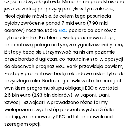
część nadwyżek gotówki. Mimo, że nie przedstawiono
jeszcze żadnej propozycji polityki w tym zakresie,
nieoficjalnie mówi się, że celem tego posunięcia
byłoby zwrócenie ponad 7 mld euro (7,90 mld
dolarów) rocznie, które
EBC
pobiera od banków z
tytułu odsetek. Problem z wielopoziomową stopą
procentową polega na tym, że sygnalizowałaby ona,
iż stopy będą się utrzymywać na niskim poziomie
przez bardzo długi czas, co naturalnie stoi w opozycji
do obecnych prognoz EBC. Bank przewiduje bowiem,
że stopy procentowe będą rekordowo niskie tylko do
przyszłego roku. Nadmiar gotówki w strefie euro jest
wynikiem programu skupu obligacji EBC o wartości
2,6 bln euro (2,93 bln dolarów). W Japonii, Danii,
Szwecji i Szwajcarii wprowadzono różne formy
wielopoziomowych stóp procentowych, a źródła
podają, że pracownicy EBC od lat pracowali nad
szeregiem opcji.