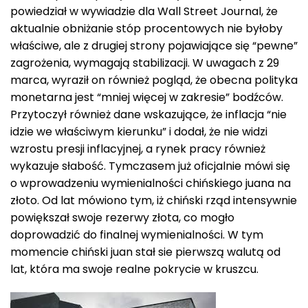
powiedział w wywiadzie dla Wall Street Journal, że
aktualnie obniżanie stóp procentowych nie byłoby
właściwe, ale z drugiej strony pojawiające się “pewne”
zagrożenia, wymagają stabilizacji. W uwagach z 29
marca, wyraził on również pogląd, że obecna polityka
monetarna jest “mniej więcej w zakresie” bodźców.
Przytoczył również dane wskazujące, że inflacja “nie
idzie we właściwym kierunku” i dodał, że nie widzi
wzrostu presji inflacyjnej, a rynek pracy również
wykazuje słabość. Tymczasem już oficjalnie mówi się
o wprowadzeniu wymienialności chińskiego juana na
złoto. Od lat mówiono tym, iż chiński rząd intensywnie
powiększał swoje rezerwy złota, co mogło
doprowadzić do finalnej wymienialności. W tym
momencie chiński juan stał sie pierwszą walutą od
lat, która ma swoje realne pokrycie w kruszcu.