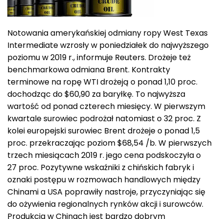
Notowania amerykańskiej odmiany ropy West Texas
Intermediate wzrosły w poniedziałek do najwyższego
poziomu w 2019 r., informuje Reuters. Drożeje też
benchmarkowa odmiana Brent. Kontrakty
terminowe na ropę WTI drożeją o ponad 1,10 proc.
dochodząc do $60,90 za baryłkę. To najwyższa
wartość od ponad czterech miesięcy. W pierwszym
kwartale surowiec podrożał natomiast o 32 proc. Z
kolei europejski surowiec Brent drożeje o ponad 1,5
proc. przekraczając poziom $68,54 /b. W pierwszych
trzech miesiącach 2019 r. jego cena podskoczyła o
27 proc. Pozytywne wskaźniki z chińskich fabryk i
oznaki postępu w rozmowach handlowych między
Chinami a USA poprawiły nastroje, przyczyniając się
do ożywienia regionalnych rynków akcji i surowców.
Produkcja w Chinach jest bardzo dobrym