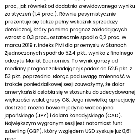
proc., jak również od dodatnio zrewidowanego wyniku
za styczeń (1,4 proc.). Równie pesymistycznie
prezentuje się także pełny wskaźnik sprzedaży
detalicznej, który pomimo prognoz zakładających
wzrost o 0,3 proc., ostatecznie spadł o 0,2 proc. W
marcu 2019 r. indeks PMI dla przemysłu w Stanach
Zjednoczonych spadł do 52,4 pkt., wynika z finalnego
odczytu Markit Economics. To wynik gorszy od
mediany prognoz zakładającej spadek do 52,5 pkt. z
53 pkt. poprzednio. Biorąc pod uwagę zmienność w
trakcie poniedziałkowej sesji zauważymy, że dolar
amerykański osłabia się w stosunku do zdecydowanej
większości walut grupy G8. Jego niewielką aprecjację
dostrzec można bowiem jedynie wobec jena
japońskiego (JPY) i dolara kanadyjskiego (CAD).
Największym wygranym sesji jest natomiast funt
szterling (GBP), który względem USD zyskuje już 0,61
proc.