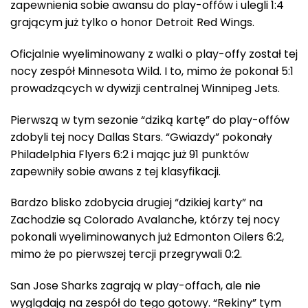
zapewnienia sobie awansu do play-offów i ulegli 1:4
grającym już tylko o honor Detroit Red Wings.
Oficjalnie wyeliminowany z walki o play-offy został tej
nocy zespół Minnesota Wild. I to, mimo że pokonał 5:1
prowadzących w dywizji centralnej Winnipeg Jets.
Pierwszą w tym sezonie “dziką kartę” do play-offów
zdobyli tej nocy Dallas Stars. “Gwiazdy” pokonały
Philadelphia Flyers 6:2 i mając już 91 punktów
zapewniły sobie awans z tej klasyfikacji.
Bardzo blisko zdobycia drugiej “dzikiej karty” na
Zachodzie są Colorado Avalanche, którzy tej nocy
pokonali wyeliminowanych już Edmonton Oilers 6:2,
mimo że po pierwszej tercji przegrywali 0:2.
San Jose Sharks zagrają w play-offach, ale nie
wyglądają na zespół do tego gotowy. “Rekiny” tym