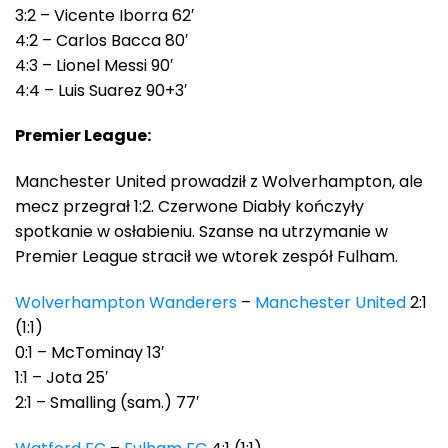
3:2 – Vicente Iborra 62′
4:2 – Carlos Bacca 80′
4:3 – Lionel Messi 90′
4:4 – Luis Suarez 90+3′
Premier League:
Manchester United prowadził z Wolverhampton, ale
mecz przegrał 1:2. Czerwone Diabły kończyły
spotkanie w osłabieniu. Szanse na utrzymanie w
Premier League stracił we wtorek zespół Fulham.
Wolverhampton Wanderers
–
Manchester United
2:1
(1:1)
0:1 – McTominay 13′
1:1 – Jota 25′
2:1 – Smalling (sam.) 77′