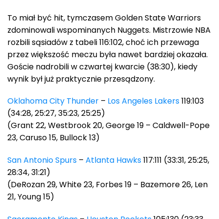
To miał być hit, tymczasem Golden State Warriors
zdominowali wspominanych Nuggets. Mistrzowie NBA
rozbili sąsiadów z tabeli 116:102, choć ich przewaga
przez większość meczu była nawet bardziej okazała.
Goście nadrobili w czwartej kwarcie (38:30), kiedy
wynik był już praktycznie przesądzony.
Oklahoma City Thunder
–
Los Angeles Lakers
119:103
(34:28, 25:27, 35:23, 25:25)
(Grant 22, Westbrook 20, George 19 – Caldwell-Pope
23, Caruso 15, Bullock 13)
San Antonio Spurs
–
Atlanta Hawks
117:111 (33:31, 25:25,
28:34, 31:21)
(DeRozan 29, White 23, Forbes 19 – Bazemore 26, Len
21, Young 15)