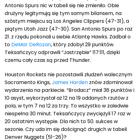
Antonio Spurs nic w tabeli się nie zmieniło. Obie
drużyny legitymują się tym samym bilansem, na
szóstym miejscu są Los Angeles Clippers (47-31), a
piątym Utah Jazz (47-30). San Antonio Spurs po raz
21. z rzędu pokonali u siebie Atlantę Hawks. Zadbał o
to
DeMar DeRozan
, który zdobył 29 punktów.
Teksańczycy odprawili “Jastrzębie” 117:111, dzięki
czemu cały czas są przed Thunder.
Houston Rockets nie pozostawili złudzeń walecznym
Sacramento Kings,
James Harden
znów zdominował
wydarzenia na parkiecie. “Brodacz” miał 36 punktów i
10 asyst, wykorzystał aż 12 na 19 oddanych rzutów z
pola, w tym 7 na 12 za trzy. To wszystko w zaledwie
niespełna 30 minut. Teksańczycy zwyciężyli 17 raz w
20 ostatnim występie. Dla nich to 50. sukces w
sezonie. Czy uda im się doścignąć drugich w tabeli
Denver Nuggets (51-26)?