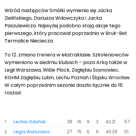
Wśród następców Smółki wymienia się Jacka
Zielińskiego, Dariusza Wdowczyka i Jacka
Paszulewicza. Najwyżej podobno stoją akcje tego
pierwszego, który pracował poprzednio w Bruk-Bet
Termalice Nieciecza.
To 12. zmiana trenera w ekstraklasie. Szkoleniowców
wymieniono w siedmiu klubach – poza Arką także w
Legii Warszawa, Wiśle Płock, Zagłębiu Sosnowiec,
KGHM Zagłębiu Lubin, Lechu Poznań i Śląsku Wrocław.
W całym poprzednim sezonie doszło łącznie do 16
roszad.
1
Lechia Gdańsk
28
16
9
3
42:21
57
2
Legia Warszawa
27
15
6
6
40:29
51