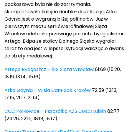
podkoszowa była nie do zatrzymania,
skompletowała kolejne double-double, a jej Arka
Gdynia jest o wygraną bliżej półfinałów. Już w
pierwszym meczu serii ćwierćfinałowej Ślęza
Wrocław odebrała przewagę parkietu bydgoskiemu
Artego. Ekipa ze stolicy Dolnego Śląska wygrała i
teraz to ona jest w lepszej sytuacji walcząc o awans
do strefy medalowej.
Artego Bydgoszcz
–
1KS Ślęza Wrocław
61:69 (15:20,
18:19, 13:14:, 15:16)
Arka Gdynia
–
Wisła CanPack Kraków
72:59 (13:13,
17:15, 21:17, 21:14)
CCC Polkowice
–
Pszczółka AZS UMCS Lublin
82:77
(24:26, 22:16, 18:18, 18:17)
Energa Toruń
–
InvestInTheWest Enea Gorzów