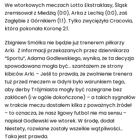
We wtorkowych meczach Lotto Ekstraklasy, Śląsk
zremisował z Miedzią (0:0), Arka z Lechią (0:0), zaś
Zagłębie z Górnikiem (1:1). Tylko zwyciężyła Cracovia,
która pokonała Koronę 2:1.
Zbigniew Smółka nie będzie już trenerem piłkarzy
Arki. Z informacji przekazanych przez dziennikarza
“Sportu”, Adama Godlewskiego, wynika, że ta decyzja
spowodowana mogła być… szantażem ze strony
kibiców Arki. – Jeśli to prawda, że zwolnienie trenera
tuż przed meczem w Gdyni było warunkiem tego,
aby derby Trójmiasta mogły być rozegrane bez
zakłóceń (i w ogóle dokończone) – a takich sygnałów
w trakcie meczu dostałem kilka z poważnych źródeł
– to oznacza, że nasz ligowy futbol nie ma sensu –
napisał Godlewski we wtorek. W środę, dodał:
Niestety, rozwiane zostały wszelkie wątpliwości…
Taka jest prawda.