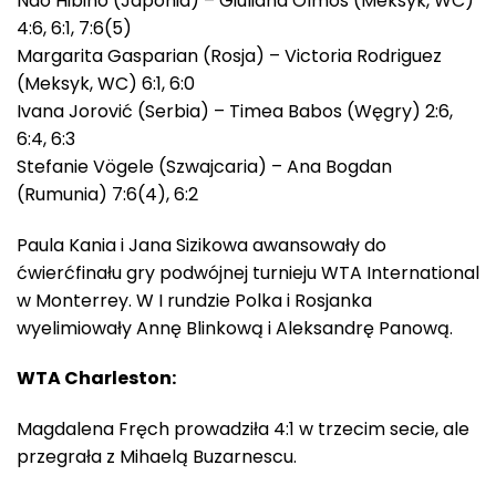
Nao Hibino (Japonia) – Giuliana Olmos (Meksyk, WC)
4:6, 6:1, 7:6(5)
Margarita Gasparian (Rosja) – Victoria Rodriguez
(Meksyk, WC) 6:1, 6:0
Ivana Jorović (Serbia) – Timea Babos (Węgry) 2:6,
6:4, 6:3
Stefanie Vögele (Szwajcaria) – Ana Bogdan
(Rumunia) 7:6(4), 6:2
Paula Kania i Jana Sizikowa awansowały do
ćwierćfinału gry podwójnej turnieju WTA International
w Monterrey. W I rundzie Polka i Rosjanka
wyelimiowały Annę Blinkową i Aleksandrę Panową.
WTA Charleston:
Magdalena Fręch prowadziła 4:1 w trzecim secie, ale
przegrała z Mihaelą Buzarnescu.