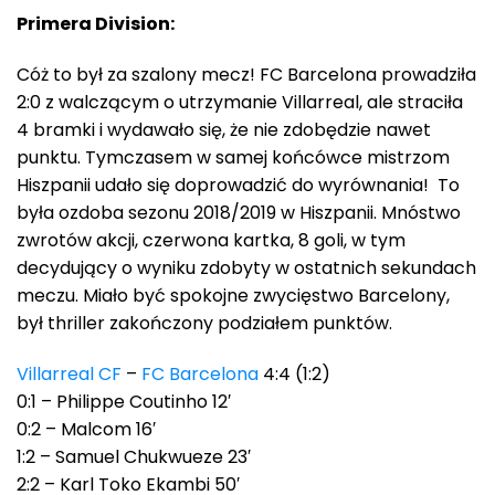
Primera Division:
Cóż to był za szalony mecz! FC Barcelona prowadziła
2:0 z walczącym o utrzymanie Villarreal, ale straciła
4 bramki i wydawało się, że nie zdobędzie nawet
punktu. Tymczasem w samej końcówce mistrzom
Hiszpanii udało się doprowadzić do wyrównania! To
była ozdoba sezonu 2018/2019 w Hiszpanii. Mnóstwo
zwrotów akcji, czerwona kartka, 8 goli, w tym
decydujący o wyniku zdobyty w ostatnich sekundach
meczu. Miało być spokojne zwycięstwo Barcelony,
był thriller zakończony podziałem punktów.
Villarreal CF
–
FC Barcelona
4:4 (1:2)
0:1 – Philippe Coutinho 12′
0:2 – Malcom 16′
1:2 – Samuel Chukwueze 23′
2:2 – Karl Toko Ekambi 50′