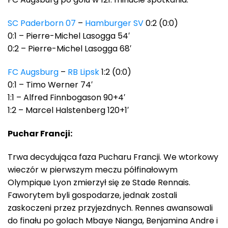
SC Paderborn 07
–
Hamburger SV
0:2 (0:0)
0:1 – Pierre-Michel Lasogga 54′
0:2 – Pierre-Michel Lasogga 68′
FC Augsburg
–
RB Lipsk
1:2 (0:0)
0:1 – Timo Werner 74′
1:1 – Alfred Finnbogason 90+4′
1:2 – Marcel Halstenberg 120+1′
Puchar Francji:
Trwa decydująca faza Pucharu Francji. We wtorkowy
wieczór w pierwszym meczu półfinałowym
Olympique Lyon zmierzył się ze Stade Rennais.
Faworytem byli gospodarze, jednak zostali
zaskoczeni przez przyjezdnych. Rennes awansowali
do finału po golach Mbaye Nianga, Benjamina Andre i