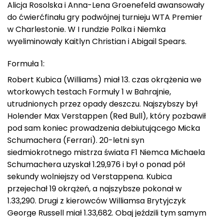
Alicja Rosolska i Anna-Lena Groenefeld awansowały
do ćwierćfinału gry podwójnej turnieju WTA Premier
w Charlestonie. W I rundzie Polka i Niemka
wyeliminowały Kaitlyn Christian i Abigail Spears.
Formuła 1:
Robert Kubica (Williams) miał 13. czas okrążenia we
wtorkowych testach Formuły 1 w Bahrajnie,
utrudnionych przez opady deszczu. Najszybszy był
Holender Max Verstappen (Red Bull), który pozbawił
pod sam koniec prowadzenia debiutującego Micka
Schumachera (Ferrari). 20-letni syn
siedmiokrotnego mistrza świata F1 Niemca Michaela
Schumachera uzyskał 1.29,976 i był o ponad pół
sekundy wolniejszy od Verstappena. Kubica
przejechał 19 okrążeń, a najszybsze pokonał w
1.33,290. Drugi z kierowców Williamsa Brytyjczyk
George Russell miał 1.33,682. Obaj jeździli tym samym