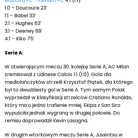
Watford FC
–
Fulham FC
4:1 (1:1)
1:0 – Doucoure 23′
1:1 – Babel 33′
2:1 – Hughes 63′
3:1 – Deeney 69′
4:1 – Kiko 75′
Serie A:
W otwierającym meczu 30. kolejkę Serie A, AC Milan
zremisował z Udinese Calcio 1:1 (1:0). Gola dla
mediolańczyków strzelił Krzysztof Piątek, dla którego
był to dwudziesty gol w Serie A. Tym samym Polak
wyprzedził w klasyfikacji strzelców Cristiano Ronaldo,
który ma o jedno trafienie mniej. Ekipa z San Siro
wypuściła jednak wygraną w drugiej połowie. Do
remisu doprowadził Kevin Lasagna.
W drugim wtorkowym meczu Serie A, Juventsu w