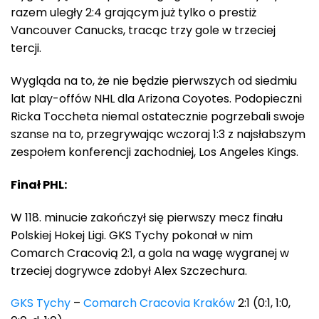
razem uległy 2:4 grającym już tylko o prestiż
Vancouver Canucks, tracąc trzy gole w trzeciej
tercji.
Wygląda na to, że nie będzie pierwszych od siedmiu
lat play-offów NHL dla Arizona Coyotes. Podopieczni
Ricka Toccheta niemal ostatecznie pogrzebali swoje
szanse na to, przegrywając wczoraj 1:3 z najsłabszym
zespołem konferencji zachodniej, Los Angeles Kings.
Finał PHL:
W 118. minucie zakończył się pierwszy mecz finału
Polskiej Hokej Ligi. GKS Tychy pokonał w nim
Comarch Cracovią 2:1, a gola na wagę wygranej w
trzeciej dogrywce zdobył Alex Szczechura.
GKS Tychy
–
Comarch Cracovia Kraków
2:1 (0:1, 1:0,