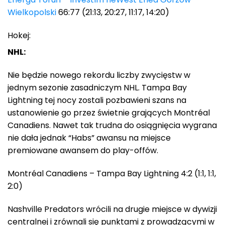
Wielkopolski
66:77 (21:13, 20:27, 11:17, 14:20)
Hokej:
NHL:
Nie będzie nowego rekordu liczby zwycięstw w
jednym sezonie zasadniczym NHL. Tampa Bay
Lightning tej nocy zostali pozbawieni szans na
ustanowienie go przez świetnie grających Montréal
Canadiens. Nawet tak trudna do osiągnięcia wygrana
nie dała jednak “Habs” awansu na miejsce
premiowane awansem do play-offów.
Montréal Canadiens – Tampa Bay Lightning 4:2 (1:1, 1:1,
2:0)
Nashville Predators wrócili na drugie miejsce w dywizji
centralnej i zrównali się punktami z prowadzącymi w