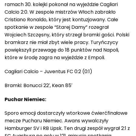
ramach 30. kolejki pokonał na wyjeździe Cagliari
Calcio 2:0. W zespole mistrzów Włoch zabrakło
Cristiano Ronaldo, który jest kontuzjowany. Całe
spotkanie w zespole “Starej Damy” rozegrał
Wojciech Szczęsny, który strzegł bramki gości. Polski
bramkarz nie miał zbyt wiele pracy. Turyńczycy
powiększyli przewagę do 18 punktów nad Napoli,
które w środę zagra na wyjeździe z Empoli.
Cagliari Calcio – Juventus FC 0:2 (0:1)
Bramki: Bonucci 22′, Kean 85′
Puchar Niemiec:
Sporo emocji dostarczyły wtorkowe ćwierćfinałowe
mecze Pucharu Niemiec. Awans wywalczyły
Hamburger SV i RB Lipsk. Ten drugi zespół wygrał 2:1 z
FC Augsburg po golu w 121. minucie spotkania.