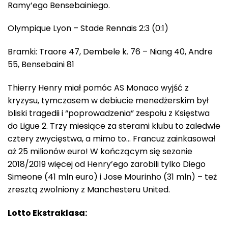
Ramy’ego Bensebainiego.
Olympique Lyon – Stade Rennais 2:3 (0:1)
Bramki: Traore 47, Dembele k. 76 – Niang 40, Andre
55, Bensebaini 81
Thierry Henry miał pomóc AS Monaco wyjść z
kryzysu, tymczasem w debiucie menedżerskim był
bliski tragedii i “poprowadzenia” zespołu z Księstwa
do Ligue 2. Trzy miesiące za sterami klubu to zaledwie
cztery zwycięstwa, a mimo to… Francuz zainkasował
aż 25 milionów euro! W kończącym się sezonie
2018/2019 więcej od Henry’ego zarobili tylko Diego
Simeone (41 mln euro) i Jose Mourinho (31 mln) – też
zresztą zwolniony z Manchesteru United.
Lotto Ekstraklasa: