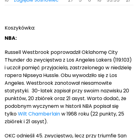
Koszykówka:
NBA:
Russell Westbrook poprowadził Oklahomę City
Thunder do zwycięstwa z Los Angeles Lakers (119:103)
i uczcił pamięć przyjaciela, zastrzelonego w niedzielę
rapera Nipseya Hussle. Obu wywodziło się z Los
Angeles. Westbrook zanotował niesamowite
statystyki. 30-latek zapisał przy swoim nazwisku 20
punktów, 20 zbiórek oraz 21 asyst. Warto dodać, że
podobnym wyczynem w historii NBA popisał się
tylko
Wilt Chamberlain
w 1968 roku (22 punkty, 25
zbiórek i 21 asyst).
OKC odnieśli 45. zwycięstwo, lecz przy triumfie San