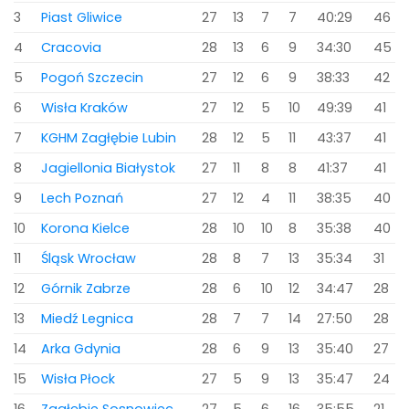
3
Piast Gliwice
27
13
7
7
40:29
46
4
Cracovia
28
13
6
9
34:30
45
5
Pogoń Szczecin
27
12
6
9
38:33
42
6
Wisła Kraków
27
12
5
10
49:39
41
7
KGHM Zagłębie Lubin
28
12
5
11
43:37
41
8
Jagiellonia Białystok
27
11
8
8
41:37
41
9
Lech Poznań
27
12
4
11
38:35
40
10
Korona Kielce
28
10
10
8
35:38
40
11
Śląsk Wrocław
28
8
7
13
35:34
31
12
Górnik Zabrze
28
6
10
12
34:47
28
13
Miedź Legnica
28
7
7
14
27:50
28
14
Arka Gdynia
28
6
9
13
35:40
27
15
Wisła Płock
27
5
9
13
35:47
24
16
Zagłębie Sosnowiec
27
5
6
16
35:55
21