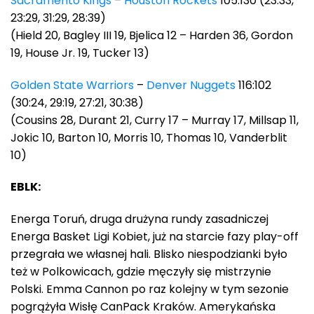
Sacramento Kings
–
Houston Rockets
105:130 (23:33,
23:29, 31:29, 28:39)
(Hield 20, Bagley III 19, Bjelica 12 – Harden 36, Gordon
19, House Jr. 19, Tucker 13)
Golden State Warriors
–
Denver Nuggets
116:102
(30:24, 29:19, 27:21, 30:38)
(Cousins 28, Durant 21, Curry 17 – Murray 17, Millsap 11,
Jokic 10, Barton 10, Morris 10, Thomas 10, Vanderblit
10)
EBLK:
Energa Toruń, druga drużyna rundy zasadniczej
Energa Basket Ligi Kobiet, już na starcie fazy play-off
przegrała we własnej hali. Blisko niespodzianki było
też w Polkowicach, gdzie męczyły się mistrzynie
Polski. Emma Cannon po raz kolejny w tym sezonie
pogrążyła Wisłę CanPack Kraków. Amerykańska