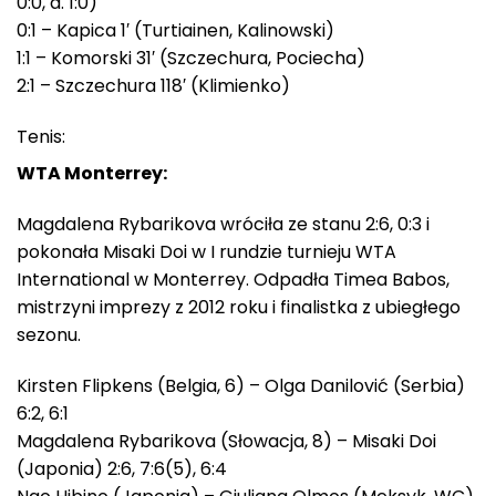
0:0, d. 1:0)
0:1 – Kapica 1′ (Turtiainen, Kalinowski)
1:1 – Komorski 31′ (Szczechura, Pociecha)
2:1 – Szczechura 118′ (Klimienko)
Tenis:
WTA Monterrey:
Magdalena Rybarikova wróciła ze stanu 2:6, 0:3 i
pokonała Misaki Doi w I rundzie turnieju WTA
International w Monterrey. Odpadła Timea Babos,
mistrzyni imprezy z 2012 roku i finalistka z ubiegłego
sezonu.
Kirsten Flipkens (Belgia, 6) – Olga Danilović (Serbia)
6:2, 6:1
Magdalena Rybarikova (Słowacja, 8) – Misaki Doi
(Japonia) 2:6, 7:6(5), 6:4