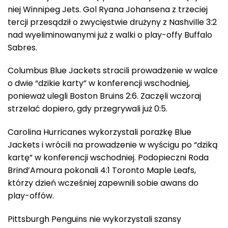
niej Winnipeg Jets. Gol Ryana Johansena z trzeciej
tercji przesądził o zwycięstwie drużyny z Nashville 3:2
nad wyeliminowanymi już z walki o play-offy Buffalo
Sabres.
Columbus Blue Jackets stracili prowadzenie w walce
o dwie “dzikie karty” w konferencji wschodniej,
ponieważ ulegli Boston Bruins 2:6. Zaczęli wczoraj
strzelać dopiero, gdy przegrywali już 0:5.
Carolina Hurricanes wykorzystali porażkę Blue
Jackets i wrócili na prowadzenie w wyścigu po “dziką
kartę” w konferencji wschodniej. Podopieczni Roda
Brind’Amoura pokonali 4:1 Toronto Maple Leafs,
którzy dzień wcześniej zapewnili sobie awans do
play-offów.
Pittsburgh Penguins nie wykorzystali szansy