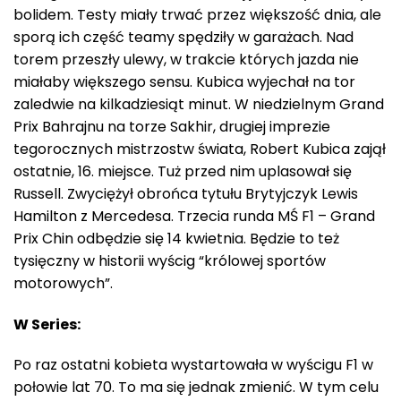
bolidem. Testy miały trwać przez większość dnia, ale
sporą ich część teamy spędziły w garażach. Nad
torem przeszły ulewy, w trakcie których jazda nie
miałaby większego sensu. Kubica wyjechał na tor
zaledwie na kilkadziesiąt minut. W niedzielnym Grand
Prix Bahrajnu na torze Sakhir, drugiej imprezie
tegorocznych mistrzostw świata, Robert Kubica zajął
ostatnie, 16. miejsce. Tuż przed nim uplasował się
Russell. Zwyciężył obrońca tytułu Brytyjczyk Lewis
Hamilton z Mercedesa. Trzecia runda MŚ F1 – Grand
Prix Chin odbędzie się 14 kwietnia. Będzie to też
tysięczny w historii wyścig “królowej sportów
motorowych”.
W Series:
Po raz ostatni kobieta wystartowała w wyścigu F1 w
połowie lat 70. To ma się jednak zmienić. W tym celu