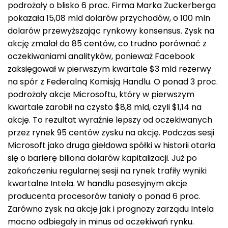
podrożały o blisko 6 proc. Firma Marka Zuckerberga
pokazała 15,08 mld dolarów przychodów, o 100 mln
dolarów przewyższając rynkowy konsensus. Zysk na
akcję zmalał do 85 centów, co trudno porównać z
oczekiwaniami analityków, ponieważ Facebook
zaksięgował w pierwszym kwartale $3 mld rezerwy
na spór z Federalną Komisją Handlu. O ponad 3 proc.
podrożały akcje Microsoftu, który w pierwszym
kwartale zarobił na czysto $8,8 mld, czyli $1,14 na
akcję. To rezultat wyraźnie lepszy od oczekiwanych
przez rynek 95 centów zysku na akcję. Podczas sesji
Microsoft jako druga giełdowa spółki w historii otarła
się o barierę biliona dolarów kapitalizacji. Już po
zakończeniu regularnej sesji na rynek trafiły wyniki
kwartalne Intela. W handlu posesyjnym akcje
producenta procesorów taniały o ponad 6 proc.
Zarówno zysk na akcję jak i prognozy zarządu Intela
mocno odbiegały in minus od oczekiwań rynku.