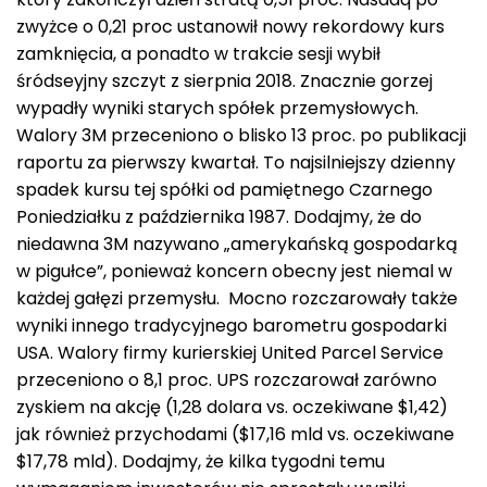
zwyżce o 0,21 proc ustanowił nowy rekordowy kurs
zamknięcia, a ponadto w trakcie sesji wybił
śródseyjny szczyt z sierpnia 2018. Znacznie gorzej
wypadły wyniki starych spółek przemysłowych.
Walory 3M przeceniono o blisko 13 proc. po publikacji
raportu za pierwszy kwartał. To najsilniejszy dzienny
spadek kursu tej spółki od pamiętnego Czarnego
Poniedziałku z października 1987. Dodajmy, że do
niedawna 3M nazywano „amerykańską gospodarką
w pigułce”, ponieważ koncern obecny jest niemal w
każdej gałęzi przemysłu. Mocno rozczarowały także
wyniki innego tradycyjnego barometru gospodarki
USA. Walory firmy kurierskiej United Parcel Service
przeceniono o 8,1 proc. UPS rozczarował zarówno
zyskiem na akcję (1,28 dolara vs. oczekiwane $1,42)
jak również przychodami ($17,16 mld vs. oczekiwane
$17,78 mld). Dodajmy, że kilka tygodni temu