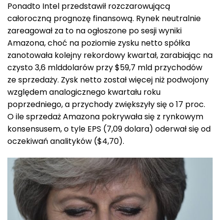
Ponadto Intel przedstawił rozczarowującą
całoroczną prognozę finansową. Rynek neutralnie
zareagował za to na ogłoszone po sesji wyniki
Amazona, choć na poziomie zysku netto spółka
zanotowała kolejny rekordowy kwartał, zarabiając na
czysto 3,6 mlddolarów przy $59,7 mld przychodów
ze sprzedaży. Zysk netto został więcej niż podwojony
względem analogicznego kwartału roku
poprzedniego, a przychody zwiększyły się o 17 proc.
O ile sprzedaż Amazona pokrywała się z rynkowym
konsensusem, o tyle EPS (7,09 dolara) oderwał się od
oczekiwań analityków ($4,70).