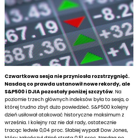
Czwartkowa sesja nie przyniosła rozstrzygnięć.
Nasdaq co prawda ustanowił nowe rekordy, ale
S&P500 i DJIA pozostały poniżej szczytów
. Na
poziomie trzech głównych indeksów była to sesja, o
której trudno zbyt dużo powiedzieć. S&P500 kolejny
dzień usiłował atakować historyczne maksimum z
września. I kolejny raz nie dał rady, ostatecznie
tracąc ledwie 0,04 proc. Słabiej wypadł Dow Jones,
który zakończył dzień stratą 0,51 proc. Nasdaq po