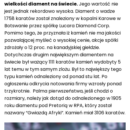
wielkości diament na świecie.
Jego wartość nie
jest jednak rekordowo wysoka. Diament o wadze
1758 karatów został znaleziony w kopalni Karowe w
Botswanie przez spółkę Lucara Diamond Corp.
Pomimo tego, że przyznała iż kamień nie ma jakości
pozwalającej myśleć o wysokiej cenie, akcje spółki
zdrożały o 12 proc. na kanadyjskiej giełdzie.
Dotychczas drugim największym diamentem na
świecie był ważący 1111 karatów kamień wydobyty 5
lat temu w tym samym zlożu. Był to największy tego
typu kamień odnaleziony od ponad stu lat. Po
ogłoszeniu odkrycia notowania firmy wzrosły ponad
trzykrotnie. Palma pierwszeństwa, jeśli chodzi o
rozmiary, należy jak dotąd do odnalezionego w 1905
roku diamentu pod Pretorią w RPA, który został
nazwany “Gwiazdą Afryki”. Kamień miał 3106 karatów.