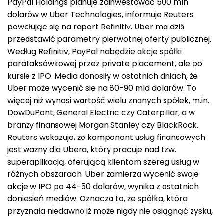
PayPal Holdings planuje zainwestować 500 mln
dolarów w Uber Technologies, informuje Reuters
powołując się na raport Refinitiv. Uber ma dziś
przedstawić parametry pierwotnej oferty publicznej.
Według Refinitiv, PayPal nabędzie akcje spółki
parataksówkowej przez private placement, ale po
kursie z IPO. Media donosiły w ostatnich dniach, że
Uber może wycenić się na 80-90 mld dolarów. To
więcej niż wynosi wartość wielu znanych spółek, m.in.
DowDuPont, General Electric czy Caterpillar, a w
branży finansowej Morgan Stanley czy BlackRock.
Reuters wskazuje, że komponent usług finansowych
jest ważny dla Ubera, który pracuje nad tzw.
superaplikacją, oferującą klientom szereg usług w
różnych obszarach. Uber zamierza wycenić swoje
akcje w IPO po 44-50 dolarów, wynika z ostatnich
doniesień mediów. Oznacza to, że spółka, która
przyznała niedawno iż może nigdy nie osiągnąć zysku,