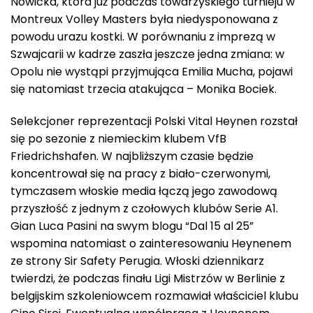
Nowicka, która już podczas towarzyskiego turnieju w
Montreux Volley Masters była niedysponowana z
powodu urazu kostki. W porównaniu z imprezą w
Szwajcarii w kadrze zaszła jeszcze jedna zmiana: w
Opolu nie wystąpi przyjmująca Emilia Mucha, pojawi
się natomiast trzecia atakująca – Monika Bociek.
Selekcjoner reprezentacji Polski Vital Heynen rozstał
się po sezonie z niemieckim klubem VfB
Friedrichshafen. W najbliższym czasie będzie
koncentrował się na pracy z biało-czerwonymi,
tymczasem włoskie media łączą jego zawodową
przyszłość z jednym z czołowych klubów Serie A1.
Gian Luca Pasini na swym blogu “Dal 15 al 25”
wspomina natomiast o zainteresowaniu Heynenem
ze strony Sir Safety Perugia. Włoski dziennikarz
twierdzi, że podczas finału Ligi Mistrzów w Berlinie z
belgijskim szkoleniowcem rozmawiał właściciel klubu