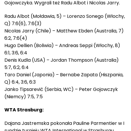
Gojowczyka. Wygrali też Radu Albot i Nicolas Jarry.
Radu Albot (Mołdawia, 5) – Lorenzo Sonego (Włochy,
Q) 7:6(6), 7:6(3)
Nicolas Jarry (Chile) – Matthew Ebden (Australia, 7)
6:2, 7:6(4)
Hugo Dellien (Boliwia) – Andreas Seppi (Włochy, 8)
6:1, 3:6, 6:4
Denis Kudla (USA) – Jordan Thompson (Australia)
5:7, 6:2, 6:4
Taro Daniel (Japonia) – Bernabe Zapata (Hiszpania,
Q) 6:4, 3:6, 6:3
Janko Tipsarević (Serbia, WC) – Peter Gojowczyk
(Niemcy) 7:5, 7:5
WTA Strasburg:
Dajana Jastremska pokonała Pauline Parmentier w I
rundzie turnieju WTA International w Strasburgu.