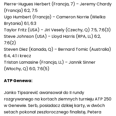
Pierre-Hugues Herbert (Francja, 7) – Jeremy Chardy
(Francja) 6:2, 7:5
Ugo Humbert (Francja) – Cameron Norrie (Wielka
Brytania) 6:1, 6:3
Taylor Fritz (USA) – Jiri Vesely (Czechy, Q) 7:5, 7:6(3)
Steve Johnson (USA) – Lloyd Harris (RPA, LL) 6:2,
7:6(2)
Steven Diez (Kanada, Q) – Bernard Tomic (Australia)
6:4, 4:1 i krecz
Tristan Lamasine (Francja, LL) – Jannik Sinner
(Włochy, Q) 6:0, 7:6(5)
ATP Genewa:
Janko Tipsarević awansował do II rundy
rozgrywanego na kortach ziemnych turnieju ATP 250
w Genewie. Serb, posiadacz dzikiej karty, w dwóch
setach pokonał zeszłorocznego finalistę, Petera