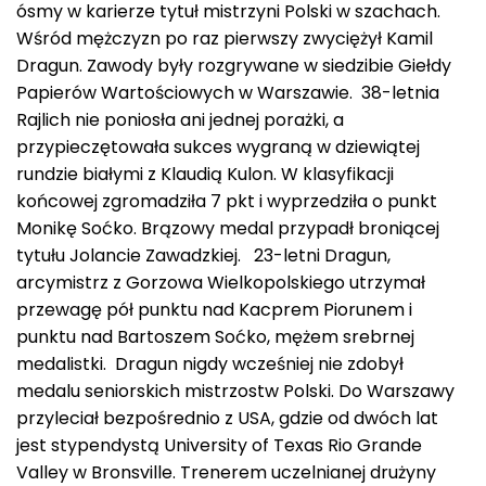
ósmy w karierze tytuł mistrzyni Polski w szachach.
Wśród mężczyzn po raz pierwszy zwyciężył Kamil
Dragun. Zawody były rozgrywane w siedzibie Giełdy
Papierów Wartościowych w Warszawie. 38-letnia
Rajlich nie poniosła ani jednej porażki, a
przypieczętowała sukces wygraną w dziewiątej
rundzie białymi z Klaudią Kulon. W klasyfikacji
końcowej zgromadziła 7 pkt i wyprzedziła o punkt
Monikę Soćko. Brązowy medal przypadł broniącej
tytułu Jolancie Zawadzkiej. 23-letni Dragun,
arcymistrz z Gorzowa Wielkopolskiego utrzymał
przewagę pół punktu nad Kacprem Piorunem i
punktu nad Bartoszem Soćko, mężem srebrnej
medalistki. Dragun nigdy wcześniej nie zdobył
medalu seniorskich mistrzostw Polski. Do Warszawy
przyleciał bezpośrednio z USA, gdzie od dwóch lat
jest stypendystą University of Texas Rio Grande
Valley w Bronsville. Trenerem uczelnianej drużyny