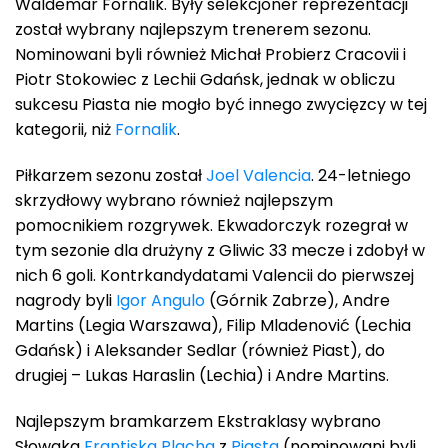
Waldemar Fornalik. Były selekcjoner reprezentacji
został wybrany najlepszym trenerem sezonu.
Nominowani byli również Michał Probierz Cracovii i
Piotr Stokowiec z Lechii Gdańsk, jednak w obliczu
sukcesu Piasta nie mogło być innego zwycięzcy w tej
kategorii, niż
Fornalik
.
Piłkarzem sezonu został
Joel Valencia
. 24-letniego
skrzydłowy wybrano również najlepszym
pomocnikiem rozgrywek. Ekwadorczyk rozegrał w
tym sezonie dla drużyny z Gliwic 33 mecze i zdobył w
nich 6 goli. Kontrkandydatami Valencii do pierwszej
nagrody byli
Igor Angulo
(Górnik Zabrze), Andre
Martins (Legia Warszawa), Filip Mladenović (Lechia
Gdańsk) i Aleksander Sedlar (również Piast), do
drugiej – Lukas Haraslin (Lechia) i Andre Martins.
Najlepszym bramkarzem Ekstraklasy wybrano
Słowaka
Frantiska Placha
z
Piasta
(nominowani byli