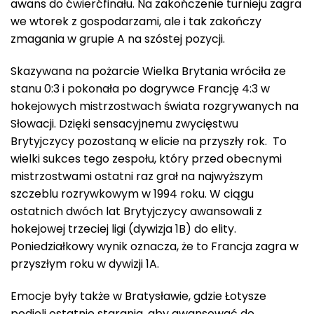
awans do ćwierćfinału. Na zakończenie turnieju zagra
we wtorek z gospodarzami, ale i tak zakończy
zmagania w grupie A na szóstej pozycji.
Skazywana na pożarcie Wielka Brytania wróciła ze
stanu 0:3 i pokonała po dogrywce Francję 4:3 w
hokejowych mistrzostwach świata rozgrywanych na
Słowacji. Dzięki sensacyjnemu zwycięstwu
Brytyjczycy pozostaną w elicie na przyszły rok. To
wielki sukces tego zespołu, który przed obecnymi
mistrzostwami ostatni raz grał na najwyższym
szczeblu rozrywkowym w 1994 roku. W ciągu
ostatnich dwóch lat Brytyjczycy awansowali z
hokejowej trzeciej ligi (dywizja 1B) do elity.
Poniedziałkowy wynik oznacza, że to Francja zagra w
przyszłym roku w dywizji 1A.
Emocje były także w Bratysławie, gdzie Łotysze
podjęli ostatnie starania, aby awansować do