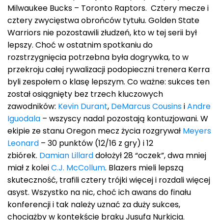
Milwaukee Bucks – Toronto Raptors. Cztery mecze i
cztery zwycięstwa obrońców tytułu. Golden State
Warriors nie pozostawili złudzeń, kto w tej serii był
lepszy. Choć w ostatnim spotkaniu do
rozstrzygnięcia potrzebna była dogrywka, to w
przekroju całej rywalizacji podopieczni trenera Kerra
byli zespołem o klasę lepszym. Co ważne: sukces ten
został osiągnięty bez trzech kluczowych
zawodników:
Kevin Durant
,
DeMarcus Cousins
i
Andre
Iguodala
– wszyscy nadal pozostają kontuzjowani. W
ekipie ze stanu Oregon mecz życia rozgrywał
Meyers
Leonard
– 30 punktów (12/16 z gry) i 12
zbiórek.
Damian Lillard
dołożył 28 “oczek”, dwa mniej
miał z kolei
C.J. McCollum
. Blazers mieli lepszą
skuteczność, trafili cztery trójki więcej i rozdali więcej
asyst. Wszystko na nic, choć ich awans do finału
konferencji i tak należy uznać za duży sukces,
chociażby w kontekście braku Jusufa Nurkicia.