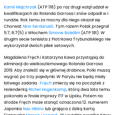
Kamil Majchrzak
(ATP 118) po raz drugi wziął udział w
kwalifikacjach do Rolanda Garrosa i znów odpadł w I
rundzie. Rok temu za mocny dla niego okazał się
Chorwat
Nino Serdarusić
. Tym razem Polak przegrał
5:7, 6:7(5) z Włochem
Simone Bolellim
(ATP 191). W
drugim secie tenisista z Piotrkowa Trybunalskiego nie
wykorzystał dwóch piłek setowych.
Magdalena Fręch i Katarzyna Kawa przystąpią do
eliminacji do wielkoszlemowego Rolanda Garrosa
2019. Aby znaleźć się w głównej drabince, Polki muszą
wygrać po trzy pojedynki. W Paryżu nie będą miały
łatwego zadania.
Fręch
zmierzy się na początek z
Holenderką
Richel Hogenkamp
, którą dwa lata temu
pokonała w finale imprezy ITF w Lipsku. Potem na
drodze Fręch może stanąć oznaczona 12. numerem
Japonka
Nao Hibino
lub grająca z dziką kartą