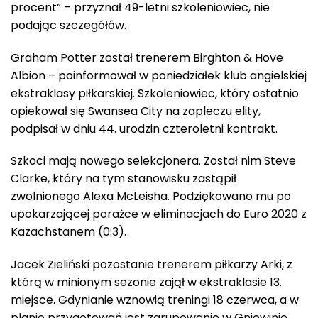
procent” – przyznał 49-letni szkoleniowiec, nie
podając szczegółów.
Graham Potter został trenerem Birghton & Hove
Albion – poinformował w poniedziałek klub angielskiej
ekstraklasy piłkarskiej. Szkoleniowiec, który ostatnio
opiekował się Swansea City na zapleczu elity,
podpisał w dniu 44. urodzin czteroletni kontrakt.
Szkoci mają nowego selekcjonera. Został nim Steve
Clarke, który na tym stanowisku zastąpił
zwolnionego Alexa McLeisha. Podziękowano mu po
upokarzającej porażce w eliminacjach do Euro 2020 z
Kazachstanem (0:3).
Jacek Zieliński pozostanie trenerem piłkarzy Arki, z
którą w minionym sezonie zajął w ekstraklasie 13.
miejsce. Gdynianie wznowią treningi 18 czerwca, a w
planie przygotowań jest zgrupowanie w Gniewinie