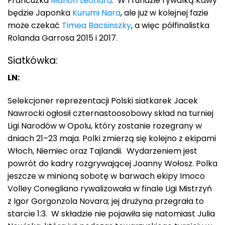
Francuzka
Manon Leonard
. W I rundzie rywalką Kawy
będzie Japonka
Kurumi Nara
, ale już w kolejnej fazie
może czekać
Timea Bacsinszky
, a więc półfinalistka
Rolanda Garrosa 2015 i 2017.
Siatkówka:
LN:
Selekcjoner reprezentacji Polski siatkarek Jacek
Nawrocki ogłosił czternastoosobowy skład na turniej
Ligi Narodów w Opolu, który zostanie rozegrany w
dniach 21–23 maja. Polki zmierzą się kolejno z ekipami
Włoch, Niemiec oraz Tajlandii. Wydarzeniem jest
powrót do kadry rozgrywającej Joanny Wołosz. Polka
jeszcze w minioną sobotę w barwach ekipy Imoco
Volley Conegliano rywalizowała w finale Ligi Mistrzyń
z Igor Gorgonzola Novara; jej drużyna przegrała to
starcie 1:3. W składzie nie pojawiła się natomiast Julia