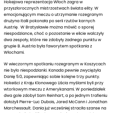
Hokejowa reprezentacja Włoch zagra w
przyszłorocznych mistrzostwach świata elity. W
emocjonującym meczu o utrzymanie rozegranym
drużyna Italii pokonała po serii rzutów karnych
Austrię. W Bratysławie można mówić o sporej
niespodziance, choć o pozostanie w elicie walczyły
dwa zespoły, które nie zdobyły żadnego punktu w
grupie B. Austria była faworytem spotkania z
Włochami.
W wieczornym spotkaniu rozegranym w Koszycach
nie było niespodzianki. Kanada pewnie zwyciężyła
Danię 5:0, zapewniając sobie kolejne trzy punkty.
Hokeiści z Kraju Klonowego Liścia myślami byli przy
wtorkowym meczu z Amerykanami. W poniedziałek
dwa gole zdobył Sam Reinhart, a po jednym trafieniu
dołożyli Pierre-Luc Dubois, Jared McCann i Jonathan
Marchessault. Dania już wcześniej straciła szanse na