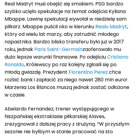
Real Madryt musi obejść się smakiem. PSG bardzo
szybko ucięło spekulacje na temat odejścia Kyliana
Mbappe. Lawinę spekulacji wywołał w niedzielę sam
piłkarz. Mbappe puścił oko w kierunku
Realu Madryt
,
który od wielu lat marzy, aby zatrudnić młodego
napastnika. Bardzo blisko transferu było już w 2017
roku, jednak
Paris Saint-Germain
zaoferowało mu
dużo lepsze warunki finansowe. Po odejściu
Cristiano
Ronaldo
, Królewscy po raz kolejny zgłosili się po
młodą gwiazdę. Prezydent
Florentino Perez
chce
rozbić bank i zapłacić za niego nawet 280 mln euro!
Marzenia Los Blancos muszą jednak zostać odłożone
w czasie.
Abelardo Fernandez, trener występującego w
hiszpańskiej ekstraklasie piłkarskiej Alaves,
zrezygnował z dalszej pracy z drużyną. “W przyszłym
sezonie nie byłbym w stanie pracować na sto