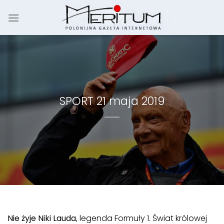
Skip
to
content
SPORT 21 maja 2019
Nie żyje Niki Lauda
, legenda Formuły 1. Świat królowej