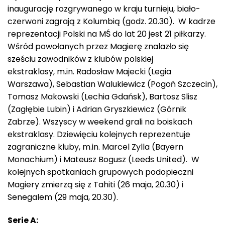
inaugurację rozgrywanego w kraju turnieju, biało-
czerwoni zagrają z Kolumbią (godz. 20.30). W kadrze
reprezentacji Polski na MŚ do lat 20 jest 21 piłkarzy.
Wśród powołanych przez Magierę znalazło się
sześciu zawodników z klubów polskiej
ekstraklasy, m.in. Radosław Majecki (Legia
Warszawa), Sebastian Walukiewicz (Pogoń Szczecin),
Tomasz Makowski (Lechia Gdańsk), Bartosz Slisz
(Zagłębie Lubin) i Adrian Gryszkiewicz (Górnik
Zabrze). Wszyscy w weekend grali na boiskach
ekstraklasy. Dziewięciu kolejnych reprezentuje
zagraniczne kluby, m.in. Marcel Zylla (Bayern
Monachium) i Mateusz Bogusz (Leeds United). W
kolejnych spotkaniach grupowych podopieczni
Magiery zmierzą się z Tahiti (26 maja, 20.30) i
Senegalem (29 maja, 20.30).
Serie A: