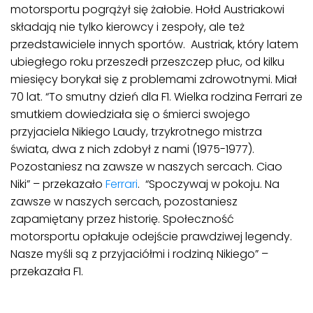
motorsportu pogrążył się żałobie. Hołd Austriakowi
składają nie tylko kierowcy i zespoły, ale też
przedstawiciele innych sportów. Austriak, który latem
ubiegłego roku przeszedł przeszczep płuc, od kilku
miesięcy borykał się z problemami zdrowotnymi. Miał
70 lat. “To smutny dzień dla F1. Wielka rodzina Ferrari ze
smutkiem dowiedziała się o śmierci swojego
przyjaciela Nikiego Laudy, trzykrotnego mistrza
świata, dwa z nich zdobył z nami (1975-1977).
Pozostaniesz na zawsze w naszych sercach. Ciao
Niki” – przekazało
Ferrari
. “Spoczywaj w pokoju. Na
zawsze w naszych sercach, pozostaniesz
zapamiętany przez historię. Społeczność
motorsportu opłakuje odejście prawdziwej legendy.
Nasze myśli są z przyjaciółmi i rodziną Nikiego” –
przekazała F1.