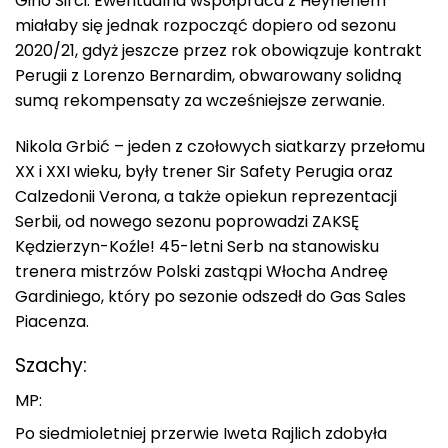
Gino Sirci. Ewentualna współpraca z Heynenem
miałaby się jednak rozpocząć dopiero od sezonu
2020/21, gdyż jeszcze przez rok obowiązuje kontrakt
Perugii z Lorenzo Bernardim, obwarowany solidną
sumą rekompensaty za wcześniejsze zerwanie.
Nikola Grbić – jeden z czołowych siatkarzy przełomu
XX i XXI wieku, były trener Sir Safety Perugia oraz
Calzedonii Verona, a także opiekun reprezentacji
Serbii, od nowego sezonu poprowadzi ZAKSĘ
Kędzierzyn-Koźle! 45-letni Serb na stanowisku
trenera mistrzów Polski zastąpi Włocha Andreę
Gardiniego, który po sezonie odszedł do Gas Sales
Piacenza.
Szachy:
MP:
Po siedmioletniej przerwie Iweta Rajlich zdobyła