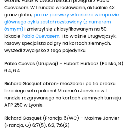
wtorek Polak w dwóch setach przegrał z Pablo
Cuevasem. W I rundzie wrocławianin, aktualnie 43.
gracz globu,
po raz pierwszy w karierze w imprezie
głównego cyklu został rozstawiony (z numerem
ósmym)
i zmierzył się z klasyfikowanym na 50.
lokacie
Pablo Cuevasem
. I to właśnie Urugwajczyk,
rasowy specjalista od gry na kortach ziemnych,
wyszedł zwycięsko z tego pojedynku.
Pablo Cuevas (Urugwaj) – Hubert Hurkacz (Polska, 8)
6:4, 6:4
Richard Gasquet obronił meczbole i po tie breaku
trzeciego seta pokonał Maxime’a Janviera w I
rundzie rozgrywanego na kortach ziemnych turnieju
ATP 250 w Lyonie.
Richard Gasquet (Francja, 6/WC) – Maxime Janvier
(Francja, Q) 6:7(5), 6:2, 7:6(2)