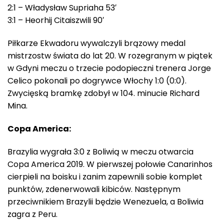
2:1 – Władysław Supriaha 53′
3:1 – Heorhij Citaiszwili 90′
Piłkarze Ekwadoru wywalczyli brązowy medal
mistrzostw świata do lat 20. W rozegranym w piątek
w Gdyni meczu o trzecie podopieczni trenera Jorge
Celico pokonali po dogrywce Włochy 1:0 (0:0).
Zwycięską bramkę zdobył w 104. minucie Richard
Mina.
Copa America:
Brazylia wygrała 3:0 z Boliwią w meczu otwarcia
Copa America 2019. W pierwszej połowie Canarinhos
cierpieli na boisku i zanim zapewnili sobie komplet
punktów, zdenerwowali kibiców. Następnym
przeciwnikiem Brazylii będzie Wenezuela, a Boliwia
zagra z Peru.