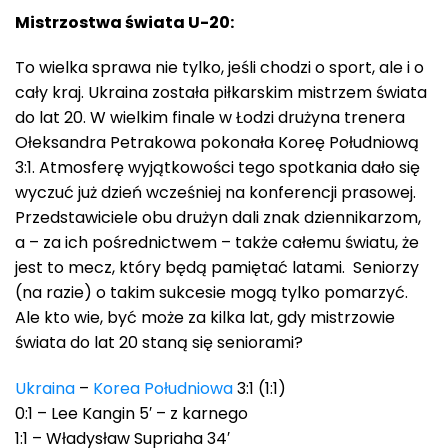
Mistrzostwa świata U-20:
To wielka sprawa nie tylko, jeśli chodzi o sport, ale i o
cały kraj. Ukraina została piłkarskim mistrzem świata
do lat 20. W wielkim finale w Łodzi drużyna trenera
Ołeksandra Petrakowa pokonała Koreę Południową
3:1. Atmosferę wyjątkowości tego spotkania dało się
wyczuć już dzień wcześniej na konferencji prasowej.
Przedstawiciele obu drużyn dali znak dziennikarzom,
a – za ich pośrednictwem – także całemu światu, że
jest to mecz, który będą pamiętać latami. Seniorzy
(na razie) o takim sukcesie mogą tylko pomarzyć.
Ale kto wie, być może za kilka lat, gdy mistrzowie
świata do lat 20 staną się seniorami?
Ukraina
–
Korea Południowa
3:1 (1:1)
0:1 – Lee Kangin 5′ – z karnego
1:1 – Władysław Supriaha 34′