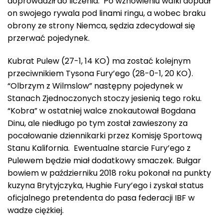
doprowadził do liczenia. Po wznowieniu walki dopadł
on swojego rywala pod linami ringu, a wobec braku
obrony ze strony Niemca, sędzia zdecydował się
przerwać pojedynek.
Kubrat Pulew (27-1, 14 KO) ma zostać kolejnym
przeciwnikiem Tysona Fury’ego (28-0-1, 20 KO).
“Olbrzym z Wilmslow” następny pojedynek w
Stanach Zjednoczonych stoczy jesienią tego roku.
“Kobra” w ostatniej walce znokautował Bogdana
Dinu, ale niedługo po tym został zawieszony za
pocałowanie dziennikarki przez Komisję Sportową
Stanu Kalifornia. Ewentualne starcie Fury’ego z
Pulewem będzie miał dodatkowy smaczek. Bułgar
bowiem w październiku 2018 roku pokonał na punkty
kuzyna Brytyjczyka, Hughie Fury’ego i zyskał status
oficjalnego pretendenta do pasa federacji IBF w
wadze ciężkiej.