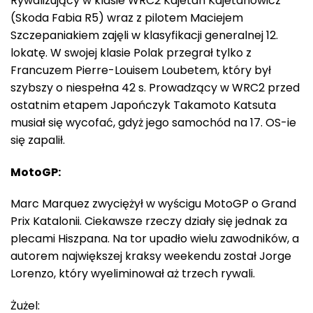
Rywalizujący w klasie WRC2 Kajetan Kajetanowicz
(Skoda Fabia R5) wraz z pilotem Maciejem
Szczepaniakiem zajęli w klasyfikacji generalnej 12.
lokatę. W swojej klasie Polak przegrał tylko z
Francuzem Pierre-Louisem Loubetem, który był
szybszy o niespełna 42 s. Prowadzący w WRC2 przed
ostatnim etapem Japończyk Takamoto Katsuta
musiał się wycofać, gdyż jego samochód na 17. OS-ie
się zapalił.
MotoGP:
Marc Marquez zwyciężył w wyścigu MotoGP o Grand
Prix Katalonii. Ciekawsze rzeczy działy się jednak za
plecami Hiszpana. Na tor upadło wielu zawodników, a
autorem największej kraksy weekendu został Jorge
Lorenzo, który wyeliminował aż trzech rywali.
Żużel: