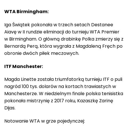
WTA Birmingham:
Iga Świątek pokonała w trzech setach Destanee
Aiavę w II rundzie eliminacji do turnieju WTA Premier
w Birmingham. O główną drabinkę Polka zmierzy się z
Bernardą Perą, która wygrała z Magdaleną Fręch po
obronie dwóch piłek meczowych.
ITF Manchester:
Magda Linette została triumfatorką turnieju ITF o puli
nagród 100 tys. dolarów na kortach trawiastych w
Manchesterze. W niedzielnym finale polska tenisistka
pokonała mistrzynię z 2017 roku, Kazaszkę Zarinę
Dijas.
Notowanie WTA w grze pojedynczej: