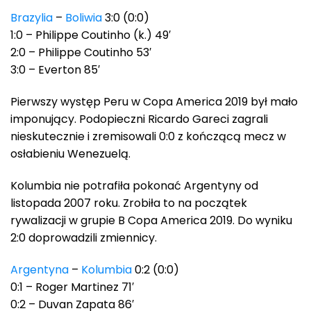
Brazylia
–
Boliwia
3:0 (0:0)
1:0 – Philippe Coutinho (k.) 49′
2:0 – Philippe Coutinho 53′
3:0 – Everton 85′
Pierwszy występ Peru w Copa America 2019 był mało
imponujący. Podopieczni Ricardo Gareci zagrali
nieskutecznie i zremisowali 0:0 z kończącą mecz w
osłabieniu Wenezuelą.
Kolumbia nie potrafiła pokonać Argentyny od
listopada 2007 roku. Zrobiła to na początek
rywalizacji w grupie B Copa America 2019. Do wyniku
2:0 doprowadzili zmiennicy.
Argentyna
–
Kolumbia
0:2 (0:0)
0:1 – Roger Martinez 71′
0:2 – Duvan Zapata 86′