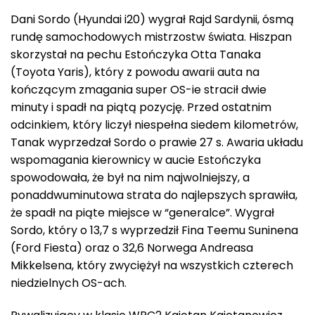
Dani Sordo (Hyundai i20) wygrał Rajd Sardynii, ósmą
rundę samochodowych mistrzostw świata. Hiszpan
skorzystał na pechu Estończyka Otta Tanaka
(Toyota Yaris), który z powodu awarii auta na
kończącym zmagania super OS-ie stracił dwie
minuty i spadł na piątą pozycję. Przed ostatnim
odcinkiem, który liczył niespełna siedem kilometrów,
Tanak wyprzedzał Sordo o prawie 27 s. Awaria układu
wspomagania kierownicy w aucie Estończyka
spowodowała, że był na nim najwolniejszy, a
ponaddwuminutowa strata do najlepszych sprawiła,
że spadł na piąte miejsce w “generalce”. Wygrał
Sordo, który o 13,7 s wyprzedził Fina Teemu Suninena
(Ford Fiesta) oraz o 32,6 Norwega Andreasa
Mikkelsena, który zwyciężył na wszystkich czterech
niedzielnych OS-ach.