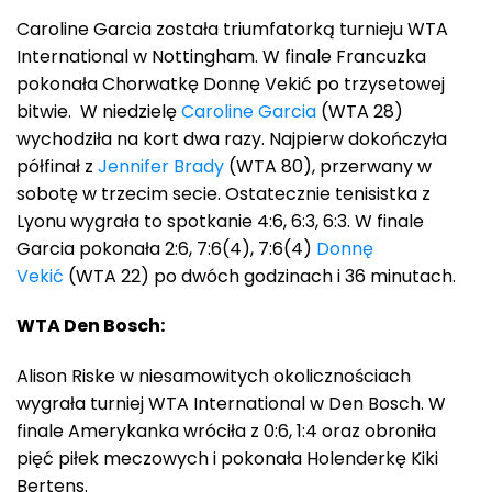
Caroline Garcia została triumfatorką turnieju WTA
International w Nottingham. W finale Francuzka
pokonała Chorwatkę Donnę Vekić po trzysetowej
bitwie. W niedzielę
Caroline Garcia
(WTA 28)
wychodziła na kort dwa razy. Najpierw dokończyła
półfinał z
Jennifer Brady
(WTA 80), przerwany w
sobotę w trzecim secie. Ostatecznie tenisistka z
Lyonu wygrała to spotkanie 4:6, 6:3, 6:3. W finale
Garcia pokonała 2:6, 7:6(4), 7:6(4)
Donnę
Vekić
(WTA 22) po dwóch godzinach i 36 minutach.
WTA Den Bosch:
Alison Riske w niesamowitych okolicznościach
wygrała turniej WTA International w Den Bosch. W
finale Amerykanka wróciła z 0:6, 1:4 oraz obroniła
pięć piłek meczowych i pokonała Holenderkę Kiki
Bertens.