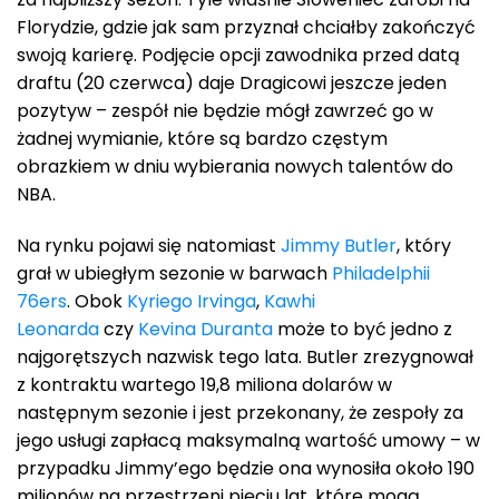
Florydzie, gdzie jak sam przyznał chciałby zakończyć
swoją karierę. Podjęcie opcji zawodnika przed datą
draftu (20 czerwca) daje Dragicowi jeszcze jeden
pozytyw – zespół nie będzie mógł zawrzeć go w
żadnej wymianie, które są bardzo częstym
obrazkiem w dniu wybierania nowych talentów do
NBA.
Na rynku pojawi się natomiast
Jimmy Butler
, który
grał w ubiegłym sezonie w barwach
Philadelphii
76ers
. Obok
Kyriego Irvinga
,
Kawhi
Leonarda
czy
Kevina Duranta
może to być jedno z
najgorętszych nazwisk tego lata. Butler zrezygnował
z kontraktu wartego 19,8 miliona dolarów w
następnym sezonie i jest przekonany, że zespoły za
jego usługi zapłacą maksymalną wartość umowy – w
przypadku Jimmy’ego będzie ona wynosiła około 190
milionów na przestrzeni pięciu lat, które mogą