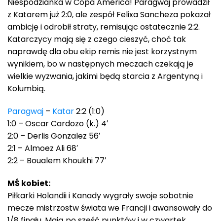
Niespodzianka w Copa America! Paragwaj prowadził
z Katarem już 2:0, ale zespół Felixa Sancheza pokazał
ambicję i odrobił straty, remisując ostatecznie 2:2.
Katarczycy mają się z czego cieszyć, choć tak
naprawdę dla obu ekip remis nie jest korzystnym
wynikiem, bo w następnych meczach czekają je
wielkie wyzwania, jakimi będą starcia z Argentyną i
Kolumbią.
Paragwaj
–
Katar
2:2 (1:0)
1:0 – Oscar Cardozo (k.) 4′
2:0 – Derlis Gonzalez 56′
2:1 – Almoez Ali 68′
2:2 – Boualem Khoukhi 77′
MŚ kobiet:
Piłkarki Holandii i Kanady wygrały swoje sobotnie
mecze mistrzostw świata we Francji i awansowały do
1/8 finału. Mają po sześć punktów i w czwartek