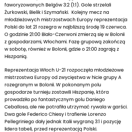
faworyzowanych Belgów 3:2 (1:1). Gole strzelali
Żurkowski, Bielik i Szymański. Kolejny mecz na
młodzieżowych mistrzostwach Europy reprezentacja
Polski do lat 21 rozegra w najbliższą środę 19 czerwca.
O godzinie 21:00 Biało-Czerwoni zmierzą się w Bolonii
z gospodarzami, Włochami. Fazę grupową zakończą
w sobotę, również w Bolonii, gdzie o 21:00 zagrają z
Hiszpanią.
Reprezentacja Włoch U-21 rozpoczęła młodzieżowe
mistrzostwa Europy od zwycięstwa w hicie grupy A
rozegranym w Bolonii. W pokonanym polu
gospodarze turnieju zostawili Hiszpanię, która
prowadziła po fantastycznym golu Daniego
Ceballosa, ale nie potrafiła utrzymać rywala w garści.
Dwa gole Federico Chiesy i trafienie Lorenzo
Pellegriniego dały jednak Italii wygraną 3:1 i pozycję
lidera tabeli, przed reprezentacją Polski.