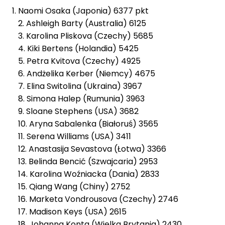
Naomi Osaka (Japonia) 6377 pkt
2. Ashleigh Barty (Australia) 6125
3. Karolina Pliskova (Czechy) 5685
4. Kiki Bertens (Holandia) 5425
5. Petra Kvitova (Czechy) 4925
6. Andżelika Kerber (Niemcy) 4675
7. Elina Switolina (Ukraina) 3967
8. Simona Halep (Rumunia) 3963
9. Sloane Stephens (USA) 3682
10. Aryna Sabalenka (Białoruś) 3565
11. Serena Williams (USA) 3411
12. Anastasija Sevastova (Łotwa) 3366
13. Belinda Bencić (Szwajcaria) 2953
14. Karolina Woźniacka (Dania) 2833
15. Qiang Wang (Chiny) 2752
16. Marketa Vondrousova (Czechy) 2746
17. Madison Keys (USA) 2615
18. Johanna Konta (Wielka Brytania) 2430