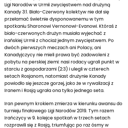
Ligi Narodów w Urmii zwycięstwem nad drużyną
Kanady 3:1. Biało-Czerwony kolektyw nie dał się
przełamać świetnie dysponowanemu w tym
spotkaniu Sharonowi Vernonowi-Evanowi. Któraś z
biało-czerwonych drużyn musiała wyjechać z
irańskiej Urmii z chociaż jednym zwycięstwem. Po
dwóch pierwszych meczach ani Polacy, ani
Kanadyjczycy nie mieli prawa być zadowoleni z
pobytu na perskiej ziemi: nasi rodacy ugrali punkt w
starciu z gospodarzami (2:3) i ulegli w czterech
setach Rosjanom, natomiast drużynie Kanady
powiodło się jeszcze gorzej, jako że w rywalizacji z
Iranem i Rosją ugrała ona tylko jednego seta.
Iran pewnym krokiem zmierza w kierunku awansu do
turnieju finałowego Ligi Narodów 2019. Tym razem
Irańczycy w 9. kolejce spotkań w trzech setach
rozprawili się z Rosją, triumfując po raz ósmy w