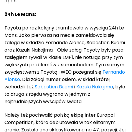
opon.
24h Le Mans:
Toyota po raz kolejny triumfowała w wyścigu 24h Le
Mans. Jako pierwsza na mecie zameldowała się
załoga w składzie Fernando Alonso, Sebastien Buemi
oraz Kazuki Nakajima. Obie załogi Toyoty były poza
zasięgiem rywali w klasie LMP1, nie notując przy tym
większych problemów z samochodem. Tym samym
zwycięstwem z Toyotą i WEC pożegnał się
Fernando
Alonso
. Dla załogi numer osiem, w skład której
wchodzili też
Sebastien Buemi
i
Kazuki Nakajima
, była
to druga z rzędu wygrana w jednym z
najtrudniejszych wyścigów świata.
Należy też pochwalić polską ekipę Inter Europol
Competition, która debiutowała w tak elitarnym
gronie. Została ona sklasyfikowana na 47. pozycji. Jej