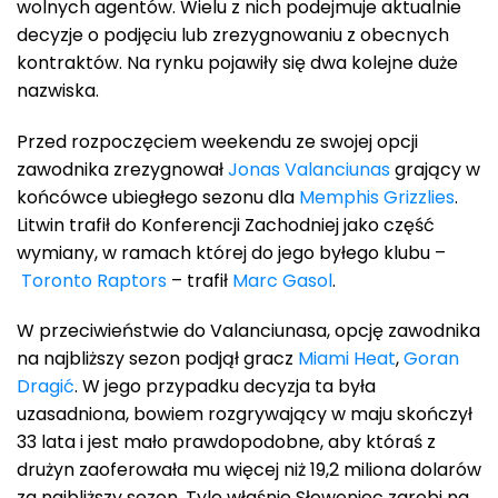
wolnych agentów. Wielu z nich podejmuje aktualnie
decyzje o podjęciu lub zrezygnowaniu z obecnych
kontraktów. Na rynku pojawiły się dwa kolejne duże
nazwiska.
Przed rozpoczęciem weekendu ze swojej opcji
zawodnika zrezygnował
Jonas Valanciunas
grający w
końcówce ubiegłego sezonu dla
Memphis Grizzlies
.
Litwin trafił do Konferencji Zachodniej jako część
wymiany, w ramach której do jego byłego klubu –
Toronto Raptors
– trafił
Marc Gasol
.
W przeciwieństwie do Valanciunasa, opcję zawodnika
na najbliższy sezon podjął gracz
Miami Heat
,
Goran
Dragić
. W jego przypadku decyzja ta była
uzasadniona, bowiem rozgrywający w maju skończył
33 lata i jest mało prawdopodobne, aby któraś z
drużyn zaoferowała mu więcej niż 19,2 miliona dolarów
za najbliższy sezon. Tyle właśnie Słoweniec zarobi na