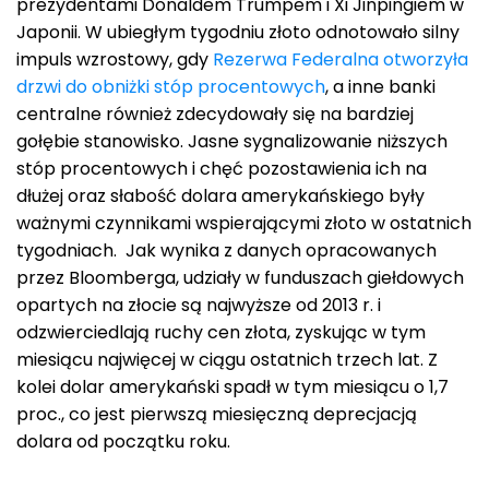
prezydentami Donaldem Trumpem i Xi Jinpingiem w
Japonii. W ubiegłym tygodniu złoto odnotowało silny
impuls wzrostowy, gdy
Rezerwa Federalna otworzyła
drzwi do obniżki stóp procentowych
, a inne banki
centralne również zdecydowały się na bardziej
gołębie stanowisko. Jasne sygnalizowanie niższych
stóp procentowych i chęć pozostawienia ich na
dłużej oraz słabość dolara amerykańskiego były
ważnymi czynnikami wspierającymi złoto w ostatnich
tygodniach. Jak wynika z danych opracowanych
przez Bloomberga, udziały w funduszach giełdowych
opartych na złocie są najwyższe od 2013 r. i
odzwierciedlają ruchy cen złota, zyskując w tym
miesiącu najwięcej w ciągu ostatnich trzech lat. Z
kolei dolar amerykański spadł w tym miesiącu o 1,7
proc., co jest pierwszą miesięczną deprecjacją
dolara od początku roku.