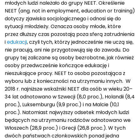
młodych ludzi należało do grupy NEET. Określenie
NEET (ang. not in employment, education or training)
dotyczy zjawiska socjologicznego i odnosi się do
sytuacji młodzieży. Oznacza osoby młode, które
przez dłuższy czas pozostają poza sferą zatrudnienia
i
edukacji
, czyli tych, którzy jednocześnie nie uczą się,
nie pracują, ani nie przygotowują się do zawodu. Do
grupy tej zaliczane są osoby bezrobotne, jak również
osoby przedwcześnie kończące edukację i
nieszukające pracy. NEET to osoba pozostająca z
wyboru lub z konieczności na utrzymaniu innych. W
2018 r. najniższe wskaźniki NEET dla osób w wieku 20–
34 lat odnotowano w Szwecji (8,0 proc.), Holandii (8,4
proc.), Luksemburgu (9,9 proc.) i na Malcie (10,1
proc.). Natomiast najwyższy odsetek młodych ludzi
będących na utrzymaniu rodziców odnotowano we
Włoszech (28,9 proc.) i Grecji (26,8 proc.). W tych
dwóch państwach członkowskich ponad jedna