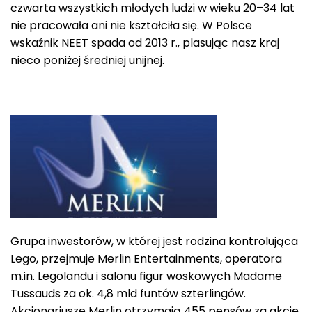
czwarta wszystkich młodych ludzi w wieku 20–34 lat
nie pracowała ani nie kształciła się. W Polsce
wskaźnik NEET spada od 2013 r., plasując nasz kraj
nieco poniżej średniej unijnej.
Grupa inwestorów, w której jest rodzina kontrolująca
Lego, przejmuje Merlin Entertainments, operatora
m.in. Legolandu i salonu figur woskowych Madame
Tussauds za ok. 4,8 mld funtów szterlingów.
Akcjonariusze Merlin otrzymają 455 pensów za akcję