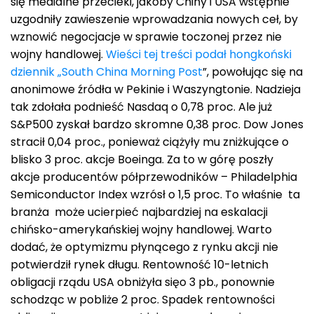
się medialne przecieki, jakoby Chiny i USA wstępnie
uzgodniły zawieszenie wprowadzania nowych ceł, by
wznowić negocjacje w sprawie toczonej przez nie
wojny handlowej.
Wieści tej treści podał hongkoński
dziennik „South China Morning Post
”, powołując się na
anonimowe źródła w Pekinie i Waszyngtonie. Nadzieja
tak zdołała podnieść Nasdaq o 0,78 proc. Ale już
S&P500 zyskał bardzo skromne 0,38 proc. Dow Jones
stracił 0,04 proc., ponieważ ciążyły mu zniżkujące o
blisko 3 proc. akcje Boeinga. Za to w górę poszły
akcje producentów półprzewodników – Philadelphia
Semiconductor Index wzrósł o 1,5 proc. To właśnie ta
branża może ucierpieć najbardziej na eskalacji
chińsko-amerykańskiej wojny handlowej. Warto
dodać, że optymizmu płynącego z rynku akcji nie
potwierdził rynek długu. Rentowność 10-letnich
obligacji rządu USA obniżyła sięo 3 pb., ponownie
schodząc w pobliże 2 proc. Spadek rentowności