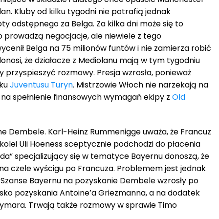
an. Kluby od kilku tygodni nie potrafią jednak
y odstępnego za Belga. Za kilka dni może się to
go prowadzą negocjacje, ale niewiele z tego
ycenił Belga na 75 milionów funtów i nie zamierza robić
donosi, że działacze z Mediolanu mają w tym tygodniu
aby przyspieszyć rozmowy. Presja wzrosła, ponieważ
iku
Juventusu Turyn
. Mistrzowie Włoch nie narzekają na
ch na spełnienie finansowych wymagań ekipy z
Old
ne Dembele. Karl-Heinz Rummenigge uważa, że Francuz
z kolei Uli Hoeness sceptycznie podchodzi do płacenia
lda” specjalizujący się w tematyce Bayernu donoszą, że
st na czele wyścigu po Francuza. Problemem jest jednak
Szanse Bayernu na pozyskanie Dembele wzrosły po
lisko pozyskania Antoine’a Griezmanna, a na dodatek
eymara. Trwają także rozmowy w sprawie Timo