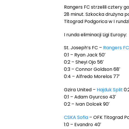
Rangers FC strzelili cztery g
28 minut. Szkocka drużyna po
Titograd Podgorica w I rundzie
I runda eliminacji Ligi Europy:
St. Joseph’s FC –
Rangers FC
0:1 – Ryan Jack 50′
0:2 – Sheyi Ojo 56′
0:3 – Connor Goldson 68′
0:4 – Alfredo Morelos 77′
Gzira United –
Hajduk Split
0:2
0:1 – Adam Gyurcso 43′
0:2 – Ivan Dolcek 90′
CSKA Sofia
– OFK Titograd Po
1:0 – Evandro 40′