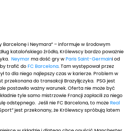
y Barcelonę i Neymara” – informuje w środowym
edług katalońskiego źródła, Królewscy bardzo poważnie
zyka.
Neymar
ma dość gry w
Paris Saint-Germain
i od
aby trafić do
FC Barcelona
. Tam występował przez
ył to dla niego najlepszy czas w karierze. Problem w
st przekonana do transakcji Brazylijczyka. PSG jest
le postawiło ważny warunek. Oferta nie może być
kładnie tyle samo mistrzowie Francji zapłacili za niego
ulę odstępnego. Jeśli nie FC Barcelona, to może
Real
 “Sport” jest przekonany, że Królewscy spróbują latem
miejsce w składzie i dlatego chce opuścić Manchester