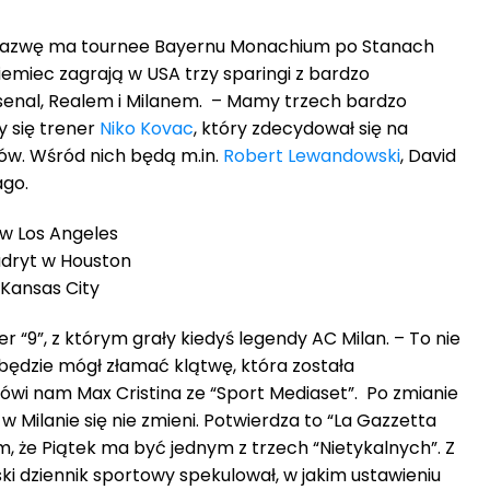
 nazwę ma tournee Bayernu Monachium po Stanach
emiec zagrają w USA trzy sparingi z bardzo
enal, Realem i Milanem. – Mamy trzech bardzo
y się trener
Niko Kovac
, który zdecydował się na
ów. Wśród nich będą m.in.
Robert Lewandowski
, David
ago.
 w Los Angeles
adryt w Houston
 Kansas City
r “9”, z którym grały kiedyś legendy AC Milan. – To nie
 będzie mógł złamać klątwę, która została
wi nam Max Cristina ze “Sport Mediaset”. Po zmianie
w Milanie się nie zmieni. Potwierdza to “La Gazzetta
ym, że Piątek ma być jednym z trzech “Nietykalnych”. Z
ski dziennik sportowy spekulował, w jakim ustawieniu