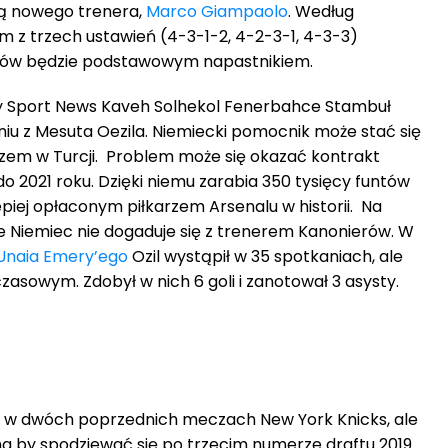
zą nowego trenera,
Marco Giampaolo
. Według
m z trzech ustawień (4-3-1-2, 4-2-3-1, 4-3-3)
niów będzie podstawowym napastnikiem.
ky Sport News Kaveh Solhekol Fenerbahce Stambuł
iu z Mesuta Oezila. Niemiecki pomocnik może stać się
arzem w Turcji. Problem może się okazać kontrakt
do 2021 roku. Dzięki niemu zarabia 350 tysięcy funtów
epiej opłaconym piłkarzem Arsenalu w historii. Na
że Niemiec nie dogaduje się z trenerem Kanonierów. W
Unaia Emery’ego
Ozil wystąpił w 35 spotkaniach, ale
zasowym. Zdobył w nich 6 goli i zanotował 3 asysty.
, niż w dwóch poprzednich meczach New York Knicks, ale
na by spodziewać się po trzecim numerze draftu 2019.