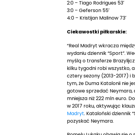
2:0 – Tiago Rodrigues 53′
3:0 – Geferson 55′
4:0 – Kristijan Malinow 73′
Ciekawostki piłkarskie:
“Real Madryt wkracza międz
wydaniu dziennik “Sport”. W
myślą o transferze Brazylijc
kilku tygodni robi wszystko, 
cztery sezony (2013-2017) i b
tym, że Duma Katalonii nie je
gotowe sprzedać Neymara, a
mniejsza niż 222 mln euro. Do
w 2017 roku, aktywując klauz
Madryt
. Kataloński dziennik
pozyskać Neymara.
Romelu Lukaku obawia się o 