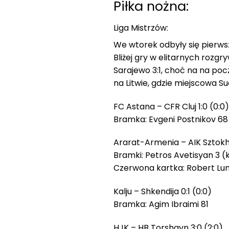
Piłka nożna:
Liga Mistrzów:
We wtorek odbyły się pierwsze
Bliżej gry w elitarnych rozgr
Sarajewo 3:1, choć na na po
na Litwie, gdzie miejscowa S
FC Astana – CFR Cluj 1:0 (0:0)
Bramka: Evgeni Postnikov 68
Ararat-Armenia – AIK Sztokho
Bramki: Petros Avetisyan 3 (
Czerwona kartka: Robert Lun
Kalju – Shkendija 0:1 (0:0)
Bramka: Agim Ibraimi 81
HJK – HB Torshavn 3:0 (2:0)