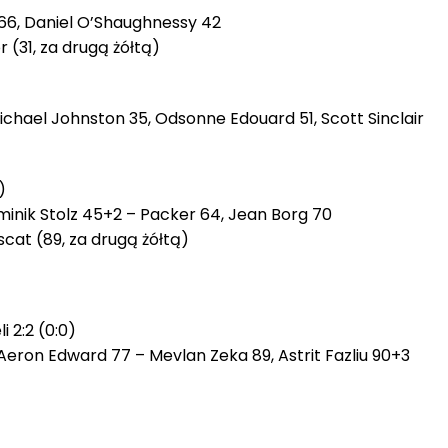
, 66, Daniel O’Shaughnessy 42
 (31, za drugą żółtą)
chael Johnston 35, Odsonne Edouard 51, Scott Sinclair
)
minik Stolz 45+2 – Packer 64, Jean Borg 70
at (89, za drugą żółtą)
i 2:2 (0:0)
Aeron Edward 77 – Mevlan Zeka 89, Astrit Fazliu 90+3