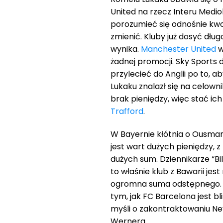
United na rzecz Interu Mediol
porozumieć się odnośnie kwot
zmienić. Kluby już dosyć dłu
wynika.
Manchester United
w
żadnej promocji. Sky Sports 
przylecieć do Anglii po to, 
Lukaku znalazł się na celown
brak pieniędzy, więc stać i
Trafford
.
W Bayernie kłótnia o Ousma
jest wart dużych pieniędzy, 
dużych sum. Dziennikarze “Bi
to właśnie klub z Bawarii je
ogromna suma odstępnego. 
tym, jak FC Barcelona jest b
myśli o zakontraktowaniu N
Wernera.