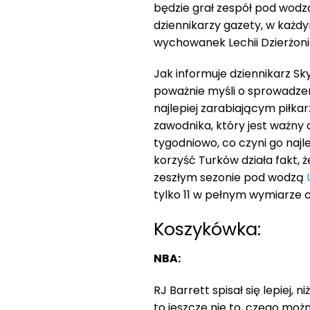
będzie grał zespół pod wod
dziennikarzy gazety, w każdy
wychowanek Lechii Dzierżo
Jak informuje dziennikarz S
poważnie myśli o sprowadzen
najlepiej zarabiającym piłk
zawodnika, który jest ważny 
tygodniowo, co czyni go najl
korzyść Turków działa fakt, 
zeszłym sezonie pod wodzą
tylko 11 w pełnym wymiarze c
Koszykówka:
NBA:
RJ Barrett spisał się lepiej
to jeszcze nie to, czego moż