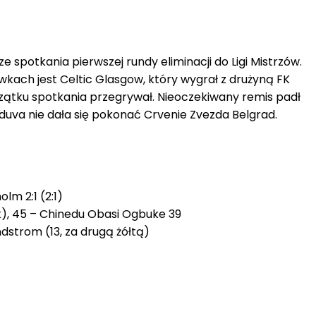
 spotkania pierwszej rundy eliminacji do Ligi Mistrzów.
ywkach jest Celtic Glasgow, który wygrał z drużyną FK
czątku spotkania przegrywał. Nieoczekiwany remis padł
uduva nie dała się pokonać Crvenie Zvezda Belgrad.
lm 2:1 (2:1)
k), 45 – Chinedu Obasi Ogbuke 39
dstrom (13, za drugą żółtą)