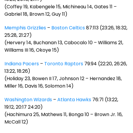
(Coffey 19, Kabengele 15, Michineau 14, Gates 11 –
Gabriel 18, Brown 12, Guy 11)
Memphis Grizzlies
–
Boston Celtics
87:113 (23:26, 18:32,
25:28, 21:27)
(Hervery 14, Buchanan 13, Cabocalo 10 – Williams 21,
Williams III 16, Okoye 15)
Indiana Pacers
–
Toronto Raptors
79:94 (22:20, 26:26,
13:22, 18:26)
(Holiday 23, Bowen II 17, Johnson 12 – Hernandez 18,
Miller 16, Davis 16, Solomon 14)
Washington Wizards
–
Atlanta Hawks
76:71 (13:22,
19:12, 20:17 24:20)
(Hachimura 25, Mathews 11, Bonga 10 – Brown Jr. 16,
McCall 12)