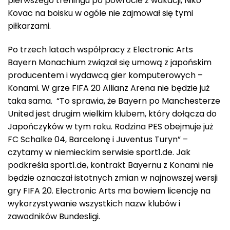
pierwszego treningu po powrocie z wakacji, Niko
Kovac na boisku w ogóle nie zajmował się tymi
piłkarzami.
Po trzech latach współpracy z Electronic Arts
Bayern Monachium związał się umową z japońskim
producentem i wydawcą gier komputerowych –
Konami. W grze FIFA 20 Allianz Arena nie będzie już
taka sama. “To sprawia, że ​​Bayern po Manchesterze
United jest drugim wielkim klubem, który dołącza do
Japończyków w tym roku. Rodzina PES obejmuje już
FC Schalke 04, Barcelonę i Juventus Turyn” –
czytamy w niemieckim serwisie sport1.de. Jak
podkreśla sport1.de, kontrakt Bayernu z Konami nie
będzie oznaczał istotnych zmian w najnowszej wersji
gry FIFA 20. Electronic Arts ma bowiem licencję na
wykorzystywanie wszystkich nazw klubów i
zawodników Bundesligi.