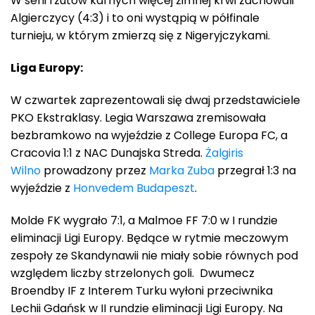
W serii rzutów karnych więcej zimnej krwi zachowali
Algierczycy (4:3) i to oni wystąpią w półfinale
turnieju, w którym zmierzą się z Nigeryjczykami.
Liga Europy:
W czwartek zaprezentowali się dwaj przedstawiciele
PKO Ekstraklasy. Legia Warszawa zremisowała
bezbramkowo na wyjeździe z College Europa FC, a
Cracovia 1:1 z NAC Dunajska Streda.
Żalgiris
Wilno
prowadzony przez
Marka Zuba
przegrał 1:3 na
wyjeździe z
Honvedem Budapeszt
.
Molde FK wygrało 7:1, a Malmoe FF 7:0 w I rundzie
eliminacji Ligi Europy. Będące w rytmie meczowym
zespoły ze Skandynawii nie miały sobie równych pod
względem liczby strzelonych goli. Dwumecz
Broendby IF z Interem Turku wyłoni przeciwnika
Lechii Gdańsk w II rundzie eliminacji Ligi Europy. Na