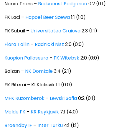
Narva Trans –
Buducnost Podgorica
0:2 (0:1)
FK Laci –
Hapoel Beer Szewa
1:1 (1:0)
FK Sabail –
Universitatea Craiova
2:3 (1:1)
Flora Tallin
–
Radnicki Nisz
2:0 (0:0)
Kuopion Palloseura
–
FK Witebsk
2:0 (0:0)
Balzan –
NK Domżale
3:4 (2:1)
FK Riterai – KI Klaksvik 1:1 (0:0)
MFK Rużomberok
–
Lewski Sofia
0:2 (0:1)
Molde FK
–
KR Reykjavik
7:1 (4:0)
Broendby IF
–
Inter Turku
4:1 (1:1)