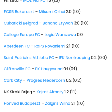
FK Zeta –
MOL Vidi FC
1:5 (1:3)
FCSB Bukareszt
–
Milsami Orhei
2:0 (1:0)
Cukaricki Belgrad
–
Bananc Erywań
3:0 (1:0)
College Europa FC
–
Legia Warszawa
0:0
Aberdeen FC
–
RoPS Rovaniemi
2:1 (1:0)
Saint Patrick’s Athletic FC
–
IFK Norrkoeping
0:2 (0:0)
Cliftonville FC
–
FK Haugesund
0:1 (0:1)
Cork City
–
Progres Niedercorn
0:2 (0:2)
NK Siroki Brijeg –
Kajrat Ałmaty
1:2 (1:1)
Honved Budapeszt
–
Żalgiris Wilno
3:1 (1:0)