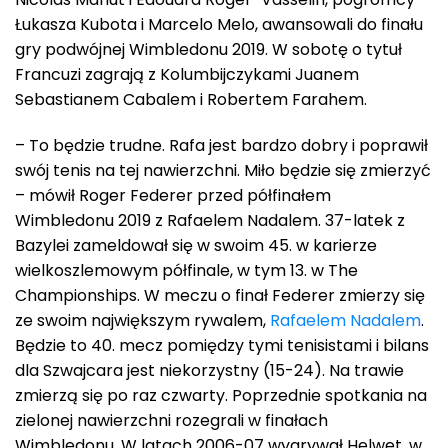
Łukasza Kubota i Marcelo Melo, awansowali do finału
gry podwójnej Wimbledonu 2019. W sobotę o tytuł
Francuzi zagrają z Kolumbijczykami Juanem
Sebastianem Cabalem i Robertem Farahem.
– To będzie trudne. Rafa jest bardzo dobry i poprawił
swój tenis na tej nawierzchni. Miło będzie się zmierzyć
– mówił Roger Federer przed półfinałem
Wimbledonu 2019 z Rafaelem Nadalem. 37-latek z
Bazylei zameldował się w swoim 45. w karierze
wielkoszlemowym półfinale, w tym 13. w The
Championships. W meczu o finał Federer zmierzy się
ze swoim największym rywalem,
Rafaelem Nadalem
.
Będzie to 40. mecz pomiędzy tymi tenisistami i bilans
dla Szwajcara jest niekorzystny (15-24). Na trawie
zmierzą się po raz czwarty. Poprzednie spotkania na
zielonej nawierzchni rozegrali w finałach
Wimbledonu. W latach 2006-07 wygrywał Helwet, w