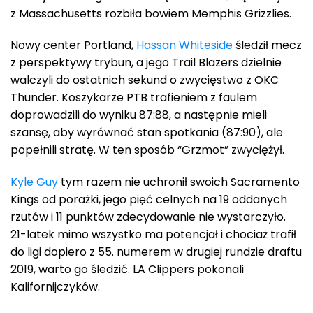
z Massachusetts rozbiła bowiem Memphis Grizzlies.
Nowy center Portland,
Hassan Whiteside
śledził mecz
z perspektywy trybun, a jego Trail Blazers dzielnie
walczyli do ostatnich sekund o zwycięstwo z OKC
Thunder. Koszykarze PTB trafieniem z faulem
doprowadzili do wyniku 87:88, a następnie mieli
szansę, aby wyrównać stan spotkania (87:90), ale
popełnili stratę. W ten sposób “Grzmot” zwyciężył.
Kyle Guy
tym razem nie uchronił swoich Sacramento
Kings od porażki, jego pięć celnych na 19 oddanych
rzutów i 11 punktów zdecydowanie nie wystarczyło.
21-latek mimo wszystko ma potencjał i chociaż trafił
do ligi dopiero z 55. numerem w drugiej rundzie draftu
2019, warto go śledzić. LA Clippers pokonali
Kalifornijczyków.