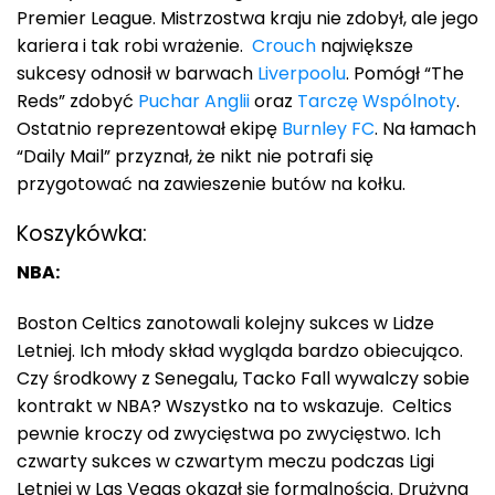
Premier League. Mistrzostwa kraju nie zdobył, ale jego
kariera i tak robi wrażenie.
Crouch
największe
sukcesy odnosił w barwach
Liverpoolu
. Pomógł “The
Reds” zdobyć
Puchar Anglii
oraz
Tarczę Wspólnoty
.
Ostatnio reprezentował ekipę
Burnley FC
. Na łamach
“Daily Mail” przyznał, że nikt nie potrafi się
przygotować na zawieszenie butów na kołku.
Koszykówka:
NBA:
Boston Celtics zanotowali kolejny sukces w Lidze
Letniej. Ich młody skład wygląda bardzo obiecująco.
Czy środkowy z Senegalu, Tacko Fall wywalczy sobie
kontrakt w NBA? Wszystko na to wskazuje. Celtics
pewnie kroczy od zwycięstwa po zwycięstwo. Ich
czwarty sukces w czwartym meczu podczas Ligi
Letniej w Las Vegas okazał się formalnością. Drużyna