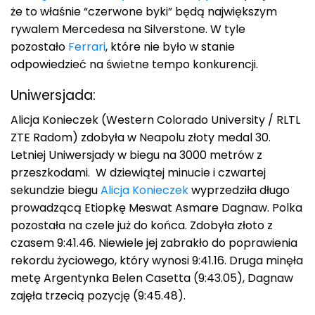
że to właśnie “czerwone byki” będą największym
rywalem Mercedesa na Silverstone. W tyle
pozostało
Ferrari
, które nie było w stanie
odpowiedzieć na świetne tempo konkurencji.
Uniwersjada:
Alicja Konieczek (Western Colorado University / RLTL
ZTE Radom) zdobyła w Neapolu złoty medal 30.
Letniej Uniwersjady w biegu na 3000 metrów z
przeszkodami. W dziewiątej minucie i czwartej
sekundzie biegu
Alicja Konieczek
wyprzedziła długo
prowadzącą Etiopkę Meswat Asmare Dagnaw. Polka
pozostała na czele już do końca. Zdobyła złoto z
czasem 9:41.46. Niewiele jej zabrakło do poprawienia
rekordu życiowego, który wynosi 9:41.16. Druga minęła
metę Argentynka Belen Casetta (9:43.05), Dagnaw
zajęła trzecią pozycję (9:45.48).