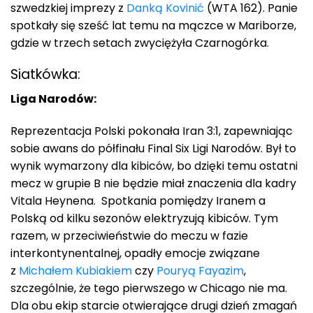
szwedzkiej imprezy z
Danką Kovinić
(WTA 162). Panie
spotkały się sześć lat temu na mączce w Mariborze,
gdzie w trzech setach zwyciężyła Czarnogórka.
Siatkówka:
Liga Narodów:
Reprezentacja Polski pokonała Iran 3:1, zapewniając
sobie awans do półfinału Final Six Ligi Narodów. Był to
wynik wymarzony dla kibiców, bo dzięki temu ostatni
mecz w grupie B nie będzie miał znaczenia dla kadry
Vitala Heynena. Spotkania pomiędzy Iranem a
Polską od kilku sezonów elektryzują kibiców. Tym
razem, w przeciwieństwie do meczu w fazie
interkontynentalnej, opadły emocje związane
z
Michałem Kubiakiem
czy
Pouryą Fayazim
,
szczególnie, że tego pierwszego w Chicago nie ma.
Dla obu ekip starcie otwierające drugi dzień zmagań