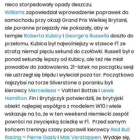
nieco storpedowały opady deszczu.
Williams
zapowiedział wprowadzenie poprawek do
samochodu przy okazji Grand Prix Wielkiej Brytanii,
ale poranne przejazdy nie pokazały, aby w
tempie
Roberta Kubicy
i
George’a Russella
doszło do
przełomu. Kubica był najwolniejszy w stawce F1 ze
stratą niemal pięciu sekund do czołówki. Russell był o
ponad sekundę lepszy od Kubicy, ale też nie miał
powodów do zadowolenia. 21-latek na początku sesji
nie ustrzegł się błędu i wyleciał poza tor. Początkowo
najszybsi na torze Silverstone o poranku byli
kierowcy
Mercedesa
– Valtteri Bottas i
Lewis
Hamilton
. Fin i Brytyjczyk potwierdzili, że brytyjski
obiekt najlepiej współgra z modelem W10 i wiele
wskazuje na to, że w ten weekend niemiecki zespół
powróci na zwycięską ścieżkę w F1. Przed samym
końcem treningu czasy poprawili kierowcy
Red Bull
Racing
–
Pierre Gasly
i
Max Verstappen
. Wydaje się,