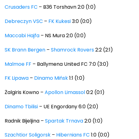
Crusaders FC
– B36 Torshavn 2:0 (1:0)
Debreczyn VSC
–
FK Kukesi
3:0 (0:0)
Maccabi Hajfa
– NS Mura 2:0 (0:0)
SK Brann Bergen
–
Shamrock Rovers
2:2 (2:1)
Malmoe FF
– Ballymena United FC 7:0 (3:0)
FK Lipawa
–
Dinamo Mińsk
1:1 (1:0)
Żalgiris Kowno –
Apollon Limassol
0:2 (0:1)
Dinamo Tbilisi
– UE Engordany 6:0 (2:0)
Radnik Bijeljina –
Spartak Trnava
2:0 (1:0)
Szachtior Soligorsk
–
Hibernians FC
1:0 (0:0)