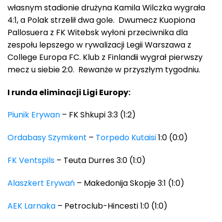
własnym stadionie drużyna Kamila Wilczka wygrała
4:1, a Polak strzelił dwa gole. Dwumecz Kuopiona
Pallosuera z FK Witebsk wyłoni przeciwnika dla
zespołu lepszego w rywalizacji Legii Warszawa z
College Europa FC. Klub z Finlandii wygrał pierwszy
mecz u siebie 2:0. Rewanże w przyszłym tygodniu.
I runda eliminacji Ligi Europy:
Piunik Erywan
– FK Shkupi 3:3 (1:2)
Ordabasy Szymkent
–
Torpedo Kutaisi
1:0 (0:0)
FK Ventspils
– Teuta Durres 3:0 (1:0)
Alaszkert Erywań
– Makedonija Skopje 3:1 (1:0)
AEK Larnaka
– Petroclub-Hincesti 1:0 (1:0)