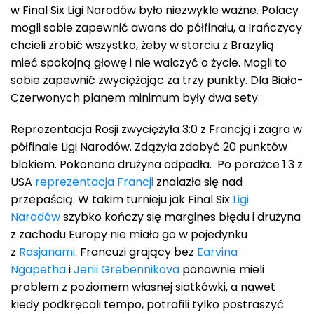
w Final Six Ligi Narodów było niezwykle ważne. Polacy
mogli sobie zapewnić awans do półfinału, a Irańczycy
chcieli zrobić wszystko, żeby w starciu z Brazylią
mieć spokojną głowę i nie walczyć o życie. Mogli to
sobie zapewnić zwyciężając za trzy punkty. Dla Biało-
Czerwonych planem minimum były dwa sety.
Reprezentacja Rosji zwyciężyła 3:0 z Francją i zagra w
półfinale Ligi Narodów. Zdążyła zdobyć 20 punktów
blokiem. Pokonana drużyna odpadła. Po porażce 1:3 z
USA
reprezentacja Francji
znalazła się nad
przepaścią. W takim turnieju jak Final Six
Ligi
Narodów
szybko kończy się margines błędu i drużyna
z zachodu Europy nie miała go w pojedynku
z
Rosjanami
. Francuzi grający bez
Earvina
Ngapetha
i
Jenii Grebennikova
ponownie mieli
problem z poziomem własnej siatkówki, a nawet
kiedy podkręcali tempo, potrafili tylko postraszyć