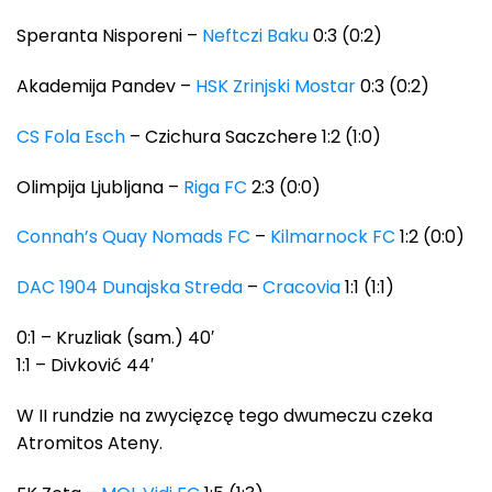
Speranta Nisporeni –
Neftczi Baku
0:3 (0:2)
Akademija Pandev –
HSK Zrinjski Mostar
0:3 (0:2)
CS Fola Esch
– Czichura Saczchere 1:2 (1:0)
Olimpija Ljubljana –
Riga FC
2:3 (0:0)
Connah’s Quay Nomads FC
–
Kilmarnock FC
1:2 (0:0)
DAC 1904 Dunajska Streda
–
Cracovia
1:1 (1:1)
0:1 – Kruzliak (sam.) 40′
1:1 – Divković 44′
W II rundzie na zwycięzcę tego dwumeczu czeka
Atromitos Ateny.