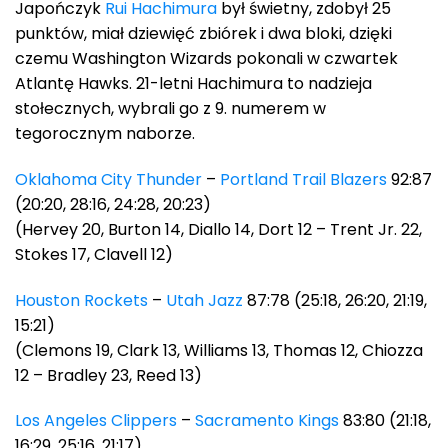
Japończyk
Rui Hachimura
był świetny, zdobył 25
punktów, miał dziewięć zbiórek i dwa bloki, dzięki
czemu Washington Wizards pokonali w czwartek
Atlantę Hawks. 21-letni Hachimura to nadzieja
stołecznych, wybrali go z 9. numerem w
tegorocznym naborze.
Oklahoma City Thunder
–
Portland Trail Blazers
92:87
(20:20, 28:16, 24:28, 20:23)
(Hervey 20, Burton 14, Diallo 14, Dort 12 – Trent Jr. 22,
Stokes 17, Clavell 12)
Houston Rockets
–
Utah Jazz
87:78 (25:18, 26:20, 21:19,
15:21)
(Clemons 19, Clark 13, Williams 13, Thomas 12, Chiozza
12 – Bradley 23, Reed 13)
Los Angeles Clippers
–
Sacramento Kings
83:80 (21:18,
16:29, 25:16, 21:17)