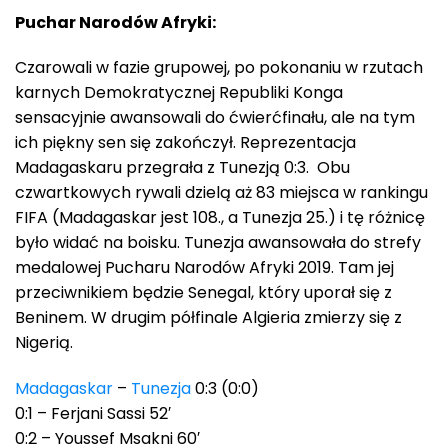
Puchar Narodów Afryki:
Czarowali w fazie grupowej, po pokonaniu w rzutach
karnych Demokratycznej Republiki Konga
sensacyjnie awansowali do ćwierćfinału, ale na tym
ich piękny sen się zakończył. Reprezentacja
Madagaskaru przegrała z Tunezją 0:3. Obu
czwartkowych rywali dzielą aż 83 miejsca w rankingu
FIFA (Madagaskar jest 108., a Tunezja 25.) i tę różnicę
było widać na boisku. Tunezja awansowała do strefy
medalowej Pucharu Narodów Afryki 2019. Tam jej
przeciwnikiem będzie Senegal, który uporał się z
Beninem. W drugim półfinale Algieria zmierzy się z
Nigerią.
Madagaskar
–
Tunezja
0:3 (0:0)
0:1 – Ferjani Sassi 52′
0:2 – Youssef Msakni 60′