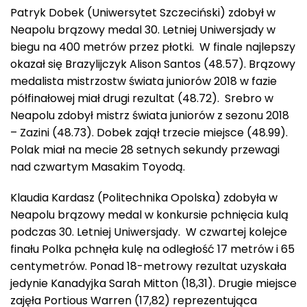
Patryk Dobek (Uniwersytet Szczeciński) zdobył w
Neapolu brązowy medal 30. Letniej Uniwersjady w
biegu na 400 metrów przez płotki. W finale najlepszy
okazał się Brazylijczyk Alison Santos (48.57). Brązowy
medalista mistrzostw świata juniorów 2018 w fazie
półfinałowej miał drugi rezultat (48.72). Srebro w
Neapolu zdobył mistrz świata juniorów z sezonu 2018
– Zazini (48.73). Dobek zajął trzecie miejsce (48.99).
Polak miał na mecie 28 setnych sekundy przewagi
nad czwartym Masakim Toyodą.
Klaudia Kardasz (Politechnika Opolska) zdobyła w
Neapolu brązowy medal w konkursie pchnięcia kulą
podczas 30. Letniej Uniwersjady. W czwartej kolejce
finału Polka pchnęła kulę na odległość 17 metrów i 65
centymetrów. Ponad 18-metrowy rezultat uzyskała
jedynie Kanadyjka Sarah Mitton (18,31). Drugie miejsce
zajęła Portious Warren (17,82) reprezentująca