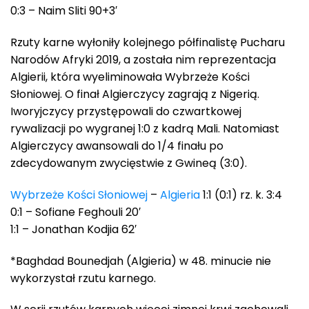
0:3 – Naim Sliti 90+3′
Rzuty karne wyłoniły kolejnego półfinalistę Pucharu
Narodów Afryki 2019, a została nim reprezentacja
Algierii, która wyeliminowała Wybrzeże Kości
Słoniowej. O finał Algierczycy zagrają z Nigerią.
Iworyjczycy przystępowali do czwartkowej
rywalizacji po wygranej 1:0 z kadrą Mali. Natomiast
Algierczycy awansowali do 1/4 finału po
zdecydowanym zwycięstwie z Gwineą (3:0).
Wybrzeże Kości Słoniowej
–
Algieria
1:1 (0:1) rz. k. 3:4
0:1 – Sofiane Feghouli 20′
1:1 – Jonathan Kodjia 62′
*Baghdad Bounedjah (Algieria) w 48. minucie nie
wykorzystał rzutu karnego.