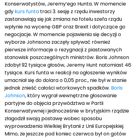
Konserwatystów, Jeremy’ego Hunta. W momencie
gdy
kurs funta
traci 3. sesję z rzędu inwestorzy
zastanawiają się jak zmiana na fotelu szefa rządu
wpłynie na wycenę GBP oraz Brexit i dotyczące go
negocjacje. W momencie pojawienia się decyzji o
wyborze Johnsona zaczęły spływać również
pierwsze informacje o rezygnacji z piastowanych
stanowisk poszczególnych ministrów. Boris Johnson
zdobył 92 tysiące głosów, Jeremy Hunt natomiast 46
tysiące. Kurs funta w reakcji na ogłoszenie wyników
umacniał się do dolara o 0,05 proc., nie był w stanie
jednak znieść całości wtorkowych spadków.
Boris
Johnson
, który wygrał wewnętrzne głosowanie
partyjne do objęcia przywództwa w Partii
Konserwatywnej i jednocześnie w brytyjskim rządzie
złagodził swoją postawę wobec sposobu
wyprowadzenia Wielkiej Brytanii z Unii Europejskiej.
Mimo, że jeszcze pod koniec czerwca był on gotów