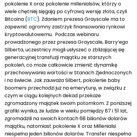
pokolenie X oraz pokolenie millenialsów, którzy o
wiele chętniej sięgają po cyfrową wersję złota, czyli
Bitcoina (
BTC
). Zdaniem prezesa Grayscale ma to
zapewnić ogromny zastrzyk finansowania rynkowi
kryptowalutowemu. Podczas webinaru
prowadzonego przez prezesa Grayscale, Barry’ego
Silberta, uczestnicy mogli usłyszeć o zbliżającej się
generacyjnej transfuzji majątku ze starszych
pokoleń, co może całkowicie zmienić dynamikę
przechowywania wartości w Stanach Zjednoczonych
i na świecie. Jak zauważa Silbert, pokolenie baby
boomers przechodzi już na emeryturę, w związku z
czym w ciągu kolejnych dekad przekaże
zgromadzony majątek swoim potomkom. Z poniższej
grafiki wynika, że ludzie w wieku pomiędzy 87 i 51 lat,
zgromadzili na swoich kontach 68 bilionów dolarów
majątku, natomiast pokolenie X oraz Millenialsi
niespełna jeden bilionów dolarów. Transfer niespełna