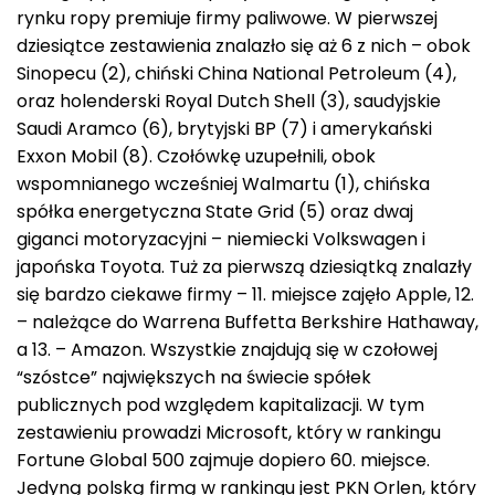
rynku ropy premiuje firmy paliwowe. W pierwszej
dziesiątce zestawienia znalazło się aż 6 z nich – obok
Sinopecu (2), chiński China National Petroleum (4),
oraz holenderski Royal Dutch Shell (3), saudyjskie
Saudi Aramco (6), brytyjski BP (7) i amerykański
Exxon Mobil (8). Czołówkę uzupełnili, obok
wspomnianego wcześniej Walmartu (1), chińska
spółka energetyczna State Grid (5) oraz dwaj
giganci motoryzacyjni – niemiecki Volkswagen i
japońska Toyota. Tuż za pierwszą dziesiątką znalazły
się bardzo ciekawe firmy – 11. miejsce zajęło Apple, 12.
– należące do Warrena Buffetta Berkshire Hathaway,
a 13. – Amazon. Wszystkie znajdują się w czołowej
“szóstce” największych na świecie spółek
publicznych pod względem kapitalizacji. W tym
zestawieniu prowadzi Microsoft, który w rankingu
Fortune Global 500 zajmuje dopiero 60. miejsce.
Jedyną polską firmą w rankingu jest PKN Orlen, który