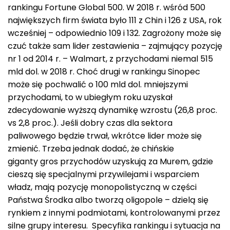
rankingu Fortune Global 500. W 2018 r. wśród 500
największych firm świata było 111 z Chin i 126 z USA, rok
wcześniej – odpowiednio 109 i 132. Zagrożony może się
czuć także sam lider zestawienia – zajmujący pozycję
nr 1 od 2014 r. – Walmart, z przychodami niemal 515
mld dol. w 2018 r. Choć drugi w rankingu Sinopec
może się pochwalić o 100 mld dol. mniejszymi
przychodami, to w ubiegłym roku uzyskał
zdecydowanie wyższą dynamikę wzrostu (26,8 proc.
vs 2,8 proc.). Jeśli dobry czas dla sektora
paliwowego będzie trwał, wkrótce lider może się
zmienić. Trzeba jednak dodać, że chińskie
giganty gros przychodów uzyskują za Murem, gdzie
cieszą się specjalnymi przywilejami i wsparciem
władz, mają pozycję monopolistyczną w części
Państwa Środka albo tworzą oligopole – dzielą się
rynkiem z innymi podmiotami, kontrolowanymi przez
silne grupy interesu. Specyfika rankingu i sytuacja na