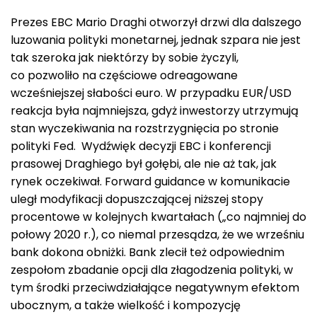
Prezes EBC Mario Draghi otworzył drzwi dla dalszego
luzowania polityki monetarnej, jednak szpara nie jest
tak szeroka jak niektórzy by sobie życzyli,
co pozwoliło na częściowe odreagowane
wcześniejszej słabości euro. W przypadku EUR/USD
reakcja była najmniejsza, gdyż inwestorzy utrzymują
stan wyczekiwania na rozstrzygnięcia po stronie
polityki Fed. Wydźwięk decyzji EBC i konferencji
prasowej Draghiego był gołębi, ale nie aż tak, jak
rynek oczekiwał. Forward guidance w komunikacie
uległ modyfikacji dopuszczającej niższej stopy
procentowe w kolejnych kwartałach („co najmniej do
połowy 2020 r.), co niemal przesądza, że we wrześniu
bank dokona obniżki. Bank zlecił też odpowiednim
zespołom zbadanie opcji dla złagodzenia polityki, w
tym środki przeciwdziałające negatywnym efektom
ubocznym, a także wielkość i kompozycję