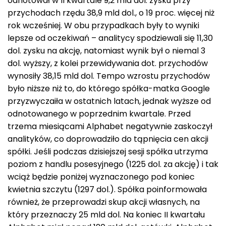
odnotował w II kwartale 9,2 mld dol. zysku przy
przychodach rzędu 38,9 mld dol., o 19 proc. więcej niż
rok wcześniej. W obu przypadkach były to wyniki
lepsze od oczekiwań – analitycy spodziewali się 11,30
dol. zysku na akcję, natomiast wynik był o niemal 3
dol. wyższy, z kolei przewidywania dot. przychodów
wynosiły 38,15 mld dol. Tempo wzrostu przychodów
było niższe niż to, do którego spółka-matka Google
przyzwyczaiła w ostatnich latach, jednak wyższe od
odnotowanego w poprzednim kwartale. Przed
trzema miesiącami Alphabet negatywnie zaskoczył
analityków, co doprowadziło do tąpnięcia cen akcji
spółki. Jeśli podczas dzisiejszej sesji spółka utrzyma
poziom z handlu posesyjnego (1225 dol. za akcję) i tak
wciąż będzie poniżej wyznaczonego pod koniec
kwietnia szczytu (1297 dol.). Spółka poinformowała
również, że przeprowadzi skup akcji własnych, na
który przeznaczy 25 mld dol. Na koniec II kwartału