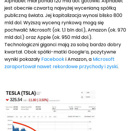
Alphabet miał ponad 120 mld dol. gotówki. Alphabet
jest obecnie czwartą najwyżej wycenianą spółką
publiczną świata. Jej kapitalizacja wynosi blisko 800
mld dol. Wyższą wyceną rynkową mogą się
pochwalić Microsoft (ok. 1,1 bln dol.), Amazon (ok. 970
mld dol.) oraz Apple (ok. 950 mld dol.).
Technologiczni giganci mają za sobą bardzo dobry
kwartał. Obok spółki-matki Google’a, pozytywne
wyniki pokazały
Facebook
i Amazon, a
Microsoft
zaraportował nawet rekordowe przychody i zyski
.