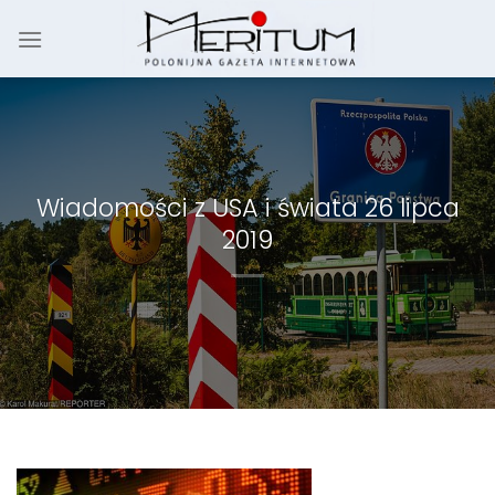
Skip
to
content
Wiadomości z USA i świata 26 lipca
2019