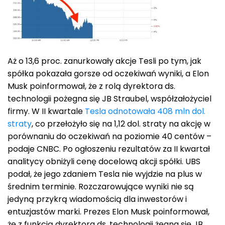
Aż o 13,6 proc. zanurkowały akcje Tesli po tym, jak
spółka pokazała gorsze od oczekiwań wyniki, a Elon
Musk poinformował, że z rolą dyrektora ds.
technologii pożegna się JB Straubel, współzałożyciel
firmy. W II kwartale
Tesla odnotowała 408 mln dol.
straty
, co przełożyło się na 1,12 dol. straty na akcję w
porównaniu do oczekiwań na poziomie 40 centów –
podaje CNBC. Po ogłoszeniu rezultatów za II kwartał
analitycy obniżyli cenę docelową akcji spółki. UBS
podał, że jego zdaniem Tesla nie wyjdzie na plus w
średnim terminie. Rozczarowujące wyniki nie są
jedyną przykrą wiadomością dla inwestorów i
entuzjastów marki. Prezes Elon Musk poinformował,
że z funkcją dyrektora ds. technologii żegna się JB