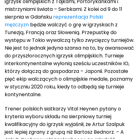
igrzysk olimpijskich z Tajkami, Portorykankami i
mistrzyniami świata – Serbkami. Z kolei od 9 do 11
sierpnia w Gdańsku
reprezentacja Polski
mężczyzn
będzie walczyć o grę w igrzyskach z
Tunezją, Francją oraz Słowenią. Przepustkę do
występu w Tokio wywalczą tylko zwycięzcy turniejów.
Nie jest to jednak jedyna szansa na to, by awansować
do przyszłorocznych igrzysk olimpijskich. Turnieje
interkontynentalne wyłonią sześciu uczestników IO,
którzy dołączą do gospodarza – Japonii. Pozostałe
pięć ekip walczących o olimpijskie medale, poznamy
w styczniu 2020 roku, kiedy to odbędą się turnieje
kontynentalne.
Trener polskich siatkarzy Vital Heynen pytany o
kryteria wyboru składu na sierpniowy turniej
kwalifikacyjny do igrzysk wyjaśnił, że Artur Szalpuk
jest lepiej zgrany z grupą niż Bartosz Bednorz. – A