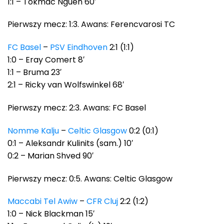
1:1 – Tokmac Nguen 60′
Pierwszy mecz: 1:3. Awans: Ferencvarosi TC
FC Basel
–
PSV Eindhoven
2:1 (1:1)
1:0 – Eray Comert 8′
1:1 – Bruma 23′
2:1 – Ricky van Wolfswinkel 68′
Pierwszy mecz: 2:3. Awans: FC Basel
Nomme Kalju
–
Celtic Glasgow
0:2 (0:1)
0:1 – Aleksandr Kulinits (sam.) 10′
0:2 – Marian Shved 90′
Pierwszy mecz: 0:5. Awans: Celtic Glasgow
Maccabi Tel Awiw
–
CFR Cluj
2:2 (1:2)
1:0 – Nick Blackman 15′