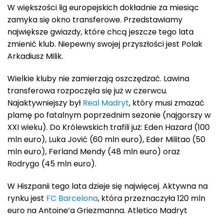
W większości lig europejskich dokładnie za miesiąc
zamyka się okno transferowe. Przedstawiamy
największe gwiazdy, które chcą jeszcze tego lata
zmienić klub. Niepewny swojej przyszłości jest Polak
Arkadiusz Milik.
Wielkie kluby nie zamierzają oszczędzać. Lawina
transferowa rozpoczęła się już w czerwcu.
Najaktywniejszy był
Real Madryt
, który musi zmazać
plamę po fatalnym poprzednim sezonie (najgorszy w
XXI wieku). Do Królewskich trafili już: Eden Hazard (100
mln euro), Luka Jović (60 mln euro), Eder Militao (50
mln euro), Ferland Mendy (48 mln euro) oraz
Rodrygo (45 mln euro).
W Hiszpanii tego lata dzieje się najwięcej. Aktywna na
rynku jest
FC Barcelona
, która przeznaczyła 120 mln
euro na Antoine’a Griezmanna. Atletico Madryt