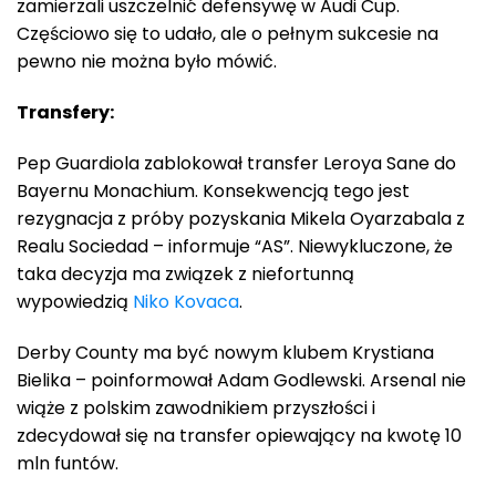
zamierzali uszczelnić defensywę w Audi Cup.
Częściowo się to udało, ale o pełnym sukcesie na
pewno nie można było mówić.
Transfery:
Pep Guardiola zablokował transfer Leroya Sane do
Bayernu Monachium. Konsekwencją tego jest
rezygnacja z próby pozyskania Mikela Oyarzabala z
Realu Sociedad – informuje “AS”. Niewykluczone, że
taka decyzja ma związek z niefortunną
wypowiedzią
Niko Kovaca
.
Derby County ma być nowym klubem Krystiana
Bielika – poinformował Adam Godlewski. Arsenal nie
wiąże z polskim zawodnikiem przyszłości i
zdecydował się na transfer opiewający na kwotę 10
mln funtów.