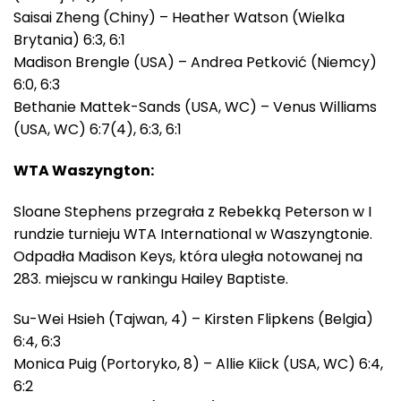
Saisai Zheng (Chiny) – Heather Watson (Wielka
Brytania) 6:3, 6:1
Madison Brengle (USA) – Andrea Petković (Niemcy)
6:0, 6:3
Bethanie Mattek-Sands (USA, WC) – Venus Williams
(USA, WC) 6:7(4), 6:3, 6:1
WTA Waszyngton:
Sloane Stephens przegrała z Rebekką Peterson w I
rundzie turnieju WTA International w Waszyngtonie.
Odpadła Madison Keys, która uległa notowanej na
283. miejscu w rankingu Hailey Baptiste.
Su-Wei Hsieh (Tajwan, 4) – Kirsten Flipkens (Belgia)
6:4, 6:3
Monica Puig (Portoryko, 8) – Allie Kiick (USA, WC) 6:4,
6:2