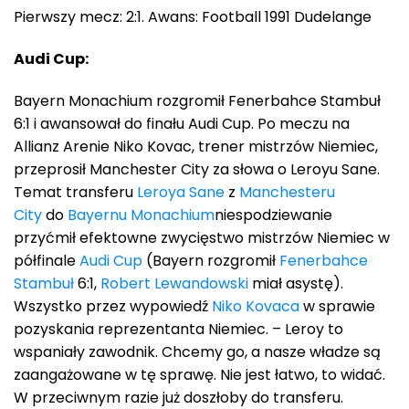
Pierwszy mecz: 2:1. Awans: Football 1991 Dudelange
Audi Cup:
Bayern Monachium rozgromił Fenerbahce Stambuł
6:1 i awansował do finału Audi Cup. Po meczu na
Allianz Arenie Niko Kovac, trener mistrzów Niemiec,
przeprosił Manchester City za słowa o Leroyu Sane.
Temat transferu
Leroya Sane
z
Manchesteru
City
do
Bayernu Monachium
niespodziewanie
przyćmił efektowne zwycięstwo mistrzów Niemiec w
półfinale
Audi Cup
(Bayern rozgromił
Fenerbahce
Stambuł
6:1,
Robert Lewandowski
miał asystę).
Wszystko przez wypowiedź
Niko Kovaca
w sprawie
pozyskania reprezentanta Niemiec. – Leroy to
wspaniały zawodnik. Chcemy go, a nasze władze są
zaangażowane w tę sprawę. Nie jest łatwo, to widać.
W przeciwnym razie już doszłoby do transferu.