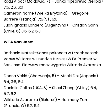
Radu Albot (Mołdawia, 7) – Janko Tipsarević (Serbia)
7:5, 2:6, 6:0
Cameron Norrie (Wielka Brytania) – Gregoire
Barrere (Francja) 7:6(5) , 6:0
Juan Ignacio Londero (Argentyna) – Cristian Garin
(Chile, 6) 3:6, 6:2, 6:3
WTA San Jose:
Bethanie Mattek-Sands pokonała w trzech setach
Venus Williams w I rundzie turnieju WTA Premier w
San Jose. Pierwszy mecz wygrała Wiktoria Azarenka.
Donna Vekić (Chorwacja, 5) – Misaki Doi (Japonia)
6:4, 3:6, 6:4
Danielle Collins (USA, 8) – Shuai Zhang (Chiny) 6:4,
5:7, 6:2
Wiktoria Azarenka (Białoruś) – Harmony Tan
(Francja, Q) 6:2, 6:4