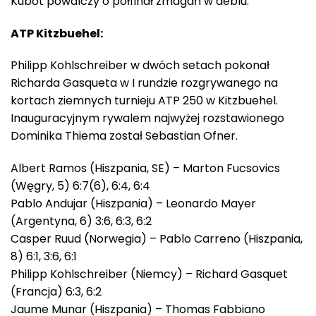
Kubot powalczy o półfinał zmagań w deblu.
ATP Kitzbuehel:
Philipp Kohlschreiber w dwóch setach pokonał
Richarda Gasqueta w I rundzie rozgrywanego na
kortach ziemnych turnieju ATP 250 w Kitzbuehel.
Inauguracyjnym rywalem najwyżej rozstawionego
Dominika Thiema został Sebastian Ofner.
Albert Ramos (Hiszpania, SE) – Marton Fucsovics
(Węgry, 5) 6:7(6), 6:4, 6:4
Pablo Andujar (Hiszpania) – Leonardo Mayer
(Argentyna, 6) 3:6, 6:3, 6:2
Casper Ruud (Norwegia) – Pablo Carreno (Hiszpania,
8) 6:1, 3:6, 6:1
Philipp Kohlschreiber (Niemcy) – Richard Gasquet
(Francja) 6:3, 6:2
Jaume Munar (Hiszpania) – Thomas Fabbiano