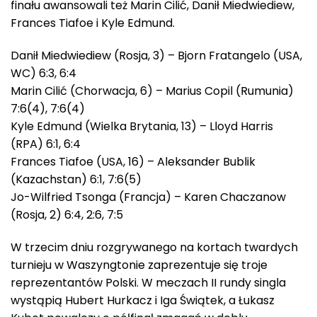
finału awansowali też Marin Cilić, Danił Miedwiediew,
Frances Tiafoe i Kyle Edmund.
Danił Miedwiediew (Rosja, 3) – Bjorn Fratangelo (USA,
WC) 6:3, 6:4
Marin Cilić (Chorwacja, 6) – Marius Copil (Rumunia)
7:6(4), 7:6(4)
Kyle Edmund (Wielka Brytania, 13) – Lloyd Harris
(RPA) 6:1, 6:4
Frances Tiafoe (USA, 16) – Aleksander Bublik
(Kazachstan) 6:1, 7:6(5)
Jo-Wilfried Tsonga (Francja) – Karen Chaczanow
(Rosja, 2) 6:4, 2:6, 7:5
W trzecim dniu rozgrywanego na kortach twardych
turnieju w Waszyngtonie zaprezentuje się troje
reprezentantów Polski. W meczach II rundy singla
wystąpią Hubert Hurkacz i Iga Świątek, a Łukasz