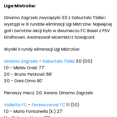
Liga Mistrzów:
Dinamo Zagrzeb zwyciężyło 3:0 z Saburtalo Tbilisi i
wystąpi w III rundzie eliminacji Ligi Mistrzów. Najwięcej
goli i zwrotów akcji było w dwumeczu FC Basel z PSV
Eindhoven. Awansował wicemistrz Szwajcarii.
Wyniki II rundy eliminacji Ligi Mistrzów:
Dinamo Zagrzeb
–
Saburtalo Tbilisi
3:0 (0:0)
1:0 – Mislav Orsić 77′
2:0 – Bruno Petković 88′
3:0 – Dani Olmo 90′
Pierwszy mecz: 2:0. Awans: Dinamo Zagrzeb
Valletta FC
–
Ferencvarosi TC
1:1 (1:0)
1:0 – Mario Fontanella (k.) 27′