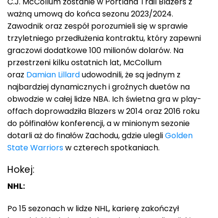
C.J. McCollum zostanie w Portland Trail Blazers z
ważną umową do końca sezonu 2023/2024.
Zawodnik oraz zespół porozumieli się w sprawie
trzyletniego przedłużenia kontraktu, który zapewni
graczowi dodatkowe 100 milionów dolarów. Na
przestrzeni kilku ostatnich lat, McCollum
oraz
Damian Lillard
udowodnili, że są jednym z
najbardziej dynamicznych i groźnych duetów na
obwodzie w całej lidze NBA. Ich świetna gra w play-
offach doprowadziła Blazers w 2014 oraz 2016 roku
do półfinałów konferencji, a w minionym sezonie
dotarli aż do finałów Zachodu, gdzie ulegli
Golden
State Warriors
w czterech spotkaniach.
Hokej:
NHL:
Po 15 sezonach w lidze NHL, karierę zakończył