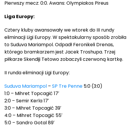
Pierwszy mecz: 0:0. Awans: Olympiakos Pireus
Liga Europy:
Cztery kluby awansowały we wtorek do III rundy
eliminacji Ligi Europy. W spektakularny sposób zrobiła
to Suduva Mariampol. Odpadł Feronikeli Drenas,
którego bramkarzem jest Jacek Troshupa. Trzej
piłkarze Skendiji Tetowo zobaczyli czerwoną kartkę.
II runda eliminacji Ligi Europy:
Suduva Mariampol
–
SP Tre Penne
5:0 (3:0)
1:0 – Mihret Topcagić 17′
2:0 – Semir Kerla 17′
3:0 – Mihret Topcagić 39′
4:0 – Mihret Topcagić 55′
5:0 – Sandro Gotal 89′