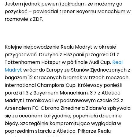
Jestem jednak pewien i zakładam, że możemy go
pozyskać – powiedział trener Bayernu Monachium w
rozmowie z ZDF.
Kolejne niepowodzenie Realu Madryt w okresie
przygotowań. Drużyna z Hiszpanii przegrała 0:1 z
Tottenhamem Hotspur w półfinale Audi Cup.
Real
Madryt
wrócił do Europy ze Stanów Zjednoczonych z
bagażem 12 straconych bramek w trzech meczach
International Champions Cup. Królewscy ponieśli
porażki 1:3 z Bayernem Monachium, 3:7 z Atletico
Madryt i zremisowali w podstawowym czasie 2:2 z
Arsenalem FC. Obrona Zinedine’a Zidane’a spisywała
się za oceanem karygodnie, popełniała dziecinne
błędy. Szczególnie kompromitująco wyglądała w
poprzednim starciu z Atletico. Piłkarze Realu