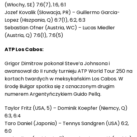
(Włochy, SE) 7:6(7), 1:6, 6:1
Jozef Kovalik (Słowacja, PR) – Guillermo Garcia-
Lopez (Hiszpania, Q) 6:7(1), 6:2, 6:3
Sebastian Ofner (Austria, WC) – Lucas Miedler
(Austria, Q) 7:6(1), 7:6(5)
ATP Los Cabos:
Grigor Dimitrow pokonał Steve’a Johnsona i
awansował do II rundy turnieju ATP World Tour 250 na
kortach twardych w meksykańskim Los Cabos. W
środę Bułgar spotka się z oznaczonym drugim
numerem Argentyńczykiem Guido Pellą.
Taylor Fritz (USA, 5) – Dominik Koepfer (Niemcy, Q)
6:3, 6:4
Taro Daniel (Japonia) – Tennys Sandgren (USA) 6:2,
6:0