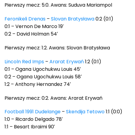
Pierwszy mecz: 5:0. Awans: Suduva Mariampol
Feronikeli Drenas
–
Slovan Bratysława
0:2 (0:1)
0:1 – Vernon De Marco 19′
0:2 – David Holman 54′
Pierwszy mecz: 1:2. Awans: Slovan Bratysława
Lincoln Red Imps
–
Ararat Erywań
1:2 (0:1)
0:1 – Ogana Ugochukwu Louis 45′
0:2 – Ogana Ugochukwu Louis 58′
1:2 – Anthony Hernandez 74′
Pierwszy mecz: 0:2. Awans: Ararat Erywań
Football 1991 Dudelange
–
Skendija Tetowo
1:1 (0:0)
1:0 – Ricardo Delgado 78′
1:1 – Besart Ibraimi 90′