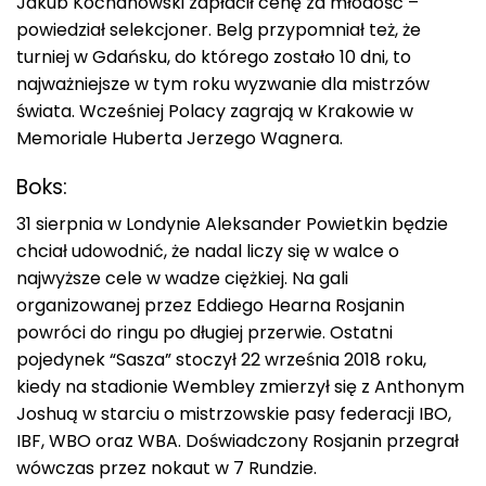
Jakub Kochanowski zapłacił cenę za młodość –
powiedział selekcjoner. Belg przypomniał też, że
turniej w Gdańsku, do którego zostało 10 dni, to
najważniejsze w tym roku wyzwanie dla mistrzów
świata. Wcześniej Polacy zagrają w Krakowie w
Memoriale Huberta Jerzego Wagnera.
Boks:
31 sierpnia w Londynie Aleksander Powietkin będzie
chciał udowodnić, że nadal liczy się w walce o
najwyższe cele w wadze ciężkiej. Na gali
organizowanej przez Eddiego Hearna Rosjanin
powróci do ringu po długiej przerwie. Ostatni
pojedynek “Sasza” stoczył 22 września 2018 roku,
kiedy na stadionie Wembley zmierzył się z Anthonym
Joshuą w starciu o mistrzowskie pasy federacji IBO,
IBF, WBO oraz WBA. Doświadczony Rosjanin przegrał
wówczas przez nokaut w 7 Rundzie.