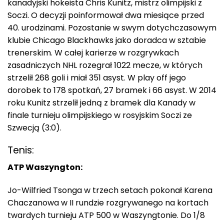
kanadyjski hokeista Chris Kunitz, mistrz olimpijski z
Soczi. O decyzji poinformował dwa miesiące przed
40. urodzinami. Pozostanie w swym dotychczasowym
klubie Chicago Blackhawks jako doradca w sztabie
trenerskim. W całej karierze w rozgrywkach
zasadniczych NHL rozegrał 1022 mecze, w których
strzelił 268 goli i miał 351 asyst. W play off jego
dorobek to 178 spotkań, 27 bramek i 66 asyst. W 2014
roku Kunitz strzelił jedną z bramek dla Kanady w
finale turnieju olimpijskiego w rosyjskim Soczi ze
Szwecją (3:0).
Tenis:
ATP Waszyngton:
Jo-Wilfried Tsonga w trzech setach pokonał Karena
Chaczanowa w II rundzie rozgrywanego na kortach
twardych turnieju ATP 500 w Waszyngtonie. Do 1/8