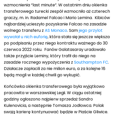
wzmocnienia “last minute”. W ostatnim dniu okienka
transferowego turecki zespół wzmocniło aż czterech
graczy, m. in. Radamel Falcao i Mario Lemina. Kibiców
najbardziej ucieszyło pozyskanie Falcao na zasadzie
wolnego transferu z
AS Monaco
. Sam
jego przylot
wywołał u nich euforię
, która stała się jeszcze większa
po podpisaniu przez niego kontraktu ważnego do 30
czerwca 2022 roku. Fanów Galatasaray uradowało
także przyjście Leminy, który trafił do niego na
zasadzie rocznego wypożyczenia z
Southampton FC
.
Działacze zapłacili za nie milion euro, a za kolejne 16
będą mogli w każdej chwili go wykupić.
Końcówka okienka transferowego była wyjątkowo
pracowita w warszawskiej Legii. W ciągu ostatniej
godziny ogłoszono najpierw sprzedaż Sandro
Kulenovicia, a następnie Tomasza Jodłowca. Polak
swoją karierę kontynuować będzie w Piaście Gliwice.