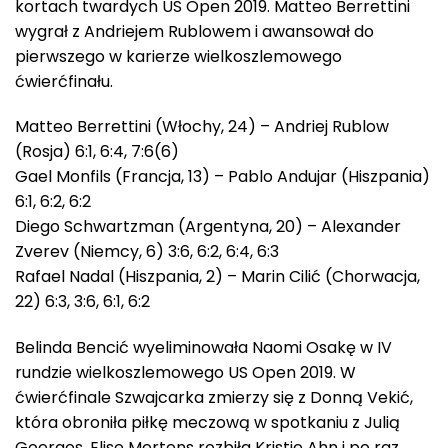
kortach twardych US Open 2019. Matteo Berrettini
wygrał z Andriejem Rublowem i awansował do
pierwszego w karierze wielkoszlemowego
ćwierćfinału.
Matteo Berrettini (Włochy, 24) – Andriej Rublow
(Rosja) 6:1, 6:4, 7:6(6)
Gael Monfils (Francja, 13) – Pablo Andujar (Hiszpania)
6:1, 6:2, 6:2
Diego Schwartzman (Argentyna, 20) – Alexander
Zverev (Niemcy, 6) 3:6, 6:2, 6:4, 6:3
Rafael Nadal (Hiszpania, 2) – Marin Cilić (Chorwacja,
22) 6:3, 3:6, 6:1, 6:2
Belinda Bencić wyeliminowała Naomi Osakę w IV
rundzie wielkoszlemowego US Open 2019. W
ćwierćfinale Szwajcarka zmierzy się z Donną Vekić,
która obroniła piłkę meczową w spotkaniu z Julią
Goerges. Elise Mertens rozbiła Kristie Ahn i po raz