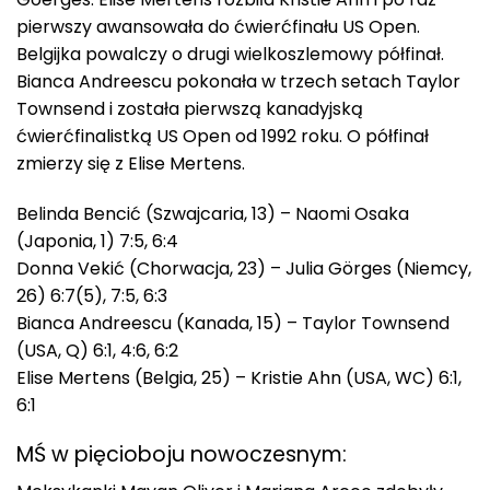
pierwszy awansowała do ćwierćfinału US Open.
Belgijka powalczy o drugi wielkoszlemowy półfinał.
Bianca Andreescu pokonała w trzech setach Taylor
Townsend i została pierwszą kanadyjską
ćwierćfinalistką US Open od 1992 roku. O półfinał
zmierzy się z Elise Mertens.
Belinda Bencić (Szwajcaria, 13) – Naomi Osaka
(Japonia, 1) 7:5, 6:4
Donna Vekić (Chorwacja, 23) – Julia Görges (Niemcy,
26) 6:7(5), 7:5, 6:3
Bianca Andreescu (Kanada, 15) – Taylor Townsend
(USA, Q) 6:1, 4:6, 6:2
Elise Mertens (Belgia, 25) – Kristie Ahn (USA, WC) 6:1,
6:1
MŚ w pięcioboju nowoczesnym: