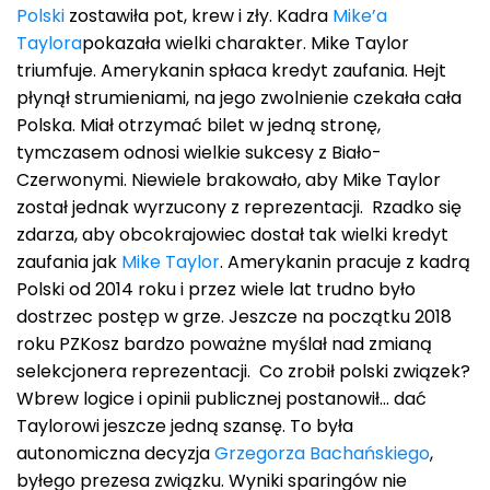
Polski
zostawiła pot, krew i zły. Kadra
Mike’a
Taylora
pokazała wielki charakter. Mike Taylor
triumfuje. Amerykanin spłaca kredyt zaufania. Hejt
płynął strumieniami, na jego zwolnienie czekała cała
Polska. Miał otrzymać bilet w jedną stronę,
tymczasem odnosi wielkie sukcesy z Biało-
Czerwonymi. Niewiele brakowało, aby Mike Taylor
został jednak wyrzucony z reprezentacji. Rzadko się
zdarza, aby obcokrajowiec dostał tak wielki kredyt
zaufania jak
Mike Taylor
. Amerykanin pracuje z kadrą
Polski od 2014 roku i przez wiele lat trudno było
dostrzec postęp w grze. Jeszcze na początku 2018
roku PZKosz bardzo poważne myślał nad zmianą
selekcjonera reprezentacji. Co zrobił polski związek?
Wbrew logice i opinii publicznej postanowił… dać
Taylorowi jeszcze jedną szansę. To była
autonomiczna decyzja
Grzegorza Bachańskiego
,
byłego prezesa związku. Wyniki sparingów nie