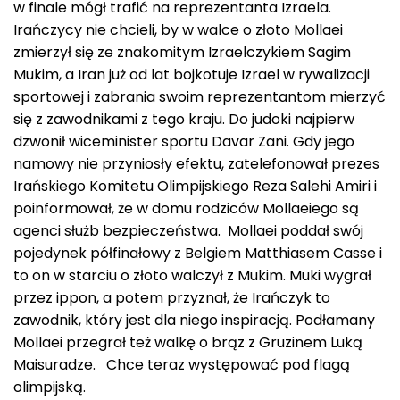
w finale mógł trafić na reprezentanta Izraela.
Irańczycy nie chcieli, by w walce o złoto Mollaei
zmierzył się ze znakomitym Izraelczykiem Sagim
Mukim, a Iran już od lat bojkotuje Izrael w rywalizacji
sportowej i zabrania swoim reprezentantom mierzyć
się z zawodnikami z tego kraju. Do judoki najpierw
dzwonił wiceminister sportu Davar Zani. Gdy jego
namowy nie przyniosły efektu, zatelefonował prezes
Irańskiego Komitetu Olimpijskiego Reza Salehi Amiri i
poinformował, że w domu rodziców Mollaeiego są
agenci służb bezpieczeństwa. Mollaei poddał swój
pojedynek półfinałowy z Belgiem Matthiasem Casse i
to on w starciu o złoto walczył z Mukim. Muki wygrał
przez ippon, a potem przyznał, że Irańczyk to
zawodnik, który jest dla niego inspiracją. Podłamany
Mollaei przegrał też walkę o brąz z Gruzinem Luką
Maisuradze. Chce teraz występować pod flagą
olimpijską.