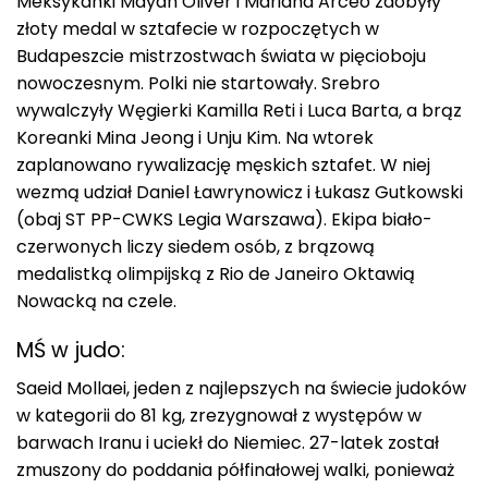
Meksykanki Mayan Oliver i Mariana Arceo zdobyły
złoty medal w sztafecie w rozpoczętych w
Budapeszcie mistrzostwach świata w pięcioboju
nowoczesnym. Polki nie startowały. Srebro
wywalczyły Węgierki Kamilla Reti i Luca Barta, a brąz
Koreanki Mina Jeong i Unju Kim. Na wtorek
zaplanowano rywalizację męskich sztafet. W niej
wezmą udział Daniel Ławrynowicz i Łukasz Gutkowski
(obaj ST PP-CWKS Legia Warszawa). Ekipa biało-
czerwonych liczy siedem osób, z brązową
medalistką olimpijską z Rio de Janeiro Oktawią
Nowacką na czele.
MŚ w judo:
Saeid Mollaei, jeden z najlepszych na świecie judoków
w kategorii do 81 kg, zrezygnował z występów w
barwach Iranu i uciekł do Niemiec. 27-latek został
zmuszony do poddania półfinałowej walki, ponieważ