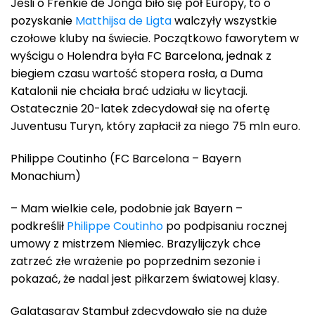
Jeśli o Frenkie de Jonga biło się pół Europy, to o
pozyskanie
Matthijsa de Ligta
walczyły wszystkie
czołowe kluby na świecie. Początkowo faworytem w
wyścigu o Holendra była FC Barcelona, jednak z
biegiem czasu wartość stopera rosła, a Duma
Katalonii nie chciała brać udziału w licytacji.
Ostatecznie 20-latek zdecydował się na ofertę
Juventusu Turyn, który zapłacił za niego 75 mln euro.
Philippe Coutinho (FC Barcelona – Bayern
Monachium)
– Mam wielkie cele, podobnie jak Bayern –
podkreślił
Philippe Coutinho
po podpisaniu rocznej
umowy z mistrzem Niemiec. Brazylijczyk chce
zatrzeć złe wrażenie po poprzednim sezonie i
pokazać, że nadal jest piłkarzem światowej klasy.
Galatasaray Stambuł zdecydowało się na duże