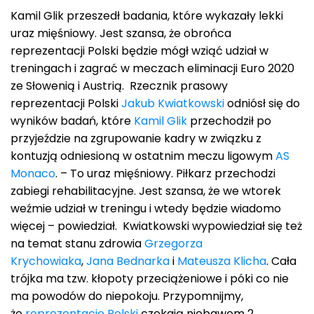
Kamil Glik przeszedł badania, które wykazały lekki
uraz mięśniowy. Jest szansa, że obrońca
reprezentacji Polski będzie mógł wziąć udział w
treningach i zagrać w meczach eliminacji Euro 2020
ze Słowenią i Austrią. Rzecznik prasowy
reprezentacji Polski
Jakub Kwiatkowski
odniósł się do
wyników badań, które
Kamil Glik
przechodził po
przyjeździe na zgrupowanie kadry w związku z
kontuzją odniesioną w ostatnim meczu ligowym
AS
Monaco
. – To uraz mięśniowy. Piłkarz przechodzi
zabiegi rehabilitacyjne. Jest szansa, że we wtorek
weźmie udział w treningu i wtedy będzie wiadomo
więcej – powiedział. Kwiatkowski wypowiedział się też
na temat stanu zdrowia
Grzegorza
Krychowiaka
,
Jana Bednarka
i
Mateusza Klicha
. Cała
trójka ma tzw. kłopoty przeciążeniowe i póki co nie
ma powodów do niepokoju. Przypomnijmy,
że
reprezentację Polski
czekają niebawem 2