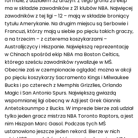
formule, z udziałem 32 drużyn. Z tego grona 25 ekip
ma w składzie zawodników z 21 klubów NBA. Najwięcej
zawodników z tej ligi – 12 – mają w składzie broniący
tytułu Amerykanie. Na drugim miejscu są Serbowie i
Francuzi, którzy mają u siebie po pięciu takich graczy,
a na trzecim – z czterema koszykarzami –
Australijczycy i Hiszpanie. Największą reprezentację
w Chinach spośród ekip NBA ma Boston Celtics,
którego sześciu zawodników rywalizuje w MŚ.
Obecnie zaś w czempionacie oglądać można w akcji
po pięciu koszykarzy Sacramento Kings i Milwaukee
Bucks i po czterech z Memphis Grizzlies, Orlando
Magic i San Antonio Spurs. Największą gwiazdą
wspomnianej ligi obecną w Azji jest Grek Giannis
Antetokounmpo z Bucks. W imprezie bierze zaś udział
tylko jeden gracz mistrza NBA Toronto Raptors, a jest
nim Hiszpan Marc Gasol. Podczas tych MŚ
ustanowiono jeszcze jeden rekord. Bierze w nich