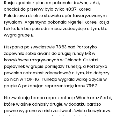
Rosja zgodnie z planem pokonała drużynę z Azji,
chociaż do przerwy było tylko 40:37. Korea
Południowa dzielnie stawiała opór faworyzowanym
rywalom. Argentyna pokonała Nigerię i Koreę, Rosja
także. Ich bezpośredni mecz zadecyduje o tym, kto
wygra grupę B.
Hiszpania po zwycięstwie 73:63 nad Portoryko
zapewniła sobie awans do drugiej rundy MŚ w
koszykówce rozgrywanych w Chinach. Ostatni
pojedynek w grupie pomiędzy Tunezją, a Portoryko
powinien natomiast zdecydować o tym, kto dołączy
do nich w TOP-16. Tunezja wygrała walkę o życie w
grupie C pokonując reprezentację Iranu 79:67.
Nie zwalniają tempa reprezentacje Włoch oraz Serbii,
które właśnie odniosły drugie, w dodatku bardzo
pewne wygrane w mistrzostwach świata koszykarzy.