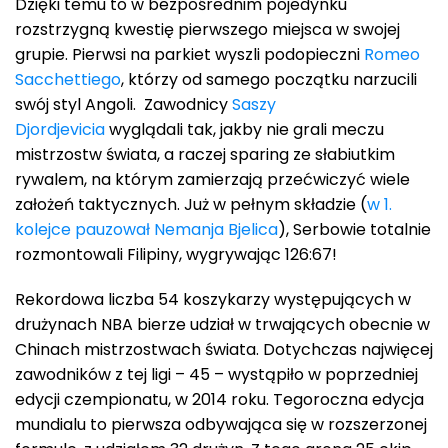
Dzięki temu to w bezpośrednim pojedynku
rozstrzygną kwestię pierwszego miejsca w swojej
grupie. Pierwsi na parkiet wyszli podopieczni
Romeo
Sacchettiego
, którzy od samego początku narzucili
swój styl Angoli. Zawodnicy
Saszy
Djordjevicia
wyglądali tak, jakby nie grali meczu
mistrzostw świata, a raczej sparing ze słabiutkim
rywalem, na którym zamierzają przećwiczyć wiele
założeń taktycznych. Już w pełnym składzie (
w 1.
kolejce pauzował Nemanja Bjelica
), Serbowie totalnie
rozmontowali Filipiny, wygrywając 126:67!
Rekordowa liczba 54 koszykarzy występujących w
drużynach NBA bierze udział w trwających obecnie w
Chinach mistrzostwach świata. Dotychczas najwięcej
zawodników z tej ligi – 45 – wystąpiło w poprzedniej
edycji czempionatu, w 2014 roku. Tegoroczna edycja
mundialu to pierwsza odbywająca się w rozszerzonej