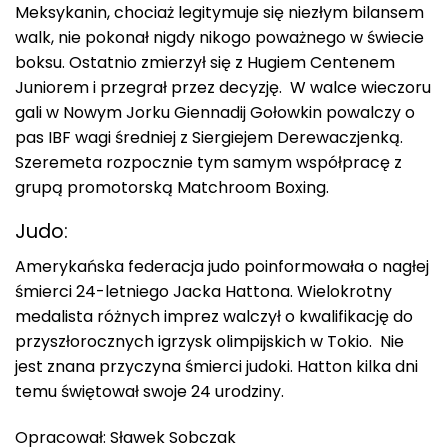
Meksykanin, chociaż legitymuje się niezłym bilansem
walk, nie pokonał nigdy nikogo poważnego w świecie
boksu. Ostatnio zmierzył się z Hugiem Centenem
Juniorem i przegrał przez decyzję. W walce wieczoru
gali w Nowym Jorku Giennadij Gołowkin powalczy o
pas IBF wagi średniej z Siergiejem Derewaczjenką.
Szeremeta rozpocznie tym samym współpracę z
grupą promotorską Matchroom Boxing.
Judo:
Amerykańska federacja judo poinformowała o nagłej
śmierci 24-letniego Jacka Hattona. Wielokrotny
medalista różnych imprez walczył o kwalifikację do
przyszłorocznych igrzysk olimpijskich w Tokio. Nie
jest znana przyczyna śmierci judoki. Hatton kilka dni
temu świętował swoje 24 urodziny.
Opracował: Sławek Sobczak