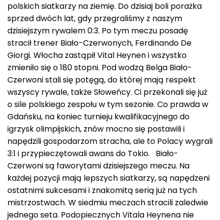
polskich siatkarzy na ziemię. Do dzisiaj boli porażka
sprzed dwóch lat, gdy przegraliśmy z naszym
dzisiejszym rywalem 0:3. Po tym meczu posadę
stracił trener Biało-Czerwonych, Ferdinando De
Giorgi. Włocha zastąpił Vital Heynen i wszystko
zmieniło się o 180 stopni. Pod wodzą Belga Biało-
Czerwoni stali się potęgą, do której mają respekt
wszyscy rywale, także Słoweńcy. Ci przekonali się już
o sile polskiego zespołu w tym sezonie. Co prawda w
Gdańsku, na koniec turnieju kwalifikacyjnego do
igrzysk olimpijskich, znów mocno się postawili i
napędzili gospodarzom stracha, ale to Polacy wygrali
3:1 i przypieczętowali awans do Tokio. Biało-
Czerwoni są faworytami dzisiejszego meczu. Na
każdej pozycji mają lepszych siatkarzy, są napędzeni
ostatnimi sukcesami i znakomitą serią już na tych
mistrzostwach. W siedmiu meczach stracili zaledwie
jednego seta. Podopiecznych Vitala Heynena nie