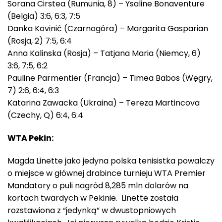
Sorana Cirstea (Rumunia, 8) – Ysaline Bonaventure
(Belgia) 3:6, 6:3, 7:5
Danka Kovinić (Czarnogóra) – Margarita Gasparian
(Rosja, 2) 7:5, 6:4
Anna Kalinska (Rosja) – Tatjana Maria (Niemcy, 6)
3:6, 7:5, 6:2
Pauline Parmentier (Francja) – Timea Babos (Węgry,
7) 2:6, 6:4, 6:3
Katarina Zawacka (Ukraina) – Tereza Martincova
(Czechy, Q) 6:4, 6:4
WTA Pekin:
Magda Linette jako jedyna polska tenisistka powalczy
o miejsce w głównej drabince turnieju WTA Premier
Mandatory o puli nagród 8,285 mln dolarów na
kortach twardych w Pekinie. Linette została
rozstawiona z “jedynką” w dwustopniowych