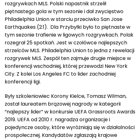
rozgrywkach MLS. Polski napastnik strzelił
piętnastego gola w tym sezonie i dał zwycięstwo
Philadelphia Union w starciu przeciwko San Jose
Earthquakes (2:1). Dla Przybyłki było to piętnaste w
tym sezonie trafienie w ligowych rozgrywkach. Polak
rozegrał 25 spotkań. Jest w czołówce najlepszych
strzelców MLS. Philadelphia Union to jedna z rewelacji
rozgrywek MLS. Zespół ten zajmuje drugie miejsce w
konferencji wschodniej, której przewodzi New York
City. Z kolei Los Angeles FC to lider zachodniej
konferencji ligi.
Były szkoleniowiec Korony Kielce, Tomasz Wilman,
został laureatem brązowej nagrody w kategorii
“najlepszy lider” w konkursie UEFA Grassroots Awards
2019. UEFA od 2010 r. nagradza organizacje i
pojedyncze osoby, które wyróżniają się w działalności
prospołecznej. Kandydatów zgłaszają krajowe