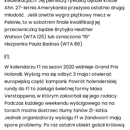
kwalifikacjach. Jej pierwszą rywalką będzie Kristie
Ahn. 27-letnia Amerykanka przeżywa ostatnio drugą
młodość. Jeśli Linette wygra piątkowy mecz w
Pekinie, to w sobotnim finale kwalifikacji jej
przeciwniczką będzie Brytyjka Heather
Watson (WTA 125) lub oznaczona “16”
Hiszpanka Paula Badosa (WTA 86).
F1:
W kalendarzu F1 na sezon 2020 widnieje Grand Prix
Holandii. Wyścig ma się odbyć 3 maja i otwierać
europejską część kampanii. Powrót holenderskiej
rundy do F1 to zasługa świetnej formy Maxa
Verstappena, w którym zakochali się jego rodacy.
Podczas każdego weekendu wyścigowego na na
torach można dostrzec tłumy fanów 21-latka.
Jednak organizatorzy wyścigu F1 w Zandvoort mają
spore problemy. Po raz ostatni obiekt gościł królową