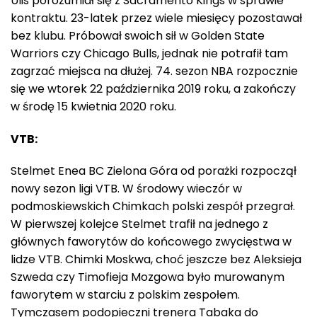
Ulis porozumiał się z Sacramento Kings w sprawie
kontraktu. 23-latek przez wiele miesięcy pozostawał
bez klubu. Próbował swoich sił w Golden State
Warriors czy Chicago Bulls, jednak nie potrafił tam
zagrzać miejsca na dłużej. 74. sezon NBA rozpocznie
się we wtorek 22 października 2019 roku, a zakończy
w środę 15 kwietnia 2020 roku.
VTB:
Stelmet Enea BC Zielona Góra od porażki rozpoczął
nowy sezon ligi VTB. W środowy wieczór w
podmoskiewskich Chimkach polski zespół przegrał.
W pierwszej kolejce Stelmet trafił na jednego z
głównych faworytów do końcowego zwycięstwa w
lidze VTB. Chimki Moskwa, choć jeszcze bez Aleksieja
Szweda czy Timofieja Mozgowa było murowanym
faworytem w starciu z polskim zespołem.
Tymczasem podopieczni trenera Tabaka do