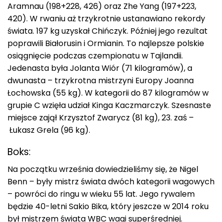
Aramnau (198+228, 426) oraz Zhe Yang (197+223,
420). W rwaniu aż trzykrotnie ustanawiano rekordy
świata. 197 kg uzyskał Chińczyk. Później jego rezultat
poprawili Białorusin i Ormianin. To najlepsze polskie
osiągnięcie podczas czempionatu w Tajlandii.
Jedenasta była Jolanta Wiór (71 kilogramów), a
dwunasta – trzykrotna mistrzyni Europy Joanna
Łochowska (55 kg). W kategorii do 87 kilogramów w
grupie C wzięła udział Kinga Kaczmarczyk. Szesnaste
miejsce zajął Krzysztof Zwarycz (81 kg), 23. zaś –
Łukasz Grela (96 kg).
Boks:
Na początku września dowiedzieliśmy się, że Nigel
Benn – były mistrz świata dwóch kategorii wagowych
– powróci do ringu w wieku 55 lat. Jego rywalem
będzie 40-letni Sakio Bika, który jeszcze w 2014 roku
był mistrzem świata WBC wagi superśredniej.