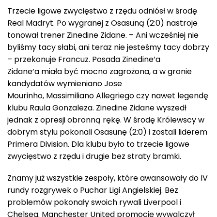
Trzecie ligowe zwycięstwo z rzędu odniósł w środę
Real Madryt. Po wygranej z Osasuną (2:0) nastroje
tonował trener Zinedine Zidane. – Ani wcześniej nie
byliśmy tacy słabi, ani teraz nie jesteśmy tacy dobrzy
– przekonuje Francuz. Posada Zinedine’a
Zidane’a miała być mocno zagrożona, a w gronie
kandydatów wymieniano Jose
Mourinho, Massimiliano Allegriego czy nawet legendę
klubu Raula Gonzaleza. Zinedine Zidane wyszedł
jednak z opresji obronną rękę. W środę Królewscy w
dobrym stylu pokonali Osasunę (2:0) i zostali liderem
Primera Division. Dla klubu było to trzecie ligowe
zwycięstwo z rzędu i drugie bez straty bramki.
Znamy już wszystkie zespoły, które awansowały do IV
rundy rozgrywek o Puchar Ligi Angielskiej. Bez
problemów pokonały swoich rywali Liverpool i
Chelsea. Manchester United promocję wywalczył