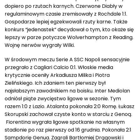
dopiero po rzutach karnych. Czerwone Diabły w
regulaminowym czasie zremisowały z Rochdale 1:1.
Gospodarze lepiej egzekwowali rzuty karne. Także
konkurs “jedenastek” decydował o tym, kto okaże się
lepszy w parze potyczce Wolverhampton z Reading.
Wojnę nerwów wygrały Wilki.
W środowym meczu Serie A SSC Napoli sensacyjnie
przegrało z Cagliari Calcio 0:1. Włoskie media
krytycznie oceniły Arkadiusza Milika i Piotra
Zielińskiego. Ich zdaniem ten pierwszy był
najsłabszym zawodnikiem na boisku. Inter Mediolan
odniósł piąte zwycięstwo ligowe w sezonie. Tym
razem 1:0 z Lazio. Atalanta pokonała 2:0 Romę. Łukasz
Skorupski zachował czyste konto w starciu z Genoą.
Fiorentina wygrała ligowe spotkanie na własnym
stadionie po raz pierwszy od 16 grudnia. Pokonała 2:1
Sampdorię Genua. Zagrali Bartłomiej Drągowski i