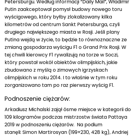
Petersburgu. Według informacji “Daily Mail”, Władimir
Putin zaakceptował pomysł budowy nowego toru
wyścigowego, który byłby zlokalizowany kilka
kilometrów od centrum Sankt Petersburga, czyli
drugiego największego miasta w Rosji. Jeśli plany
Putina wejdą w życie, to będzie to równoznaczne ze
zmianą gospodarza wyścigu F1 o Grand Prix Rosji. W
tej chwili kierowcy F1 rywalizują na torze w Soczi,
który powstał wokół obiektów olimpijskich, jakie
zbudowano z myślą o zimowych igrzyskach
olimpijskich w roku 2014. I to właśnie w tym roku
zorganizowano tam po raz pierwszy wyścig F1.
Podnoszenie ciężarów:
Arkadiusz Michalski zajął ósme miejsce w kategorii do
109 kilogramów podczas mistrzostw świata Pattaya
2019 w podnoszeniu ciężarów. Na podium
stanęli: Simon Martirosyan (199+230, 428 kg), Andriej