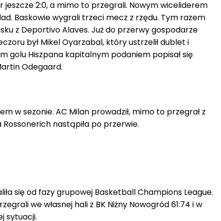
bar jeszcze 2:0, a mimo to przegrali. Nowym wiceliderem
dad. Baskowie wygrali trzeci mecz z rzędu. Tym razem
isku z Deportivo Alaves. Już do przerwy gospodarze
czoru był Mikel Oyarzabal, który ustrzelił dublet i
zym golu Hiszpana kapitalnym podaniem popisał się
Martin Odegaard.
lem w sezonie. AC Milan prowadził, mimo to przegrał z
fa Rossonerich nastąpiła po przerwie.
ła się od fazy grupowej Basketball Champions League.
egrali we własnej hali z BK Niżny Nowogród 61:74 i w
 sytuacji.