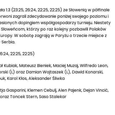
 1:3 (23:25, 26:24, 22:25, 22:25) ze Słowenią w półfinale
erwoni zagrali zdecydowanie poniżej swojego poziomu i
esionych dopingiem współgospodarzy turnieju. Niestety
Słoweńcom, którzy po raz kolejny pozbawili Polaków
uropy. W sobotę zagrają w Paryżu o trzecie miejsce z
 Serbia.
6:24, 22:25, 22:25)
ł Kubiak, Mateusz Bieniek, Maciej Muzaj, Wilfredo Leon,
rski (L) oraz Damian Wojtaszek (L), Dawid Konarski,
k, Karol Kłos, Aleksander Śliwka
ja Gasparini, Klemen Cebulj, Alen Pajenk, Dejan Vincić,
) oraz Toncek Stern, Saso Stalekar