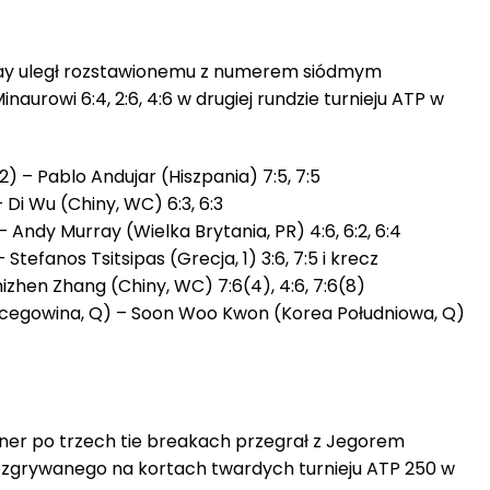
rray uległ rozstawionemu z numerem siódmym
naurowi 6:4, 2:6, 4:6 w drugiej rundzie turnieju ATP w
2) – Pablo Andujar (Hiszpania) 7:5, 7:5
 Di Wu (Chiny, WC) 6:3, 6:3
– Andy Murray (Wielka Brytania, PR) 4:6, 6:2, 6:4
tefanos Tsitsipas (Grecja, 1) 3:6, 7:5 i krecz
zhen Zhang (Chiny, WC) 7:6(4), 4:6, 7:6(8)
rcegowina, Q) – Soon Woo Kwon (Korea Południowa, Q)
sner po trzech tie breakach przegrał z Jegorem
ozgrywanego na kortach twardych turnieju ATP 250 w