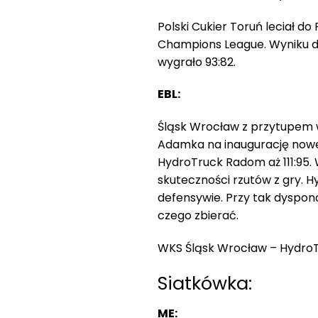
Polski Cukier Toruń leciał do
Champions League. Wyniku do
wygrało 93:82.
EBL:
Śląsk Wrocław z przytupem w
Adamka na inaugurację nowego
HydroTruck Radom aż 111:95. W
skuteczności rzutów z gry. Hy
defensywie. Przy tak dyspo
czego zbierać.
WKS Śląsk Wrocław – HydroTru
Siatkówka:
ME: