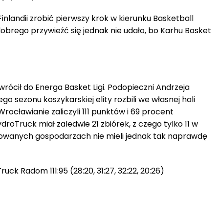
 Finlandii zrobić pierwszy krok w kierunku Basketball
brego przywieźć się jednak nie udało, bo Karhu Basket
rócił do Energa Basket Ligi. Podopieczni Andrzeja
 sezonu koszykarskiej elity rozbili we własnej hali
rocławianie zaliczyli 111 punktów i 69 procent
droTruck miał zaledwie 21 zbiórek, z czego tylko 11 w
nowanych gospodarzach nie mieli jednak tak naprawdę
ck Radom 111:95 (28:20, 31:27, 32:22, 20:26)