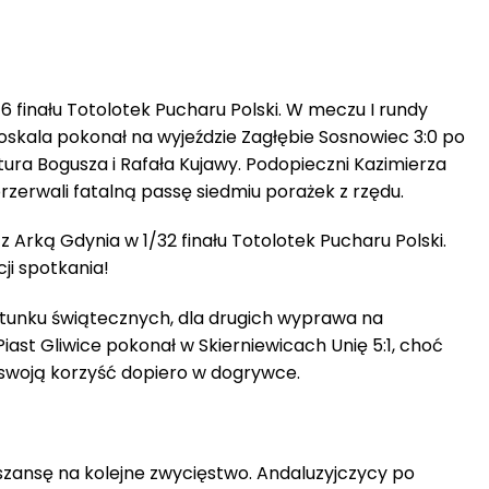
16 finału Totolotek Pucharu Polski. W meczu I rundy
oskala pokonał na wyjeździe Zagłębie Sosnowiec 3:0 po
ura Bogusza i Rafała Kujawy. Podopieczni Kazimierza
erwali fatalną passę siedmiu porażek z rzędu.
z Arką Gdynia w 1/32 finału Totolotek Pucharu Polski.
ji spotkania!
atunku świątecznych, dla drugich wyprawa na
Piast Gliwice pokonał w Skierniewicach Unię 5:1, choć
na swoją korzyść dopiero w dogrywce.
 szansę na kolejne zwycięstwo. Andaluzyjczycy po