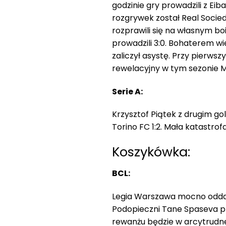
godzinie gry prowadzili z Ei
rozgrywek został Real Socie
rozprawili się na własnym bo
prowadzili 3:0. Bohaterem wie
zaliczył asystę. Przy pierws
rewelacyjny w tym sezonie 
Serie A:
Krzysztof Piątek z drugim go
Torino FC 1:2. Mała katastro
Koszykówka:
BCL:
Legia Warszawa mocno oddali
Podopieczni Tane Spaseva prz
rewanżu będzie w arcytrudnej