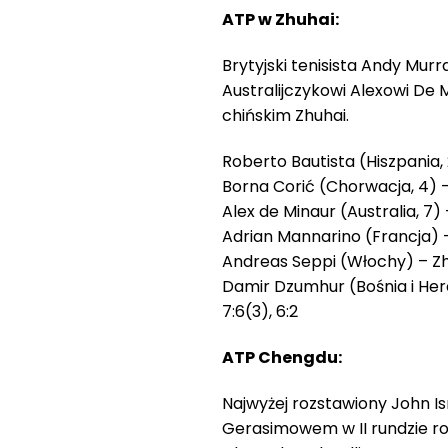
ATP w Zhuhai:
Brytyjski tenisista Andy Mu
Australijczykowi Alexowi De Mi
chińskim Zhuhai.
Roberto Bautista (Hiszpania, 
Borna Corić (Chorwacja, 4) –
Alex de Minaur (Australia, 7) 
Adrian Mannarino (Francja) – S
Andreas Seppi (Włochy) – Zhi
Damir Dzumhur (Bośnia i He
7:6(3), 6:2
ATP Chengdu:
Najwyżej rozstawiony John I
Gerasimowem w II rundzie r