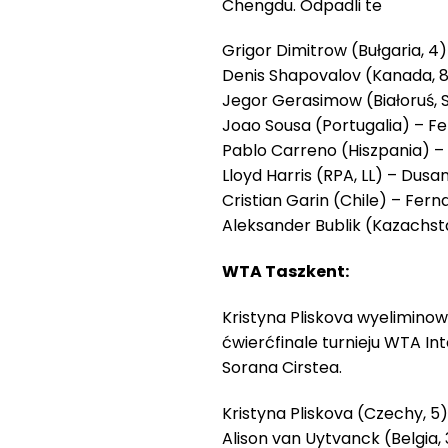
Chengdu. Odpadli te
Grigor Dimitrow (Bułgaria, 4)
Denis Shapovalov (Kanada, 8) 
Jegor Gerasimow (Białoruś, SE)
Joao Sousa (Portugalia) – Fel
Pablo Carreno (Hiszpania) – Be
Lloyd Harris (RPA, LL) – Dusan 
Cristian Garin (Chile) – Fern
Aleksander Bublik (Kazachst
WTA Taszkent:
Kristyna Pliskova wyelimino
ćwierćfinale turnieju WTA In
Sorana Cirstea.
Kristyna Pliskova (Czechy, 5)
Alison van Uytvanck (Belgia, 