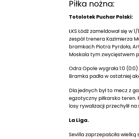
Piłka nożna:
Totolotek Puchar Polski:
ŁKS Łódź zameldował się w 1/
zespół trenera Kazimierza M
bramkach Piotra Pyrdoła, Art
Moskala tym zwycięstwem prz
Odra Opole wygrała 1:0 (0:0) 
Bramka padła w ostatniej akc
Dla jednych był to mecz z g
egzotyczny piłkarsko teren. 
losy rywalizacji przechylił 
La Liga.
Sevilla zaprzepaściła wielką