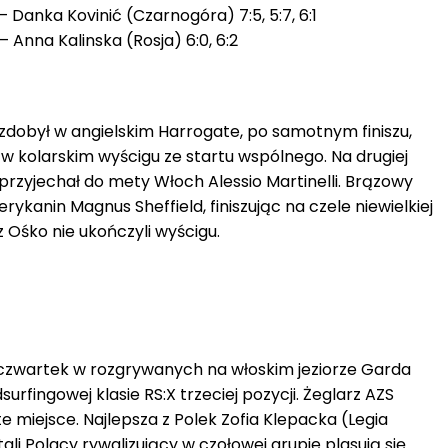
 Danka Kovinić (Czarnogóra) 7:5, 5:7, 6:1
 Anna Kalinska (Rosja) 6:0, 6:2
dobył w angielskim Harrogate, po samotnym finiszu,
w w kolarskim wyścigu ze startu wspólnego. Na drugiej
 przyjechał do mety Włoch Alessio Martinelli. Brązowy
ykanin Magnus Sheffield, finiszując na czele niewielkiej
z Ośko nie ukończyli wyścigu.
 czwartek w rozgrywanych na włoskim jeziorze Garda
rfingowej klasie RS:X trzeciej pozycji. Żeglarz AZS
 miejsce. Najlepsza z Polek Zofia Klepacka (Legia
li Polacy rywalizujący w czołowej grupie plasują się