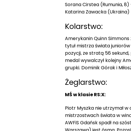
Sorana Cirstea (Rumunia, 8) –
Katarina Zawacka (Ukraina) –
Kolarstwo:
Amerykanin Quinn Simmons z
tytuł mistrza świata junioró
pozycji, ze stratą 56 sekund,
medal wywalczył kolejny Amer
grupki. Dominik Górak i Miłos
Żeglarstwo:
MŚ w klasie RS:X:
Piotr Myszka nie utrzymał w
mistrzostwach świata w windsu
AWFiS Gdańsk spadł na szóste
Warszawa) jest ósma. Pozosta