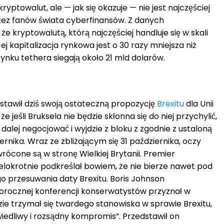
ryptowalut, ale — jak się okazuje — nie jest najczęściej
ez fanów świata cyberfinansów. Z danych
 kryptowalutą, którą najczęściej handluje się w skali
 Jej kapitalizacja rynkowa jest o 30 razy mniejsza niż
rynku tethera siegają około 21 mld dolarów.
tawił dziś swoją ostateczną propozycję
Brexitu
dla Unii
, że jeśli Bruksela nie będzie skłonna się do niej przychylić,
 dalej negocjować i wyjdzie z bloku z zgodnie z ustaloną
iernika. Wraz ze zbliżającym się 31 października, oczy
rócone są w stronę Wielkiej Brytanii. Premier
lokrotnie podkreślał bowiem, że nie bierze nawet pod
 przesuwania daty Brexitu. Boris Johnson
orocznej konferencji konserwatystów przyznał w
ie trzymał się twardego stanowiska w sprawie Brexitu,
awiedliwy i rozsądny kompromis”. Przedstawił on