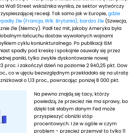
 Wall Street wskaźnika wynika, że sektor wytwórczy
zyspieszającej recesji. Tak samo jak w Europie,
gdzie
adły źle (Francja, Wlk. Brytania), bardzo źle
(Szwecja,
znie źle (Niemcy). Padł też mit, jakoby Ameryka była
globalnym łańcuchu dostaw wywołanych wojnami
łkiem cyklu koniunkturalnego. Po publikacji ISM
ast spadły pod kreskę i spokojnie osuwały się przez
żadnej paniki, tylko zwykłe dyskontowanie nowej
23 proc. i zakończył dzień na poziomie 2 940,25 pkt. Dow
roc., co w ujęciu bezwzględnym przekładało się na utratę
iżkował o 1,13 proc., powracając poniżej 8 000 pkt.
Na pewno znajdą się tacy, którzy
powiedzą, że przecież nie ma sprawy, bo
dzięki tak słabym danym Fed może
przyspieszyć obniżki stóp
procentowych. I że w ogóle w czym
problem – przecież przemysł to tylko 11