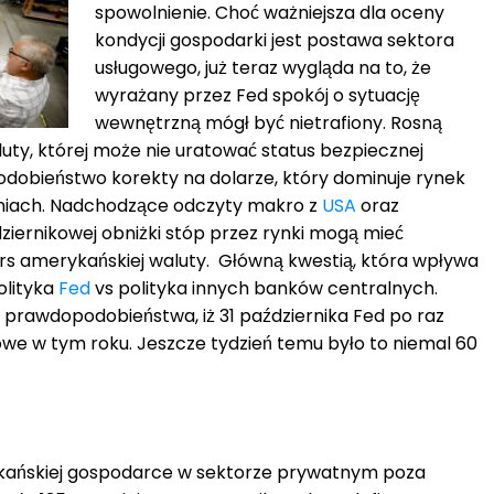
spowolnienie. Choć ważniejsza dla oceny
kondycji gospodarki jest postawa sektora
usługowego, już teraz wygląda na to, że
wyrażany przez Fed spokój o sytuację
wewnętrzną mógł być nietrafiony. Rosną
uty, której może nie uratować status bezpiecznej
dobieństwo korekty na dolarze, który dominuje rynek
niach. Nadchodzące odczyty makro z
USA
oraz
ziernikowej obniżki stóp przez rynki mogą mieć
rs amerykańskiej waluty. Główną kwestią, która wpływa
polityka
Fed
vs polityka innych banków centralnych.
 prawdopodobieństwa, iż 31 października Fed po raz
owe w tym roku. Jeszcze tydzień temu było to niemal 60
ykańskiej gospodarce w sektorze prywatnym poza