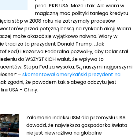
proc. PKB USA. Może i tak. Ale wiara w
magiczną moc polityki taniego kredytu
ęcia stóp w 2008 roku nie zatrzymały procesów
inwestorów przed potężną bessą na rynkach akcji. Wiara
naczej może okazać się wyjątkowo naiwna. Wiary w
ie traci za to prezydent Donald Trump. „Jak
ef Fed) i Rezerwa Federalna pozwoliły, aby Dolar stał
dniesieniu do WSZYSTKICH walut, że wpływa to
ucentów. Stopa Fed za wysoka. Są naszymi najgorszymi
ałosne!” –
skomentował amerykański prezydent na
dnak zgodni, że powodem tak słabego odczytu jest
linii USA – Chiny.
Załamanie indeksu ISM dla przemysłu USA
dowodzi, że największa gospodarka świata
nie jest niewrażliwa na globalne