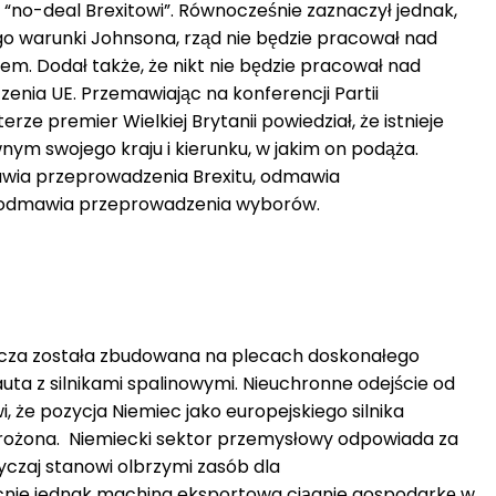
“no-deal Brexitowi”. Równocześnie zaznaczył jednak,
 jego warunki Johnsona, rząd nie będzie pracował nad
. Dodał także, że nikt nie będzie pracował nad
enia UE. Przemawiając na konferencji Partii
e premier Wielkiej Brytanii powiedział, że istnieje
ym swojego kraju i kierunku, w jakim on podąża.
wia przeprowadzenia Brexitu, odmawia
i odmawia przeprowadzenia wyborów.
cza została zbudowana na plecach doskonałego
ta z silnikami spalinowymi. Nieuchronne odejście od
, że pozycja Niemiec jako europejskiego silnika
grożona. Niemiecki sektor przemysłowy odpowiada za
yczaj stanowi olbrzymi zasób dla
cnie jednak machina eksportowa ciągnie gospodarkę w