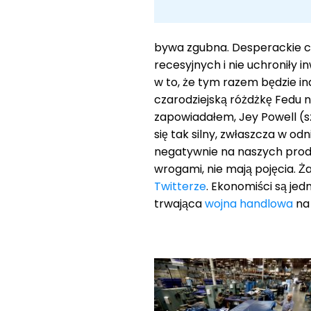
bywa zgubna. Desperackie ci
recesyjnych i nie uchroniły 
w to, że tym razem będzie i
czarodziejską różdżkę Fedu n
zapowiadałem, Jey Powell (sz
się tak silny, zwłaszcza w o
negatywnie na naszych prod
wrogami, nie mają pojęcia. Ż
Twitterze
. Ekonomiści są je
trwająca
wojna handlowa
na 