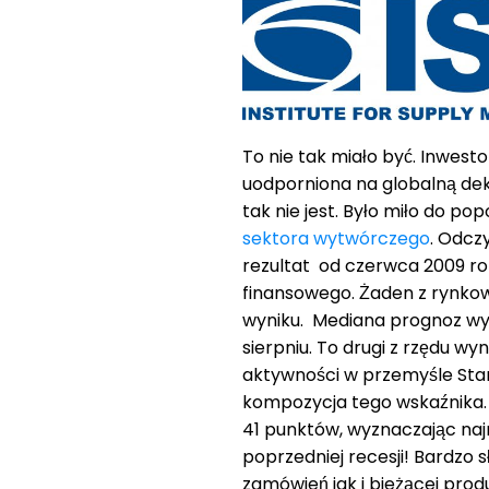
To nie tak miało być. Inwesto
uodporniona na globalną dek
tak nie jest. Było miło do po
sektora wytwórczego
. Odczy
rezultat od czerwca 2009 rok
finansowego. Żaden z rynkow
wyniku. Mediana prognoz wyn
sierpniu. To drugi z rzędu wyn
aktywności w przemyśle Stan
kompozycja tego wskaźnika.
41 punktów, wyznaczając naj
poprzedniej recesji! Bardzo
zamówień jak i bieżącej produ