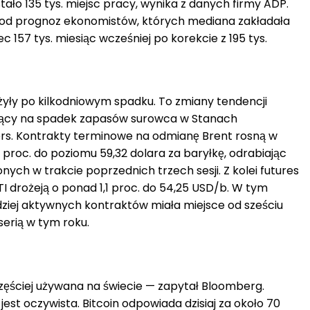
ło 135 tys. miejsc pracy, wynika z danych firmy ADP.
y od prognoz ekonomistów, których mediana zakładała
 157 tys. miesiąc wcześniej po korekcie z 195 tys.
yły po kilkodniowym spadku. To zmiany tendencji
ujący na spadek zapasów surowca w Stanach
rs. Kontrakty terminowe na odmianę Brent rosną w
proc. do poziomu 59,32 dolara za baryłkę, odrabiając
onych w trakcie poprzednich trzech sesji. Z kolei futures
drożeją o ponad 1,1 proc. do 54,25 USD/b. W tym
iej aktywnych kontraktów miała miejsce od sześciu
 serią w tym roku.
częściej używana na świecie — zapytał Bloomberg.
est oczywista. Bitcoin odpowiada dzisiaj za około 70