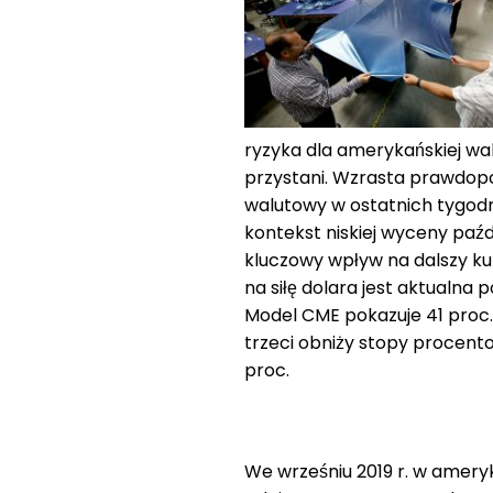
ryzyka dla amerykańskiej wal
przystani. Wzrasta prawdopo
walutowy w ostatnich tygod
kontekst niskiej wyceny paźd
kluczowy wpływ na dalszy ku
na siłę dolara jest aktualna 
Model CME pokazuje 41 proc.
trzeci obniży stopy procent
proc.
We wrześniu 2019 r. w amer