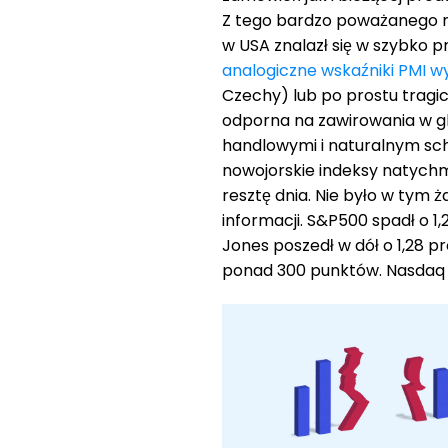
Z tego bardzo poważanego na
w USA znalazł się w szybko pr
analogiczne wskaźniki PMI wyp
Czechy) lub po prostu tragic
odporna na zawirowania w 
handlowymi i naturalnym schy
nowojorskie indeksy natychmi
resztę dnia. Nie było w tym 
informacji. S&P500 spadł o 1,
Jones poszedł w dół o 1,28 p
ponad 300 punktów. Nasdaq zn