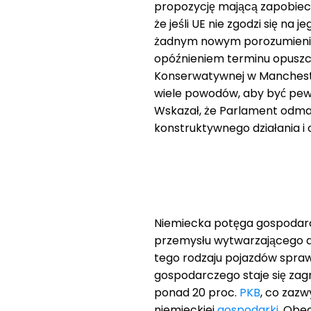
propozycję mającą zapobiec 
że jeśli UE nie zgodzi się na
żadnym nowym porozumieniem
opóźnieniem terminu opuszcz
Konserwatywnej w Manchesterz
wiele powodów, aby być pewn
Wskazał, że Parlament odma
konstruktywnego działania 
Niemiecka potęga gospodar
przemysłu wytwarzającego au
tego rodzaju pojazdów sprawi
gospodarczego staje się za
ponad 20 proc.
PKB
, co zazw
niemieckiej
gospodarki
. Obe