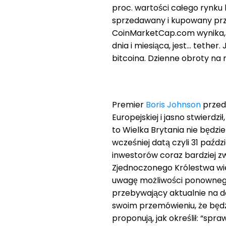
proc. wartości całego rynku k
sprzedawany i kupowany prz
CoinMarketCap.com wynika, że
dnia i miesiąca, jest… tether.
bitcoina. Dzienne obroty na 
Premier
Boris Johnson
przeds
Europejskiej i jasno stwierdził
to Wielka Brytania nie będzie
wcześniej datą czyli 31 paźdz
inwestorów coraz bardziej zw
Zjednoczonego Królestwa wie
uwagę możliwości ponownego
przebywający aktualnie na d
swoim przemówieniu, że będz
proponują, jak określił: “spr