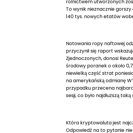
rolnictwem utworzonych zosta
To wynik nieznacznie gorsz
140 tys. nowych etatów wobec
Notowania ropy naftowej odż
przyczynił się raport wskaz
Zjednoczonych, donosi Reute
środowy poranek o około 0,7 
niewielką część strat poniesi
na amerykańską odmianę WTI 
przypadku przecena najbardz
sesji, co było najdłuższą taką
Która kryptowaluta jest naj
Odpowiedź na to pytanie nie j