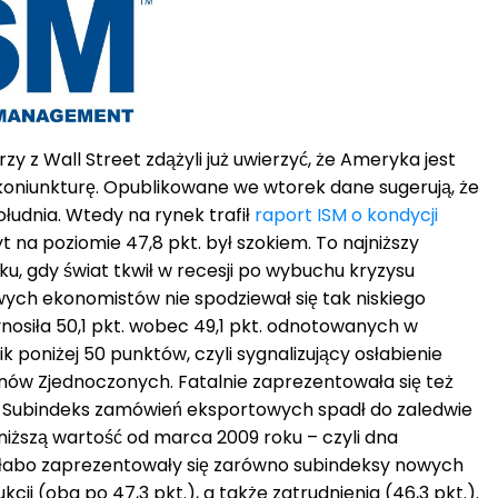
rzy z Wall Street zdążyli już uwierzyć, że Ameryka jest
oniunkturę. Opublikowane we wtorek dane sugerują, że
południa. Wtedy na rynek trafił
raport ISM o kondycji
t na poziomie 47,8 pkt. był szokiem. To najniższy
u, gdy świat tkwił w recesji po wybuchu kryzysu
ych ekonomistów nie spodziewał się tak niskiego
osiła 50,1 pkt. wobec 49,1 pkt. odnotowanych w
ik poniżej 50 punktów, czyli sygnalizujący osłabienie
ów Zjednoczonych. Fatalnie zaprezentowała się też
 Subindeks zamówień eksportowych spadł do zaledwie
niższą wartość od marca 2009 roku – czyli dna
 słabo zaprezentowały się zarówno subindeksy nowych
kcji (oba po 47,3 pkt.), a także zatrudnienia (46,3 pkt.).