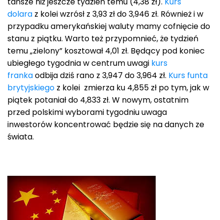
tańsze niż jeszcze tydzień temu (4,38 zł).
Kurs
dolara
z kolei wzrósł z 3,93 zł do 3,946 zł. Również i w
przypadku amerykańskiej waluty mamy cofnięcie do
stanu z piątku. Warto też przypomnieć, że tydzień
temu „zielony” kosztował 4,01 zł. Będący pod koniec
ubiegłego tygodnia w centrum uwagi
kurs
franka
odbija dziś rano z 3,947 do 3,964 zł.
Kurs funta
brytyjskiego
z kolei zmierza ku 4,855 zł po tym, jak w
piątek potaniał do 4,833 zł. W nowym, ostatnim
przed polskimi wyborami tygodniu uwaga
inwestorów koncentrować będzie się na danych ze
świata.