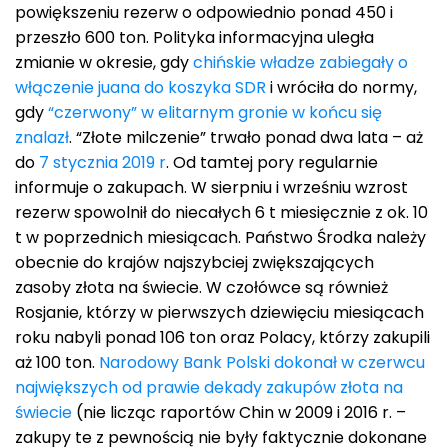
powiększeniu rezerw o odpowiednio ponad 450 i
przeszło 600 ton. Polityka informacyjna uległa
zmianie w okresie, gdy
chińskie władze zabiegały o
włączenie juana do koszyka SDR
i wróciła do normy,
gdy
“czerwony” w elitarnym gronie w końcu się
znalazł
. “Złote milczenie” trwało ponad dwa lata – aż
do
7 stycznia 2019 r
. Od tamtej pory regularnie
informuje o zakupach. W sierpniu i wrześniu wzrost
rezerw spowolnił do niecałych 6 t miesięcznie z ok. 10
t w poprzednich miesiącach. Państwo Środka należy
obecnie do krajów najszybciej zwiększających
zasoby złota na świecie. W czołówce są również
Rosjanie, którzy w pierwszych dziewięciu miesiącach
roku nabyli ponad 106 ton oraz Polacy, którzy zakupili
aż 100 ton.
Narodowy Bank Polski dokonał w czerwcu
największych od prawie dekady zakupów złota na
świecie
(nie licząc raportów Chin w 2009 i 2016 r. –
zakupy te z pewnością nie były faktycznie dokonane