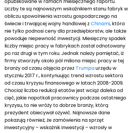
opublikowane w ramach miesięcznego raportu.
Liczby te są najnowszym wskaźnikiem stanu fabryk w
obliczu spowolnienia wzrostu gospodarczego na
świecie i trwającej wojny handlowej z
Chinami
, która
nie tylko podnosi ceny dla przedsiębiorstw, ale także
powoduje niepewność inwestycji. Miesięczny spadek
liczby miejsc pracy w fabrykach został odnotowany
po raz drugi w tym roku. Jednak należy pamiętać, iż
firmy stworzyły około pół miliona miejsc pracy w tej
branży od czasu objęcia przez
Trumpa
urzędu w
styczniu 2017 r., kontynuując trend wzrostu sektora
od czasu kryzysu finansowego w latach 2008-2009.
Chociaż liczba redukcji etatów jest wciąż daleka od
cięć, jakie napotkali pracownicy podczas ostatniego
kryzysu, to nie wróży to dobrze branży, którą
prezydent obiecywał ożywić. Najnowsze dane
pokazują również, że zamówienia na sprzęt
inwestycyjny – wskaźnik inwestycji – wzrosły w