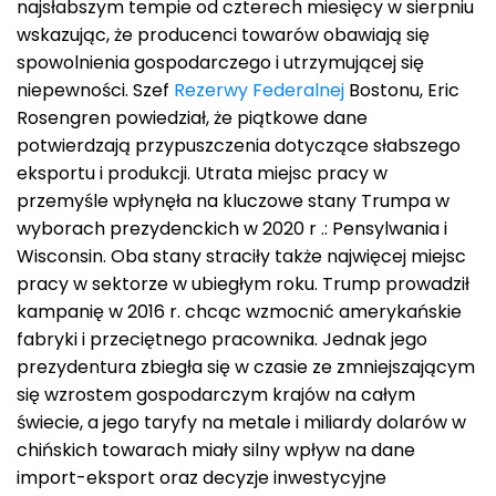
najsłabszym tempie od czterech miesięcy w sierpniu
wskazując, że producenci towarów obawiają się
spowolnienia gospodarczego i utrzymującej się
niepewności. Szef
Rezerwy Federalnej
Bostonu, Eric
Rosengren powiedział, że piątkowe dane
potwierdzają przypuszczenia dotyczące słabszego
eksportu i produkcji. Utrata miejsc pracy w
przemyśle wpłynęła na kluczowe stany Trumpa w
wyborach prezydenckich w 2020 r .: Pensylwania i
Wisconsin. Oba stany straciły także najwięcej miejsc
pracy w sektorze w ubiegłym roku. Trump prowadził
kampanię w 2016 r. chcąc wzmocnić amerykańskie
fabryki i przeciętnego pracownika. Jednak jego
prezydentura zbiegła się w czasie ze zmniejszającym
się wzrostem gospodarczym krajów na całym
świecie, a jego taryfy na metale i miliardy dolarów w
chińskich towarach miały silny wpływ na dane
import-eksport oraz decyzje inwestycyjne