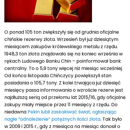
O ponad 105 ton zwiększyły się od grudnia oficjalne
chińskie rezerwy złota. Wrzesień był już dziesiątym
miesiącem zakupów królewskiego metalu z rzędu.
1948,3 ton złota znajdowało się na koniec września w
rękach Ludowego Banku Chin – poinformował bank
centralny. To o 5,9 tony więcej niż miesiąc wcześniej.
Od końca listopada Chińczycy powiększyli stan
posiadania o 105,7 tony. Z kolei trwająca już dziesięć
miesięcy passa informowania o wzroście rezerw jest
najdłuższą serią od przełomu lat 2015/16, gdy oficjalne
zakupy miały miejsce przez 11 miesięcy z rzędu. Do
niedawna
Pekin lubił zaskakiwać świat, ogłaszając
nagłe “odnalezienie” potężnych ilości złota
. Tak było
w 2009 i 2015 r., gdy z miesiąca na miesiąc donosił o