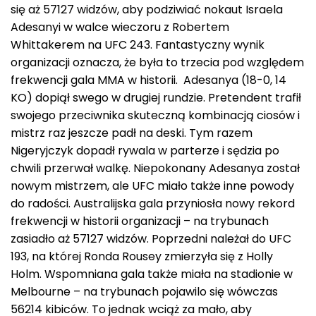
się aż 57127 widzów, aby podziwiać nokaut Israela
Adesanyi w walce wieczoru z Robertem
Whittakerem na UFC 243. Fantastyczny wynik
organizacji oznacza, że była to trzecia pod względem
frekwencji gala MMA w historii. Adesanya (18-0, 14
KO) dopiął swego w drugiej rundzie. Pretendent trafił
swojego przeciwnika skuteczną kombinacją ciosów i
mistrz raz jeszcze padł na deski. Tym razem
Nigeryjczyk dopadł rywala w parterze i sędzia po
chwili przerwał walkę. Niepokonany Adesanya został
nowym mistrzem, ale UFC miało także inne powody
do radości. Australijska gala przyniosła nowy rekord
frekwencji w historii organizacji – na trybunach
zasiadło aż 57127 widzów. Poprzedni należał do UFC
193, na której Ronda Rousey zmierzyła się z Holly
Holm. Wspomniana gala także miała na stadionie w
Melbourne – na trybunach pojawilo się wówczas
56214 kibiców. To jednak wciąż za mało, aby