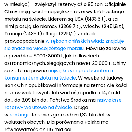
w miesiąc) – zwiększył rezerwy aż o 95 ton. Oficjalnie
Chiny mają szóste największe rezerwy królewskiego
metalu na świecie. Liderem są USA (8133,5 t), a za
nimi plasują się Niemcy (3369,7 t), Włochy (2451,8 t),
Francja (2436 t) i Rosja (2219,2). Jednak
prawdopodobnie
w rękach chińskich władz znajduje
się znacznie więcej żółtego metalu
. Mówi się zarówno
o przedziale 5000-8000 t, jak i o ilościach
astronomicznych, sięgających nawet 20 000 t. Chiny
są za to na pewno
największym producentem i
konsumentem złota na świecie
. W weekend Ludowy
Bank Chin opublikował informacje na temat wielkości
rezerw walutowych. Ich wartość spadła o 14,7 mld
dol., do 3,09 bln dol. Państwo Środka ma
największe
rezerwy walutowe na świecie
. Druga
w
rankingu
Japonia zgromadziła 1,32 bln dol. w
walutach obcych. Dla porównania Polska ma
równowartość ok. 116 mld dol.