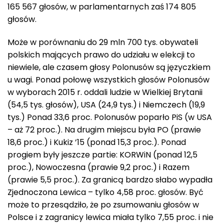
165 567 głosów, w parlamentarnych zaś 174 805
głosów.
Może w porównaniu do 29 mln 700 tys. obywateli
polskich mających prawo do udziału w elekcji to
niewiele, ale czasem głosy Polonusów są języczkiem
u wagi. Ponad połowę wszystkich głosów Polonusów
w wyborach 2015 r. oddali ludzie w Wielkiej Brytanii
(54,5 tys. głosów), USA (24,9 tys.) i Niemczech (19,9
tys.) Ponad 33,6 proc. Polonusów poparło PiS (w USA
– aż 72 proc.). Na drugim miejscu była PO (prawie
18,6 proc.) i Kukiz ’15 (ponad 15,3 proc.). Ponad
progiem były jeszcze partie: KORWiN (ponad 12,5
proc.), Nowoczesna (prawie 9,2 proc.) i Razem
(prawie 5,5 proc.). Za granicą bardzo słabo wypadła
Zjednoczona Lewica – tylko 4,58 proc. głosów. Być
może to przesądziło, że po zsumowaniu głosów w
Polsce i z zagranicy lewica miała tylko 7,55 proc. i nie