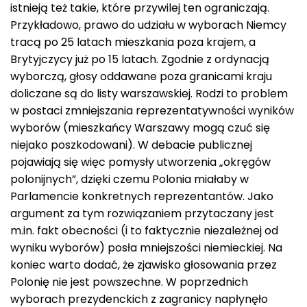
istnieją też takie, które przywilej ten ograniczają.
Przykładowo, prawo do udziału w wyborach Niemcy
tracą po 25 latach mieszkania poza krajem, a
Brytyjczycy już po 15 latach. Zgodnie z ordynacją
wyborczą, głosy oddawane poza granicami kraju
doliczane są do listy warszawskiej. Rodzi to problem
w postaci zmniejszania reprezentatywności wyników
wyborów (mieszkańcy Warszawy mogą czuć się
niejako poszkodowani). W debacie publicznej
pojawiają się więc pomysły utworzenia „okręgów
polonijnych”, dzięki czemu Polonia miałaby w
Parlamencie konkretnych reprezentantów. Jako
argument za tym rozwiązaniem przytaczany jest
m.in. fakt obecności (i to faktycznie niezależnej od
wyniku wyborów) posła mniejszości niemieckiej. Na
koniec warto dodać, że zjawisko głosowania przez
Polonię nie jest powszechne. W poprzednich
wyborach prezydenckich z zagranicy napłynęło