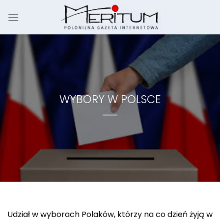
Skip
to
content
WYBORY W POLSCE
Udział w wyborach Polaków, którzy na co dzień żyją w