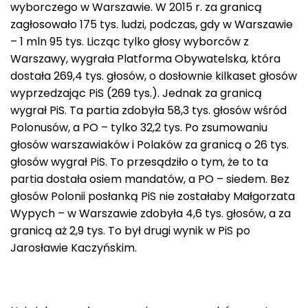
wyborczego w Warszawie. W 2015 r. za granicą
zagłosowało 175 tys. ludzi, podczas, gdy w Warszawie
– 1 mln 95 tys. Licząc tylko głosy wyborców z
Warszawy, wygrała Platforma Obywatelska, która
dostała 269,4 tys. głosów, o dosłownie kilkaset głosów
wyprzedzając PiS (269 tys.). Jednak za granicą
wygrał PiS. Ta partia zdobyła 58,3 tys. głosów wśród
Polonusów, a PO – tylko 32,2 tys. Po zsumowaniu
głosów warszawiaków i Polaków za granicą o 26 tys.
głosów wygrał PiS. To przesądziło o tym, że to ta
partia dostała osiem mandatów, a PO – siedem. Bez
głosów Polonii posłanką PiS nie zostałaby Małgorzata
Wypych – w Warszawie zdobyła 4,6 tys. głosów, a za
granicą aż 2,9 tys. To był drugi wynik w PiS po
Jarosławie Kaczyńskim.