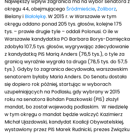
Największy wpływ zagranica ma na wybór senatora z
okręgu 44, obejmującego
Śródmieście
,
Żoliborz
,
Bielany i
Białołękę
. W 2015 r. w Warszawie w tym
okręgu oddano ponad 205 tys. głosów, kolejne 175
tys. – prawie drugie tyle – oddali Polonusi. O ile w
Warszawie kandydatka PO Barbara Borys-Damięcka
zdobyła 107,5 tys. głosów, wygrywając zdecydowanie
z kandydatką PiS Marią Anders (76,5 tys.), o tyle za
granicą wyraźnie wygrała ta druga (78,5 tys. do 57,5
tys.). Gdyby to zagranica decydowała, warszawskim
senatorem byłaby Maria Anders. Do Senatu dostała
się dopiero rok później, startując w wyborach
uzupełniających na Podlasiu, gdy wybrany w 2015
roku na senatora Bohdan Paszkowski (PiS) złożył
mandat, bo został wojewodą podlaskim. W niedzielę
w tym okręgu o mandat będzie walczyć Kazimierz
Michał Ujazdowski, kandydat Koalicji Obywatelskiej,
wystawiony przez PiS Marek Rudnicki, prezes Związku