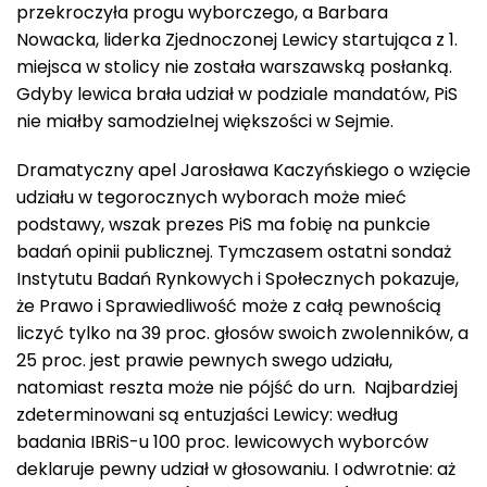
przekroczyła progu wyborczego, a Barbara
Nowacka, liderka Zjednoczonej Lewicy startująca z 1.
miejsca w stolicy nie została warszawską posłanką.
Gdyby lewica brała udział w podziale mandatów, PiS
nie miałby samodzielnej większości w Sejmie.
Dramatyczny apel Jarosława Kaczyńskiego o wzięcie
udziału w tegorocznych wyborach może mieć
podstawy, wszak prezes PiS ma fobię na punkcie
badań opinii publicznej. Tymczasem ostatni sondaż
Instytutu Badań Rynkowych i Społecznych pokazuje,
że Prawo i Sprawiedliwość może z całą pewnością
liczyć tylko na 39 proc. głosów swoich zwolenników, a
25 proc. jest prawie pewnych swego udziału,
natomiast reszta może nie pójść do urn. Najbardziej
zdeterminowani są entuzjaści Lewicy: według
badania IBRiS-u 100 proc. lewicowych wyborców
deklaruje pewny udział w głosowaniu. I odwrotnie: aż