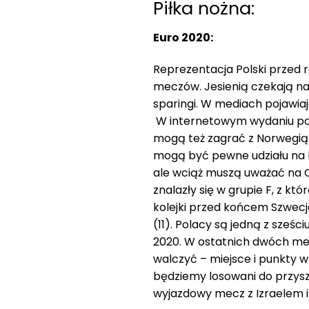
Piłka nożna:
Euro 2020:
Reprezentacja Polski przed 
meczów. Jesienią czekają na
sparingi. W mediach pojawiaj
W internetowym wydaniu pols
mogą też zagrać z Norwegią 
mogą być pewne udziału na E
ale wciąż muszą uważać na Cz
znalazły się w grupie F, z k
kolejki przed końcem Szwecja
(11). Polacy są jedną z sześc
2020. W ostatnich dwóch me
walczyć – miejsce i punkty w
będziemy losowani do przysz
wyjazdowy mecz z Izraelem 