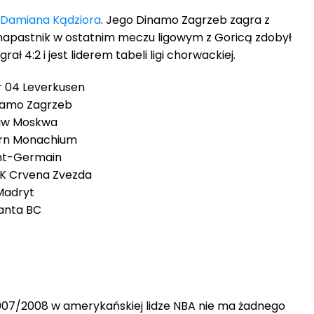
Damiana Kądziora
. Jego Dinamo Zagrzeb zagra z
napastnik w ostatnim meczu ligowym z Goricą zdobył
rał 4:2 i jest liderem tabeli ligi chorwackiej.
r 04 Leverkusen
inamo Zagrzeb
tiw Moskwa
ern Monachium
int-Germain
FK Crvena Zvezda
 Madryt
lanta BC
007/2008 w amerykańskiej lidze NBA nie ma żadnego