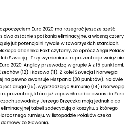
rozpoczęciem Euro 2020 ma rozegrać jeszcze sześć
s dwa ostatnie spotkania eliminacyjne, a wiosną cztery
ą się już potencjalni rywale w towarzyskich starciach.
kiego dziennika Fakt czytamy, że oprócz Anglii Polacy
lub Szwecją. Trzy wymienione reprezentacje wciąż nie
uro 2020. Anglicy przewodzą w grupie A z 15 punktami,
echów (12) i Kosowo (11). Z kolei Szwecja i Norwegia
tórej na pewno awansuje Hiszpania (20 punktów). Na dwie
 jest druga (15), wyprzedzając Rumunię (14) i Norwegię
iu reprezentacji, która już zapewniła sobie awans do Euro
czach zawodnicy Jerzego Brzęczka mają jednak o co
 eliminacyjnej tabeli zadecydują o koszyku, z którego
łorocznego turnieju. W listopadzie Polaków czeka
i domowy ze Słowenią.