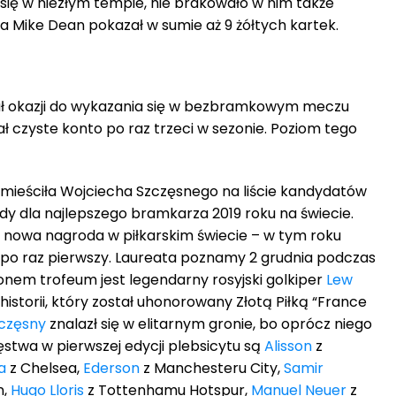
się w niezłym tempie, nie brakowało w nim także
zia Mike Dean pokazał w sumie aż 9 żółtych kartek.
iał okazji do wykazania się w bezbramkowym meczu
ał czyste konto po raz trzeci w sezonie. Poziom tego
umieściła Wojciecha Szczęsnego na liście kandydatów
y dla najlepszego bramkarza 2019 roku na świecie.
 nowa nagroda w piłkarskim świecie – w tym roku
ą po raz pierwszy. Laureata poznamy 2 grudnia podczas
atronem trofeum jest legendarny rosyjski golkiper
Lew
istorii, który został uhonorowany Złotą Piłką “France
częsny
znalazł się w elitarnym gronie, bo oprócz niego
twa w pierwszej edycji plebsicytu są
Alisson
z
a
z Chelsea,
Ederson
z Manchesteru City,
Samir
n,
Hugo Lloris
z Tottenhamu Hotspur,
Manuel Neuer
z