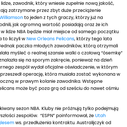
lidze, zawodnik, który wniesie zupełnie nową jakość,
ostają zatrzymane przez zbyt duże przeciążenie
 Williamson
to jeden z tych graczy, którzy już na
nili, jak ogromną wartość posiadają oraz że ich
 w lidze NBA będzie miał miejsce od samego początku
 to liczyli w
New Orleans Pelicans
, którzy tego lata
 Jednak paczka młodych zawodników, którą otrzymali
alała myśleć o realnej szansie walki o czołową “ósemkę”
znalazła się na sporym zakręcie, ponieważ na dzień
rnego zespół wydał oficjalne oświadczenie, w którym
 przeszedł operację, która musiała zostać wykonana w
boczną w prawym kolanie zawodnika. Wstępne
Pelicans może być poza grą od sześciu do nawet ośmiu
kiwany sezon NBA. Kluby nie próżnują tylko podejmują
szłości zespołów. “ESPN” poinformował, że
Utah
glesem
ws. przedłużenia kontraktu. Australijczyk od