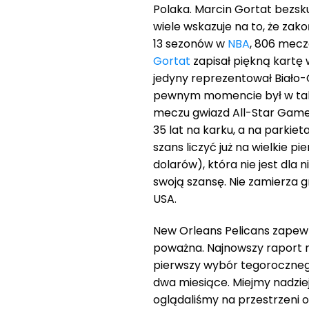
Polaka. Marcin Gortat bezsku
wiele wskazuje na to, że zak
13 sezonów w
NBA
, 806 mecz
Gortat
zapisał piękną kartę w 
jedyny reprezentował Biało-C
pewnym momencie był w takim
meczu gwiazd All-Star Game.
35 lat na karku, a na parkiet
szans liczyć już na wielkie 
dolarów), która nie jest dla 
swoją szansę. Nie zamierza g
USA.
New Orleans Pelicans zapewni
poważna. Najnowszy raport m
pierwszy wybór tegoroczneg
dwa miesiące. Miejmy nadzieję
oglądaliśmy na przestrzeni os