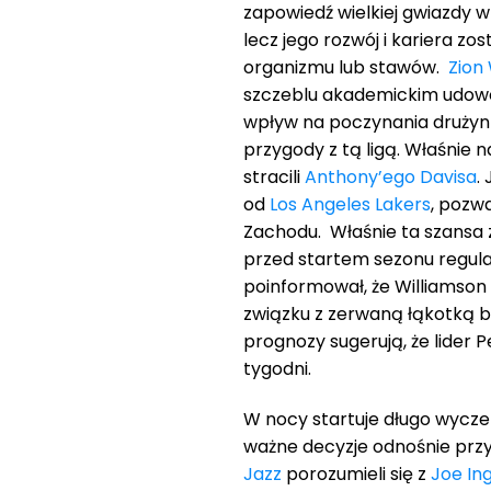
zapowiedź wielkiej gwiazdy w 
lecz jego rozwój i kariera z
organizmu lub stawów.
Zion
szczeblu akademickim udowod
wpływ na poczynania drużyn
przygody z tą ligą. Właśnie na
stracili
Anthony’ego Davisa
.
od
Los Angeles Lakers
, pozw
Zachodu. Właśnie ta szansa 
przed startem sezonu regula
poinformował, że Williamson
związku z zerwaną łąkotką 
prognozy sugerują, że lider 
tygodni.
W nocy startuje długo wycze
ważne decyzje odnośnie przy
Jazz
porozumieli się z
Joe In