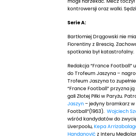
mogli narzekać. Mecz toczył 
kontrowersji oraz walki. Sęd
Serie A:
Bartłomiej Drągowski nie m
Fiorentiny z Brescią. Zachow
spotkania był katastrofalny.
Redakcja “France Football” 
do Trofeum Jaszyna – nagrod
Trofeum Jaszyna to zupełnie
“France Football” przyzna j
gali Złotej Piłki w Paryżu. P
Jaszyn
– jedyny bramkarz w h
Football”(1963).
Wojciech Sz
wśród kandydatów do zwycięs
Liverpoolu,
Kepa Arrizabalag
Handanović
z Interu Mediola