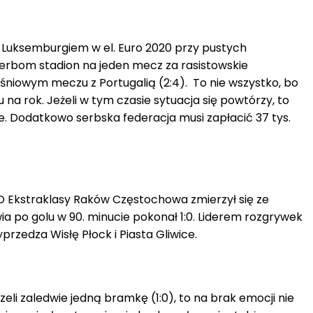
z Luksemburgiem w el. Euro 2020 przy pustych
erbom stadion na jeden mecz za rasistowskie
niowym meczu z Portugalią (2:4). To nie wszystko, bo
 na rok. Jeżeli w tym czasie sytuacja się powtórzy, to
e. Dodatkowo serbska federacja musi zapłacić 37 tys.
KO Ekstraklasy Raków Częstochowa zmierzył się ze
ia po golu w 90. minucie pokonał 1:0. Liderem rozgrywek
przedza Wisłę Płock i Piasta Gliwice.
zeli zaledwie jedną bramkę (1:0), to na brak emocji nie