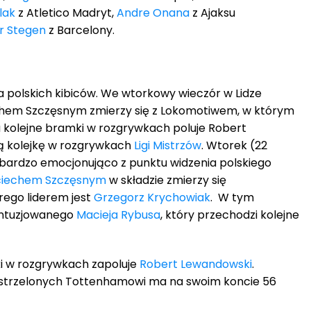
lak
z Atletico Madryt,
Andre Onana
z Ajaksu
r Stegen
z Barcelony.
dla polskich kibiców. We wtorkowy wieczór w Lidze
chem Szczęsnym zmierzy się z Lokomotiwem, w którym
 kolejne bramki w rozgrywkach poluje Robert
ią kolejkę w rozgrywkach
Ligi Mistrzów
. Wtorek (22
 bardzo emocjonująco z punktu widzenia polskiego
ciechem Szczęsnym
w składzie zmierzy się
órego liderem jest
Grzegorz Krychowiak
. W tym
ontuzjowanego
Macieja Rybusa
, który przechodzi kolejne
i w rozgrywkach zapoluje
Robert Lewandowski
.
strzelonych Tottenhamowi ma na swoim koncie 56