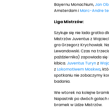
Bayernu Monachium,
Jan Ob
Amsterdam i
Marc-Andre te
Liga Mistrzów:
Szykuje się nie lada gratka 
Mistrzów Juventus z Wojcie
gra Grzegorz Krychowiak. Na
Lewandowski. Czas na trzec
października) zapowiada się
kibica.
Juventus Turyn
z
Woj
z
Lokomotiwem Moskwa
, kt
spotkaniu nie zobaczymy k
badania.
We wtorek na kolejne bramk
Napastnik po dwóch golach 
bramek w Lidze Mistrzów.