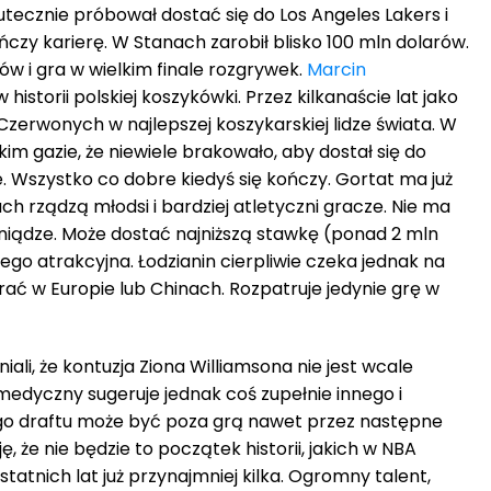
tecznie próbował dostać się do Los Angeles Lakers i
ończy karierę. W Stanach zarobił blisko 100 mln dolarów.
ów i gra w wielkim finale rozgrywek.
Marcin
historii polskiej koszykówki. Przez kilkanaście lat jako
zerwonych w najlepszej koszykarskiej lidze świata. W
 gazie, że niewiele brakowało, aby dostał się do
 Wszystko co dobre kiedyś się kończy. Gortat ma już
ach rządzą młodsi i bardziej atletyczni gracze. Nie ma
pieniądze. Może dostać najniższą stawkę (ponad 2 mln
niego atrakcyjna. Łodzianin cierpliwie czeka jednak na
rać w Europie lub Chinach. Rozpatruje jedynie grę w
ali, że kontuzja Ziona Williamsona nie jest wcale
edyczny sugeruje jednak coś zupełnie innego i
o draftu może być poza grą nawet przez następne
, że nie będzie to początek historii, jakich w NBA
tatnich lat już przynajmniej kilka. Ogromny talent,