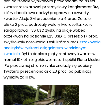
pkt. Na froncie wynikowym przychodami za trzeci
kwartał rozczarował przemysłowy konglomerat 3M,
który dodatkowo obniżył prognozy na czwarty
kwartał. Akcje 3M przeceniono o 4 proc. Za to o
blisko 2 proc. podrożały walory Microsoftu, który
zaraportował 1,38 USD zysku na akcję wobec
oczekiwań na poziomie 1,25 USD. O przeszło 17 proc.
zwyżkowały notowania Tesli, która wręcz
zszokowała
analityków zyskami osiągniętymi w minionym
kwartale
. Był to dopiero piąty rentowny kwartał w
niemal 10-letniej giełdowej historii spółki Elona Muska.
Po przeciwnej stronie rynku znalazły się papiery
Twittera przeceniono aż o 20 proc. po publikacji
wyników za III kw.