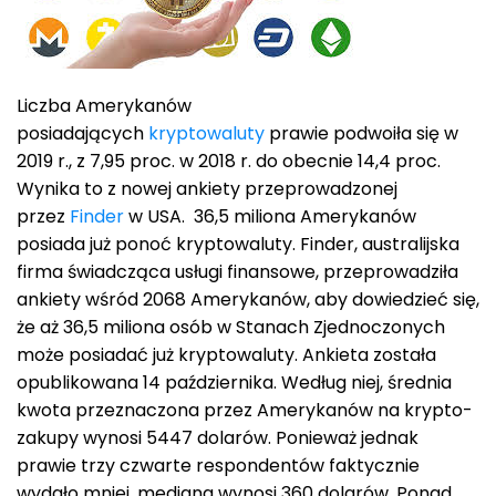
Liczba Amerykanów
posiadających
kryptowaluty
prawie podwoiła się w
2019 r., z 7,95 proc. w 2018 r. do obecnie 14,4 proc.
Wynika to z nowej ankiety przeprowadzonej
przez
Finder
w USA. 36,5 miliona Amerykanów
posiada już ponoć kryptowaluty. Finder, australijska
firma świadcząca usługi finansowe, przeprowadziła
ankiety wśród 2068 Amerykanów, aby dowiedzieć się,
że aż 36,5 miliona osób w Stanach Zjednoczonych
może posiadać już kryptowaluty. Ankieta została
opublikowana 14 października. Według niej, średnia
kwota przeznaczona przez Amerykanów na krypto-
zakupy wynosi 5447 dolarów. Ponieważ jednak
prawie trzy czwarte respondentów faktycznie
wydało mniej, mediana wynosi 360 dolarów. Ponad