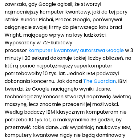
zawrzało, gdy Google ogłosił, że stworzył
najmocniejszy komputer kwantowy, jaki do tej pory
istniał. Sundar Pichai, Prezes Google, porównywał
osiągnięcie swojej firmy do pierwszego lotu braci
Wright, mającego wpływ na losy ludzkości.
Wyposażony w 72-kubitowy
procesor
komputer kwantowy autorstwa Google
w 3
minuty i 20 sekund dokonuje takiej liczby obliczeń, na
którą ponoć najpotężniejszy superkomputer
potrzebowałby 10 tys. lat. Jednak IBM podważył
dokonania koncernu. Jak donosi
The Guardian
, IBM
twierdzi, że Google naciągnęło wyniki. Jasne,
technologiczny koncern stworzył naprawdę świetną
maszynę, lecz znacznie przecenił jej możliwości.
Według badaczy IBM klasycznym komputerom nie
potrzeba 10 tys. lat, a maksymalnie 36 godzin, by
przetrawić takie dane. Jak wyjaśniają naukowcy IBM,
komputery kwantowe nigdy nie będą dominowały