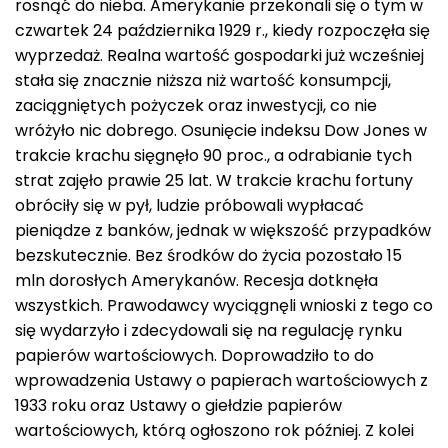
rosnąć do nieba. Amerykanie przekonali się o tym w
czwartek 24 października 1929 r., kiedy rozpoczęła się
wyprzedaż. Realna wartość gospodarki już wcześniej
stała się znacznie niższa niż wartość konsumpcji,
zaciągniętych pożyczek oraz inwestycji, co nie
wróżyło nic dobrego. Osunięcie indeksu Dow Jones w
trakcie krachu sięgnęło 90 proc., a odrabianie tych
strat zajęło prawie 25 lat. W trakcie krachu fortuny
obróciły się w pył, ludzie próbowali wypłacać
pieniądze z banków, jednak w większość przypadków
bezskutecznie. Bez środków do życia pozostało 15
mln dorosłych Amerykanów. Recesja dotknęła
wszystkich. Prawodawcy wyciągnęli wnioski z tego co
się wydarzyło i zdecydowali się na regulację rynku
papierów wartościowych. Doprowadziło to do
wprowadzenia Ustawy o papierach wartościowych z
1933 roku oraz Ustawy o giełdzie papierów
wartościowych, którą ogłoszono rok później. Z kolei