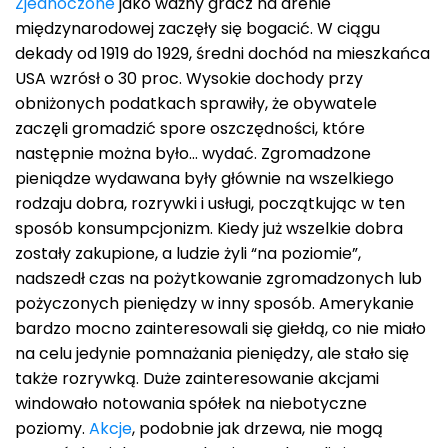
Zjednoczone
jako ważny gracz na arenie
międzynarodowej zaczęły się bogacić. W ciągu
dekady od 1919 do 1929, średni dochód na mieszkańca
USA wzrósł o 30 proc. Wysokie dochody przy
obniżonych podatkach sprawiły, że obywatele
zaczęli gromadzić spore oszczędności, które
następnie można było… wydać. Zgromadzone
pieniądze wydawana były głównie na wszelkiego
rodzaju dobra, rozrywki i usługi, początkując w ten
sposób konsumpcjonizm. Kiedy już wszelkie dobra
zostały zakupione, a ludzie żyli “na poziomie”,
nadszedł czas na pożytkowanie zgromadzonych lub
pożyczonych pieniędzy w inny sposób. Amerykanie
bardzo mocno zainteresowali się giełdą, co nie miało
na celu jedynie pomnażania pieniędzy, ale stało się
także rozrywką. Duże zainteresowanie akcjami
windowało notowania spółek na niebotyczne
poziomy.
Akcje
, podobnie jak drzewa, nie mogą