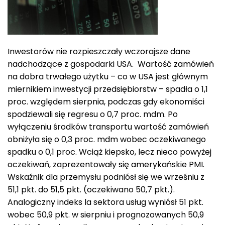
Inwestorów nie rozpieszczały wczorajsze dane
nadchodzące z gospodarki USA. Wartość zamówień
na dobra trwałego użytku – co w USA jest głównym
miernikiem inwestycji przedsiębiorstw – spadła o 1,1
proc. względem sierpnia, podczas gdy ekonomiści
spodziewali się regresu o 0,7 proc. mdm. Po
wyłączeniu środków transportu wartość zamówień
obniżyła się o 0,3 proc. mdm wobec oczekiwanego
spadku o 0,1 proc. Wciąż kiepsko, lecz nieco powyżej
oczekiwań, zaprezentowały się amerykańskie PMI.
Wskaźnik dla przemysłu podniósł się we wrześniu z
51,1 pkt. do 51,5 pkt. (oczekiwano 50,7 pkt.).
Analogiczny indeks la sektora usług wyniósł 51 pkt.
wobec 50,9 pkt. w sierpniu i prognozowanych 50,9