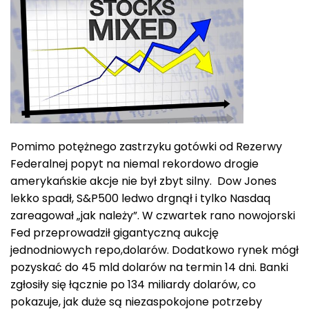
Pomimo potężnego zastrzyku gotówki od Rezerwy
Federalnej popyt na niemal rekordowo drogie
amerykańskie akcje nie był zbyt silny. Dow Jones
lekko spadł, S&P500 ledwo drgnął i tylko Nasdaq
zareagował „jak należy”. W czwartek rano nowojorski
Fed przeprowadził gigantyczną aukcję
jednodniowych repo,dolarów. Dodatkowo rynek mógł
pozyskać do 45 mld dolarów na termin 14 dni. Banki
zgłosiły się łącznie po 134 miliardy dolarów, co
pokazuje, jak duże są niezaspokojone potrzeby