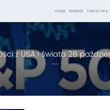
HOME
FINANSE
TURYSTYKA
ci z USA i świata 28 paździer