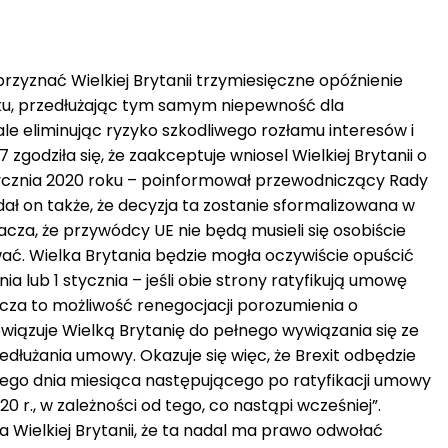
przyznać Wielkiej Brytanii trzymiesięczne opóźnienie
roku, przedłużając tym samym niepewność dla
 ale eliminując ryzyko szkodliwego rozłamu interesów i
godziła się, że zaakceptuje wniosel Wielkiej Brytanii o
stycznia 2020 roku – poinformował przewodniczący Rady
dał on także, że decyzja ta zostanie sformalizowana w
cza, że przywódcy UE nie będą musieli się osobiście
wać. Wielka Brytania będzie mogła oczywiście opuścić
ia lub 1 stycznia – jeśli obie strony ratyfikują umowę
za to możliwość renegocjacji porozumienia o
wiązuje Wielką Brytanię do pełnego wywiązania się ze
dłużania umowy. Okazuje się więc, że Brexit odbędzie
ego dnia miesiąca następującego po ratyfikacji umowy
20 r., w zależności od tego, co nastąpi wcześniej”.
Wielkiej Brytanii, że ta nadal ma prawo odwołać