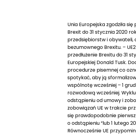
Unia Europejska zgodziła się 
Brexit do 31 stycznia 2020 
przedsiębiorstw i obywateli,
bezumownego Brexitu. – UE27 z
przedłużenie Brexitu do 31 
Europejskiej Donald Tusk. Do
procedurze pisemnej co ozna
spotykać, aby ją sformalizo
wspólnotę wcześniej – 1 grudn
rozwodową wcześniej. Wykluc
odstąpieniu od umowy i zobo
zobowiązań UE w trakcie prze
się prawdopodobnie pierwsz
o odstąpieniu “lub 1 lutego 20
Równocześnie UE przypomina 