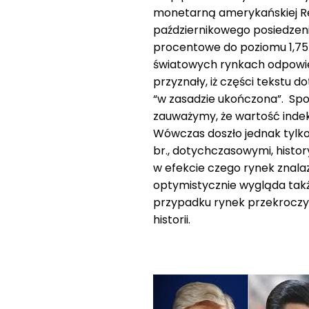
monetarną amerykańskiej Rez
październikowego posiedzenia
procentowe do poziomu 1,75 
światowych rynkach odpowie
przyznały, iż części tekstu 
“w zasadzie ukończona”. S
zauważymy, że wartość indeks
Wówczas doszło jednak tylko
br., dotychczasowymi, histor
w efekcie czego rynek znalaz
optymistycznie wygląda tak
przypadku rynek przekroczył
historii.