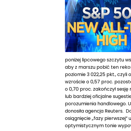
poniżej lipcowego szczytu ws
aby z marszu pobić ten reko
poziomie 3 022,25 pkt., czyli
wzroście o 0,57 proc. pozost
o 0,70 proc. zakończył sesję
lub bardziej oficjalne sugesti
porozumienia handlowego. Ur
donosiła agencja Reuters. D
osiągnięcie „fazy pierwszej
optymistycznym tonie wypow