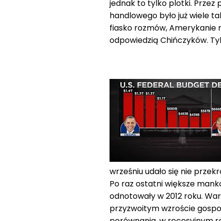
jednak to tylko plotki. Prze
handlowego było już wiele t
fiasko rozmów, Amerykanie na
odpowiedzią Chińczyków. Tyl
wrześniu udało się nie przek
Po raz ostatni większe mank
odnotowały w 2012 roku. War
przyzwoitym wzroście gospoda
porównania, w recesyjnym r