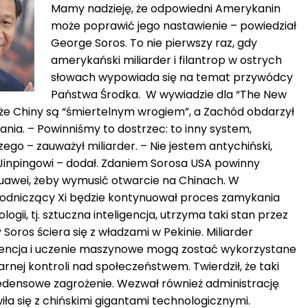
Mamy nadzieję, że odpowiedni Amerykanin
może poprawić jego nastawienie – powiedział
George Soros. To nie pierwszy raz, gdy
amerykański miliarder i filantrop w ostrych
słowach wypowiada się na temat przywódcy
Państwa Środka. W wywiadzie dla “The New
, że Chiny są “śmiertelnym wrogiem”, a Zachód obdarzył
nia. – Powinniśmy to dostrzec: to inny system,
ego – zauważył miliarder. – Nie jestem antychiński,
 Jinpingowi – dodał. Zdaniem Sorosa USA powinny
 Huawei, żeby wymusić otwarcie na Chinach. W
dniczący Xi będzie kontynuował proces zamykania
ogii, tj. sztuczna inteligencja, utrzyma taki stan przez
 Soros ściera się z władzami w Pekinie. Miliarder
ligencja i uczenie maszynowe mogą zostać wykorzystane
arnej kontroli nad społeczeństwem. Twierdził, że taki
edensowe zagrożenie. Wezwał również administrację
ła się z chińskimi gigantami technologicznymi.