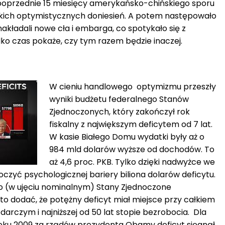
z poprzednie 15 miesięcy amerykańsko-chińskiego sporu
akich optymistycznych doniesień. A potem następowało
kładali nowe cła i embarga, co spotykało się z
ko czas pokaże, czy tym razem będzie inaczej.
W cieniu handlowego optymizmu przeszły
wyniki budżetu federalnego Stanów
Zjednoczonych, który zakończył rok
fiskalny z największym deficytem od 7 lat.
W kasie Białego Domu wydatki były aż o
984 mld dolarów wyższe od dochodów. To
aż 4,6 proc. PKB. Tylko dzięki nadwyżce we
roczyć psychologicznej bariery biliona dolarów deficytu.
o (w ujęciu nominalnym) Stany Zjednoczone
to dodać, że potężny deficyt miał miejsce przy całkiem
rczym i najniższej od 50 lat stopie bezrobocia. Dla
oku 2009 za rządów prezydenta Obamy deficyt sięgnął