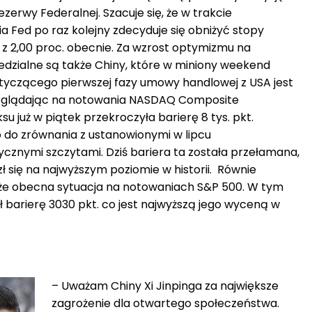
erwy Federalnej. Szacuje się, że w trakcie
 Fed po raz kolejny zdecyduje się obniżyć stopy
z 2,00 proc. obecnie. Za wzrost optymizmu na
dzialne są także Chiny, które w miniony weekend
dotyczącego pierwszej fazy umowy handlowej z USA jest
poglądając na notowania NASDAQ Composite
u już w piątek przekroczyła barierę 8 tys. pkt.
 do zrównania z ustanowionymi w lipcu
ycznymi szczytami. Dziś bariera ta została przełamana,
ł się na najwyższym poziomie w historii. Równie
że obecna sytuacja na notowaniach S&P 500. W tym
 barierę 3030 pkt. co jest najwyższą jego wyceną w
– Uważam Chiny Xi Jinpinga za największe
zagrożenie dla otwartego społeczeństwa.