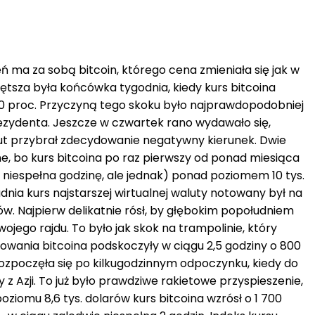
 ma za sobą bitcoin, którego cena zmieniała się jak w
ętsza była końcówka tygodnia, kiedy kurs bitcoina
0 proc. Przyczyną tego skoku było najprawdopodobniej
zydenta. Jeszcze w czwartek rano wydawało się,
ut przybrał zdecydowanie negatywny kierunek. Dwie
lne, bo kurs bitcoina po raz pierwszy od ponad miesiąca
 niespełna godzinę, ale jednak) ponad poziomem 10 tys.
dnia kurs najstarszej wirtualnej waluty notowany był na
rów. Najpierw delikatnie rósł, by głębokim popołudniem
jego rajdu. To było jak skok na trampolinie, który
otowania bitcoina podskoczyły w ciągu 2,5 godziny o 800
rozpoczęła się po kilkugodzinnym odpoczynku, kiedy do
y z Azji. To już było prawdziwe rakietowe przyspieszenie,
oziomu 8,6 tys. dolarów kurs bitcoina wzrósł o 1 700