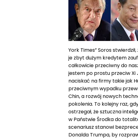
York Times” Soros stwierdził
je zbyt dużym kredytem zaufa
całkowicie przeciwny do nasz
jestem po prostu przeciw Xi
naciskać na firmy takie jak
przeciwnym wypadku przewo
Chin, a rozwój nowych technol
pokolenia. To kolejny raz, gdy
ostrzegał, że sztuczna inte
w Państwie Środka do totalit
scenariusz stanowi bezprec
Donalda Trumpa, by rozprawi