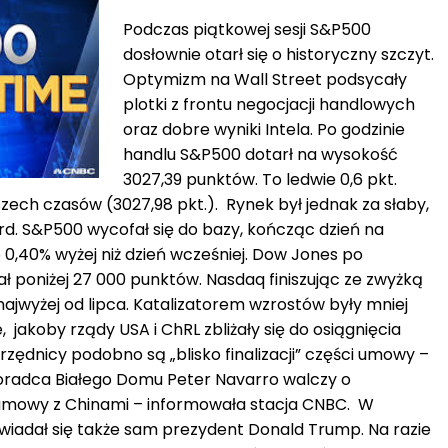
Podczas piątkowej sesji S&P500
dosłownie otarł się o historyczny szczyt.
Optymizm na Wall Street podsycały
plotki z frontu negocjacji handlowych
oraz dobre wyniki Intela. Po godzinie
handlu S&P500 dotarł na wysokość
3027,39 punktów. To ledwie 0,6 pkt.
zech czasów (3027,98 pkt.). Rynek był jednak za słaby,
rd. S&P500 wycofał się do bazy, kończąc dzień na
 o 0,40% wyżej niż dzień wcześniej. Dow Jones po
ał poniżej 27 000 punktów. Nasdaq finiszując ze zwyżką
 najwyżej od lipca. Katalizatorem wzrostów były mniej
e, jakoby rządy USA i ChRL zbliżały się do osiągnięcia
zędnicy podobno są „blisko finalizacji” części umowy –
oradca Białego Domu Peter Navarro walczy o
” umowy z Chinami – informowała stacja CNBC. W
iadał się także sam prezydent Donald Trump. Na razie