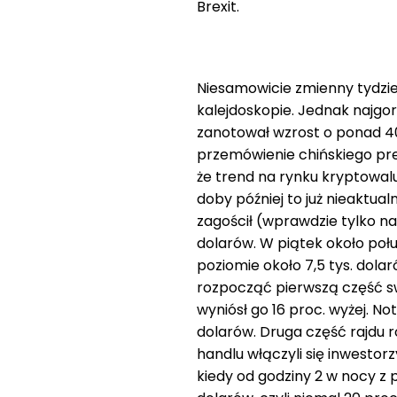
Brexit.
Niesamowicie zmienny tydzień
kalejdoskopie. Jednak najgor
zanotował wzrost o ponad 4
przemówienie chińskiego pre
że trend na rynku kryptowal
doby później to już nieaktua
zagościł (wprawdzie tylko na
dolarów. W piątek około połu
poziomie około 7,5 tys. dola
rozpocząć pierwszą część swo
wyniósł go 16 proc. wyżej. N
dolarów. Druga część rajdu 
handlu włączyli się inwestorz
kiedy od godziny 2 w nocy z p