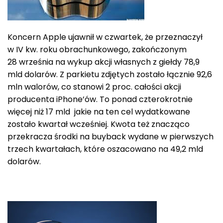
Koncern Apple ujawnił w czwartek, że przeznaczył
w IV kw. roku obrachunkowego, zakończonym
28 września na wykup akcji własnych z giełdy 78,9
mld dolarów. Z parkietu zdjętych zostało łącznie 92,6
mln walorów, co stanowi 2 proc. całości akcji
producenta iPhone’ów. To ponad czterokrotnie
więcej niż 17 mld jakie na ten cel wydatkowane
zostało kwartał wcześniej. Kwota też znacząco
przekracza środki na buyback wydane w pierwszych
trzech kwartałach, które oszacowano na 49,2 mld
dolarów.