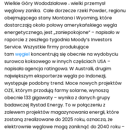
Wielkie Góry Wododziałowe ˗ wielki przemysł
węglowy zanika. Całe dorzecze rzeki Powder, regionu
obejmującego stany Montana i Wyoming, które
dostarczają około połowy amerykańskiego węgla
energetycznego, jest „zaniepokojone” – napisało w
raporcie z zeszłego tygodnia Moody’s Investors
Service. Wszystkie firmy produkujące
tam
węgiel
koncentrują się obecnie na wydobyciu
surowca koksowego w innych częściach USA –
napisała agencja ratingowa. W Australii, drugim
największym eksporterze węgla po Indonezji,
występuje podobny trend. Moce nowych projektów
OZE, którym przodują farmy solarne, wynoszą
obecnie 133 gigawaty – wynika z danych grupy
badawczej Rystad Energy. To w połączeniu z
zalewem projektów magazynowania energii, które
zostaną zrealizowane do 2025 roku, oznacza, że
elektrownie węglowe mogą zaniknąć do 2040 roku –