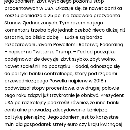
jego zdaniem, zbyt wysokiego poziomu stóp
procentowych w USA. Okazuje się, że nawet obniżka
kosztu pieniądza o 25 pb. nie zadowala prezydenta
Stanów Zjednoczonych. Tym razem na jego
komentarz trzeba było jednak czekać nieco dłużej niż
ostatnio, bo blisko dobę. – Ludzie są bardzo
rozczarowani Jayem Powellem i Rezerwą Federalną
– napisał na Twitterze Trump. – Fed od początku
podejmował złe decyzje, zbyt szybko, zbyt wolno.
Nawet zacieśnili na początku – dodał, odnosząc się
do polityki banku centralnego, który pod rządami
przewodniczącego Powella najpierw w 2018 r.
podwyższał stopy procentowe, a w drugiej połowie
tego roku zdążył już trzykrotnie je obniżyć. Prezydent
USA po raz kolejny podkreślił również, że inne banki
centralne prowadzą zdecydowanie luźniejszą
politykę pieniężną. Jego zdaniem jest to korzystne
m.in. dla gospodarek strefy euro czy kraju kwitnącej