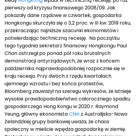
kiedy
Hongkong
wpadł w techniczną recesję, po raz
pierwszy od kryzysu finansowego 2008/09. Jak
pokazały dane rządowe w czwartek, gospodarka
Hongkongu skurczyła się o 3,2 proc. w III kw. 2019 roku,
przekraczając najniższe szacunki ekonomistów i
potwierdzając techniczną recesję. Na początku
tego tygodnia sekretarz finansowy Hongkongu Paul
Chan ostrzegł po ponad pół roku brutalnych
demonstracji antyrządowych, że wraz z końcem
października najprawdopodobniej rozpocznie się w
kraju recesja. Przy dwóch z rzędu kwartałach
ujemnego wzrostu i bez końca protestów,
Bloomberg zauważył na szeregu wykresów, że istnieje
wysokie prawdopodobieństwo całorocznego spadku
gospodarczego Hong Kongu w 2020 r. Raymond
Yeung, główny ekonomista
Chin
z Australijsko-Nowo
Zelandzkiej grupy bankowej uważa, że chaos
społeczny w mieście wpędza gospodarkę w ziemię.