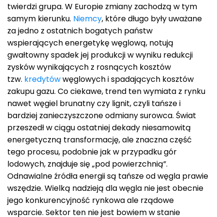
twierdzi grupa. W Europie zmiany zachodzą w tym
samym kierunku.
Niemcy
, które długo były uważane
za jedno z ostatnich bogatych państw
wspierających energetykę węglową, notują
gwałtowny spadek jej produkcji w wyniku redukcji
zysków wynikających z rosnących kosztów
tzw.
kredytów
węglowych i spadających kosztów
zakupu gazu. Co ciekawe, trend ten wymiata z rynku
nawet węgiel brunatny czy lignit, czyli tańsze i
bardziej zanieczyszczone odmiany surowca. Świat
przeszedł w ciągu ostatniej dekady niesamowitą
energetyczną transformację, ale znaczna część
tego procesu, podobnie jak w przypadku gór
lodowych, znajduje się „pod powierzchnią”.
Odnawialne źródła energii są tańsze od węgla prawie
wszędzie. Wielką nadzieją dla węgla nie jest obecnie
jego konkurencyjność rynkowa ale rządowe
wsparcie. Sektor ten nie jest bowiem w stanie