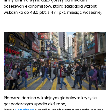
firmy MNI. To wynik dużo gorszy od mediany
oczekiwań ekonomistów, która zakładała wzrost
wskaźnika do 48,0 pkt. z 47,1 pkt. miesiąc wcześniej.
Pierwsze domino w kolejnym globalnym kryzysie
gospodarczym upadło dziś rano,