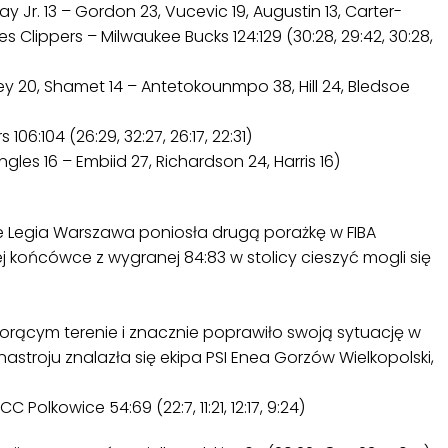
y Jr. 13 – Gordon 23, Vucevic 19, Augustin 13, Carter-
les Clippers – Milwaukee Bucks 124:129 (30:28, 29:42, 30:28,
rley 20, Shamet 14 – Antetokounmpo 38, Hill 24, Bledsoe
106:104 (26:29, 32:27, 26:17, 22:31)
ngles 16 – Embiid 27, Richardson 24, Harris 16)
ie Legia Warszawa poniosła drugą porażkę w FIBA
 końcówce z wygranej 84:83 w stolicy cieszyć mogli się
rącym terenie i znacznie poprawiło swoją sytuację w
stroju znalazła się ekipa PSI Enea Gorzów Wielkopolski,
 Polkowice 54:69 (22:7, 11:21, 12:17, 9:24)