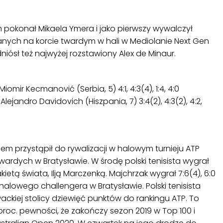
h pokonał Mikaela Ymera i jako pierwszy wywalczył
nych na korcie twardym w hali w Mediolanie Next Gen
niósł też najwyżej rozstawiony Alex de Minaur.
Miomir Kecmanović (Serbia, 5) 4:1, 4:3(4), 1:4, 4:0
ejandro Davidovich (Hiszpania, 7) 3:4(2), 4:3(2), 4:2,
m przystąpił do rywalizacji w halowym turnieju ATP
wardych w Bratysławie. W środę polski tenisista wygrał
ietą świata, Ilją Marczenką. Majchrzak wygrał 7:6(4), 6:0
e halowego challengera w Bratysławie. Polski tenisista
wackiej stolicy dziewięć punktów do rankingu ATP. To
proc. pewności, że zakończy sezon 2019 w Top 100 i