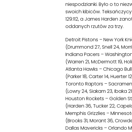
niespodzianki. Było o to niez
swoich kibiców. Teksańczycy
129:112, a James Harden zanot
oddanych rzutów za trzy.
Detroit Pistons – New York Knick
(Drummond 27, Snell 24, Morris 
Indiana Pacers – Washington Wi
(Warren 21, McDermott 19, Holi
Atlanta Hawks – Chicago Bulls 9
(Parker 18, Carter 14, Huerter 
Toronto Raptors – Sacramento 
(Lowry 24, Siakam 23, Ibaka 21
Houston Rockets – Golden State
(Harden 36, Tucker 22, Capela 1
Memphis Grizzlies – Minnesota 
(Brooks 31, Morant 36, Crowder
Dallas Mavericks – Orlando Mag