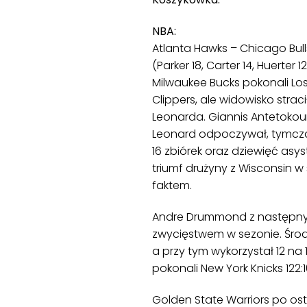
NBA:
Atlanta Hawks – Chicago Bulls 9
(Parker 18, Carter 14, Huerter 
Milwaukee Bucks pokonali Lo
Clippers, ale widowisko strac
Leonarda. Giannis Antetoko
Leonard odpoczywał, tymcza
16 zbiórek oraz dziewięć asys
triumf drużyny z Wisconsin w 
faktem.
Andre Drummond z następnym
zwycięstwem w sezonie. Środk
a przy tym wykorzystał 12 n
pokonali New York Knicks 122:1
Golden State Warriors po ost