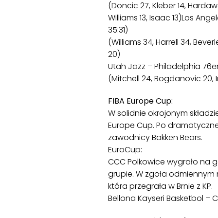
(Doncic 27, Kleber 14, Hardawa
Williams 13, Isaac 13)Los Ange
35:31)
(Williams 34, Harrell 34, Beve
20)
Utah Jazz – Philadelphia 76ers 
(Mitchell 24, Bogdanovic 20, I
FIBA Europe Cup:
W solidnie okrojonym składz
Europe Cup. Po dramatycznej
zawodnicy Bakken Bears.
EuroCup:
CCC Polkowice wygrało na go
grupie. W zgoła odmiennym na
która przegrała w Brnie z KP.
Bellona Kayseri Basketbol – CCC