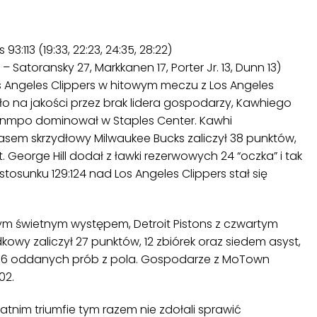
3:113 (19:33, 22:23, 24:35, 28:22)
12 – Satoransky 27, Markkanen 17, Porter Jr. 13, Dunn 13)
s Angeles Clippers w hitowym meczu z Los Angeles
iło na jakości przez brak lidera gospodarzy, Kawhiego
unmpo dominował w Staples Center. Kawhi
sem skrzydłowy Milwaukee Bucks zaliczył 38 punktów,
t. George Hill dodał z ławki rezerwowych 24 “oczka” i tak
stosunku 129:124 nad Los Angeles Clippers stał się
 świetnym występem, Detroit Pistons z czwartym
owy zaliczył 27 punktów, 12 zbiórek oraz siedem asyst,
a 16 oddanych prób z pola. Gospodarze z MoTown
02.
atnim triumfie tym razem nie zdołali sprawić