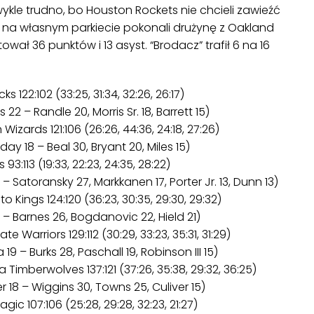
wykle trudno, bo Houston Rockets nie chcieli zawieźć
 na własnym parkiecie pokonali drużynę z Oakland
ował 36 punktów i 13 asyst. “Brodacz” trafił 6 na 16
s 122:102 (33:25, 31:34, 32:26, 26:17)
22 – Randle 20, Morris Sr. 18, Barrett 15)
zards 121:106 (26:26, 44:36, 24:18, 27:26)
day 18 – Beal 30, Bryant 20, Miles 15)
3:113 (19:33, 22:23, 24:35, 28:22)
12 – Satoransky 27, Markkanen 17, Porter Jr. 13, Dunn 13)
Kings 124:120 (36:23, 30:35, 29:30, 29:32)
 – Barnes 26, Bogdanovic 22, Hield 21)
 Warriors 129:112 (30:29, 33:23, 35:31, 31:29)
9 – Burks 28, Paschall 19, Robinson III 15)
Timberwolves 137:121 (37:26, 35:38, 29:32, 36:25)
 18 – Wiggins 30, Towns 25, Culiver 15)
ic 107:106 (25:28, 29:28, 32:23, 21:27)