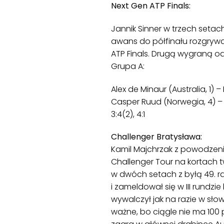
Next Gen ATP Finals:
Jannik Sinner w trzech setac
awans do półfinału rozgrywa
ATP Finals. Drugą wygraną od
Grupa A:
Alex de Minaur (Australia, 1) – 
Casper Ruud (Norwegia, 4) – Al
3:4(2), 4:1
Challenger Bratysława:
Kamil Majchrzak z powodzenie
Challenger Tour na kortach t
w dwóch setach z byłą 49. rak
i zameldował się w III rundzi
wywalczył jak na razie w sło
ważne, bo ciągle nie ma 100 