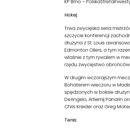
KP Brno – PolskaStrefaInwestycj
Hokej:
Trwa zwycięska seria mistrzó
szczycie konferencji zachodn
drużyna z St. Louis awansow
Edmonton Oilers, a tym raze
właśnie z tym rywalem w meczu
rzędu zwycięstwo obrońców 
W drugim wczorajszym meczu 
Bohaterem wieczoru w Madis
spędzonych w boksie drużyny 
DeAngelo, Artiemij Panarin ora
Chris Kreider oraz Greg McKe
Tenis: