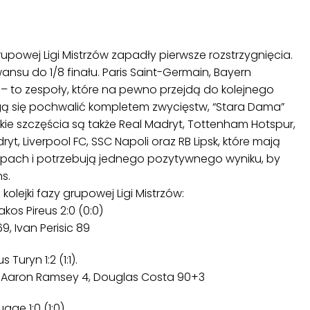
rupowej Ligi Mistrzów zapadły pierwsze rozstrzygnięcia.
ansu do 1/8 finału. Paris Saint-Germain, Bayern
– to zespoły, które na pewno przejdą do kolejnego
gą się pochwalić kompletem zwycięstw, “Stara Dama”
skie szczęścia są także Real Madryt, Tottenham Hotspur,
yt, Liverpool FC, SSC Napoli oraz RB Lipsk, które mają
upach i potrzebują jednego pozytywnego wyniku, by
s.
olejki fazy grupowej Ligi Mistrzów:
os Pireus 2:0 (0:0)
, Ivan Perisic 89
uryn 1:2 (1:1).
2 – Aaron Ramsey 4, Douglas Costa 90+3
gge 1:0 (1:0)