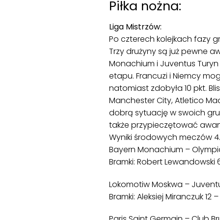
Piłka nożna:
Liga Mistrzów:
Po czterech kolejkach fazy g
Trzy drużyny są już pewne aw
Monachium i Juventus Turyn 
etapu. Francuzi i Niemcy mo
natomiast zdobyła 10 pkt. Bli
Manchester City, Atletico Madr
dobrą sytuację w swoich gr
także przypieczętować awan
Wyniki środowych meczów 4. k
Bayern Monachium – Olympiak
Bramki: Robert Lewandowski 69
Lokomotiw Moskwa – Juventus T
Bramki: Aleksiej Miranczuk 1
Paris Saint Germain – Club Bru