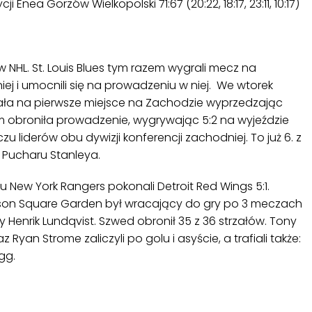
i Enea Gorzów Wielkopolski 71:67 (20:22, 18:17, 23:11, 10:17)
w NHL. St. Louis Blues tym razem wygrali mecz na
iej i umocnili się na prowadzeniu w niej. We wtorek
ała na pierwsze miejsce na Zachodzie wyprzedzając
m obroniła prowadzenie, wygrywając 5:2 na wyjeździe
 liderów obu dywizji konferencji zachodniej. To już 6. z
Pucharu Stanleya.
New York Rangers pokonali Detroit Red Wings 5:1.
on Square Garden był wracający do gry po 3 meczach
Henrik Lundqvist. Szwed obronił 35 z 36 strzałów. Tony
z Ryan Strome zaliczyli po golu i asyście, a trafiali także:
gg.