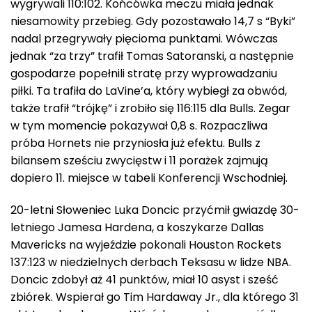
wygrywali 110:102. Końcówka meczu miała jednak
niesamowity przebieg. Gdy pozostawało 14,7 s “Byki”
nadal przegrywały pięcioma punktami. Wówczas
jednak “za trzy” trafił Tomas Satoranski, a następnie
gospodarze popełnili stratę przy wyprowadzaniu
piłki. Ta trafiła do LaVine’a, który wybiegł za obwód,
także trafił “trójkę” i zrobiło się 116:115 dla Bulls. Zegar
w tym momencie pokazywał 0,8 s. Rozpaczliwa
próba Hornets nie przyniosła już efektu. Bulls z
bilansem sześciu zwycięstw i 11 porażek zajmują
dopiero 11. miejsce w tabeli Konferencji Wschodniej.
20-letni Słoweniec Luka Doncic przyćmił gwiazdę 30-
letniego Jamesa Hardena, a koszykarze Dallas
Mavericks na wyjeździe pokonali Houston Rockets
137:123 w niedzielnych derbach Teksasu w lidze NBA.
Doncic zdobył aż 41 punktów, miał 10 asyst i sześć
zbiórek. Wspierał go Tim Hardaway Jr., dla którego 31