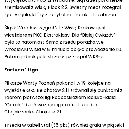
zwycięstwa w PKO Ekstraklasie. Śląski zespół u siebie
zremisował z Wisłą Płock 2:2. Świetny mecz rozegrał
Igor Angulo, który zdobył obie bramki dla zabrzan.
Śląsk Wrocław wygrał 2:1 z Wisłą Kraków i jest
wiceliderem PKO Ekstraklasy. Dla “Białej Gwiazdy”
była to natomiast ósma z rzędu porażka.We
Wrocławiu Wisła w 8. minucie objęła prowadzenie 1:0.
Potem jednak gole strzelał już zespół WKS-u.
Fortuna 1 Liga:
Piłkarze Warty Poznań pokonali w 19. kolejce na
wyjeździe GKS Bełchatów 2:1 i zrównali się punktami z
liderem pierwszej ligi Podbeskidziem Bielsko-Biała.
“Górale” dzień wcześniej pokonali u siebie
Chojniczankę Chojnice 2:1.
Trzecia w tabeli Stal (35 pkt) również grała w piątek i