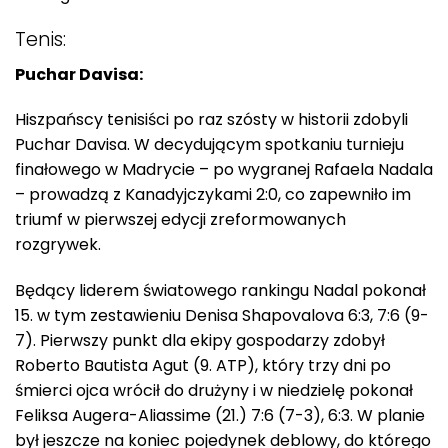
Tenis:
Puchar Davisa:
Hiszpańscy tenisiści po raz szósty w historii zdobyli
Puchar Davisa. W decydującym spotkaniu turnieju
finałowego w Madrycie – po wygranej Rafaela Nadala
– prowadzą z Kanadyjczykami 2:0, co zapewniło im
triumf w pierwszej edycji zreformowanych
rozgrywek.
Będący liderem światowego rankingu Nadal pokonał
15. w tym zestawieniu Denisa Shapovalova 6:3, 7:6 (9-
7). Pierwszy punkt dla ekipy gospodarzy zdobył
Roberto Bautista Agut (9. ATP), który trzy dni po
śmierci ojca wrócił do drużyny i w niedzielę pokonał
Feliksa Augera-Aliassime (21.) 7:6 (7-3), 6:3. W planie
był jeszcze na koniec pojedynek deblowy, do którego