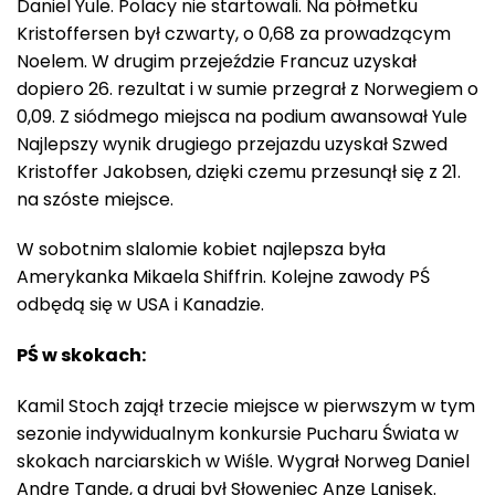
Daniel Yule. Polacy nie startowali. Na półmetku
Kristoffersen był czwarty, o 0,68 za prowadzącym
Noelem. W drugim przejeździe Francuz uzyskał
dopiero 26. rezultat i w sumie przegrał z Norwegiem o
0,09. Z siódmego miejsca na podium awansował Yule
Najlepszy wynik drugiego przejazdu uzyskał Szwed
Kristoffer Jakobsen, dzięki czemu przesunął się z 21.
na szóste miejsce.
W sobotnim slalomie kobiet najlepsza była
Amerykanka Mikaela Shiffrin. Kolejne zawody PŚ
odbędą się w USA i Kanadzie.
PŚ w skokach:
Kamil Stoch zajął trzecie miejsce w pierwszym w tym
sezonie indywidualnym konkursie Pucharu Świata w
skokach narciarskich w Wiśle. Wygrał Norweg Daniel
Andre Tande, a drugi był Słoweniec Anze Lanisek.