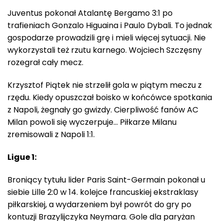
Juventus pokonał Atalantę Bergamo 3:1 po
trafieniach Gonzalo Higuaina i Paulo Dybali. To jednak
gospodarze prowadzili grę i mieli więcej sytuacji. Nie
wykorzystali też rzutu karnego. Wojciech Szczęsny
rozegrał cały mecz.
Krzysztof Piątek nie strzelił gola w piątym meczu z
rzędu. Kiedy opuszczał boisko w końcówce spotkania
z Napoli, żegnały go gwizdy. Cierpliwość fanów AC
Milan powoli się wyczerpuje… Piłkarze Milanu
zremisowali z Napoli 1:1.
Ligue 1:
Broniący tytułu lider Paris Saint-Germain pokonał u
siebie Lille 2:0 w 14. kolejce francuskiej ekstraklasy
piłkarskiej, a wydarzeniem był powrót do gry po
kontuzji Brazylijczyka Neymara. Gole dla paryżan