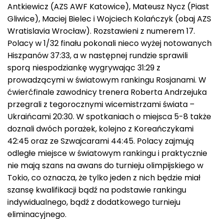
Antkiewicz (AZS AWF Katowice), Mateusz Nycz (Piast
Gliwice), Maciej Bielec i Wojciech Kolańczyk (obaj AZS
Wratislavia Wrocław). Rozstawieni z numerem 17.
Polacy w 1/32 finału pokonali nieco wyżej notowanych
Hiszpanów 37:33, a w następnej rundzie sprawili
sporą niespodziankę wygrywając 31:29 z
prowadzącymi w światowym rankingu Rosjanami. W
ćwierćfinale zawodnicy trenera Roberta Andrzejuka
przegrali z tegorocznymi wicemistrzami świata –
Ukraińcami 20:30. W spotkaniach o miejsca 5-8 także
doznali dwóch porażek, kolejno z Koreańczykami
42:45 oraz ze Szwajcarami 44:45. Polacy zajmują
odległe miejsce w światowym rankingu i praktycznie
nie mają szans na awans do turnieju olimpijskiego w
Tokio, co oznacza, że tylko jeden z nich będzie miał
szansę kwalifikacji bądź na podstawie rankingu
indywidualnego, bądź z dodatkowego turnieju
eliminacyjnego.