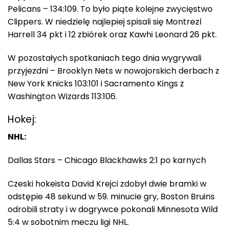
Pelicans – 134:109. To było piąte kolejne zwycięstwo
Clippers. W niedzielę najlepiej spisali się Montrezl
Harrell 34 pkt i 12 zbiórek oraz Kawhi Leonard 26 pkt.
W pozostałych spotkaniach tego dnia wygrywali
przyjezdni – Brooklyn Nets w nowojorskich derbach z
New York Knicks 103:101 i Sacramento Kings z
Washington Wizards 113:106.
Hokej:
NHL:
Dallas Stars – Chicago Blackhawks 2:1 po karnych
Czeski hokeista David Krejci zdobył dwie bramki w
odstępie 48 sekund w 59. minucie gry, Boston Bruins
odrobili straty i w dogrywce pokonali Minnesota Wild
5:4 w sobotnim meczu ligi NHL.