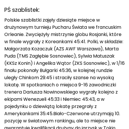
PŚ szablistek:
Polskie szablistki zajęły dziesiąte miejsce w
drużynowym turnieju Pucharu Świata we francuskim
Orleanie. Zwyciężyły mistrzynie globu Rosjanki, które
w finale wygrały z Koreankami 45:41. Polki, w składzie:
Małgorzata Kozaczuk (AZS AWF Warszawa), Marta
Puda (TMS Zagłębie Sosnowiec), Sylwia Matuszak
(KKSz Konin) i Angelika Wątor (ZKS Sosnowiec), w 1/16
finału pokonały Bułgarki 45:36, w kolejnej rundzie
uległy Chinkom 29:45 i straciły szanse na wysoką
lokatę. W spotkaniach o miejsca 9-16 zawodniczki
trenera Dariusza Nowinowskiego wygrały kolejno z
ekipami Wenezueli 45:33 i Niemiec 45:43, a w
pojedynku o dziewiątą lokatę przegrały z
Amerykankami 35:45.Biało-Czerwone utrzymają 10.
pozycję w światowym rankingu, ale to miejsce nie
gwarantuje kwalifikacji drużyny do igrzysk w Tokio.