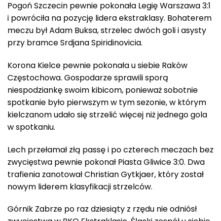
Pogoń Szczecin pewnie pokonała Legię Warszawa 3:1
i powróciła na pozycję lidera ekstraklasy. Bohaterem
meczu był Adam Buksa, strzelec dwóch goli i asysty
przy bramce Srdjana Spiridinovicia.
Korona Kielce pewnie pokonała u siebie Raków
Częstochowa. Gospodarze sprawili sporą
niespodziankę swoim kibicom, ponieważ sobotnie
spotkanie było pierwszym w tym sezonie, w którym
kielczanom udało się strzelić więcej niż jednego gola
w spotkaniu.
Lech przełamał złą passę i po czterech meczach bez
zwycięstwa pewnie pokonał Piasta Gliwice 3:0. Dwa
trafienia zanotował Christian Gytkjaer, który został
nowym liderem klasyfikacji strzelców.
Górnik Zabrze po raz dziesiąty z rzędu nie odniósł