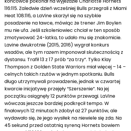
końcówce pokonał na wyjeździe Charlotte Hornets
116:115. Zaledwie dzień wcześniej Bulls przegrali z Miami
Heat 108:116, a LaVine skarżył się na szybkie
posadzenie na ławce, mówiąc że trener Jim Boylen
mu nie ufa. Jeśli szkoleniowiec chciał w ten sposób
zmotywować 24-latka, to udało mu się znakomicie.
Lavine dwukrotnie (2015, 2016) wygrał konkurs
wsadów, ale tym razem imponował skutecznością z
dystansu. Trafił 13 z 17 prób “za trzy”. Tylko Klay
Thompson z Golden State Warriors miał więcej – 14 –
celnych takich rzutów w jednym spotkaniu. Bulls
długo utrzymywali prowadzenie, jednak w czwartej
kwarcie inicjatywę przejęły “Szerszenie”. Na jej
początku osiągnęły 12 punktów przewagi. LaVine
wówczas jeszcze bardziej podkręcił tempo. W
finałowych 12 minutach zdobył aż 27 punktów, ale
wydawało się, że jego wysiłek na niewiele się zda. Na
45 sekund przed ostatnią syreną Hornets bowiem