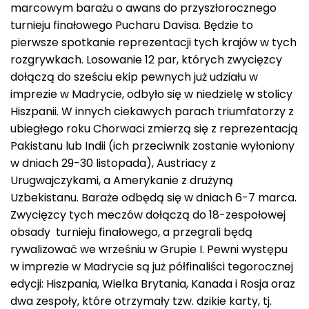
marcowym barażu o awans do przyszłorocznego
turnieju finałowego Pucharu Davisa. Będzie to
pierwsze spotkanie reprezentacji tych krajów w tych
rozgrywkach. Losowanie 12 par, których zwycięzcy
dołączą do sześciu ekip pewnych już udziału w
imprezie w Madrycie, odbyło się w niedzielę w stolicy
Hiszpanii. W innych ciekawych parach triumfatorzy z
ubiegłego roku Chorwaci zmierzą się z reprezentacją
Pakistanu lub Indii (ich przeciwnik zostanie wyłoniony
w dniach 29-30 listopada), Austriacy z
Urugwajczykami, a Amerykanie z drużyną
Uzbekistanu. Baraże odbędą się w dniach 6-7 marca.
Zwycięzcy tych meczów dołączą do 18-zespołowej
obsady turnieju finałowego, a przegrali będą
rywalizować we wrześniu w Grupie I. Pewni występu
w imprezie w Madrycie są już półfinaliści tegorocznej
edycji: Hiszpania, Wielka Brytania, Kanada i Rosja oraz
dwa zespoły, które otrzymały tzw. dzikie karty, tj.