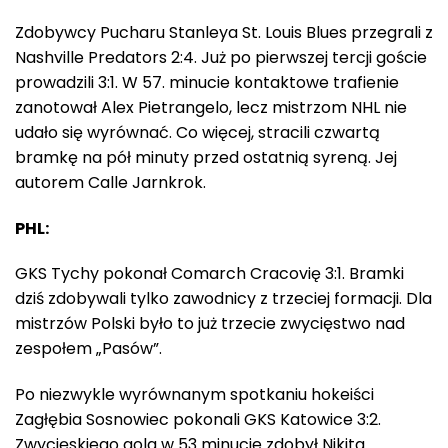
Zdobywcy Pucharu Stanleya St. Louis Blues przegrali z
Nashville Predators 2:4. Już po pierwszej tercji goście
prowadzili 3:1. W 57. minucie kontaktowe trafienie
zanotował Alex Pietrangelo, lecz mistrzom NHL nie
udało się wyrównać. Co więcej, stracili czwartą
bramkę na pół minuty przed ostatnią syreną. Jej
autorem Calle Jarnkrok.
PHL:
GKS Tychy pokonał Comarch Cracovię 3:1. Bramki
dziś zdobywali tylko zawodnicy z trzeciej formacji. Dla
mistrzów Polski było to już trzecie zwycięstwo nad
zespołem „Pasów”.
Po niezwykle wyrównanym spotkaniu hokeiści
Zagłębia Sosnowiec pokonali GKS Katowice 3:2.
Zwycięskiego gola w 53 minucie zdobył Nikita