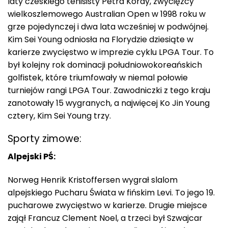
laty czeskiego tenisisty Petra Kordy, zwycięzcy
wielkoszlemowego Australian Open w 1998 roku w
grze pojedynczej i dwa lata wcześniej w podwójnej.
Kim Sei Young odniosła na Florydzie dziesiąte w
karierze zwycięstwo w imprezie cyklu LPGA Tour. To
był kolejny rok dominacji południowokoreańskich
golfistek, które triumfowały w niemal połowie
turniejów rangi LPGA Tour. Zawodniczki z tego kraju
zanotowały 15 wygranych, a najwięcej Ko Jin Young
cztery, Kim Sei Young trzy.
Sporty zimowe:
Alpejski PŚ:
Norweg Henrik Kristoffersen wygrał slalom
alpejskiego Pucharu Świata w fińskim Levi. To jego 19.
pucharowe zwycięstwo w karierze. Drugie miejsce
zajął Francuz Clement Noel, a trzeci był Szwajcar