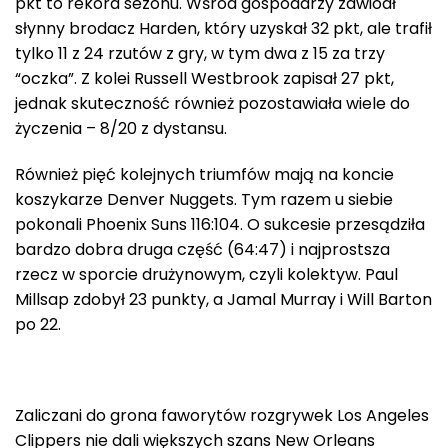
pkt to rekord sezonu. Wśród gospodarzy zawiódł
słynny brodacz Harden, który uzyskał 32 pkt, ale trafił
tylko 11 z 24 rzutów z gry, w tym dwa z 15 za trzy
“oczka”. Z kolei Russell Westbrook zapisał 27 pkt,
jednak skuteczność również pozostawiała wiele do
życzenia – 8/20 z dystansu.
Również pięć kolejnych triumfów mają na koncie
koszykarze Denver Nuggets. Tym razem u siebie
pokonali Phoenix Suns 116:104. O sukcesie przesądziła
bardzo dobra druga część (64:47) i najprostsza
rzecz w sporcie drużynowym, czyli kolektyw. Paul
Millsap zdobył 23 punkty, a Jamal Murray i Will Barton
po 22.
Zaliczani do grona faworytów rozgrywek Los Angeles
Clippers nie dali większych szans New Orleans