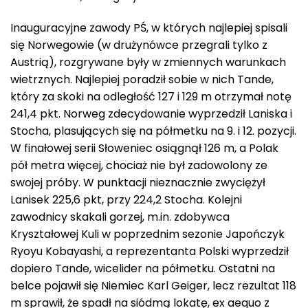
Inauguracyjne zawody PŚ, w których najlepiej spisali
się Norwegowie (w drużynówce przegrali tylko z
Austrią), rozgrywane były w zmiennych warunkach
wietrznych. Najlepiej poradził sobie w nich Tande,
który za skoki na odległość 127 i 129 m otrzymał notę
241,4 pkt. Norweg zdecydowanie wyprzedził Laniska i
Stocha, plasujących się na półmetku na 9. i 12. pozycji.
W finałowej serii Słoweniec osiągnął 126 m, a Polak
pół metra więcej, chociaż nie był zadowolony ze
swojej próby. W punktacji nieznacznie zwyciężył
Lanisek 225,6 pkt, przy 224,2 Stocha. Kolejni
zawodnicy skakali gorzej, m.in. zdobywca
Kryształowej Kuli w poprzednim sezonie Japończyk
Ryoyu Kobayashi, a reprezentanta Polski wyprzedził
dopiero Tande, wicelider na półmetku. Ostatni na
belce pojawił się Niemiec Karl Geiger, lecz rezultat 118
m sprawił, że spadł na siódmą lokatę, ex aequo z