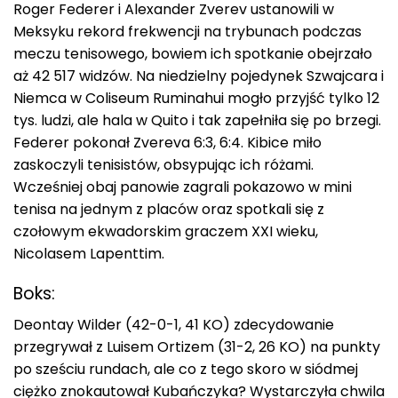
Roger Federer i Alexander Zverev ustanowili w
Meksyku rekord frekwencji na trybunach podczas
meczu tenisowego, bowiem ich spotkanie obejrzało
aż 42 517 widzów. Na niedzielny pojedynek Szwajcara i
Niemca w Coliseum Ruminahui mogło przyjść tylko 12
tys. ludzi, ale hala w Quito i tak zapełniła się po brzegi.
Federer pokonał Zvereva 6:3, 6:4. Kibice miło
zaskoczyli tenisistów, obsypując ich różami.
Wcześniej obaj panowie zagrali pokazowo w mini
tenisa na jednym z placów oraz spotkali się z
czołowym ekwadorskim graczem XXI wieku,
Nicolasem Lapenttim.
Boks:
Deontay Wilder (42-0-1, 41 KO) zdecydowanie
przegrywał z Luisem Ortizem (31-2, 26 KO) na punkty
po sześciu rundach, ale co z tego skoro w siódmej
ciężko znokautował Kubańczyka? Wystarczyła chwila