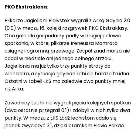
PKO Ekstraklasa:
Piłkarze Jagiellonii Białystok wygrali z Arką Gdynia 2:0
(0:0) w meczu 16. kolejki rozgrywek PKO Ekstraklasy.
Oba gole dla gospodarzy padły w drugiej połowie
spotkania, w której piłkarze Ireneusza Mamrota
osiągnęli ogromną przewagę. Zespół znad morza nie
oddał w niedziele ani jednego celnego strzału.
Jagiellonia ma już tylko trzy punkty straty do
wicelidera, a sytuacja gdynian robi się bardzo trudna.
Ostatni w tabeli ŁKS ma zaledwie dwa punkty mniej
niż Arka.
Zawodnicy Lechii nie wygrali pięciu kolejnych spotkań
(dwa ostatnie przegrali 0:1) i zdobyli w nich tylko dwa
punkty. W meczu z ŁKS Łódź lechistom udało się
jednak zwyciężyć 3:1, dzięki bramkom Flavio Paixao.