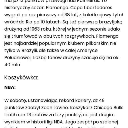
ma już 13 punktów przewagi nad Palmeiras. To
historyczny sezon Flamengo. Copa Libertadores
wygrali po raz pierwszy od 38 lat, z kolei krajowy tytuł
wrócił do Rio po 10 latach. Są też pierwszą brazylijską
drużyną od 1963 roku, której w jednym sezonie udało
się triumfować w obu tych rozgrywkach. Flamengo
jest najbardziej popularnym klubem piłkarskim nie
tylko w Brazylii, ale także w całej Ameryce
Południowej. Liczbę fanów drużyny szacuje się na ok.
40 mln.
Koszykówka:
NBA:
W sobotę, ustanawiając rekord kariery, aż 49
punktów zdobył Zach LaVine. Koszykarz Chicago Bulls
trafił m.in. 13 rzutów za trzy punkty, co jest drugim
wynikiem w historii ligi NBA. Jego zespół po szalonej