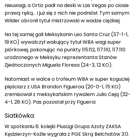
nieuwagi, a Ortiz padł na deski w Las Vegas po ciosie
prawą ręką… i już się z nich nie podniósł. Tym samym
Wilder obronił tytuł mistrzowski w wadze ciężkiej.
Na tej samej gali Meksykanin Leo Santa Cruz (37-1-1,
19 KO) wywalczył wakujący tytuł WBA wagi super
piórkowej, pokonując na punkty 115:112, 117:110, 117:110
urodzonego w Meksyku reprezentanta Stanów
Zjednoczonych Miguela Floresa (24-3, 12 KO).
Natomiast w walce o trofeum WBA w super koguciej
pięściarz z USA Brandon Figueroa (20-0-1, 15 KO)
zremisował z meksykańskim rywalem Julio Ceją (32-
4-1, 28 KO). Pas pozostał przy Figueroi.
Siatkówka:
W spotkaniu 6. kolejki PlusLigi Grupa Azoty ZAKSA
Kędzierzyn-Koźle wygrała z PGE Skrą Bełchatów 3:0.