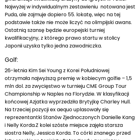
Najwyżej w indywidualnym zestawieniu notowana jest
Puda, ale zajmuje dopiero 55. lokatę, więc na tej
podstawie także nie może liczyć na olimpijski awans.
Ostatnią szansę będzie europejski turniej
kwalifikacyjny, z którego prawo startu w stolicy
Japonii uzyska tylko jedna zawodniczka.
Golf:
26-letnia Kim Sei Young z Korei Południowej
otrzymała najwyższą premię w kobiecym golfie – 1,5
mln dol. za zwycięstwo w turnieju CME Group Tour
Championship w Naples na Florydzie. W klasyfikacji
końcowej Azjatka wyprzedziła Brytyjkę Charley Hull.
Na trzeciej pozycji ex aequo uplasowały się
reprezentantki Stanów Zjednoczonych Danielle Kang
i Nelly Korda.Z kolei szóste miejsce zajęła starsza
siostra Nelly, Jessica Korda. To córki znanego przed