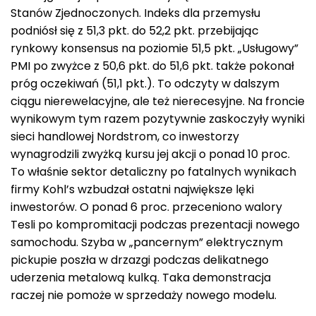
Stanów Zjednoczonych. Indeks dla przemysłu
podniósł się z 51,3 pkt. do 52,2 pkt. przebijając
rynkowy konsensus na poziomie 51,5 pkt. „Usługowy”
PMI po zwyżce z 50,6 pkt. do 51,6 pkt. także pokonał
próg oczekiwań (51,1 pkt.). To odczyty w dalszym
ciągu nierewelacyjne, ale też nierecesyjne. Na froncie
wynikowym tym razem pozytywnie zaskoczyły wyniki
sieci handlowej Nordstrom, co inwestorzy
wynagrodzili zwyżką kursu jej akcji o ponad 10 proc.
To właśnie sektor detaliczny po fatalnych wynikach
firmy Kohl’s wzbudzał ostatni największe lęki
inwestorów. O ponad 6 proc. przeceniono walory
Tesli po kompromitacji podczas prezentacji nowego
samochodu. Szyba w „pancernym” elektrycznym
pickupie poszła w drzazgi podczas delikatnego
uderzenia metalową kulką. Taka demonstracja
raczej nie pomoże w sprzedaży nowego modelu.