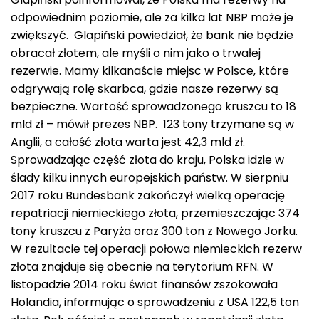
odpowiednim poziomie, ale za kilka lat NBP może je
zwiększyć. Glapiński powiedział, że bank nie będzie
obracał złotem, ale myśli o nim jako o trwałej
rezerwie. Mamy kilkanaście miejsc w Polsce, które
odgrywają rolę skarbca, gdzie nasze rezerwy są
bezpieczne. Wartość sprowadzonego kruszcu to 18
mld zł – mówił prezes NBP. 123 tony trzymane są w
Anglii, a całość złota warta jest 42,3 mld zł.
Sprowadzając część złota do kraju, Polska idzie w
ślady kilku innych europejskich państw. W sierpniu
2017 roku Bundesbank zakończył wielką operację
repatriacji niemieckiego złota, przemieszczając 374
tony kruszcu z Paryża oraz 300 ton z Nowego Jorku.
W rezultacie tej operacji połowa niemieckich rezerw
złota znajduje się obecnie na terytorium RFN. W
listopadzie 2014 roku świat finansów zszokowała
Holandia, informując o sprowadzeniu z USA 122,5 ton