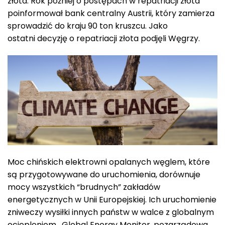
złota. Rok później o postępach w repatriacji złota
poinformował bank centralny Austrii, który zamierza
sprowadzić do kraju 90 ton kruszcu. Jako
ostatni decyzję o repatriacji złota podjęli Węgrzy.
Moc chińskich elektrowni opalanych węglem, które
są przygotowywane do uruchomienia, dorównuje
mocy wszystkich “brudnych” zakładów
energetycznych w Unii Europejskiej. Ich uruchomienie
zniweczy wysiłki innych państw w walce z globalnym
ociepleniem. Global Energy Monitor, pozarządowa