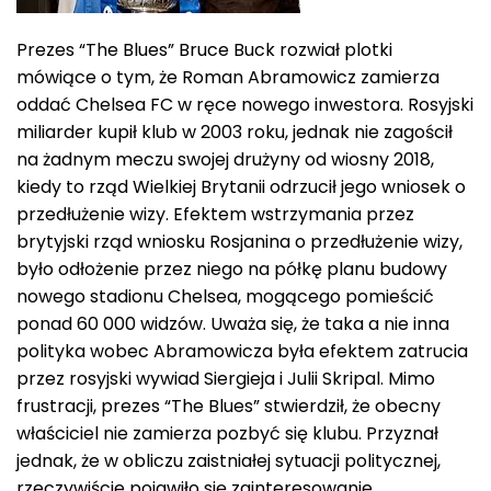
Prezes “The Blues” Bruce Buck rozwiał plotki
mówiące o tym, że Roman Abramowicz zamierza
oddać Chelsea FC w ręce nowego inwestora. Rosyjski
miliarder kupił klub w 2003 roku, jednak nie zagościł
na żadnym meczu swojej drużyny od wiosny 2018,
kiedy to rząd Wielkiej Brytanii odrzucił jego wniosek o
przedłużenie wizy. Efektem wstrzymania przez
brytyjski rząd wniosku Rosjanina o przedłużenie wizy,
było odłożenie przez niego na półkę planu budowy
nowego stadionu Chelsea, mogącego pomieścić
ponad 60 000 widzów. Uważa się, że taka a nie inna
polityka wobec Abramowicza była efektem zatrucia
przez rosyjski wywiad Siergieja i Julii Skripal. Mimo
frustracji, prezes “The Blues” stwierdził, że obecny
właściciel nie zamierza pozbyć się klubu. Przyznał
jednak, że w obliczu zaistniałej sytuacji politycznej,
rzeczywiście pojawiło się zainteresowanie