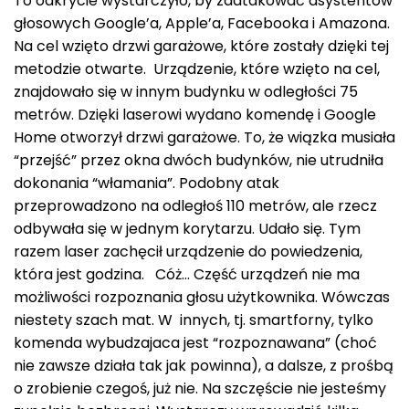
To odkrycie wystarczyło, by zaatakować asystentów
głosowych Google’a, Apple’a, Facebooka i Amazona.
Na cel wzięto drzwi garażowe, które zostały dzięki tej
metodzie otwarte. Urządzenie, które wzięto na cel,
znajdowało się w innym budynku w odległości 75
metrów. Dzięki laserowi wydano komendę i Google
Home otworzył drzwi garażowe. To, że wiązka musiała
“przejść” przez okna dwóch budynków, nie utrudniła
dokonania “włamania”. Podobny atak
przeprowadzono na odległoś 110 metrów, ale rzecz
odbywała się w jednym korytarzu. Udało się. Tym
razem laser zachęcił urządzenie do powiedzenia,
która jest godzina. Cóż… Część urządzeń nie ma
możliwości rozpoznania głosu użytkownika. Wówczas
niestety szach mat. W innych, tj. smartforny, tylko
komenda wybudzajaca jest “rozpoznawana” (choć
nie zawsze działa tak jak powinna), a dalsze, z prośbą
o zrobienie czegoś, już nie. Na szczęście nie jesteśmy