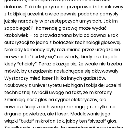
dolarów. Taki eksperyment przeprowadzili naukowcy
z tokijskiej uczelni, a więc pewnie podobne pomysły
już się narodziły w przestępczych umysłach. Jak im
zapobiegać? Komendę głosową może wydać
ktokolwiek – ta prawda znana była od dawna. Brak
autoryzacji to jedna z bolączek technologii głosowej.
Niekiedy komendy były rozumiane przez urządzenia
na wyrost i “budziły się” nie wtedy, kiedy trzeba, ale
kiedy “chciały”. Teraz okazuje się, że wcale nie trzeba
mówić, by urządzenia nasłuchujące się aktywowały.
Wystarczy mieć laser i kilka innych gadżetów.
Naukowcy z Uniwersytetu Michigan i tokijskiej uczelni
technicznej zwrócili uwagę na fakt, że mikrofony
zmieniają nasz głos na sygnał elektryczny, ale
nowocześniejsze ich wersje zareagują nie tylko na
drgania powietrza, ale i laser. Modulowanie jego
wiązki “budzi” mikrofon tak, jakby ten “słyszał” głos.