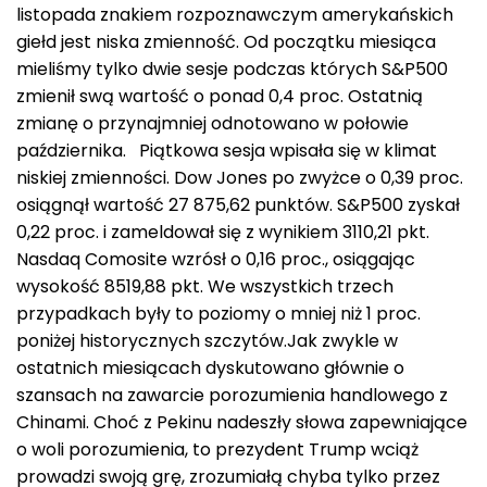
listopada znakiem rozpoznawczym amerykańskich
giełd jest niska zmienność. Od początku miesiąca
mieliśmy tylko dwie sesje podczas których S&P500
zmienił swą wartość o ponad 0,4 proc. Ostatnią
zmianę o przynajmniej odnotowano w połowie
października. Piątkowa sesja wpisała się w klimat
niskiej zmienności. Dow Jones po zwyżce o 0,39 proc.
osiągnął wartość 27 875,62 punktów. S&P500 zyskał
0,22 proc. i zameldował się z wynikiem 3110,21 pkt.
Nasdaq Comosite wzrósł o 0,16 proc., osiągając
wysokość 8519,88 pkt. We wszystkich trzech
przypadkach były to poziomy o mniej niż 1 proc.
poniżej historycznych szczytów.Jak zwykle w
ostatnich miesiącach dyskutowano głównie o
szansach na zawarcie porozumienia handlowego z
Chinami. Choć z Pekinu nadeszły słowa zapewniające
o woli porozumienia, to prezydent Trump wciąż
prowadzi swoją grę, zrozumiałą chyba tylko przez