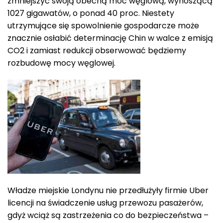
zmniejszyć swoją obecną moc węglową, wynoszącą
1027 gigawatów, o ponad 40 proc. Niestety
utrzymujące się spowolnienie gospodarcze może
znacznie osłabić determinację Chin w walce z emisją
CO2 i zamiast redukcji obserwować będziemy
rozbudowę mocy węglowej.
Władze miejskie Londynu nie przedłużyły firmie Uber
licencji na świadczenie usług przewozu pasażerów,
gdyż wciąż są zastrzeżenia co do bezpieczeństwa –