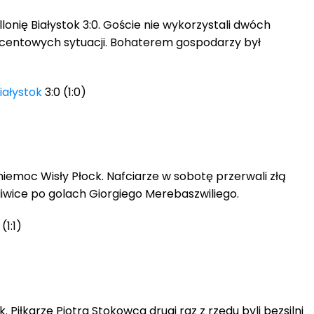
lonię Białystok 3:0. Goście nie wykorzystali dwóch
rocentowych sytuacji. Bohaterem gospodarzy był
Białystok
3:0 (1:0)
iemoc Wisły Płock. Nafciarze w sobotę przerwali złą
 Gliwice po golach Giorgiego Merebaszwiliego.
 (1:1)
Piłkarze Piotra Stokowca drugi raz z rzędu byli bezsilni