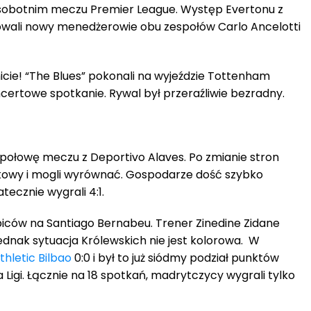
 sobotnim meczu Premier League. Występ Evertonu z
wali nowy menedżerowie obu zespołów Carlo Ancelotti
ie! “The Blues” pokonali na wyjeździe Tottenham
certowe spotkanie. Rywal był przeraźliwie bezradny.
 połowę meczu z Deportivo Alaves. Po zmianie stron
mkowy i mogli wyrównać. Gospodarze dość szybko
atecznie wygrali 4:1.
biców na Santiago Bernabeu. Trener Zinedine Zidane
jednak sytuacja Królewskich nie jest kolorowa. W
thletic Bilbao
0:0 i był to już siódmy podział punktów
 Ligi. Łącznie na 18 spotkań, madrytczycy wygrali tylko