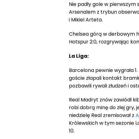
Nie padły gole w pierwszym
Arsenalem z trybun obserwo
i Mikiel Arteta.
Chelsea górą w derbowym hic
Hotspur 2:0, rozgrywając kon
La Liga:
Barcelona pewnie wygrała 1.
goście złapali kontakt bra
pozbawili rywali złudzeń i ost
Real Madryt znów zawiódł ki
robi dobrą minę do złej gry, 
niedzielę Real zremisował z
A
Królewskich w tym sezonie La
10.