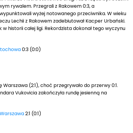
owym rywalem. Przegrali z Rakowem 0:3, a
 wypunktowali wyżej notowanego przeciwnika. W wieku
 meczu Lechii z Rakowem zadebiutował Kacper Urbański.
w historii całej ligi. Rekordzista dokonał tego wyczynu
stochowa
0:3 (0:0)
ę Warszawa (2:1), choć przegrywało do przerwy 0:1.
ndara Vukovicia zakończyła rundę jesienną na
 Warszawa
2:1 (0:1)