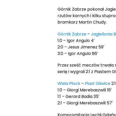
Górnik Zabrze pokonał Jagiel
rzutów karnych i kilku stup
bramkarz Martin Chudy.
Górnik Zabrze
–
Jagiellonia 
1:0 – Igor Angulo 4′
2:0 – Jesus Jimenez 59′
3:0 – Igor Angulo 86′
Przez sześć meczów trwała n
serię i wygrali 2:1 z Piastem
Wisła Płock
–
Piast Gliwice
2:1
1:0 – Giorgi Merebaszwili 16′
1:1 – Gerard Badia 35′
2:1 – Giorgi Merebaszwili 57′
Kompromitacja Lechii Gdańsk. 