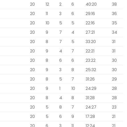
20
12
2
6
40:20
38
20
11
3
6
29:16
36
20
10
5
5
22:16
35
20
9
7
4
27:21
34
20
8
7
5
33:20
31
20
9
4
7
22:21
31
20
8
6
6
23:22
30
20
9
3
8
25:32
30
20
8
5
7
31:26
29
20
9
1
10
24:29
28
20
8
4
8
31:28
28
20
5
8
7
24:27
23
20
5
6
9
17:28
21
20
6
3
11
12:24
21