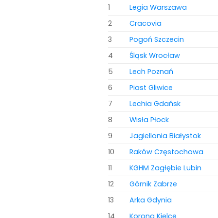
1
Legia Warszawa
2
Cracovia
3
Pogoń Szczecin
4
Śląsk Wrocław
5
Lech Poznań
6
Piast Gliwice
7
Lechia Gdańsk
8
Wisła Płock
9
Jagiellonia Białystok
10
Raków Częstochowa
11
KGHM Zagłębie Lubin
12
Górnik Zabrze
13
Arka Gdynia
14
Korona Kielce