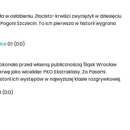
a w osłabieniu. Złocisto-krwiści zwyciężyli w dziesięciu
 Pogoni Szczecin. To ich pierwsza w historii wygrana
lce
0:1 (0:0)
 pokonała przed własną publicznością Śląsk Wrocław
zerwę jako wicelider PKO Ekstraklasy. Za Pasami
istorii ich występów w najwyższej klasie rozgrywkowej.
0 (0:0)