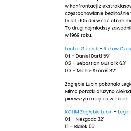
w konfrontacji z ekstraklas
częstochowianie bezlitośnie
15 lat i 105 dni w sob otnim
To drugi najmłodszy zawodnik 
w 1969 roku.
Lechia Gdańsk
–
Raków Czę
0:1 – Daniel Bartl 59′
0:2 – Sebastian Musiolik 63′
0:3 – Michał Skóraś 82′
Zagłębie Lubin pokonało Legi
Mimo porażki drużyna Aleksa
pierwszym miejscu w tabeli.
KGHM Zagłębie Lubin
–
Legia
0:1 – Niezgoda 32′
1:1 – Białek 56′