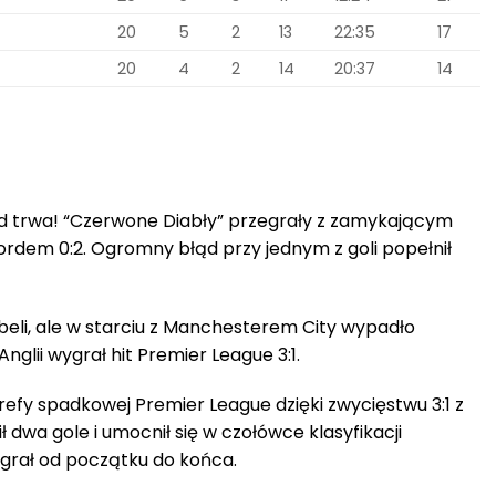
20
5
2
13
22:35
17
20
4
2
14
20:37
14
 trwa! “Czerwone Diabły” przegrały z zamykającym
rdem 0:2. Ogromny błąd przy jednym z goli popełnił
tabeli, ale w starciu z Manchesterem City wypadło
nglii wygrał hit Premier League 3:1.
efy spadkowej Premier League dzięki zwycięstwu 3:1 z
ił dwa gole i umocnił się w czołówce klasyfikacji
 grał od początku do końca.