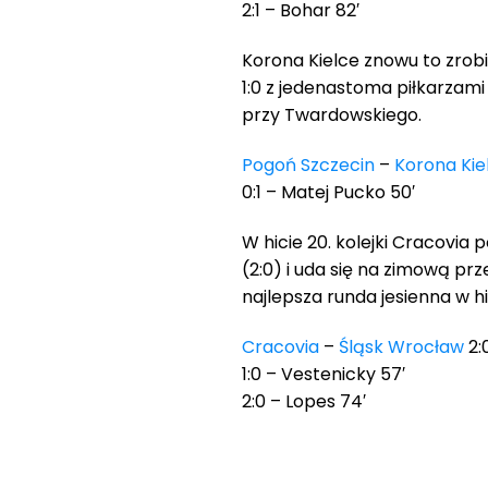
2:1 – Bohar 82′
Korona Kielce znowu to zrobił
1:0 z jedenastoma piłkarzami
przy Twardowskiego.
Pogoń Szczecin
–
Korona Kie
0:1 – Matej Pucko 50′
W hicie 20. kolejki Cracovia
(2:0) i uda się na zimową pr
najlepsza runda jesienna w h
Cracovia
–
Śląsk Wrocław
2:
1:0 – Vestenicky 57′
2:0 – Lopes 74′