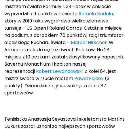
mistrzem świata Formuły 1. 34-latek w Ankiecie
wyprzedził o 11 punktów tenisistę
Rafaela Nadala
,
który w 2019 roku wygrał dwa wielkoszlemowe
turnieje – US Open i Roland Garros. Ostatnie miejsce
na podium, z dorobkiem 76 punktów, zajął triumfator
alpejskiego Pucharu Świata –
Marcel Hirscher
. W
Ankiecie znalazło się też dwóch Polaków. Na 28.
miejscu z 10 oczkami został sklasyfikowany napastnik
Bayernu Monachium i kapitan naszej
reprezentacji
Robert Lewandowski
. Z kolei 64. jest
mistrz świata w rzucie młotem
Paweł Fajdek
(3
punkty). Dziennikarze głosowali łącznie na 87
sportowców.
Tenisistka Anastasija Sevastova i skeletonista Martins
Dukurs zostali uznani za najlepszych sportowców