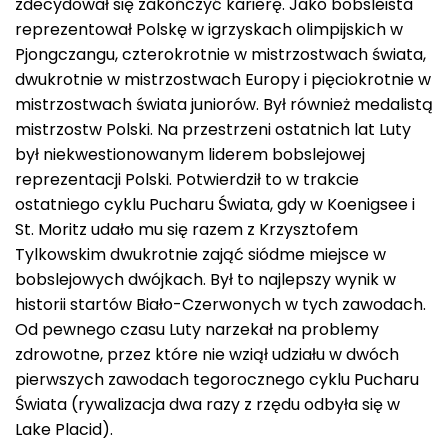
zdecydował się zakończyć karierę. Jako bobsleista
reprezentował Polskę w igrzyskach olimpijskich w
Pjongczangu, czterokrotnie w mistrzostwach świata,
dwukrotnie w mistrzostwach Europy i pięciokrotnie w
mistrzostwach świata juniorów. Był również medalistą
mistrzostw Polski. Na przestrzeni ostatnich lat Luty
był niekwestionowanym liderem bobslejowej
reprezentacji Polski. Potwierdził to w trakcie
ostatniego cyklu Pucharu Świata, gdy w Koenigsee i
St. Moritz udało mu się razem z Krzysztofem
Tylkowskim dwukrotnie zająć siódme miejsce w
bobslejowych dwójkach. Był to najlepszy wynik w
historii startów Biało-Czerwonych w tych zawodach.
Od pewnego czasu Luty narzekał na problemy
zdrowotne, przez które nie wziął udziału w dwóch
pierwszych zawodach tegorocznego cyklu Pucharu
Świata (rywalizacja dwa razy z rzędu odbyła się w
Lake Placid).