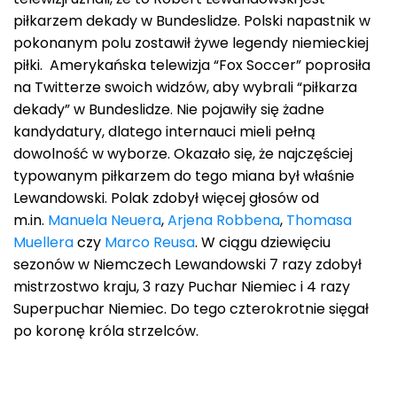
piłkarzem dekady w Bundeslidze. Polski napastnik w
pokonanym polu zostawił żywe legendy niemieckiej
piłki. Amerykańska telewizja “Fox Soccer” poprosiła
na Twitterze swoich widzów, aby wybrali “piłkarza
dekady” w Bundeslidze. Nie pojawiły się żadne
kandydatury, dlatego internauci mieli pełną
dowolność w wyborze. Okazało się, że najczęściej
typowanym piłkarzem do tego miana był właśnie
Lewandowski. Polak zdobył więcej głosów od
m.in.
Manuela Neuera
,
Arjena Robbena
,
Thomasa
Muellera
czy
Marco Reusa
. W ciągu dziewięciu
sezonów w Niemczech Lewandowski 7 razy zdobył
mistrzostwo kraju, 3 razy Puchar Niemiec i 4 razy
Superpuchar Niemiec. Do tego czterokrotnie sięgał
po koronę króla strzelców.