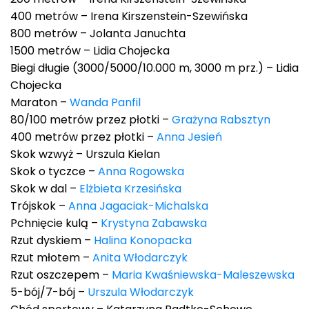
400 metrów – Irena Kirszenstein-Szewińska
800 metrów – Jolanta Januchta
1500 metrów – Lidia Chojecka
Biegi długie (3000/5000/10.000 m, 3000 m prz.) – Lidia
Chojecka
Maraton –
Wanda Panfil
80/100 metrów przez płotki –
Grażyna Rabsztyn
400 metrów przez płotki –
Anna Jesień
Skok wzwyż – Urszula Kielan
Skok o tyczce –
Anna Rogowska
Skok w dal –
Elżbieta Krzesińska
Trójskok –
Anna Jagaciak-Michalska
Pchnięcie kulą –
Krystyna Zabawska
Rzut dyskiem –
Halina Konopacka
Rzut młotem –
Anita Włodarczyk
Rzut oszczepem –
Maria Kwaśniewska-Maleszewska
5-bój/7-bój –
Urszula Włodarczyk