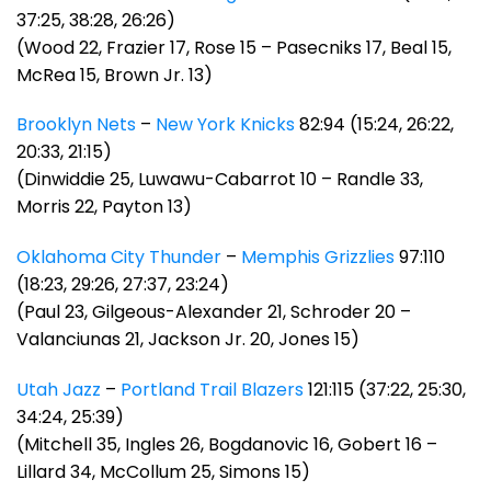
37:25, 38:28, 26:26)
(Wood 22, Frazier 17, Rose 15 – Pasecniks 17, Beal 15,
McRea 15, Brown Jr. 13)
Brooklyn Nets
–
New York Knicks
82:94 (15:24, 26:22,
20:33, 21:15)
(Dinwiddie 25, Luwawu-Cabarrot 10 – Randle 33,
Morris 22, Payton 13)
Oklahoma City Thunder
–
Memphis Grizzlies
97:110
(18:23, 29:26, 27:37, 23:24)
(Paul 23, Gilgeous-Alexander 21, Schroder 20 –
Valanciunas 21, Jackson Jr. 20, Jones 15)
Utah Jazz
–
Portland Trail Blazers
121:115 (37:22, 25:30,
34:24, 25:39)
(Mitchell 35, Ingles 26, Bogdanovic 16, Gobert 16 –
Lillard 34, McCollum 25, Simons 15)