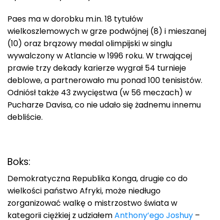
Paes ma w dorobku m.in. 18 tytułów
wielkoszlemowych w grze podwójnej (8) i mieszanej
(10) oraz brązowy medal olimpijski w singlu
wywalczony w Atlancie w 1996 roku. W trwającej
prawie trzy dekady karierze wygrał 54 turnieje
deblowe, a partnerowało mu ponad 100 tenisistów.
Odniósł także 43 zwycięstwa (w 56 meczach) w
Pucharze Davisa, co nie udało się żadnemu innemu
debliście.
Boks:
Demokratyczna Republika Konga, drugie co do
wielkości państwo Afryki, może niedługo
zorganizować walkę o mistrzostwo świata w
kategorii ciężkiej z udziałem
Anthony’ego Joshuy
–