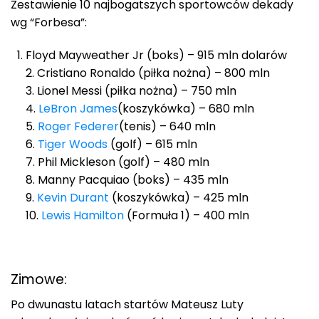
Zestawienie 10 najbogatszych sportowców dekady
wg “Forbesa”:
Floyd Mayweather Jr (boks) – 915 mln dolarów
2. Cristiano Ronaldo (piłka nożna) – 800 mln
3. Lionel Messi (piłka nożna) – 750 mln
4.
LeBron James
(koszykówka) – 680 mln
5.
Roger Federer
(tenis) – 640 mln
6.
Tiger Woods
(golf) – 615 mln
7. Phil Mickleson (golf) – 480 mln
8. Manny Pacquiao (boks) – 435 mln
9.
Kevin Durant
(koszykówka) – 425 mln
10.
Lewis Hamilton
(Formuła 1) – 400 mln
Zimowe:
Po dwunastu latach startów Mateusz Luty