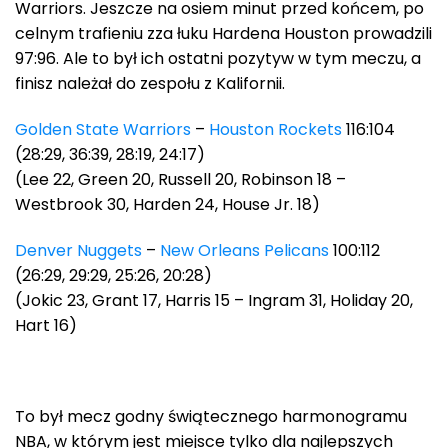
Warriors. Jeszcze na osiem minut przed końcem, po
celnym trafieniu zza łuku Hardena Houston prowadzili
97:96. Ale to był ich ostatni pozytyw w tym meczu, a
finisz należał do zespołu z Kalifornii.
Golden State Warriors
–
Houston Rockets
116:104
(28:29, 36:39, 28:19, 24:17)
(Lee 22, Green 20, Russell 20, Robinson 18 –
Westbrook 30, Harden 24, House Jr. 18)
Denver Nuggets
–
New Orleans Pelicans
100:112
(26:29, 29:29, 25:26, 20:28)
(Jokic 23, Grant 17, Harris 15 – Ingram 31, Holiday 20,
Hart 16)
To był mecz godny świątecznego harmonogramu
NBA, w którym jest miejsce tylko dla najlepszych