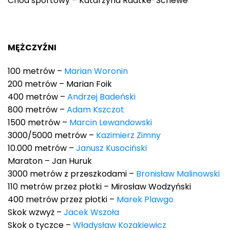
Chód sportowy – Katarzyna Radtke-Schewe
MĘŻCZYŹNI
100 metrów –
Marian Woronin
200 metrów – Marian Foik
400 metrów –
Andrzej Badeński
800 metrów –
Adam Kszczot
1500 metrów –
Marcin Lewandowski
3000/5000 metrów –
Kazimierz Zimny
10.000 metrów –
Janusz Kusociński
Maraton – Jan Huruk
3000 metrów z przeszkodami –
Bronisław Malinowski
110 metrów przez płotki – Mirosław Wodzyński
400 metrów przez płotki –
Marek Plawgo
Skok wzwyż –
Jacek Wszoła
Skok o tyczce –
Władysław Kozakiewicz