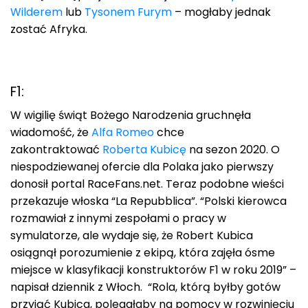
Wilderem
lub
Tysonem Furym
– mogłaby jednak
zostać Afryka.
F1:
W wigilię świąt Bożego Narodzenia gruchnęła
wiadomość, że
Alfa Romeo
chce
zakontraktować
Roberta Kubicę
na sezon 2020. O
niespodziewanej ofercie dla Polaka jako pierwszy
donosił portal RaceFans.net. Teraz podobne wieści
przekazuje włoska “La Repubblica”. “Polski kierowca
rozmawiał z innymi zespołami o pracy w
symulatorze, ale wydaje się, że Robert Kubica
osiągnął porozumienie z ekipą, która zajęła ósme
miejsce w klasyfikacji konstruktorów F1 w roku 2019” –
napisał dziennik z Włoch. “Rola, którą byłby gotów
przyjąć Kubica, polegałaby na pomocy w rozwinięciu