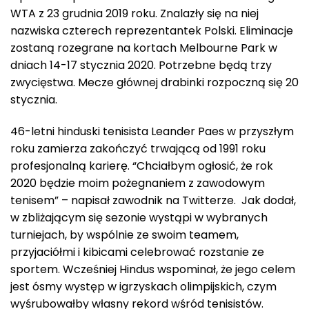
WTA z 23 grudnia 2019 roku. Znalazły się na niej
nazwiska czterech reprezentantek Polski. Eliminacje
zostaną rozegrane na kortach Melbourne Park w
dniach 14-17 stycznia 2020. Potrzebne będą trzy
zwycięstwa. Mecze głównej drabinki rozpoczną się 20
stycznia.
46-letni hinduski tenisista Leander Paes w przyszłym
roku zamierza zakończyć trwającą od 1991 roku
profesjonalną karierę. “Chciałbym ogłosić, że rok
2020 będzie moim pożegnaniem z zawodowym
tenisem” – napisał zawodnik na Twitterze. Jak dodał,
w zbliżającym się sezonie wystąpi w wybranych
turniejach, by wspólnie ze swoim teamem,
przyjaciółmi i kibicami celebrować rozstanie ze
sportem. Wcześniej Hindus wspominał, że jego celem
jest ósmy występ w igrzyskach olimpijskich, czym
wyśrubowałby własny rekord wśród tenisistów.