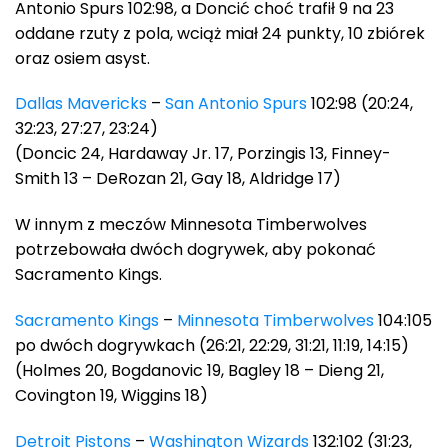
Antonio Spurs 102:98, a Doncić choć trafił 9 na 23
oddane rzuty z pola, wciąż miał 24 punkty, 10 zbiórek
oraz osiem asyst.
Dallas Mavericks
–
San Antonio Spurs
102:98 (20:24,
32:23, 27:27, 23:24)
(Doncic 24, Hardaway Jr. 17, Porzingis 13, Finney-
Smith 13 – DeRozan 21, Gay 18, Aldridge 17)
W innym z meczów Minnesota Timberwolves
potrzebowała dwóch dogrywek, aby pokonać
Sacramento Kings.
Sacramento Kings
–
Minnesota Timberwolves
104:105
po dwóch dogrywkach (26:21, 22:29, 31:21, 11:19, 14:15)
(Holmes 20, Bogdanovic 19, Bagley 18 – Dieng 21,
Covington 19, Wiggins 18)
Detroit Pistons
–
Washington Wizards
132:102 (31:23,