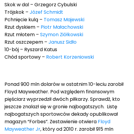
Skok w dal – Grzegorz Cybulski
Trójskok –
Józef Schmidt
Pchnięcie kulą –
Tomasz Majewski
Rzut dyskiem –
Piotr Małachowski
Rzut młotem –
Szymon Ziółkowski
Rzut oszczepem –
Janusz Sidło
10-bój – Ryszard Katus
Chód sportowy –
Robert Korzeniowski
Ponad 900 mln dolarów w ostatnim 10-leciu zarobił
Floyd Mayweather. Pod względem finansowym
pięściarz wyprzedził dwóch piłkarzy. Sprawdź, kto
jeszcze znalazł się w gronie najbogatszych. Listę
najbogatszych sportowców dekady opublikował
magazyn “Forbes”. Zestawienie otwiera
Floyd
Mayweather Jr
, który od 2010 r. zarobił 915 mln