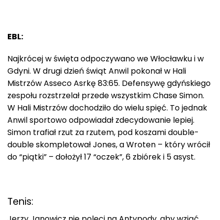
EBL:
Najkrócej w święta odpoczywano we Włocławku i w
Gdyni. W drugi dzień świąt Anwil pokonał w Hali
Mistrzów Asseco Asrkę 83:65. Defensywę gdyńskiego
zespołu rozstrzelał przede wszystkim Chase Simon.
W Hali Mistrzów dochodziło do wielu spięć. To jednak
Anwil sportowo odpowiadał zdecydowanie lepiej.
Simon trafiał rzut za rzutem, pod koszami double-
double skompletował Jones, a Wroten – który wrócił
do “piątki” – dołożył 17 “oczek”, 6 zbiórek i 5 asyst.
Tenis:
Jerzy Janowicz nie poleci na Antypody, aby wziąć