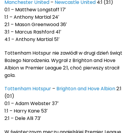
Manchester United
–
Newcastle United
4:1 (3:1)
0:1 – Matthew Longstaff 17′
1:1 – Anthony Martial 24′
2:1 – Mason Greenwood 36′
3:1 – Marcus Rashford 41′
4:1 – Anthony Martial 51′
Tottenham Hotspur nie zawiódł w drugi dzień świąt
Bożego Narodzenia. Wygrał z Brighton and Hove
Albion w Premier League 2:1, choć pierwszy stracił
gola.
Tottenham Hotspur
–
Brighton and Hove Albion
2:1
(0:1)
0:1 – Adam Webster 37′
1:1 – Harry Kane 53′
2:1 – Dele Alli 73′
W świątecznym meczu angielskiej Premier League