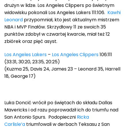
drużyn w lidze. Los Angeles Clippers po świetnym
widowisku pokonali Los Angeles Lakers 111:106.
Kawhi
Leonard
przypomniał, kto jest aktualnym mistrzem
NBA i MVP Finałów. Skrzydłowy 11 ze swoich 35
punktów zdobył w czwartej kwarcie, miał też 12
zbiórek oraz pięć asyst.
Los Angeles Lakers
–
Los Angeles Clippers
106:111
(33:31, 30:20, 23:35, 20:25)
(Kuzma 25, Davis 24, James 23 – Leonard 35, Harrell
18, George 17)
Luka Doncić wrócił po świętach do składu Dallas
Mavericks i od razu poprowadził ich do triumfu nad
San Antonio Spurs. Podopieczni
Ricka
Carlisle’a
triumfowali w derbach Teksasu z San