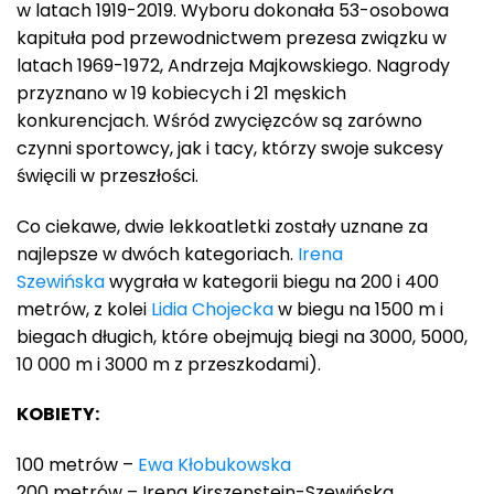
w latach 1919-2019. Wyboru dokonała 53-osobowa
kapituła pod przewodnictwem prezesa związku w
latach 1969-1972, Andrzeja Majkowskiego. Nagrody
przyznano w 19 kobiecych i 21 męskich
konkurencjach. Wśród zwycięzców są zarówno
czynni sportowcy, jak i tacy, którzy swoje sukcesy
święcili w przeszłości.
Co ciekawe, dwie lekkoatletki zostały uznane za
najlepsze w dwóch kategoriach.
Irena
Szewińska
wygrała w kategorii biegu na 200 i 400
metrów, z kolei
Lidia Chojecka
w biegu na 1500 m i
biegach długich, które obejmują biegi na 3000, 5000,
10 000 m i 3000 m z przeszkodami).
KOBIETY:
100 metrów –
Ewa Kłobukowska
200 metrów – Irena Kirszenstein-Szewińska