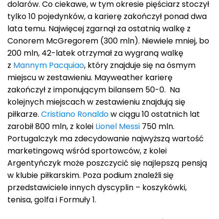
dolarów. Co ciekawe, w tym okresie pięściarz stoczył
tylko 10 pojedynków, a karierę zakończył ponad dwa
lata temu. Najwięcej zgarnął za ostatnią walkę z
Conorem McGregorem (300 mln). Niewiele mniej, bo
200 mln, 42-latek otrzymał za wygraną walkę
z
Mannym Pacquiao
, który znajduje się na ósmym
miejscu w zestawieniu. Mayweather karierę
zakończył z imponującym bilansem 50-0. Na
kolejnych miejscach w zestawieniu znajdują się
piłkarze.
Cristiano Ronaldo
w ciągu 10 ostatnich lat
zarobił 800 mln, z kolei
Lionel Messi
750 mln.
Portugalczyk ma zdecydowanie najwyższą wartość
marketingową wśród sportowców, z kolei
Argentyńczyk może poszczycić się najlepszą pensją
w klubie piłkarskim. Poza podium znaleźli się
przedstawiciele innych dyscyplin – koszykówki,
tenisa, golfa i Formuły 1.