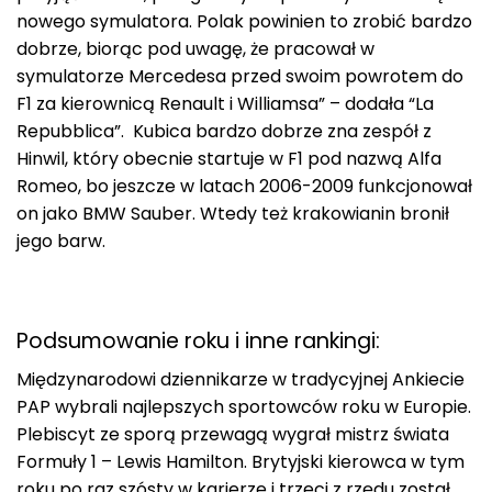
nowego symulatora. Polak powinien to zrobić bardzo
dobrze, biorąc pod uwagę, że pracował w
symulatorze Mercedesa przed swoim powrotem do
F1 za kierownicą Renault i Williamsa” – dodała “La
Repubblica”. Kubica bardzo dobrze zna zespół z
Hinwil, który obecnie startuje w F1 pod nazwą Alfa
Romeo, bo jeszcze w latach 2006-2009 funkcjonował
on jako BMW Sauber. Wtedy też krakowianin bronił
jego barw.
Podsumowanie roku i inne rankingi:
Międzynarodowi dziennikarze w tradycyjnej Ankiecie
PAP wybrali najlepszych sportowców roku w Europie.
Plebiscyt ze sporą przewagą wygrał mistrz świata
Formuły 1 – Lewis Hamilton. Brytyjski kierowca w tym
roku po raz szósty w karierze i trzeci z rzędu został