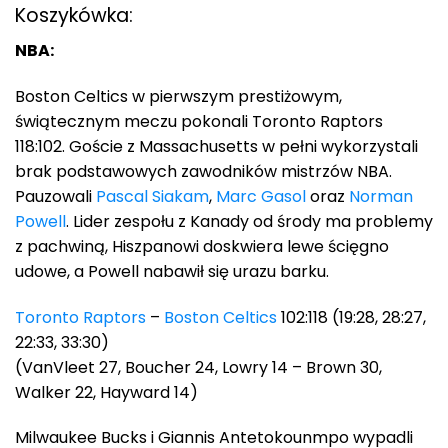
Koszykówka:
NBA:
Boston Celtics w pierwszym prestiżowym,
świątecznym meczu pokonali Toronto Raptors
118:102. Goście z Massachusetts w pełni wykorzystali
brak podstawowych zawodników mistrzów NBA.
Pauzowali
Pascal Siakam
,
Marc Gasol
oraz
Norman
Powell
. Lider zespołu z Kanady od środy ma problemy
z pachwiną, Hiszpanowi doskwiera lewe ścięgno
udowe, a Powell nabawił się urazu barku.
Toronto Raptors
–
Boston Celtics
102:118 (19:28, 28:27,
22:33, 33:30)
(VanVleet 27, Boucher 24, Lowry 14 – Brown 30,
Walker 22, Hayward 14)
Milwaukee Bucks i Giannis Antetokounmpo wypadli