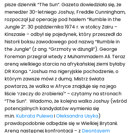
pisze dziennik “The Sun”. Gazeta dowiedziała się, że
menedżer 30-letniego Joshuy, Freddie Cunningham,
rozpoczął już operację pod hasłem “Rumble in the
Jungle 2”. 30 października 1974 r. w stolicy Zairu –
Kinszasie – odbył się pojedynek, który przeszedł do
historii boksu zawodowego pod nazwą “Rumble in
the Jungle” (z ang. “Grzmoty w dżungli”). George
Foreman przegrał wtedy z Muhammadem Ali. Teraz
areną wielkiego starcia na afrykańskiej ziemi byłaby
DR Konga. “Joshua ma nigeryjskie pochodzenie, o
którym zawsze mówi z dumą. Mistrz świata
powtarza, że walka w Afryce znajduje się na jego
liście ‘rzeczy do zrobienia'” – czytamy na stronach
“The Sun”. Wiadomo, że kolejna walka Joshuy (wśród
potencjalnych kandydatów wymienia się
m.in.
Kubrata Pulewa
i
Ołeksandra Usyka
)
prawdopodobnie odbędzie się w Wielkiej Brytanii.
Areną następnej konfrontacji – z
Deontayem