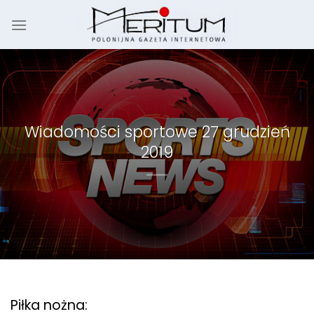
Skip
to
content
Wiadomości sportowe 27 grudzień
2019
Piłka nożna: