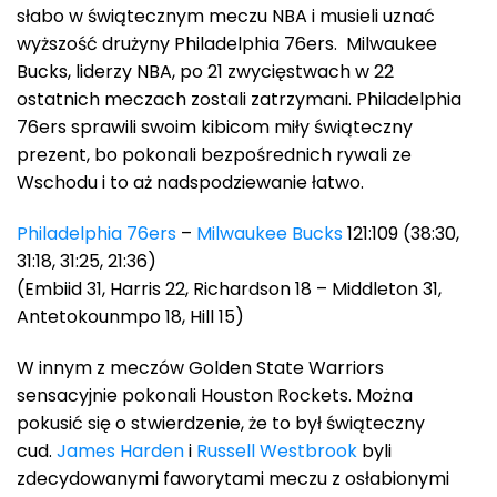
słabo w świątecznym meczu NBA i musieli uznać
wyższość drużyny Philadelphia 76ers. Milwaukee
Bucks, liderzy NBA, po 21 zwycięstwach w 22
ostatnich meczach zostali zatrzymani. Philadelphia
76ers sprawili swoim kibicom miły świąteczny
prezent, bo pokonali bezpośrednich rywali ze
Wschodu i to aż nadspodziewanie łatwo.
Philadelphia 76ers
–
Milwaukee Bucks
121:109 (38:30,
31:18, 31:25, 21:36)
(Embiid 31, Harris 22, Richardson 18 – Middleton 31,
Antetokounmpo 18, Hill 15)
W innym z meczów Golden State Warriors
sensacyjnie pokonali Houston Rockets. Można
pokusić się o stwierdzenie, że to był świąteczny
cud.
James Harden
i
Russell Westbrook
byli
zdecydowanymi faworytami meczu z osłabionymi