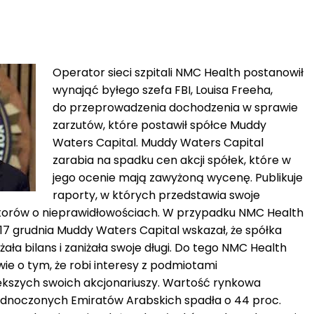
Operator sieci szpitali NMC Health postanowił
wynająć byłego szefa FBI, Louisa Freeha,
do przeprowadzenia dochodzenia w sprawie
zarzutów, które postawił spółce Muddy
Waters Capital. Muddy Waters Capital
zarabia na spadku cen akcji spółek, które w
jego ocenie mają zawyżoną wycenę. Publikuje
raporty, w których przedstawia swoje
storów o nieprawidłowościach. W przypadku NMC Health
7 grudnia Muddy Waters Capital wskazał, że spółka
ała bilans i zaniżała swoje długi. Do tego NMC Health
ie o tym, że robi interesy z podmiotami
ększych swoich akcjonariuszy. Wartość rynkowa
Zjednoczonych Emiratów Arabskich spadła o 44 proc.