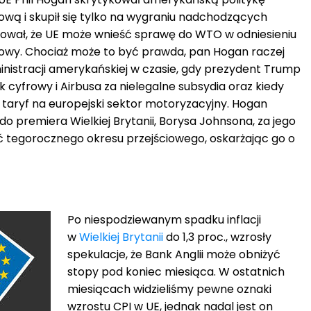
wą i skupił się tylko na wygraniu nadchodzących
ował, że UE może wnieść sprawę do WTO w odniesieniu
wy. Chociaż może to być prawda, pan Hogan raczej
inistracji amerykańskiej w czasie, gdy prezydent Trump
 cyfrowy i Airbusa za nielegalne subsydia oraz kiedy
taryf na europejski sektor motoryzacyjny. Hogan
 do premiera Wielkiej Brytanii, Borysa Johnsona, za jego
ać tegorocznego okresu przejściowego, oskarżając go o
Po niespodziewanym spadku inflacji
w
Wielkiej Brytanii
do 1,3 proc., wzrosły
spekulacje, że Bank Anglii może obniżyć
stopy pod koniec miesiąca. W ostatnich
miesiącach widzieliśmy pewne oznaki
wzrostu CPI w UE, jednak nadal jest on