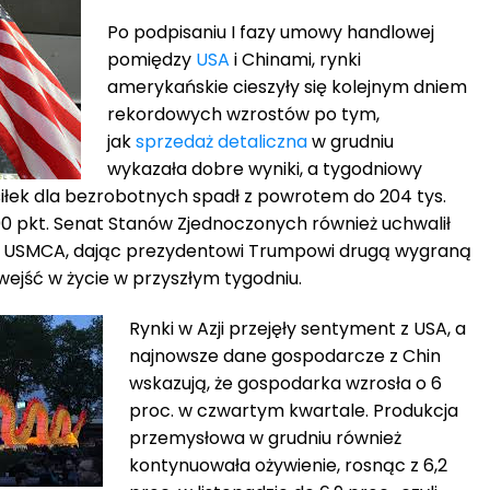
Po podpisaniu I fazy umowy handlowej
pomiędzy
USA
i Chinami, rynki
amerykańskie cieszyły się kolejnym dniem
rekordowych wzrostów po tym,
jak
sprzedaż detaliczna
w grudniu
wykazała dobre wyniki, a tygodniowy
siłek dla bezrobotnych spadł z powrotem do 204 tys.
0 pkt. Senat Stanów Zjednoczonych również uchwalił
USMCA, dając prezydentowi Trumpowi drugą wygraną
jść w życie w przyszłym tygodniu.
Rynki w Azji przejęły sentyment z USA, a
najnowsze dane gospodarcze z Chin
wskazują, że gospodarka wzrosła o 6
proc. w czwartym kwartale. Produkcja
przemysłowa w grudniu również
kontynuowała ożywienie, rosnąc z 6,2