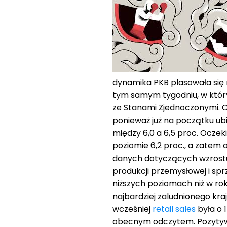
dynamika PKB plasowała się n
tym samym tygodniu, w któr
ze Stanami Zjednoczonymi. Ch
ponieważ już na początku ub
między 6,0 a 6,5 proc. Ocze
poziomie 6,2 proc., a zatem 
danych dotyczących wzrostu
produkcji przemysłowej i sprz
niższych poziomach niż w rok
najbardziej zaludnionego kra
wcześniej
retail sales
była o 
obecnym odczytem. Pozytyw