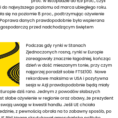
proc. w listopadzie do 6,9 proc., czyli
i do najwyższego poziomu od marca ubiegłego roku.
ła się na poziomie 8 proc., podtrzymując ożywienie
. Poprawa danych prawdopodobnie była wspierana
 gospodarczą przed nadchodzącym świętem
Podczas gdy rynki w Stanach
Zjednoczonych rosną, rynki w Europie
zareagowały znacznie łagodniej, kończąc
dzień w dość mieszanym tonie, przy czym
najgorzej poradził sobie FTSE100. Nowe
rekordowe maksima w USA i pozytywna
sesja w Azji prawdopodobnie będą miały
 Europie dziś rano. Jednym z powodów słabszych
st słabe ożywienie w regionie oraz obawy, że prezydent
woją uwagę w kwestii handlu. Jeśli UE chciała
dziedzinie, z pewnością obrała na to zabawny sposób, po
u UE Phil Hogan skrytykował amerykańską politykę