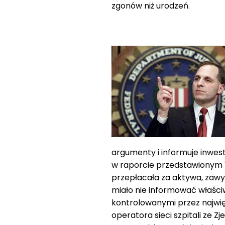
zgonów niż urodzeń.
argumenty i informuje inwe
w raporcie przedstawionym 1
przepłacała za aktywa, zawyż
miało nie informować właściw
kontrolowanymi przez najwi
operatora sieci szpitali ze 