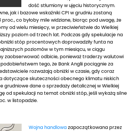
dość stłumiony w ujęciu historycznym.
wne, jak i bazowe wskaźniki CPI w grudniu zostaną
 proc., co byłoby mile widziane, biorąc pod uwagę, że
my od wielu miesięcy, w przeciwieństwie do Wielkiej
niższy poziom od trzech lat. Podczas gdy spekulacje na
obniżki stóp procentowych doprowadziły funta na
ajniższych poziomów w tym miesiącu, w ciągu
my zaobserwować odbicie, ponieważ traderzy walutowi
podobieństwem tego, że Bank Anglii pociągnie za
zedstawiciele rozważają obniżki w czasie, gdy coraz
a dotyczące skuteczności obecnego klimatu niskich
e grudniowe dane o sprzedaży detalicznej w Wielkiej
 od spekulacji na temat obniżki stóp, jeśli wykażą silne
c. w listopadzie.
Wojna handlowa
zapoczątkowana przez