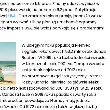
gnoz na poziomie 5,6 proc. Finalny odczyt wyniósł w
 2018 plasował się na poziomie 6,2 proc. Ratyfikacja
owej
USA
i Chin zmniejsza nieco presję, jednakże wciąż
 sporo wyzwań. Chiny planują uruchomić ogromny
y import z USA, ale wciąż borykają się z problemami
W ubiegłym roku populacja Niemiec
sięgnęła rekordowych 83,2 mln osób, donosi
Reuters. W 2019 roku liczba ludności wzrosła
w Niemczech o ok. 200 tys. Tempo wzrostu
jest jednak najniższe od 2012 roku,
poinformował urząd statystyczny. Wzrost
liczby ludności Niemiec, to głównie efekt
ja netto jest szacowana na 300-350 tys. w 2019 roku.
. Oznacza to, że w 2019 roku spadała czwarty rok z
aźnik urodzeń powoduje, że Niemcy mają jedno z
 świecie. Od 1972 roku notują także większą liczbę