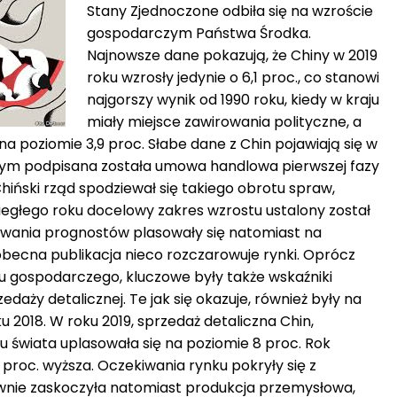
Stany Zjednoczone odbiła się na wzroście
gospodarczym Państwa Środka.
Najnowsze dane pokazują, że Chiny w 2019
roku wzrosły jedynie o 6,1 proc., co stanowi
najgorszy wynik od 1990 roku, kiedy w kraju
miały miejsce zawirowania polityczne, a
a poziomie 3,9 proc. Słabe dane z Chin pojawiają się w
ym podpisana została umowa handlowa pierwszej fazy
iński rząd spodziewał się takiego obrotu spraw,
iegłego roku docelowy zakres wzrostu ustalony został
kiwania prognostów plasowały się natomiast na
obecna publikacja nieco rozczarowuje rynki. Oprócz
 gospodarczego, kluczowe były także wskaźniki
edaży detalicznej. Te jak się okazuje, również były na
u 2018. W roku 2019, sprzedaż detaliczna Chin,
ju świata uplasowała się na poziomie 8 proc. Rok
1 proc. wyższa. Oczekiwania rynku pokryły się z
nie zaskoczyła natomiast produkcja przemysłowa,