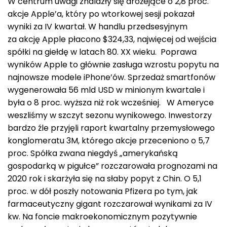
W centrum uwagi znalazły się drożejące o 2,8 proc.
akcje Apple’a, który po wtorkowej sesji pokazał
wyniki za IV kwartał. W handlu przedsesyjnym
za akcję Apple płacono $324,33, najwięcej od wejścia
spółki na giełdę w latach 80. XX wieku. Poprawa
wyników Apple to głównie zasługa wzrostu popytu na
najnowsze modele iPhone’ów. Sprzedaż smartfonów
wygenerowała 56 mld USD w minionym kwartale i
była o 8 proc. wyższa niż rok wcześniej. W Ameryce
weszliśmy w szczyt sezonu wynikowego. Inwestorzy
bardzo źle przyjęli raport kwartalny przemysłowego
konglomeratu 3M, którego akcje przeceniono o 5,7
proc. Spółka zwana niegdyś „amerykańską
gospodarką w pigułce” rozczarowała prognozami na
2020 rok i skarżyła się na słaby popyt z Chin. O 5,1
proc. w dół poszły notowania Pfizera po tym, jak
farmaceutyczny gigant rozczarował wynikami za IV
kw. Na foncie makroekonomicznym pozytywnie