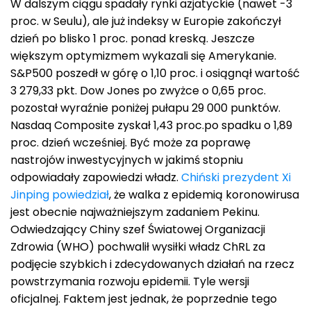
W dalszym ciągu spadały rynki azjatyckie (nawet -3
proc. w Seulu), ale już indeksy w Europie zakończył
dzień po blisko 1 proc. ponad kreską. Jeszcze
większym optymizmem wykazali się Amerykanie.
S&P500 poszedł w górę o 1,10 proc. i osiągnął wartość
3 279,33 pkt. Dow Jones po zwyżce o 0,65 proc.
pozostał wyraźnie poniżej pułapu 29 000 punktów.
Nasdaq Composite zyskał 1,43 proc.po spadku o 1,89
proc. dzień wcześniej. Być może za poprawę
nastrojów inwestycyjnych w jakimś stopniu
odpowiadały zapowiedzi władz.
Chiński prezydent Xi
Jinping powiedział
, że walka z epidemią koronowirusa
jest obecnie najważniejszym zadaniem Pekinu.
Odwiedzający Chiny szef Światowej Organizacji
Zdrowia (WHO) pochwalił wysiłki władz ChRL za
podjęcie szybkich i zdecydowanych działań na rzecz
powstrzymania rozwoju epidemii. Tyle wersji
oficjalnej. Faktem jest jednak, że poprzednie tego