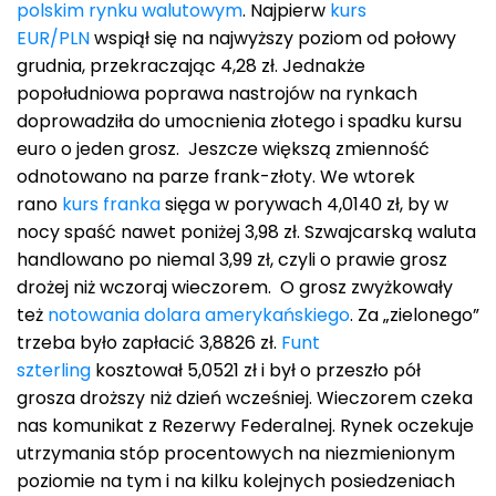
polskim rynku walutowym
. Najpierw
kurs
EUR/PLN
wspiął się na najwyższy poziom od połowy
grudnia, przekraczając 4,28 zł. Jednakże
popołudniowa poprawa nastrojów na rynkach
doprowadziła do umocnienia złotego i spadku kursu
euro o jeden grosz. Jeszcze większą zmienność
odnotowano na parze frank-złoty. We wtorek
rano
kurs franka
sięga w porywach 4,0140 zł, by w
nocy spaść nawet poniżej 3,98 zł. Szwajcarską waluta
handlowano po niemal 3,99 zł, czyli o prawie grosz
drożej niż wczoraj wieczorem. O grosz zwyżkowały
też
notowania dolara amerykańskiego
. Za „zielonego”
trzeba było zapłacić 3,8826 zł.
Funt
szterling
kosztował 5,0521 zł i był o przeszło pół
grosza droższy niż dzień wcześniej. Wieczorem czeka
nas komunikat z Rezerwy Federalnej. Rynek oczekuje
utrzymania stóp procentowych na niezmienionym
poziomie na tym i na kilku kolejnych posiedzeniach