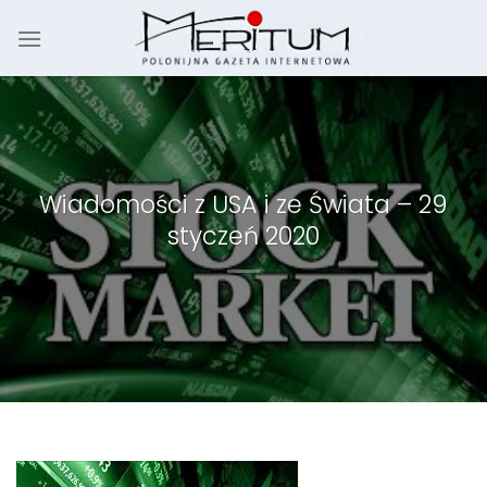
Skip
to
content
Wiadomości z USA i ze Świata – 29
styczeń 2020