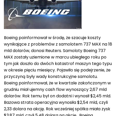
Boeing poinformował w środę, że szacuje koszty
wynikające z problemów z samolotem 737 MAX na 18
mld dolarów, donosi Reuters. Samoloty Boeing 737
MAX zostały uziemione w marcu ubiegłego roku po
tym jak doszło do dwóch katastrof maszyn tego typu
w okresie pięciu miesięcy. Pojawiło się podejrzenie, że
przyczyną były wady konstrukcyjne samolotu.
Boeing poinformował, że w kwartale zakończonym w
grudniu miał ujemny cash flow wynoszący 2,67 mld
dolarów. Rok temu był on dodatni i wynosił $2,45 mld.
Bazowa strata operacyjna wynosiła $2,54 mld, czyli
2,33 dolara na akcję. Rok wcześniej spółka miała zysk
$3,87 mld, czyli 5,48 dolara na akcję. Boeing