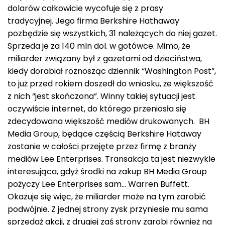
dolarów całkowicie wycofuje się z prasy
tradycyjnej. Jego firma Berkshire Hathaway
pozbędzie się wszystkich, 31 należących do niej gazet.
Sprzeda je za 140 mln dol. w gotówce. Mimo, że
miliarder związany był z gazetami od dzieciństwa,
kiedy dorabiał roznosząc dziennik “Washington Post”,
to już przed rokiem doszedł do wniosku, że większość
z nich “jest skończona”. Winny takiej sytuacji jest
oczywiście internet, do którego przeniosła się
zdecydowana większość mediów drukowanych. BH
Media Group, będące częścią Berkshire Hataway
zostanie w całości przejęte przez firmę z branży
mediów Lee Enterprises. Transakcja ta jest niezwykle
interesująca, gdyż środki na zakup BH Media Group
pożyczy Lee Enterprises sam… Warren Buffett.
Okazuje się więc, że miliarder może na tym zarobić
podwójnie. Z jednej strony zysk przyniesie mu sama
sprzedaż akcji, z drugiej zaś strony zarobi również na