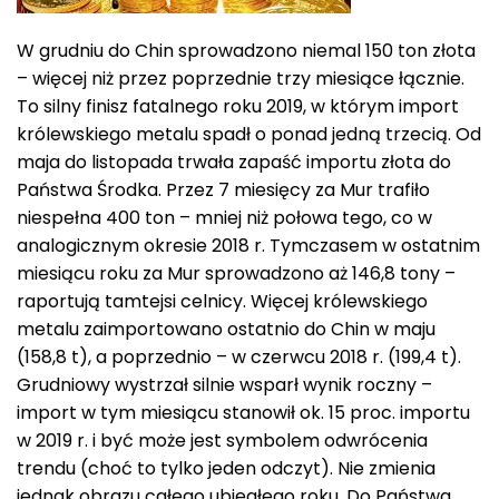
W grudniu do Chin sprowadzono niemal 150 ton złota
– więcej niż przez poprzednie trzy miesiące łącznie.
To silny finisz fatalnego roku 2019, w którym import
królewskiego metalu spadł o ponad jedną trzecią. Od
maja do listopada trwała zapaść importu złota do
Państwa Środka. Przez 7 miesięcy za Mur trafiło
niespełna 400 ton – mniej niż połowa tego, co w
analogicznym okresie 2018 r. Tymczasem w ostatnim
miesiącu roku za Mur sprowadzono aż 146,8 tony –
raportują tamtejsi celnicy. Więcej królewskiego
metalu zaimportowano ostatnio do Chin w maju
(158,8 t), a poprzednio – w czerwcu 2018 r. (199,4 t).
Grudniowy wystrzał silnie wsparł wynik roczny –
import w tym miesiącu stanowił ok. 15 proc. importu
w 2019 r. i być może jest symbolem odwrócenia
trendu (choć to tylko jeden odczyt). Nie zmienia
jednak obrazu całego ubiegłego roku. Do Państwa