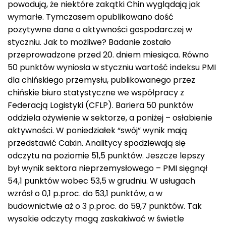
powodują, że niektóre zakątki Chin wyglądają jak
wymarłe. Tymczasem opublikowano dość
pozytywne dane o aktywności gospodarczej w
styczniu. Jak to możliwe? Badanie zostało
przeprowadzone przed 20. dniem miesiąca. Równo
50 punktów wyniosła w styczniu wartość indeksu PMI
dla chińskiego przemysłu, publikowanego przez
chińskie biuro statystyczne we współpracy z
Federacją Logistyki (CFLP). Bariera 50 punktów
oddziela ożywienie w sektorze, a poniżej – osłabienie
aktywności. W poniedziałek “swój” wynik mają
przedstawić Caixin. Analitycy spodziewają się
odczytu na poziomie 51,5 punktów. Jeszcze lepszy
był wynik sektora nieprzemysłowego – PMI sięgnął
54,1 punktów wobec 53,5 w grudniu. W usługach
wzrósł o 0,1 p.proc. do 53,1 punktów, a w
budownictwie aż o 3 p.proc. do 59,7 punktów. Tak
wysokie odczyty mogą zaskakiwać w świetle