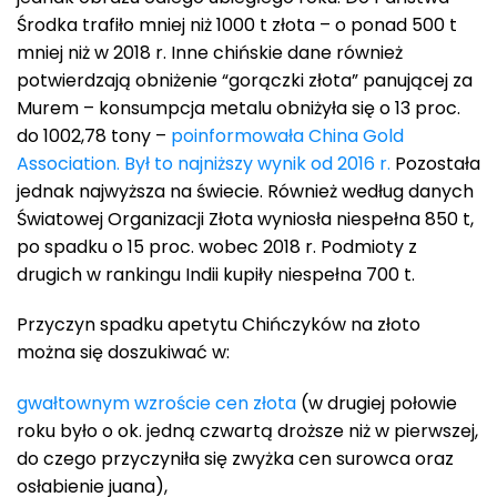
Środka trafiło mniej niż 1000 t złota – o ponad 500 t
mniej niż w 2018 r. Inne chińskie dane również
potwierdzają obniżenie “gorączki złota” panującej za
Murem – konsumpcja metalu obniżyła się o 13 proc.
do 1002,78 tony –
poinformowała China Gold
Association. Był to najniższy wynik od 2016 r.
Pozostała
jednak najwyższa na świecie. Również według danych
Światowej Organizacji Złota wyniosła niespełna 850 t,
po spadku o 15 proc. wobec 2018 r. Podmioty z
drugich w rankingu Indii kupiły niespełna 700 t.
Przyczyn spadku apetytu Chińczyków na złoto
można się doszukiwać w:
gwałtownym wzroście cen złota
(w drugiej połowie
roku było o ok. jedną czwartą droższe niż w pierwszej,
do czego przyczyniła się zwyżka cen surowca oraz
osłabienie juana),