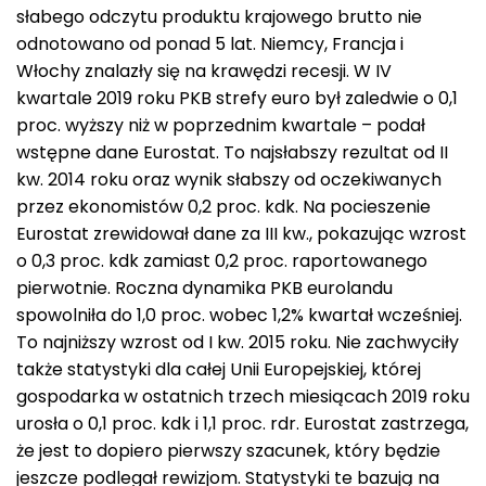
słabego odczytu produktu krajowego brutto nie
odnotowano od ponad 5 lat. Niemcy, Francja i
Włochy znalazły się na krawędzi recesji. W IV
kwartale 2019 roku PKB strefy euro był zaledwie o 0,1
proc. wyższy niż w poprzednim kwartale – podał
wstępne dane Eurostat. To najsłabszy rezultat od II
kw. 2014 roku oraz wynik słabszy od oczekiwanych
przez ekonomistów 0,2 proc. kdk. Na pocieszenie
Eurostat zrewidował dane za III kw., pokazując wzrost
o 0,3 proc. kdk zamiast 0,2 proc. raportowanego
pierwotnie. Roczna dynamika PKB eurolandu
spowolniła do 1,0 proc. wobec 1,2% kwartał wcześniej.
To najniższy wzrost od I kw. 2015 roku. Nie zachwyciły
także statystyki dla całej Unii Europejskiej, której
gospodarka w ostatnich trzech miesiącach 2019 roku
urosła o 0,1 proc. kdk i 1,1 proc. rdr. Eurostat zastrzega,
że jest to dopiero pierwszy szacunek, który będzie
jeszcze podlegał rewizjom. Statystyki te bazują na