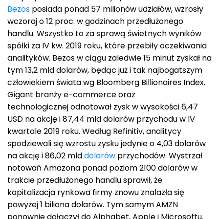
Bezos
posiada ponad 57 milionów udziałów, wzrosły
wczoraj o 12 proc. w godzinach przedłużonego
handlu. Wszystko to za sprawą świetnych wyników
spółki za IV kw. 2019 roku, które przebiły oczekiwania
analityków. Bezos w ciągu zaledwie 15 minut zyskał na
tym 13,2 mld dolarów, będąc już i tak najbogatszym
człowiekiem świata wg Bloomberg Billionaires Index.
Gigant branży e-commerce oraz
technologicznej odnotował zysk w wysokości 6,47
USD na akcję i 87,44 mld dolarów przychodu w IV
kwartale 2019 roku. Według Refinitiv, analitycy
spodziewali się wzrostu zysku jedynie o 4,03 dolarów
na akcję i 86,02 mld
dolarów
przychodów. Wystrzał
notowań Amazona ponad poziom 2100 dolarów w
trakcie przedłużonego handlu sprawił, że
kapitalizacja rynkowa firmy znowu znalazła się
powyżej 1 biliona dolarów. Tym samym AMZN
ponownie dołączył do Alphabet, Apple i Microsoftu.