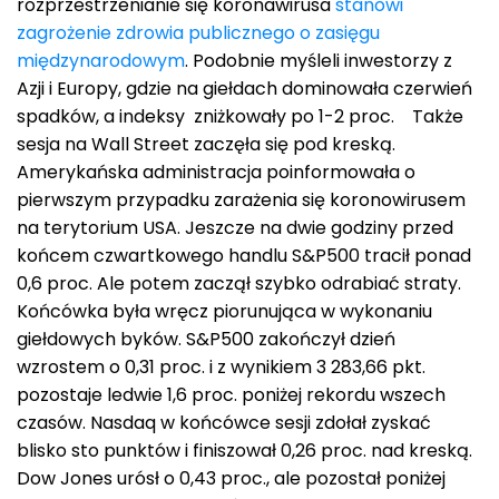
rozprzestrzenianie się koronawirusa
stanowi
zagrożenie zdrowia publicznego o zasięgu
międzynarodowym
. Podobnie myśleli inwestorzy z
Azji i Europy, gdzie na giełdach dominowała czerwień
spadków, a indeksy zniżkowały po 1-2 proc. Także
sesja na Wall Street zaczęła się pod kreską.
Amerykańska administracja poinformowała o
pierwszym przypadku zarażenia się koronowirusem
na terytorium USA. Jeszcze na dwie godziny przed
końcem czwartkowego handlu S&P500 tracił ponad
0,6 proc. Ale potem zaczął szybko odrabiać straty.
Końcówka była wręcz piorunująca w wykonaniu
giełdowych byków. S&P500 zakończył dzień
wzrostem o 0,31 proc. i z wynikiem 3 283,66 pkt.
pozostaje ledwie 1,6 proc. poniżej rekordu wszech
czasów. Nasdaq w końcówce sesji zdołał zyskać
blisko sto punktów i finiszował 0,26 proc. nad kreską.
Dow Jones urósł o 0,43 proc., ale pozostał poniżej