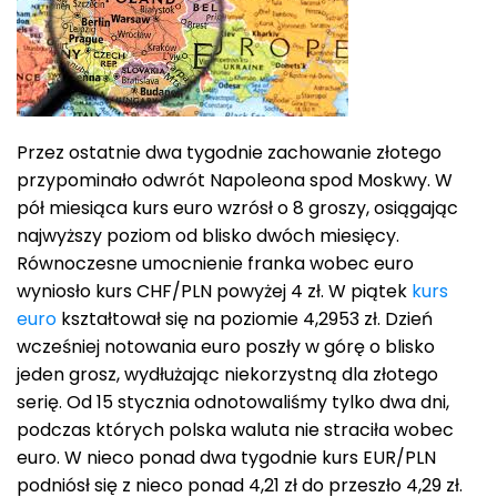
Przez ostatnie dwa tygodnie zachowanie złotego
przypominało odwrót Napoleona spod Moskwy. W
pół miesiąca kurs euro wzrósł o 8 groszy, osiągając
najwyższy poziom od blisko dwóch miesięcy.
Równoczesne umocnienie franka wobec euro
wyniosło kurs CHF/PLN powyżej 4 zł. W piątek
kurs
euro
kształtował się na poziomie 4,2953 zł. Dzień
wcześniej notowania euro poszły w górę o blisko
jeden grosz, wydłużając niekorzystną dla złotego
serię. Od 15 stycznia odnotowaliśmy tylko dwa dni,
podczas których polska waluta nie straciła wobec
euro. W nieco ponad dwa tygodnie kurs EUR/PLN
podniósł się z nieco ponad 4,21 zł do przeszło 4,29 zł.