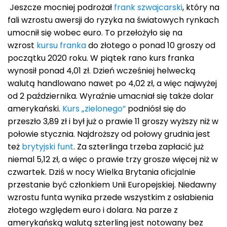
Jeszcze mocniej podrożał
frank szwajcarski
, który na
fali wzrostu awersji do ryzyka na światowych rynkach
umocnił się wobec euro. To przełożyło się na
wzrost
kursu franka
do złotego o ponad 10 groszy od
początku 2020 roku. W piątek rano kurs franka
wynosił ponad 4,01 zł. Dzień wcześniej helwecką
walutą handlowano nawet po 4,02 zł, a więc najwyżej
od 2 października. Wyraźnie umacniał się także dolar
amerykański.
Kurs „zielonego”
podniósł się do
przeszło 3,89 zł i był już o prawie 11 groszy wyższy niż w
połowie stycznia. Najdroższy od połowy grudnia jest
też
brytyjski funt
. Za szterlinga trzeba zapłacić już
niemal 5,12 zł, a więc o prawie trzy grosze więcej niż w
czwartek. Dziś w nocy Wielka Brytania oficjalnie
przestanie być członkiem Unii Europejskiej. Niedawny
wzrostu funta wynika przede wszystkim z osłabienia
złotego względem euro i dolara. Na parze z
amerykańską walutą szterling jest notowany bez