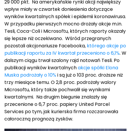
29 000 pkt. Na amerykańskie rynki akcji największy
wpływ miały w czwartek doniesienia dotyczące
wyników kwartalnych spółek i epidemii koronawirusa.
W przypadku pierwszych mocno drożały akcje m.in.
Tesli, Coca-Coli i Microsoftu, których raporty okazały
się lepsze niż oczekiwano. Wśród przegranych
pozostali akcjonariusze Facebooka,
którego akcje po
publikacji raportu za IV kwartał przeceniono o 6,1%
. W
dalszym ciągu trwał szalony rajd notowań Tesli. Po
publikacji wyników kwartalnych
akcje spółki Elona
Muska podrożały o 10%
i są już o 103 proc. droższe niż
trzy miesiące temu. O 2,8 proc. podrożały walory
Microsoftu, który także pochwalił się wynikami
kwartalnymi. Na drugim biegunie znalazły się
przecenione o 6,7 proc. papiery United Parcel
Services po tym, jak kurierska firma rozczarowała
całoroczną prognozą zysków.