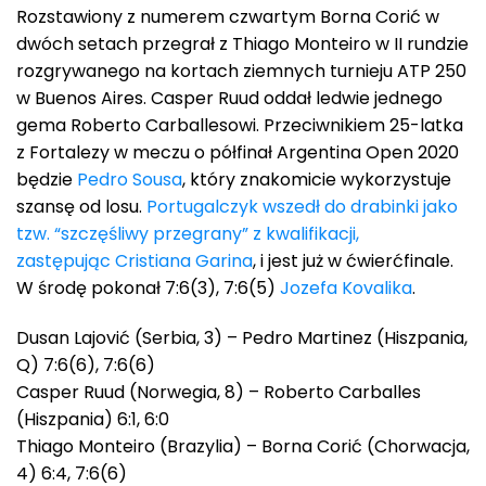
Rozstawiony z numerem czwartym Borna Corić w
dwóch setach przegrał z Thiago Monteiro w II rundzie
rozgrywanego na kortach ziemnych turnieju ATP 250
w Buenos Aires. Casper Ruud oddał ledwie jednego
gema Roberto Carballesowi. Przeciwnikiem 25-latka
z Fortalezy w meczu o półfinał Argentina Open 2020
będzie
Pedro Sousa
, który znakomicie wykorzystuje
szansę od losu.
Portugalczyk wszedł do drabinki jako
tzw. “szczęśliwy przegrany” z kwalifikacji,
zastępując
Cristiana Garina
, i jest już w ćwierćfinale.
W środę pokonał 7:6(3), 7:6(5)
Jozefa Kovalika
.
Dusan Lajović (Serbia, 3) – Pedro Martinez (Hiszpania,
Q) 7:6(6), 7:6(6)
Casper Ruud (Norwegia, 8) – Roberto Carballes
(Hiszpania) 6:1, 6:0
Thiago Monteiro (Brazylia) – Borna Corić (Chorwacja,
4) 6:4, 7:6(6)