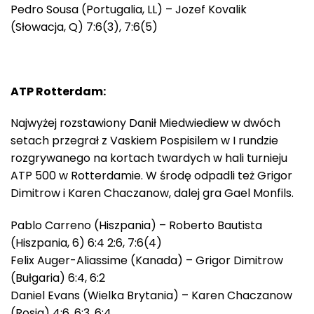
Pedro Sousa (Portugalia, LL) – Jozef Kovalik
(Słowacja, Q) 7:6(3), 7:6(5)
ATP Rotterdam:
Najwyżej rozstawiony Danił Miedwiediew w dwóch
setach przegrał z Vaskiem Pospisilem w I rundzie
rozgrywanego na kortach twardych w hali turnieju
ATP 500 w Rotterdamie. W środę odpadli też Grigor
Dimitrow i Karen Chaczanow, dalej gra Gael Monfils.
Pablo Carreno (Hiszpania) – Roberto Bautista
(Hiszpania, 6) 6:4 2:6, 7:6(4)
Felix Auger-Aliassime (Kanada) – Grigor Dimitrow
(Bułgaria) 6:4, 6:2
Daniel Evans (Wielka Brytania) – Karen Chaczanow
(Rosja) 4:6, 6:3, 6:4