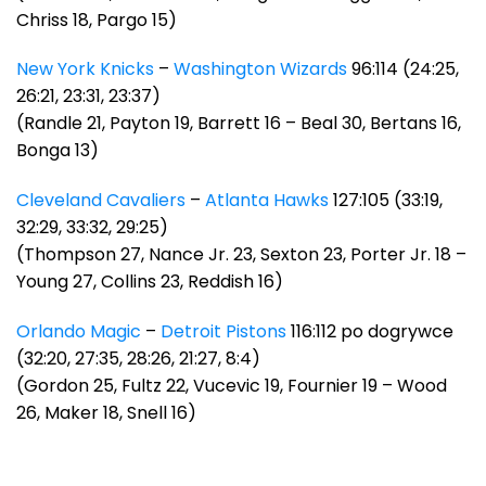
Chriss 18, Pargo 15)
New York Knicks
–
Washington Wizards
96:114 (24:25,
26:21, 23:31, 23:37)
(Randle 21, Payton 19, Barrett 16 – Beal 30, Bertans 16,
Bonga 13)
Cleveland Cavaliers
–
Atlanta Hawks
127:105 (33:19,
32:29, 33:32, 29:25)
(Thompson 27, Nance Jr. 23, Sexton 23, Porter Jr. 18 –
Young 27, Collins 23, Reddish 16)
Orlando Magic
–
Detroit Pistons
116:112 po dogrywce
(32:20, 27:35, 28:26, 21:27, 8:4)
(Gordon 25, Fultz 22, Vucevic 19, Fournier 19 – Wood
26, Maker 18, Snell 16)