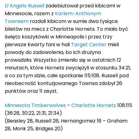
D’Angelo Russell
zadebiutował przed kibicami w
Minnesocie, razem z
Karlem-Anthonym
Townsem
rozdali kibicom w sumie dwa tysiące
biletów na mecz z Charlotte Hornets. To miało być
święto koszykówki w Minneapolis i przez trzy
pierwsze kwarty fani w hali
Target Center
mieli
powody do zadowolenia, bo ich drużyna
prowadziła. Wszystko zmieniło się w ostatnich 12
minutach, które Hornets zwyciężyli w stosunku 34:21,
a co za tym idzie, całe spotkanie 115:108. Russell pod
nieobecność kontuzjowanego Townsa zdobył 26
punktów oraz 11 asyst.
Minnesota Timberwolves
–
Charlotte Hornets
108:115
(36:28, 30:22, 21:31, 21:34)
(Beasley 28, Russell 26, Hernangomez 16 – Graham
28, Monk 25, Bridges 20)