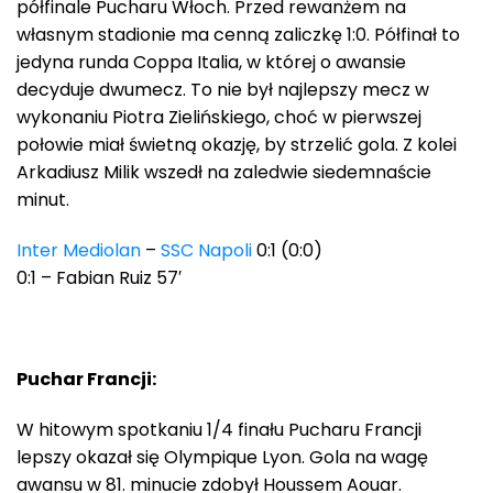
półfinale Pucharu Włoch. Przed rewanżem na
własnym stadionie ma cenną zaliczkę 1:0. Półfinał to
jedyna runda Coppa Italia, w której o awansie
decyduje dwumecz. To nie był najlepszy mecz w
wykonaniu Piotra Zielińskiego, choć w pierwszej
połowie miał świetną okazję, by strzelić gola. Z kolei
Arkadiusz Milik wszedł na zaledwie siedemnaście
minut.
Inter Mediolan
–
SSC Napoli
0:1 (0:0)
0:1 – Fabian Ruiz 57′
Puchar Francji:
W hitowym spotkaniu 1/4 finału Pucharu Francji
lepszy okazał się Olympique Lyon. Gola na wagę
awansu w 81. minucie zdobył Houssem Aouar.