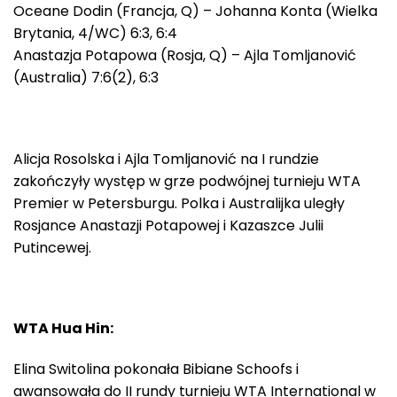
Oceane Dodin (Francja, Q) – Johanna Konta (Wielka
Brytania, 4/WC) 6:3, 6:4
Anastazja Potapowa (Rosja, Q) – Ajla Tomljanović
(Australia) 7:6(2), 6:3
Alicja Rosolska i Ajla Tomljanović na I rundzie
zakończyły występ w grze podwójnej turnieju WTA
Premier w Petersburgu. Polka i Australijka uległy
Rosjance Anastazji Potapowej i Kazaszce Julii
Putincewej.
WTA Hua Hin:
Elina Switolina pokonała Bibiane Schoofs i
awansowała do II rundy turnieju WTA International w