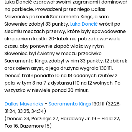
Luka Doncić czarował swoimi zagraniami i dominował
na parkiecie. Prowadzeni przez niego Dallas
Mavericks pokonali Sacramento Kings, a sam
Słoweniec zdobył 33 punkty.
Luka Doncić
wrócił po
siedmiu meczach przerwy, które były spowodowane
skręceniem kostki. 20-latek nie potrzebował wiele
czasu, aby ponownie złapać właściwy rytm.
Słoweniec był świetny w meczu przeciwko
Sacramento Kings, zdobył w nim 33 punkty, 12 zbiórek
oraz osiem asyst, a jego drużyna wygrała 130:111.
Doncić trafił ponadto 10 na 18 oddanych rzutów z
pola, w tym 3 na 7 z dystansu i 10 na 12 wolnych. To
wszystko w niewiele ponad 30 minut.
Dallas Mavericks
–
Sacramento Kings
130:111 (32:28,
31:24, 33:25, 34:34)
(Doncic 33, Porzingis 27, Hardaway Jr. 19 – Hield 22,
Fox 16, Bazemore 15)