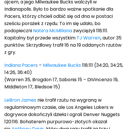
ojcem, a jego Milwaukee Bucks walczyli w
Indianapolis. Było to bardzo ważne spotkanie dla
Pacers, którzy chcieli odbić się od dna w postaci
sześciu porażek z rzędu. To im się udało, bo
podopieczni
Nate’a McMillana
zwyciężyli 118:111.
Kapitalny był przede wszystkim
TJ Warren
, autor 35
punktów. Skrzydłowy trafił 16 na 19 oddanych rzutów
z gry.
Indiana Pacers
–
Milwaukee Bucks
118:111 (34:20, 34:25,
14:26, 36:40)
(Warren 35, Brogdon 17, Sabonis 15 – DiVincenzo 19,
MIddleton 17, Bledsoe 15)
LeBron James
nie trafił rzutu na wygraną w
regulaminowym czasie, ale Los Angeles Lakers w
dogrywce dokończyli dzieła i ograli Denver Nuggets
120:116. Bohaterem purpurowo-złotych okazał
się
Anthony Davis
, który dwa razy trafił za trzy i