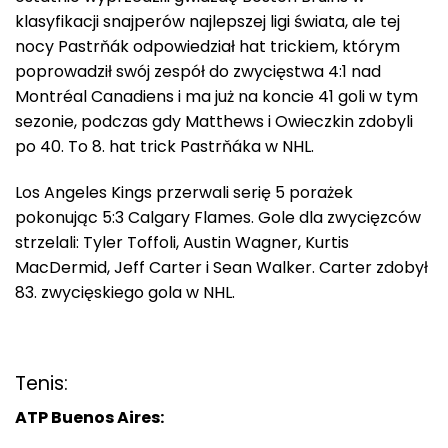
klasyfikacji snajperów najlepszej ligi świata, ale tej
nocy Pastrňák odpowiedział hat trickiem, którym
poprowadził swój zespół do zwycięstwa 4:1 nad
Montréal Canadiens i ma już na koncie 41 goli w tym
sezonie, podczas gdy Matthews i Owieczkin zdobyli
po 40. To 8. hat trick Pastrňáka w NHL.
Los Angeles Kings przerwali serię 5 porażek
pokonując 5:3 Calgary Flames. Gole dla zwycięzców
strzelali: Tyler Toffoli, Austin Wagner, Kurtis
MacDermid, Jeff Carter i Sean Walker. Carter zdobył
83. zwycięskiego gola w NHL.
Tenis:
ATP Buenos Aires: