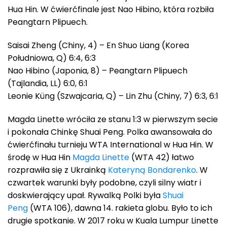
Hua Hin. W ćwierćfinale jest Nao Hibino, która rozbiła
Peangtarn Plipuech.
Saisai Zheng (Chiny, 4) – En Shuo Liang (Korea
Południowa, Q) 6:4, 6:3
Nao Hibino (Japonia, 8) – Peangtarn Plipuech
(Tajlandia, LL) 6:0, 6:1
Leonie Küng (Szwajcaria, Q) – Lin Zhu (Chiny, 7) 6:3, 6:1
Magda Linette wróciła ze stanu 1:3 w pierwszym secie
i pokonała Chinkę Shuai Peng. Polka awansowała do
ćwierćfinału turnieju WTA International w Hua Hin. W
środę w Hua Hin
Magda Linette
(WTA 42) łatwo
rozprawiła się z Ukrainką
Kateryną Bondarenko
. W
czwartek warunki były podobne, czyli silny wiatr i
doskwierający upał. Rywalką Polki była
Shuai
Peng
(WTA 106), dawna 14. rakieta globu. Było to ich
drugie spotkanie. W 2017 roku w Kuala Lumpur Linette