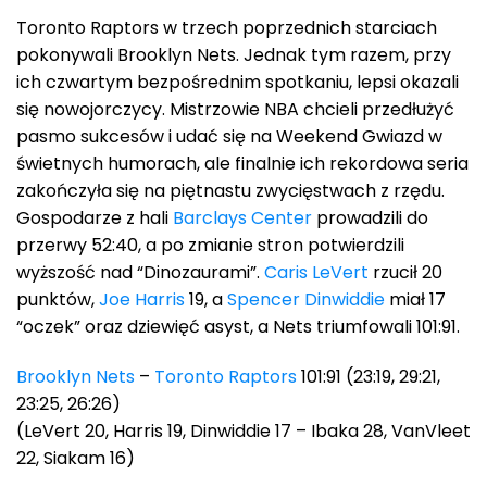
Toronto Raptors w trzech poprzednich starciach
pokonywali Brooklyn Nets. Jednak tym razem, przy
ich czwartym bezpośrednim spotkaniu, lepsi okazali
się nowojorczycy. Mistrzowie NBA chcieli przedłużyć
pasmo sukcesów i udać się na Weekend Gwiazd w
świetnych humorach, ale finalnie ich rekordowa seria
zakończyła się na piętnastu zwycięstwach z rzędu.
Gospodarze z hali
Barclays Center
prowadzili do
przerwy 52:40, a po zmianie stron potwierdzili
wyższość nad “Dinozaurami”.
Caris LeVert
rzucił 20
punktów,
Joe Harris
19, a
Spencer Dinwiddie
miał 17
“oczek” oraz dziewięć asyst, a Nets triumfowali 101:91.
Brooklyn Nets
–
Toronto Raptors
101:91 (23:19, 29:21,
23:25, 26:26)
(LeVert 20, Harris 19, Dinwiddie 17 – Ibaka 28, VanVleet
22, Siakam 16)