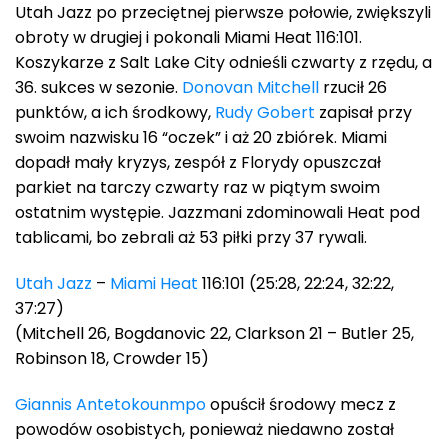
Utah Jazz po przeciętnej pierwsze połowie, zwiększyli
obroty w drugiej i pokonali Miami Heat 116:101.
Koszykarze z Salt Lake City odnieśli czwarty z rzędu, a
36. sukces w sezonie.
Donovan Mitchell
rzucił 26
punktów, a ich środkowy,
Rudy Gobert
zapisał przy
swoim nazwisku 16 “oczek” i aż 20 zbiórek. Miami
dopadł mały kryzys, zespół z Florydy opuszczał
parkiet na tarczy czwarty raz w piątym swoim
ostatnim występie. Jazzmani zdominowali Heat pod
tablicami, bo zebrali aż 53 piłki przy 37 rywali.
Utah Jazz
–
Miami Heat
116:101 (25:28, 22:24, 32:22,
37:27)
(Mitchell 26, Bogdanovic 22, Clarkson 21 – Butler 25,
Robinson 18, Crowder 15)
Giannis Antetokounmpo
opuścił środowy mecz z
powodów osobistych, ponieważ niedawno został