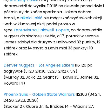
doprowadził do wyniku 119:116 na niewiele ponad dwie i
pół minuty do końca spotkania. Lakers dobrze
bronili, a
Nikola Jokić
nie mógł skończyć swoich akcji.
Serb w kluczowej akcji podał prosto w
ręce
Kentaviousa Caldwell-Pope’a
, co doprowadziło
Nuggets do siódmej u siebie, a 17. porażki w sezonie.
James zdobył dla drużyny z Hollywood 32 punkty, 12
zbiórek oraz 14 asyst, a Davis miał 33 punkty i 10
zbiórek.
Denver Nuggets
–
Los Angeles Lakers
116:120 po
dogrywce (31:23, 24:38, 32:23, 24:27, 5:9)
(Murray 32, Jokic 22, Grant 15 – Davis 33, James 32,
Howard 14)
Phoenix Suns
–
Golden State Warriors
112:106 (34:24,
24:26, 29:26, 25:30)
(Booker 27, Oubre Jr. 15, Bridges 14 – Wiggins 27,