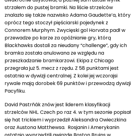
strzałem do pustej bramki. Na liście strzelców
znalazło się także nazwisko Adama Gaudette’a, który
oprócz tego stoczył pięściarski pojedynek z
Connorem Murphym. Zwycięski gol Horvata padł w
przewadze po karze za opóźnianie gry, którą
Blackhawks dostali za nieudany “challenge”, gdy ich
bramka została anulowana ze względu na
przeszkadzanie bramkarzowi. Ekipa z Chicago
przegrała już 5. mecz z rzędu. Z 58 punktami jest
ostatnia w dywizji centralnej. Z kolei jej wczorajsi
rywale mają dorobek 69 punktów i przewodzą dywizji
Pacyfiku.
David Pastrňák znów jest liderem klasyfikacji
strzelców NHL. Czech po raz 4. w tym sezonie popisał
się hat trickiem i wyprzedził Aleksandra Owieczkina
oraz Austona Matthewsa. Rosjanin i Amerykanin
ostatnio wyprzedzili gwiazdę Boston Bruins w