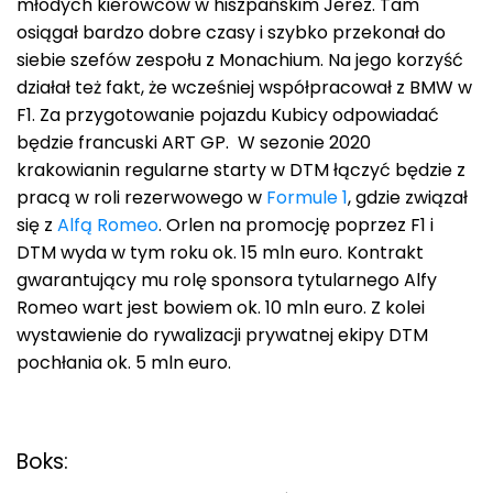
młodych kierowców w hiszpańskim Jerez. Tam
osiągał bardzo dobre czasy i szybko przekonał do
siebie szefów zespołu z Monachium. Na jego korzyść
działał też fakt, że wcześniej współpracował z BMW w
F1. Za przygotowanie pojazdu Kubicy odpowiadać
będzie francuski ART GP. W sezonie 2020
krakowianin regularne starty w DTM łączyć będzie z
pracą w roli rezerwowego w
Formule 1
, gdzie związał
się z
Alfą Romeo
. Orlen na promocję poprzez F1 i
DTM wyda w tym roku ok. 15 mln euro. Kontrakt
gwarantujący mu rolę sponsora tytularnego Alfy
Romeo wart jest bowiem ok. 10 mln euro. Z kolei
wystawienie do rywalizacji prywatnej ekipy DTM
pochłania ok. 5 mln euro.
Boks: