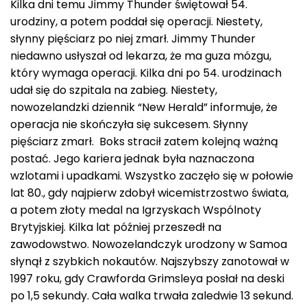
Kilka dni temu Jimmy Thunder świętował 54.
urodziny, a potem poddał się operacji. Niestety,
słynny pięściarz po niej zmarł. Jimmy Thunder
niedawno usłyszał od lekarza, że ma guza mózgu,
który wymaga operacji. Kilka dni po 54. urodzinach
udał się do szpitala na zabieg. Niestety,
nowozelandzki dziennik “New Herald” informuje, że
operacja nie skończyła się sukcesem. Słynny
pięściarz zmarł. Boks stracił zatem kolejną ważną
postać. Jego kariera jednak była naznaczona
wzlotami i upadkami. Wszystko zaczęło się w połowie
lat 80., gdy najpierw zdobył wicemistrzostwo świata,
a potem złoty medal na Igrzyskach Wspólnoty
Brytyjskiej. Kilka lat później przeszedł na
zawodowstwo. Nowozelandczyk urodzony w Samoa
słynął z szybkich nokautów. Najszybszy zanotował w
1997 roku, gdy Crawforda Grimsleya posłał na deski
po 1,5 sekundy. Cała walka trwała zaledwie 13 sekund.