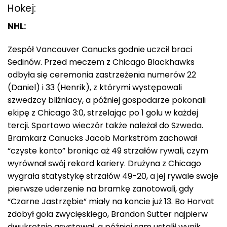
Hokej:
NHL:
Zespół Vancouver Canucks godnie uczcił braci
Sedinów. Przed meczem z Chicago Blackhawks
odbyła się ceremonia zastrzeżenia numerów 22
(Daniel) i 33 (Henrik), z którymi występowali
szwedzcy bliźniacy, a później gospodarze pokonali
ekipę z Chicago 3:0, strzelając po 1 golu w każdej
tercji. Sportowo wieczór także należał do Szweda.
Bramkarz Canucks Jacob Markström zachował
“czyste konto” broniąc aż 49 strzałów rywali, czym
wyrównał swój rekord kariery. Drużyna z Chicago
wygrała statystykę strzałów 49-20, a jej rywale swoje
pierwsze uderzenie na bramkę zanotowali, gdy
“Czarne Jastrzębie” miały na koncie już 13. Bo Horvat
zdobył gola zwycięskiego, Brandon Sutter najpierw
dwukrotnie asystował, a później sam ustalił wynik