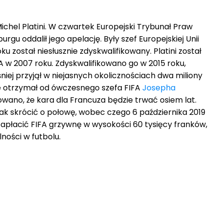
chel Platini. W czwartek Europejski Trybunał Praw
urgu oddalił jego apelację. Były szef Europejskiej Unii
oku został niesłusznie zdyskwalifikowany. Platini został
w 2007 roku. Zdyskwalifikowano go w 2015 roku,
śniej przyjął w niejasnych okolicznościach dwa miliony
e otrzymał od ówczesnego szefa FIFA
Josepha
wano, że kara dla Francuza będzie trwać osiem lat.
nak skrócić o połowę, wobec czego 6 października 2019
 zapłacić FIFA grzywnę w wysokości 60 tysięcy franków,
ności w futbolu.