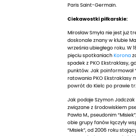
Paris Saint-Germain.
Ciekawostki piłkarskie:
Mirosław Smyła nie jest już 
doskonale znany w klubie Ma
września ubiegłego roku. W 1
pięciu spotkaniach
Korona
zd
spadek z PKO Ekstraklasy, gd
punktów. Jak poinformował “T
ratowania PKO Ekstraklasy 
powrót do Kielc po prawie trz
Jak podaje Szymon Jadczak 
związane z środowiskiem pse
Pawła M., pseudonim “Misiek”
obie grupy fanów łączyły ws
“Misiek”, od 2006 roku stojąc