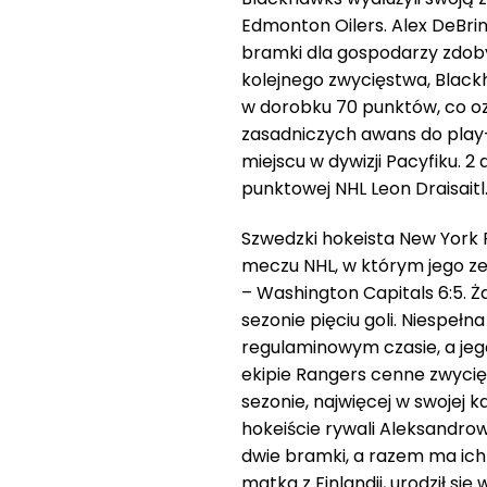
Edmonton Oilers. Alex DeBrin
bramki dla gospodarzy zdoby
kolejnego zwycięstwa, Blackh
w dorobku 70 punktów, co oz
zasadniczych awans do play-o
miejscu w dywizji Pacyfiku. 2 a
punktowej NHL Leon Draisaitl
Szwedzki hokeista New York 
meczu NHL, w którym jego ze
– Washington Capitals 6:5. Ża
sezonie pięciu goli. Niespełna
regulaminowym czasie, a jego
ekipie Rangers cenne zwycię
sezonie, najwięcej w swojej 
hokeiście rywali Aleksandro
dwie bramki, a razem ma ich 
matka z Finlandii, urodził si