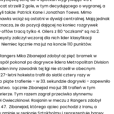
cat strzelił 2 gole, w tym decydującego o wygranej, a
li także: Patrick Kane i Jonathan Toews. Mimo
awks wciąż są ostatni w dywizji centralnej. Mają jednak
nacza, że do pozycji dającej na koniec rozgrywek
ffów tracą tylko 4. Oilers z 80 “oczkami” są na 2.
systy zaliczył wczoraj dla nich lider klasyfikacji
. Niemiec łącznie ma już na koncie 110 punktów.
Rangers Mika Zibanejad zdobył aż pięć bramek w
spół pokonał po dogrywce lidera Metropolitan Division
den inny zawodnik tej ligi nie strzelił w obecnym
 27-letni hokeista trafił do siatki cztery razy w
 piąte trafienie – w 33. sekundzie dogrywki – zapewniło
stwo. Łącznie Zibanejad ma już 38 trafień w tym
karierze. Tym razem zagrał przeciwko słynnemu
wi Owieczkinowi. Rosjanin w meczu z Rangers zdobył
47. Zibanejad, którego ojciec pochodzi z Iranu, a
ę w gminie w regionie Sztokholmu i reprezentuje barwy