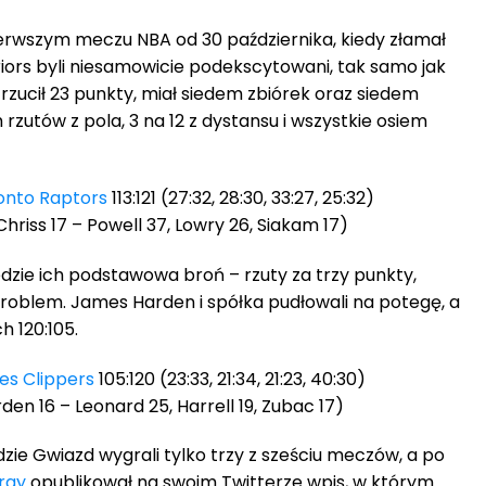
erwszym meczu NBA od 30 października, kiedy złamał
iors byli niesamowicie podekscytowani, tak samo jak
 rzucił 23 punkty, miał siedem zbiórek oraz siedem
h rzutów z pola, 3 na 12 z dystansu i wszystkie osiem
onto Raptors
113:121 (27:32, 28:30, 33:27, 25:32)
 Chriss 17 – Powell 37, Lowry 26, Siakam 17)
dzie ich podstawowa broń – rzuty za trzy punkty,
roblem. James Harden i spółka pudłowali na potegę, a
h 120:105.
es Clippers
105:120 (23:33, 21:34, 21:23, 40:30)
en 16 – Leonard 25, Harrell 19, Zubac 17)
e Gwiazd wygrali tylko trzy z sześciu meczów, a po
ray
opublikował na swoim Twitterze wpis, w którym