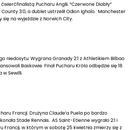
wierćfinalistą Pucharu Anglii. “Czerwone Diabły”
County 3:0, a dublet ustrzelił Odion Ighalo. Manchester
 się na wyjeździe z Norwich City.
iego niedosytu. Wygrana Granady 2:1 z Athletikiem Bilbao
ansowali Baskowie. Finał Pucharu Króla odbędzie się 18
 w Sewilli.
charu Francji. Drużyna Claude’a Puela po bardzo
nała Stade Rennais. AS Saint-Etienne wygrało 2:1 i
 Francji, w którym w sobotę 25 kwietnia zmierzy się z