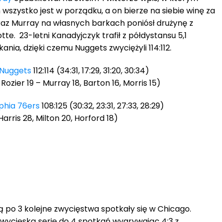
 wszystko jest w porządku, a on bierze na siebie winę za
raz Murray na własnych barkach poniósł drużynę z
te. 23-letni Kanadyjczyk trafił z półdystansu 5,1
ia, dzięki czemu Nuggets zwyciężyli 114:112.
Nuggets
112:114 (34:31, 17:29, 31:20, 30:34)
zier 19 – Murray 18, Barton 16, Morris 15)
phia 76ers
108:125 (30:32, 23:31, 27:33, 28:29)
Harris 28, Milton 20, Horford 18)
 po 3 kolejne zwycięstwa spotkały się w Chicago.
zwycięską serię do 4 spotkań wygrywając 4:3 z