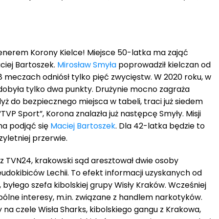
trenerem Korony Kielce! Miejsce 50-latka ma zająć
ciej Bartoszek.
Mirosław Smyła
poprowadził kielczan od
8 meczach odniósł tylko pięć zwycięstw. W 2020 roku, w
obyła tylko dwa punkty. Drużynie mocno zagraża
yż do bezpiecznego miejsca w tabeli, traci już siedem
VP Sport”, Korona znalazła już następcę Smyły. Misji
ma podjąć się
Maciej Bartoszek
. Dla 42-latka będzie to
yletniej przerwie.
z TVN24, krakowski sąd aresztował dwie osoby
udokibiców Lechii. To efekt informacji uzyskanych od
, byłego szefa kibolskiej grupy Wisły Kraków. Wcześniej
pólne interesy, m.in. związane z handlem narkotyków.
y na czele Wisła Sharks, kibolskiego gangu z Krakowa,