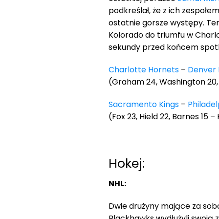
podkreślał, że z ich zespołem
ostatnie gorsze występy. Te
Kolorado do triumfu w Charlot
sekundy przed końcem spotkan
Charlotte Hornets
–
Denver 
(Graham 24, Washington 20, Ro
Sacramento Kings
–
Philadel
(Fox 23, Hield 22, Barnes 15 – 
Hokej:
NHL:
Dwie drużyny mające za sobą
Blackhawks wydłużyli swoją 