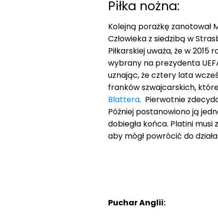
Piłka nożna:
Kolejną porażkę zanotował Mi
Człowieka z siedzibą w Strasb
Piłkarskiej uważa, że w 2015 r
wybrany na prezydenta UEFA 
uznając, że cztery lata wcze
franków szwajcarskich, któr
Blattera
. Pierwotnie zdecydo
Później postanowiono ją jed
dobiegła końca. Platini musi
aby mógł powrócić do działal
Puchar Anglii: