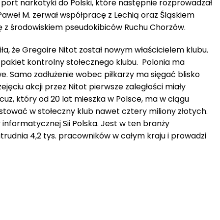
port narkotyki do Polski, które następnie rozprowadzał
 Paweł M. zerwał współpracę z Lechią oraz Śląskiem
ię z środowiskiem pseudokibiców Ruchu Chorzów.
a, że Gregoire Nitot został nowym właścicielem klubu.
 pakiet kontrolny stołecznego klubu. Polonia ma
. Samo zadłużenie wobec piłkarzy ma sięgać blisko
zejęciu akcji przez Nitot pierwsze zaległości miały
cuz, który od 20 lat mieszka w Polsce, ma w ciągu
stować w stołeczny klub nawet cztery miliony złotych.
y informatycznej Sii Polska. Jest w ten branży
udnia 4,2 tys. pracowników w całym kraju i prowadzi