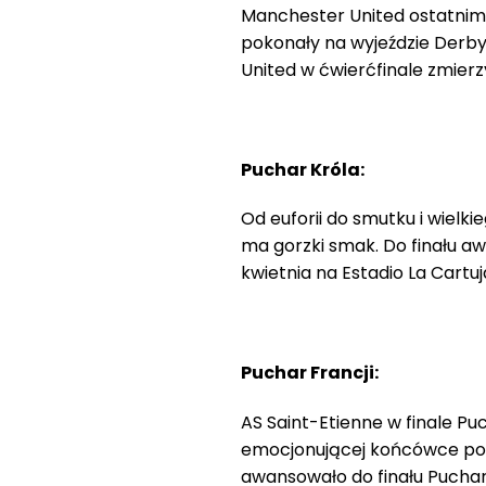
Manchester United ostatnim ć
pokonały na wyjeździe Derby 
United w ćwierćfinale zmierzy
Puchar Króla:
Od euforii do smutku i wielk
ma gorzki smak. Do finału aw
kwietnia na Estadio La Cartuja
Puchar Francji:
AS Saint-Etienne w finale Pu
emocjonującej końcówce poko
awansowało do finału Pucharu