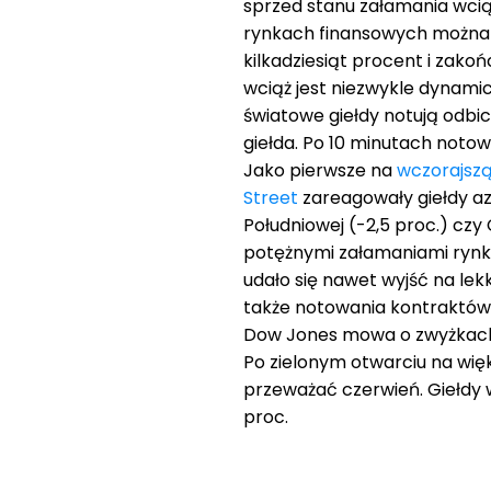
sprzed stanu załamania wcią
rynkach finansowych można 
kilkadziesiąt procent i zakoń
wciąż jest niezwykle dynami
światowe giełdy notują odbic
giełda. Po 10 minutach notow
Jako pierwsze na
wczorajszą
Street
zareagowały giełdy azj
Południowej (-2,5 proc.) czy
potężnymi załamaniami rynku
udało się nawet wyjść na lek
także notowania kontraktów
Dow Jones mowa o zwyżkach o
Po zielonym otwarciu na wię
przeważać czerwień. Giełdy w 
proc.