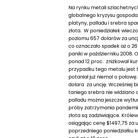
Na rynku metali szlachetnych
globalnego kryzysu gospoda
platyny, palladu i srebra sp
złota. W poniedziałek wiecz
poziomu 657 dolarów za uncj
co oznaczało spadek aż o 26 
paniki w październiku 2008. 
ponad 12 proc. zniżkował kur
przypadku tego metalu jest 
potaniał już niemal o połowę.
dolara za uncję. Wcześniej bi
taniego srebra nie widziano o
palladu można jeszcze wytł
próby zatrzymania pandemii k
złota są zadziwiające. Królew
osiągając cenę $1497,75 za u
poprzedniego poniedziałku ku