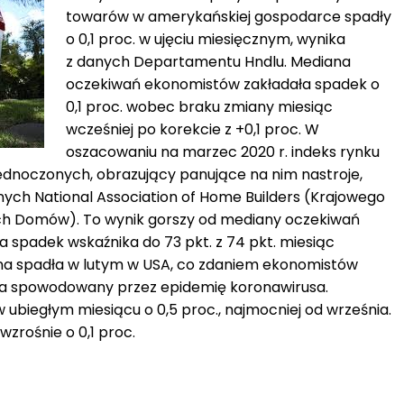
towarów w amerykańskiej gospodarce spadły
o 0,1 proc. w ujęciu miesięcznym, wynika
z danych Departamentu Hndlu. Mediana
oczekiwań ekonomistów zakładała spadek o
0,1 proc. wobec braku zmiany miesiąc
wcześniej po korekcie z +0,1 proc. W
oszacowaniu na marzec 2020 r. indeks rynku
ednoczonych, obrazujący panujące na nim nastroje,
anych National Association of Home Builders (Krajowego
h Domów). To wynik gorszy od mediany oczekiwań
 spadek wskaźnika do 73 pkt. z 74 pkt. miesiąc
zna spadła w lutym w USA, co zdaniem ekonomistów
nia spowodowany przez epidemię koronawirusa.
 ubiegłym miesiącu o 0,5 proc., najmocniej od września.
wzrośnie o 0,1 proc.