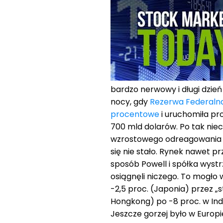
bardzo nerwowy i długi dzień
nocy, gdy
Rezerwa Federalna
procentowe
i uruchomiła pr
700 mld dolarów. Po tak nie
wzrostowego odreagowania na
się nie stało. Rynek nawet p
sposób Powell i spółka wystr
osiągnęli niczego. To mogło 
-2,5 proc. (Japonia) przez „
Hongkong) po -8 proc. w Indi
Jeszcze gorzej było w Europi