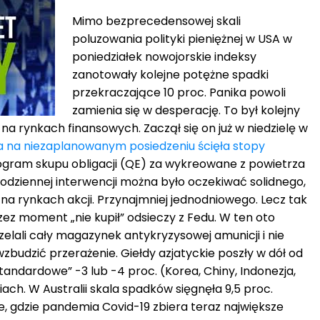
Mimo bezprecedensowej skali
poluzowania polityki pieniężnej w USA w
poniedziałek nowojorskie indeksy
zanotowały kolejne potężne spadki
przekraczające 10 proc. Panika powoli
zamienia się w desperację. To był kolejny
 na rynkach finansowych. Zaczął się on już w niedzielę w
 na niezaplanowanym posiedzeniu ścięła stopy
ogram skupu obligacji (QE) za wykreowane z powietrza
codziennej interwencji można było oczekiwać solidnego,
 rynkach akcji. Przynajmniej jednodniowego. Lecz tak
rzez moment „nie kupił” odsieczy z Fedu. W ten oto
zelali cały magazynek antykryzysowej amunicji i nie
wzbudzić przerażenie. Giełdy azjatyckie poszły w dół od
standardowe” -3 lub -4 proc. (Korea, Chiny, Indonezja,
ach. W Australii skala spadków sięgnęła 9,5 proc.
e, gdzie pandemia Covid-19 zbiera teraz największe