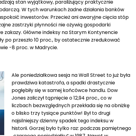
adzają stan wyjątkowy, paraliżujący praktycznie
odarczą. W tych warunkach żadne działania banków
uspokoić inwestorów. Przecież ani awaryjne cięcia stóp
jne zastrzyki płynności nie ożywią gospodarki
we zakazy. Główne indeksy na Starym Kontynencie
ły po przeszło 10 proc., by ostatecznie zredukować
awie -8 proc. w Madrycie.
Ale poniedziałkowa sesja na Wall Street to już była
prawdziwa katastrofa, a spadki drastycznie
pogłębiły się w samej końcówce handlu. Dow
Jones zaliczył tąpnięcie o 12,94 proc., co w
liczbach bezwzględnych przekłada się na obniżkę
o blisko trzy tysiące punktów! Był to drugi
najsilniejszy dzienny spadek tego indeksu w
historii. Gorzej było tylko raz: podczas pamiętnego
„czarnego poniedziałku” w 1987. Nawet w