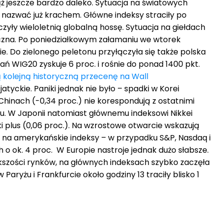
ż jeszcze bardzo daleko. Sytuacja na światowych
nazwać już krachem. Główne indeksy straciły po
czyły wieloletnią globalną hossę. Sytuacja na giełdach
czna. Po poniedziałkowym załamaniu we wtorek
ie. Do zielonego peletonu przyłączyła się także polska
ań WIG20 zyskuje 6 proc. i rośnie do ponad 1400 pkt.
 kolejną historyczną przecenę na Wall
atyckie. Paniki jednak nie było – spadki w Korei
 Chinach (-0,34 proc.) nie korespondują z ostatnimi
. W Japonii natomiast głównemu indeksowi Nikkei
ki plus (0,06 proc.). Na wzrostowe otwarcie wskazują
 na amerykańskie indeksy – w przypadku S&P, Nasdaq i
 ok. 4 proc. W Europie nastroje jednak dużo słabsze.
kszości rynków, na głównych indeksach szybko zaczęła
Paryżu i Frankfurcie około godziny 13 traciły blisko 1