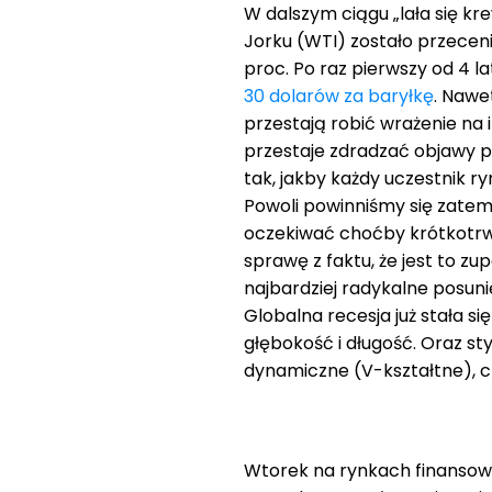
W dalszym ciągu „lała się kr
Jorku (WTI) zostało przeceni
proc. Po raz pierwszy od 4 lat
30 dolarów za baryłkę
. Nawe
przestają robić wrażenie na
przestaje zdradzać objawy p
tak, jakby każdy uczestnik ryn
Powoli powinniśmy się zatem 
oczekiwać choćby krótkotrwa
sprawę z faktu, że jest to zup
najbardziej radykalne posuni
Globalna recesja już stała si
głębokość i długość. Oraz styl
dynamiczne (V-kształtne), cz
Wtorek na rynkach finansowy