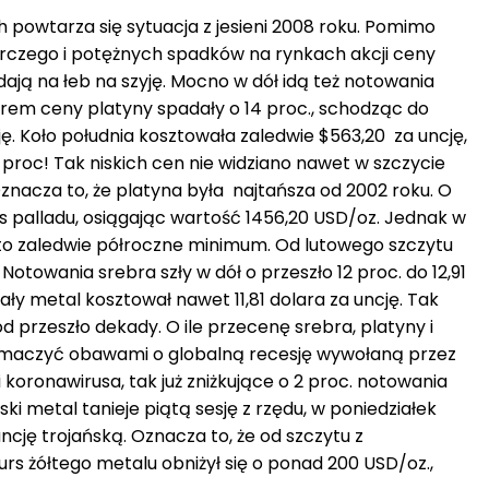
 powtarza się sytuacja z jesieni 2008 roku. Pomimo
rczego i potężnych spadków na rynkach akcji ceny
adają na łeb na szyję. Mocno w dół idą też notowania
orem ceny platyny spadały o 14 proc., schodząc do
ę. Koło południa kosztowała zaledwie $563,20 za uncję,
proc! Tak niskich cen nie widziano nawet w szczycie
Oznacza to, że platyna była najtańsza od 2002 roku. O
s palladu, osiągając wartość 1456,20 USD/oz. Jednak w
to zaledwie półroczne minimum. Od lutowego szczytu
 Notowania srebra szły w dół o przeszło 12 proc. do 12,91
ały metal kosztował nawet 11,81 dolara za uncję. Tak
d przeszło dekady. O ile przecenę srebra, platyny i
umaczyć obawami o globalną recesję wywołaną przez
oronawirusa, tak już zniżkujące o 2 proc. notowania
ski metal tanieje piątą sesję z rzędu, w poniedziałek
ncję trojańską. Oznacza to, że od szczytu z
rs żółtego metalu obniżył się o ponad 200 USD/oz.,