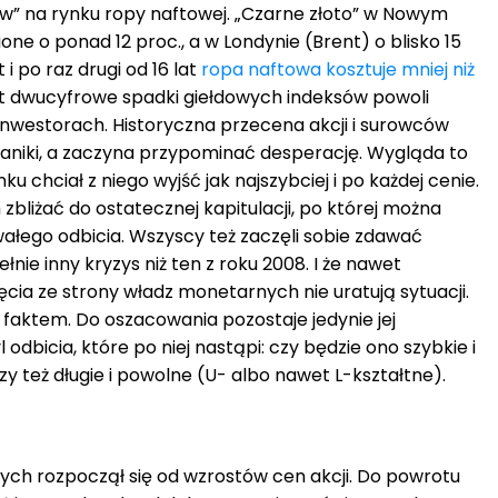
ew” na rynku ropy naftowej. „Czarne złoto” w Nowym
one o ponad 12 proc., a w Londynie (Brent) o blisko 15
 i po raz drugi od 16 lat
ropa naftowa kosztuje mniej niż
t dwucyfrowe spadki giełdowych indeksów powoli
 inwestorach. Historyczna przecena akcji i surowców
aniki, a zaczyna przypominać desperację. Wygląda to
ku chciał z niego wyjść jak najszybciej i po każdej cenie.
zbliżać do ostatecznej kapitulacji, po której można
łego odbicia. Wszyscy też zaczęli sobie zdawać
ełnie inny kryzys niż ten z roku 2008. I że nawet
ęcia ze strony władz monetarnych nie uratują sytuacji.
ę faktem. Do oszacowania pozostaje jedynie jej
 odbicia, które po niej nastąpi: czy będzie ono szybkie i
y też długie i powolne (U- albo nawet L-kształtne).
ch rozpoczął się od wzrostów cen akcji. Do powrotu