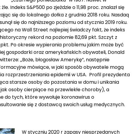
 źle. Indeks S&P500 po zjeździe o 11,98 proc. znalazł się
iżając się do lokalnego dołka z grudnia 2018 roku. Nasdaq
 osunął się do najniższego poziomu od stycznia 2019 roku.
ego na Wall Street najlepiej świadczy fakt, że indeks
 historyczny rekord na poziomie 82,69 pkt. Szczyt z
6 pkt. Po okresie wypierania problemu jakim może być
ej gospodarki oraz amerykańskich obywateli, Donald
witterze: „Boże, błogosław Amerykę”, następnie
 informacyjne mówiące, w jaki sposób obywatele mogą
ia rozprzestrzeniania epidemii w USA. Profil prezydenta
ca starsze osoby do pozostania w domu i unikania
 jak osoby cierpiące na przewlekłe choroby), a
e do tych, które wywołuje koronawirus o
nsultowanie się z dostawcą swoich usług medycznych.
W styczniu 2020 r zapasy niesprzedanych