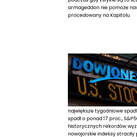
armageddon nie pomoże nawe
procedowany na Kapitolu.
największe tygodniowe spadki
spadł o ponad 17 proc., S&P50
historycznych rekordów wy
nowojorskie indeksy straciły 