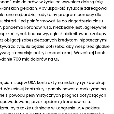
nad 1 mld dolarów, w życie, co wywołało dalszą falę
ykańskich giełdach. Aby uspokoić sytuację zareagował
łek rano najbardziej radykalny program pomocy dla
ej historii. Fed poinformował, że do złagodzenia ciosu,
A pandemia koronawirusa, niezbędne jest „agresywne
esprzeć rynek finansowy, ogłosił nielimitowane zakupy
az obligacji zabezpieczanych kredytami hipotecznymi.
tywa za tyle, ile będzie potrzeba, aby wesprzeć gładkie
tywną transmisję polityki monetarnej. Wcześniej bank
ydanie 700 mld dolarów na QE.
ęciem sesji w USA kontrakty na indeksy rynków akcji
Fed. Wcześniej kontrakty spadały nawet o maksymalną
nie z powodu pesymistycznych prognoz dotyczących
 spowodowanej przez epidemię koronawirusa.
mu było także utknięcie w Kongresie USA pakietu