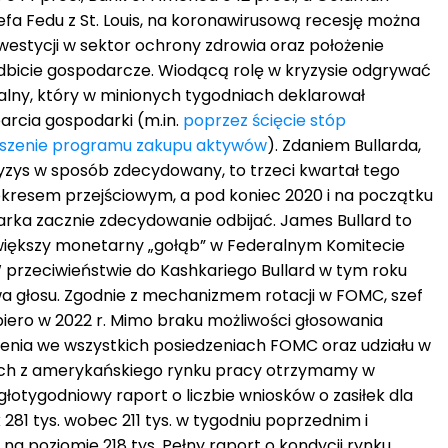
efa Fedu z St. Louis, na koronawirusową recesję można
nwestycji w sektor ochrony zdrowia oraz położenie
bicie gospodarcze. Wiodącą rolę w kryzysie odgrywać
lny, który w minionych tygodniach deklarował
rcia gospodarki (m.in.
poprzez ścięcie stóp
oszenie programu zakupu aktywów
). Zdaniem Bullarda,
ryzys w sposób zdecydowany, to trzeci kwartał tego
kresem przejściowym, a pod koniec 2020 i na początku
rka zacznie zdecydowanie odbijać. James Bullard to
większy monetarny „gołąb” w Federalnym Komitecie
przeciwieństwie do Kashkariego Bullard w tym roku
a głosu. Zgodnie z mechanizmem rotacji w FOMC, szef
piero w 2022 r. Mimo braku możliwości głosowania
enia we wszystkich posiedzeniach FOMC oraz udziału w
nych z amerykańskiego rynku pracy otrzymamy w
łotygodniowy raport o liczbie wniosków o zasiłek dla
81 tys. wobec 211 tys. w tygodniu poprzednim i
a poziomie 218 tys. Pełny raport o kondycji rynku