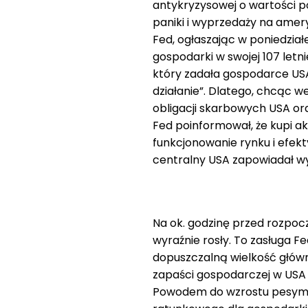
antykryzysowej o wartości po
paniki i wyprzedaży na amer
Fed, ogłaszając w poniedzia
gospodarki w swojej 107 letni
który zadała gospodarce US
działanie”. Dlatego, chcąc w
obligacji skarbowych USA or
Fed poinformował, że kupi ak
funkcjonowanie rynku i efek
centralny USA zapowiadał w
Na ok. godzinę przed rozpocz
wyraźnie rosły. To zasługa 
dopuszczalną wielkość głów
zapaści gospodarczej w USA
Powodem do wzrostu pesymiz