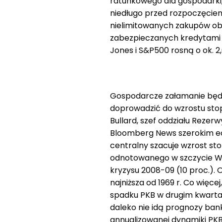
ratunkowego dla gospodarki,
niedługo przed rozpoczęciem 
nielimitowanych zakupów obli
zabezpieczanych kredytami 
Jones i S&P500 rosną o ok. 2,
Gospodarcze załamanie będ
doprowadzić do wzrostu sto
Bullard, szef oddziału Rezerw
Bloomberg News szerokim ec
centralny szacuje wzrost st
odnotowanego w szczycie Wiel
kryzysu 2008-09 (10 proc.). 
najniższa od 1969 r. Co więc
spadku PKB w drugim kwarta
daleko nie idą prognozy ba
annualizowanej dynamiki PKB 