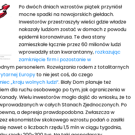
Po dwóch dniach wzrostów piątek przyniósł
mocne spadki na nowojorskich giełdach.
Inwestorów przestraszyły wieści gdzie władze
nakazały ludziom zostać w domach z powodu
epidemii koronawirusa. Te dwa stany
zamieszkałe łącznie przez 60 milionów ludzi
wprowadziły stan kwarantanny,
rozkazując
zamknięcie firm i pozostanie w
dnym personelem. Rozwiązania rodem z totalitarnych
rytarnej Europy
to nie jest coś, do czego
iec „kraju wolnych ludzi”
. Biały Dom planuje też
iem dla ruchu osobowego po tym, jak ograniczenia w
nady. Wielu inwestorów mogło dojść do wniosku, że to
i wprowadzanych w całych Stanach Zjednoczonych. Po
ż pewna, a depresja prawdopodobna. Zwłaszcza w
zez ekonomistów skokowego wzrostu podań o zasiłki
się nawet o liczbach rzędu 1,5 mln w ciągu tygodnia,
zby rzędu 200-300 tys. Na taki gospodarczy