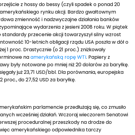
rzejście z hossy do bessy (czyli spadek o ponad 20
h amerykańskiego rynku akcji. Bardzo gwałtownym
dowa zmienność i nadzwyczajne działania banków
zypominające wydarzenia z jesieni 2008 roku. W piątek
 standardy przecenie akcji towarzyszył silny wzrost
ntowność 10-letnich obligacji rządu USA poszła w dół o
j 1 proc. Drastycznie (o 21 proc.) zniżkowały
terminowe na
amerykańską ropę WTI
. Papiery z
wy były notowane po mniej niż 20 dolarów za baryłkę.
ięgały już 23,71 USD/bbl. Dla porównania, europejska
2 proc., do 27,52 USD za baryłkę.
merykańskim parlamencie przedłużają się, co zmusiło
anych wcześniej działań. Wczoraj wieczorem Senatowi
ierwszej proceduralnej przeszkody na drodze do
więc amerykańskiego odpowiednika tarczy