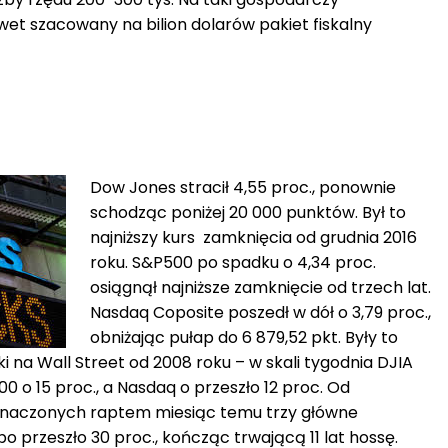
t szacowany na bilion dolarów pakiet fiskalny
Dow Jones stracił 4,55 proc., ponownie
schodząc poniżej 20 000 punktów. Był to
najniższy kurs zamknięcia od grudnia 2016
roku. S&P500 po spadku o 4,34 proc.
osiągnął najniższe zamknięcie od trzech lat.
Nasdaq Coposite poszedł w dół o 3,79 proc.,
obniżając pułap do 6 879,52 pkt. Były to
 na Wall Street od 2008 roku – w skali tygodnia DJIA
0 o 15 proc., a Nasdaq o przeszło 12 proc. Od
znaczonych raptem miesiąc temu trzy główne
po przeszło 30 proc., kończąc trwającą 11 lat hossę.