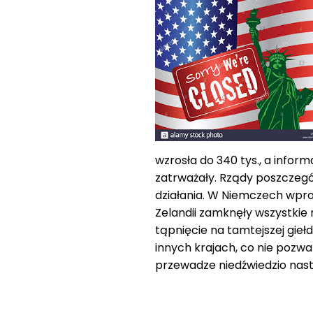
wzrosła do 340 tys., a inform
zatrważały. Rządy poszczegó
działania. W Niemczech wpr
Zelandii zamknęły wszystkie 
tąpnięcie na tamtejszej giełd
innych krajach, co nie pozw
przewadze niedźwiedzio nas