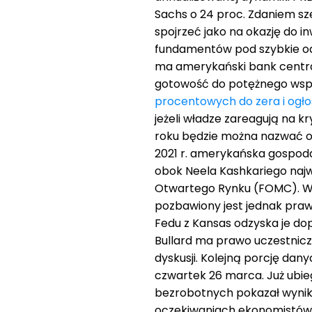
Sachs o 24 proc. Zdaniem sz
spojrzeć jako na okazję do i
fundamentów pod szybkie od
ma amerykański bank centra
gotowość do potężnego wspa
procentowych do zera i ogł
jeżeli władze zareagują na k
roku będzie można nazwać o
2021 r. amerykańska gospoda
obok Neela Kashkariego naj
Otwartego Rynku (FOMC). W 
pozbawiony jest jednak praw
Fedu z Kansas odzyska je do
Bullard ma prawo uczestnicz
dyskusji. Kolejną porcję da
czwartek 26 marca. Już ubieg
bezrobotnych pokazał wynik 2
oczekiwaniach ekonomistów n