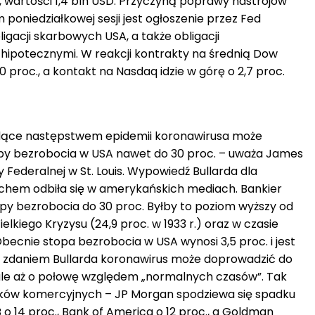
 wartości 1,4 bln USD. Przyczyną poprawy nastrojów
poniedziałkowej sesji jest ogłoszenie przez Fed
gacji skarbowych USA, a także obligacji
hipotecznymi. W reakcji kontrakty na średnią Dow
0 proc., a kontakt na Nasdaq idzie w górę o 2,7 proc.
ące następstwem epidemii koronawirusa może
py bezrobocia w USA nawet do 30 proc. – uważa James
y Federalnej w St. Louis. Wypowiedź Bullarda dla
hem odbiła się w amerykańskich mediach. Bankier
opy bezrobocia do 30 proc. Byłby to poziom wyższy od
kiego Kryzysu (24,9 proc. w 1933 r.) oraz w czasie
Obecnie stopa bezrobocia w USA wynosi 3,5 proc. i jest
ej, zdaniem Bullarda koronawirus może doprowadzić do
le aż o połowę względem „normalnych czasów”. Tak
nków komercyjnych – JP Morgan spodziewa się spadku
o 14 proc., Bank of America o 12 proc., a Goldman