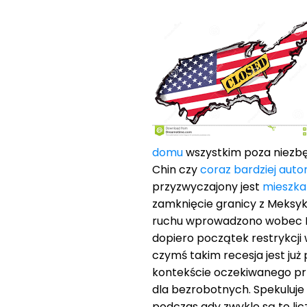
domu
wszystkim poza niezbę
Chin czy
coraz bardziej auto
przyzwyczajony jest
mieszkan
zamknięcie granicy z Meksyk
ruchu wprowadzono wobec Ka
dopiero początek restrykcj
czymś takim recesja jest ju
kontekście oczekiwanego pr
dla bezrobotnych. Spekuluje 
podczas gdy zwykle są to lic