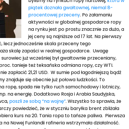
byliśmy na rynkach ropy naftowej,
która w
piątek doznała gwałtownej, niemal 8-
procentowej przeceny
. Po załamaniu
aktywności w globalnej gospodarce ropy
na rynku jest po prostu znacznie za dużo, a
jej ceny są najniższe od 17 lat. Na pierwszy
, lecz jednocześnie skala przeceny tego
aża skalę zapaści w realnej gospodarce. Uwagę
surowiec już wcześniej był gwałtownie przeceniany,
8 proc. tanieje też teksańska odmiana ropy, czy WTI.
nie zapłacić 21,21 USD. W sumie pod łagodniejszą bądź
 znajduje się obecnie już połowa ludzkości. To
 ropę, spada nie tylko ruch samochodowy i lotniczy,
np. na energię. Dodatkowo Rosja i Arabia Saudyjska,
owca,
poszli ze sobą “na wojnę”
. Wszystko to sprawia, że
rczy powiedzieć, że w styczniu baryłka brent zbliżała
obiera kurs na 20. Tania ropa to tańsze paliwa. Pierwsza
 na Nowej Funlandii rafineria wstrzymała działalność.