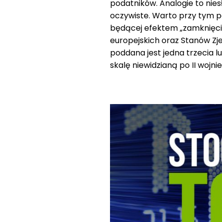
podatników. Analogie to nie
oczywiste. Warto przy tym pa
będącej efektem „zamknięc
europejskich oraz Stanów Zje
poddana jest jedna trzecia 
skalę niewidzianą po II wojni