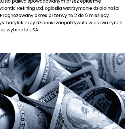
tu na paliwa spowodowanym przez epidemię
lantic Refining Ltd. ogłosiła wstrzymanie działalności
 Prognozowany okres przerwy to 2 do 5 miesięcy.
tys. baryłek ropy dziennie zaopatrywała w paliwa rynek
nie wybrzeże USA.