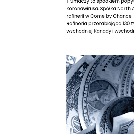
Tłumaczy to spadkiem popy
koronawirusa. Spółka North At
rafinerii w Come by Chance.
Rafineria przerabiająca 130 
wschodniej Kanady i wschod