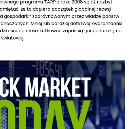
sławnego programu TARP z roku 2008 są aż nazbyt
miętać, że to dopiero początek globalnej recesji
ia gospodarki” zaordynowanym przez władze państw
dnoczonych. Mniej lub bardziej dotkliwej kwarantannie
ludzkości, co musi skutkować zapaścią gospodarczą na
e światowej.