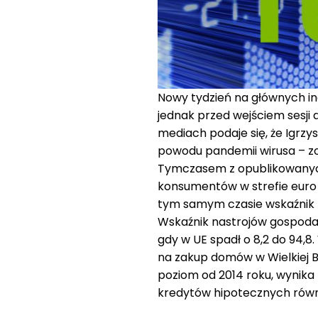
Nowy tydzień na głównych i
jednak przed wejściem sesji a
mediach podaje się, że Igrzys
powodu pandemii wirusa – zos
Tymczasem z opublikowanych 
konsumentów w strefie euro wy
tym samym czasie wskaźnik za
Wskaźnik nastrojów gospodarc
gdy w UE spadł o 8,2 do 94,8
na zakup domów w Wielkiej Br
poziom od 2014 roku, wynika 
kredytów hipotecznych równi