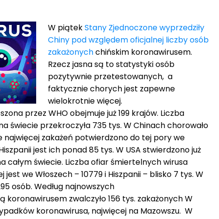
W piątek
Stany Zjednoczone wyprzedziły
Chiny pod względem oficjalnej liczby osób
zakażonych
chińskim koronawirusem.
Rzecz jasna są to statystyki osób
pozytywnie przetestowanych, a
faktycznie chorych jest zapewne
wielokrotnie więcej.
zona przez WHO obejmuje już 199 krajów. Liczba
a świecie przekroczyła 735 tys. W Chinach chorowało
e najwięcej zakażeń potwierdzono do tej pory we
iszpanii jest ich ponad 85 tys. W USA stwierdzono już
na całym świecie. Liczba ofiar śmiertelnych wirusa
j jest we Włoszech – 10779 i Hiszpanii – blisko 7 tys. W
3295 osób. Według najnowszych
 koronawirusem zwalczyło 156 tys. zakażonych W
ypadków koronawirusa, najwięcej na Mazowszu. W