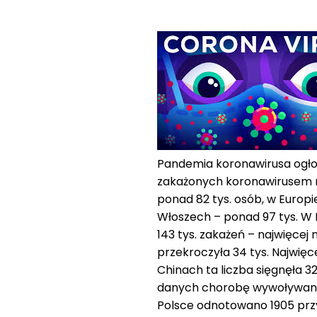
Pandemia koronawirusa ogłos
zakażonych koronawirusem n
ponad 82 tys. osób, w Europi
Włoszech – ponad 97 tys. W H
143 tys. zakażeń – najwięcej 
przekroczyła 34 tys. Najwięce
Chinach ta liczba sięgnęła 
danych chorobę wywoływaną
Polsce odnotowano 1905 prz