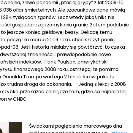
równania, żniwo pandemii „ptasiej grypy” z lat 2009-10
8 036 ofiar śmiertelnych. Ale szacunkowe dane mówią
 284 tysiącach zgonów. Lecz wtedy jakoś nikt nie
lności gospodarczej i zamykaniu granic. Zatem podobnie
st to jeszcze koniec giełdowej bessy. Dekadę temu
 do początku marca 2009 roku, choć szczyt paniki
opad ’08. Jeśli historia miałaby się powtórzyć, to czeka
podwyższonej zmienności i prawdopodobnie nowe
ńskich indeksów. Hank Paulson, amerykański
yzysu finansowego 2008 roku, ostrzega, że pomimo
a Donalda Trumpa wartego 2 bln dolarów pakietu
zo trudna droga do pokonania. – Jedną z lekcji z 2008
no szybko przekazać pieniądze tam, gdzie są najbardziej
son w CNBC.
Świadkami pogłębienia marcowego dna