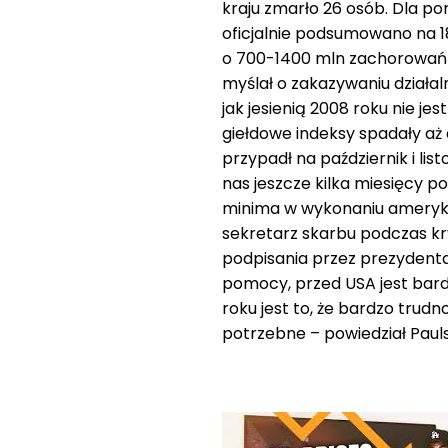
kraju zmarło 26 osób. Dla po
oficjalnie podsumowano na 1
o 700-1400 mln zachorowań i
myślał o zakazywaniu działa
jak jesienią 2008 roku nie je
giełdowe indeksy spadały aż
przypadł na październik i list
nas jeszcze kilka miesięcy 
minima w wykonaniu ameryka
sekretarz skarbu podczas kr
podpisania przez prezydent
pomocy, przed USA jest bard
roku jest to, że bardzo trud
potrzebne – powiedział Paul