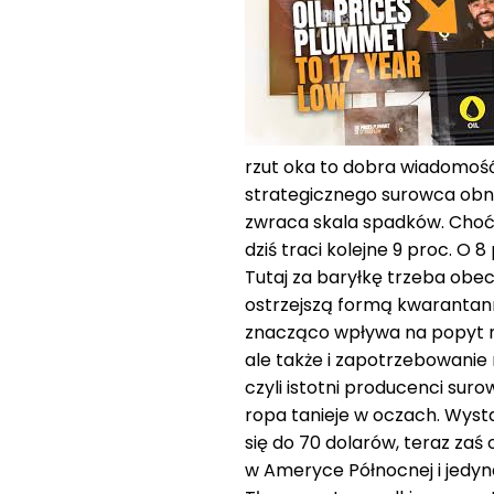
rzut oka to dobra wiadomość
strategicznego surowca obn
zwraca skala spadków. Choć 
dziś traci kolejne 9 proc. O 
Tutaj za baryłkę trzeba obec
ostrzejszą formą kwarantanny
znacząco wpływa na popyt na
ale także i zapotrzebowanie 
czyli istotni producenci sur
ropa tanieje w oczach. Wysta
się do 70 dolarów, teraz zaś 
w Ameryce Północnej i jedyna