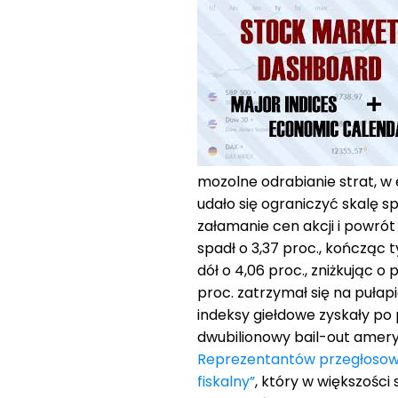
mozolne odrabianie strat, w 
udało się ograniczyć skalę sp
załamanie cen akcji i powró
spadł o 3,37 proc., kończąc 
dół o 4,06 proc., zniżkując 
proc. zatrzymał się na pułap
indeksy giełdowe zyskały po
dwubilionowy bail-out ameryk
Reprezentantów przegłosowa
fiskalny”
, który w większości