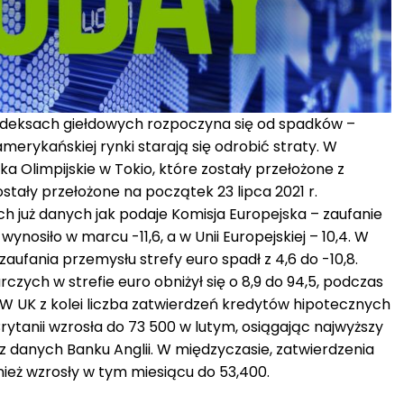
ndeksach giełdowych rozpoczyna się od spadków –
merykańskiej rynki starają się odrobić straty. W
ka Olimpijskie w Tokio, które zostały przełożone z
tały przełożone na początek 23 lipca 2021 r.
już danych jak podaje Komisja Europejska – zaufanie
nosiło w marcu -11,6, a w Unii Europejskiej – 10,4. W
ufania przemysłu strefy euro spadł z 4,6 do -10,8.
zych w strefie euro obniżył się o 8,9 do 94,5, podczas
. W UK z kolei liczba zatwierdzeń kredytów hipotecznych
ytanii wzrosła do 73 500 w lutym, osiągając najwyższy
z danych Banku Anglii. W międzyczasie, zatwierdzenia
eż wzrosły w tym miesiącu do 53,400.