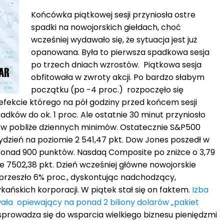
Końcówka piątkowej sesji przyniosła ostre
spadki na nowojorskich giełdach, choć
wcześniej wydawało się, że sytuacja jest już
opanowana. Była to pierwsza spadkowa sesja
po trzech dniach wzrostów. Piątkowa sesja
obfitowała w zwroty akcji. Po bardzo słabym
początku (po -4 proc.) rozpoczęło się
efekcie którego na pół godziny przed końcem sesji
adków do ok. 1 proc. Ale ostatnie 30 minut przyniosło
t w pobliże dziennych minimów. Ostatecznie S&P500
tydzień na poziomie 2 541,47 pkt. Dow Jones poszedł w
o ponad 900 punktów. Nasdaq Composite po zniżce o 3,79
ie 7502,38 pkt. Dzień wcześniej główne nowojorskie
 przeszło 6% proc., dyskontując nadchodzący,
ańskich korporacji. W piątek stał się on faktem.
Izba
ła opiewający na ponad 2 biliony dolarów „pakiet
 sprowadza się do wsparcia wielkiego biznesu pieniędzmi