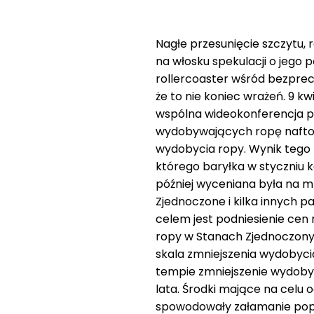
Nagłe przesunięcie szczytu,
na włosku spekulacji o jego 
rollercoaster wśród bezpre
że to nie koniec wrażeń. 9 k
wspólna wideokonferencja pr
wydobywających ropę nafto
wydobycia ropy. Wynik tego
którego baryłka w styczniu 
później wyceniana była na mn
Zjednoczone i kilka innych 
celem jest podniesienie cen
ropy w Stanach Zjednoczonych
skala zmniejszenia wydobycia 
tempie zmniejszenie wydob
lata. Środki mające na celu 
spowodowały załamanie popyt