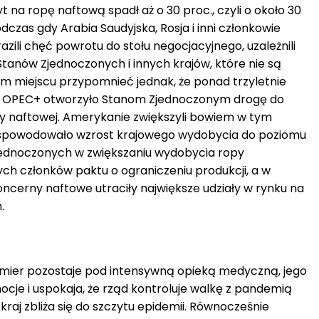
 na ropę naftową spadł aż o 30 proc., czyli o około 30
dczas gdy Arabia Saudyjska, Rosja i inni członkowie
zili chęć powrotu do stołu negocjacyjnego, uzależnili
tanów Zjednoczonych i innych krajów, które nie są
m miejscu przypomnieć jednak, że ponad trzyletnie
ez OPEC+ otworzyło Stanom Zjednoczonym drogę do
py naftowej. Amerykanie zwiększyli bowiem w tym
 spowodowało wzrost krajowego wydobycia do poziomu
jednoczonych w zwiększaniu wydobycia ropy
ch członków paktu o ograniczeniu produkcji, a w
koncerny naftowe utraciły największe udziały w rynku na
.
emier pozostaje pod intensywną opieką medyczną, jego
cje i uspokaja, że rząd kontroluje walkę z pandemią
aj zbliża się do szczytu epidemii. Równocześnie