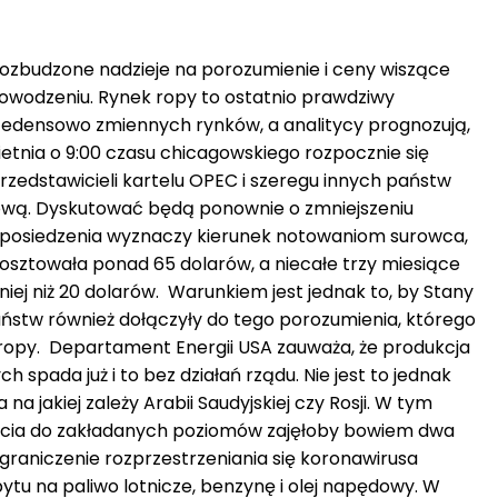
 rozbudzone nadzieje na porozumienie i ceny wiszące
powodzeniu. Rynek ropy to ostatnio prawdziwy
cedensowo zmiennych rynków, a analitycy prognozują,
wietnia o 9:00 czasu chicagowskiego rozpocznie się
zedstawicieli kartelu OPEC i szeregu innych państw
wą. Dyskutować będą ponownie o zmniejszeniu
 posiedzenia wyznaczy kierunek notowaniom surowca,
kosztowała ponad 65 dolarów, a niecałe trzy miesiące
iej niż 20 dolarów. Warunkiem jest jednak to, by Stany
państw również dołączyły do tego porozumienia, którego
 ropy. Departament Energii USA zauważa, że produkcja
 spada już i to bez działań rządu. Nie jest to jednak
na jakiej zależy Arabii Saudyjskiej czy Rosji. W tym
ycia do zakładanych poziomów zajęłoby bowiem dwa
ograniczenie rozprzestrzeniania się koronawirusa
u na paliwo lotnicze, benzynę i olej napędowy. W