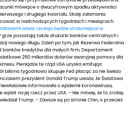
zacunki mówiące o dwucyfrowym spadku aktywności
ierwszego i drugiego kwartału. Skalę załamania
acować w nadchodzących tygodniach i miesiącach.
ałaniami władz recesja będzie straszniejsza w
W grze pozostają także drukarki banków centralnych i
ji nowego długu. Dzień po tym, jak Rezerwa Federalna
d banków kredytów dla małych firm, Departament
dodatkowe 250 miliardów dolarów awaryjnej pomocy dla
nesu. Pieniądze te rząd USA uzyska emitując
pół biliona tygodniowo skupuje Fed płacąc za nie świeżo
mczasem prezydent Donald Trump uważa, że Światowa
iewłaściwie informowała o epidemii koronawirusa,
wpłat na jej rzecz przez USA. – Nie mówię, że to zrobię,
wiedział Trump. – Zawsze są po stronie Chin, a przecież