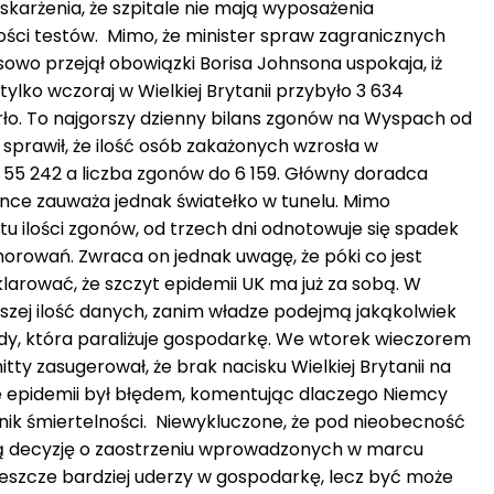
oskarżenia, że szpitale nie mają wyposażenia
lości testów. Mimo, że minister spraw zagranicznych
owo przejął obowiązki Borisa Johnsona uspokaja, iż
tylko wczoraj w Wielkiej Brytanii przybyło 3 634
ło. To najgorszy dzienny bilans zgonów na Wyspach od
sprawił, że ilość osób zakażonych wzrosła w
55 242 a liczba zgonów do 6 159. Główny doradca
ance zauważa jednak światełko w tunelu. Mimo
stu ilości zgonów, od trzech dni odnotowuje się spadek
rowań. Zwraca on jednak uwagę, że póki co jest
larować, że szczyt epidemii UK ma już za sobą. W
szej ilość danych, zanim władze podejmą jakąkolwiek
dy, która paraliżuje gospodarkę. We wtorek wieczorem
ty zasugerował, że brak nacisku Wielkiej Brytanii na
e epidemii był błędem, komentując dlaczego Niemcy
źnik śmiertelności. Niewykluczone, że pod nieobecność
ą decyzję o zaostrzeniu wprowadzonych w marcu
jeszcze bardziej uderzy w gospodarkę, lecz być może