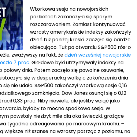
Wtorkowa sesja na nowojorskich
parkietach zakończyła się sporym
rozczarowaniem. Zamiast kontynuować
wzrosty amerykańskie indeksy zakończyły
dzień tuż poniżej kreski. Zaczęło się bardzo
obiecująco. Tuż po otwarciu S&P500 rósł o
nieźle, zważywszy na fakt, że
dzień wcześniej nowojorskie
eszło 7 proc.
Giełdowe byki utrzymywały indeksy na
do połowy dnia. Potem zaczęło się powolne osuwanie,
eistoczyło się w desperacką walkę o zakończenia dnia
 się nie udało. S&P500 zakończył wtorkową sesje 0,16
edziałkowego zamknięcia. Dow Jones osunął się o 0,12
acił 0,33 proc. Niby niewiele, ale jeśliby wziąć jako
 otwarcia, byłaby to mocno spadkowa sesja. W
nym powstały niezbyt miłe dla oka świeczki, grożące
wa tygodnie odreagowania po marcowym krachu. –
ą większe niż szanse na wzrosty patrząc z poziomu, na