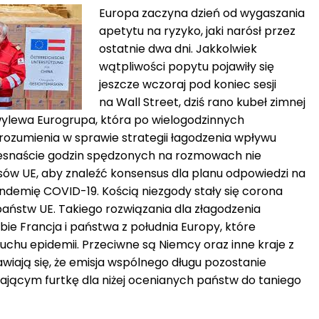
Europa zaczyna dzień od wygaszania
apetytu na ryzyko, jaki narósł przez
ostatnie dwa dni. Jakkolwiek
wątpliwości popytu pojawiły się
jeszcze wczoraj pod koniec sesji
na Wall Street, dziś rano kubeł zimnej
ylewa Eurogrupa, która po wielogodzinnych
ozumienia w sprawie strategii łagodzenia wpływu
esnaście godzin spędzonych na rozmowach nie
sów UE, aby znaleźć konsensus dla planu odpowiedzi na
demię COVID-19. Kością niezgody stały się corona
 państw UE. Takiego rozwiązania dla złagodzenia
bie Francja i państwa z południa Europy, które
uchu epidemii. Przeciwne są Niemcy oraz inne kraje z
wiają się, że emisja wspólnego długu pozostanie
jącym furtkę dla niżej ocenianych państw do taniego