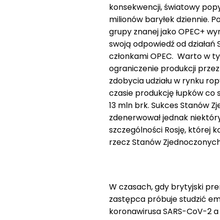
konsekwencji, światowy popyt
milionów baryłek dziennie. Po
grupy znanej jako OPEC+ wyra
swoją odpowiedź od działań S
członkami OPEC. Warto w ty
ograniczenie produkcji prz
zdobycia udziału w rynku ro
czasie produkcję łupków co
13 mln brk. Sukces Stanów Z
zdenerwował jednak niektóry
szczególności Rosję, której 
rzecz Stanów Zjednoczonych
W czasach, gdy brytyjski pr
zastępca próbuje studzić emo
koronawirusa SARS-CoV-2 a kr