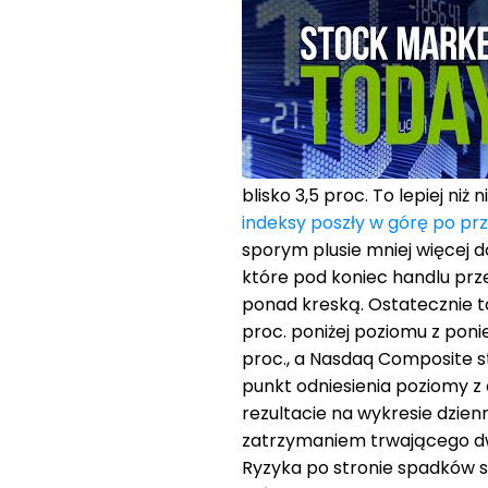
blisko 3,5 proc. To lepiej niż 
indeksy poszły w górę po prz
sporym plusie mniej więcej 
które pod koniec handlu prz
ponad kreską. Ostatecznie to
proc. poniżej poziomu z poni
proc., a Nasdaq Composite str
punkt odniesienia poziomy z
rezultacie na wykresie dzien
zatrzymaniem trwającego d
Ryzyka po stronie spadków s