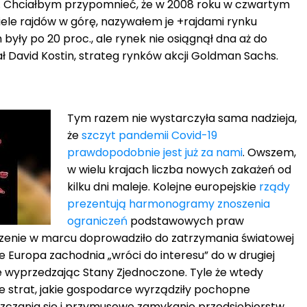
my. Chciałbym przypomnieć, że w 2008 roku w czwartym
iele rajdów w górę, nazywałem je +rajdami rynku
h były po 20 proc., ale rynek nie osiągnął dna aż do
ł David Kostin, strateg rynków akcji Goldman Sachs.
Tym razem nie wystarczyła sama nadzieja,
że
szczyt pandemii Covid-19
prawdopodobnie jest już za nami
. Owszem,
w wielu krajach liczba nowych zakażeń od
kilku dni maleje. Kolejne europejskie
rządy
prezentują harmonogramy znoszenia
ograniczeń
podstawowych praw
zenie w marcu doprowadziło do zatrzymania światowej
e Europa zachodnia „wróci do interesu” do w drugiej
ie wyprzedzając Stany Zjednoczone. Tyle że wtedy
e strat, jakie gospodarce wyrządziły pochopne
czania się i przymusowe zamykanie przedsiębiorstw.