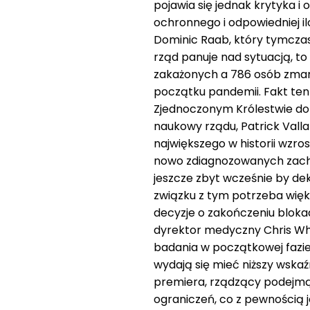
pojawia się jednak krytyka i 
ochronnego i odpowiedniej i
Dominic Raab, który tymczas
rząd panuje nad sytuacją, to 
zakażonych a 786 osób zmar
początku pandemii. Fakt ten 
Zjednoczonym Królestwie do 
naukowy rządu, Patrick Vall
największego w historii wzro
nowo zdiagnozowanych zacho
jeszcze zbyt wcześnie by dek
związku z tym potrzeba więk
decyzje o zakończeniu bloka
dyrektor medyczny Chris Whit
badania w początkowej fazi
wydają się mieć niższy wska
premiera, rządzący podejm
ograniczeń, co z pewnością 