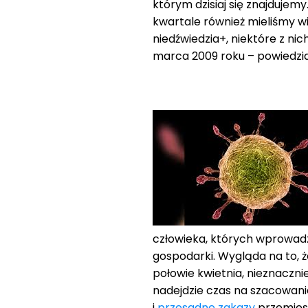
którym dzisiaj się znajduje
kwartale również mieliśmy w
niedźwiedzia+, niektóre z nic
marca 2009 roku – powiedzia
człowieka, których wprowad
gospodarki. Wygląda na to, ż
połowie kwietnia, nieznaczn
nadejdzie czas na szacowani
i
przesadne zakazy
przemiesz