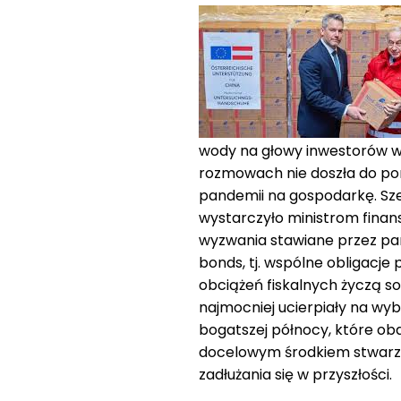
wody na głowy inwestorów w
rozmowach nie doszła do por
pandemii na gospodarkę. Sz
wystarczyło ministrom finan
wyzwania stawiane przez pan
bonds, tj. wspólne obligacje
obciążeń fiskalnych życzą so
najmocniej ucierpiały na wyb
bogatszej północy, które oba
docelowym środkiem stwarza
zadłużania się w przyszłości.