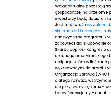
Wciąż aktualne pozostają s
gospodarczej na przełomie p
inwestorzy będą dopiero sz
Jest możliwe, że
wywołana dzi
skutkach od koronawirusa
. 
nadzwyczajne programu kreac
zapowiedziała skupowanie o
Skarbu poprosił Kongres o 
drobnego amerykańskiego biz
obligacje, które w ilościach 
wykreowanymi dolarami. Ty
Organizacja Zdrowia (WHO) n
dlatego rozważa wstrzymanie 
ale przyjrzymy się temu – po
to my finansujemy – dodał.