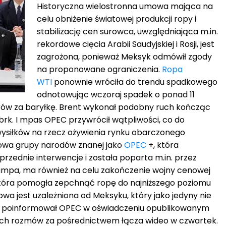
Historyczna wielostronna umowa mająca na
celu obniżenie światowej produkcji ropy i
stabilizację cen surowca, uwzględniająca m.in.
rekordowe cięcia Arabii Saudyjskiej i Rosji, jest
zagrożona, ponieważ Meksyk odmówił zgody
na proponowane ograniczenia.
Ropa
WTI
ponownie wróciła do trendu spadkowego
odnotowując wczoraj spadek o ponad 11
rów za baryłkę. Brent wykonał podobny ruch kończąc
brk. I mpas OPEC przywrócił wątpliwości, co do
ysiłków na rzecz ożywienia rynku obarczonego
owa grupy narodów znanej jako
OPEC
+, która
rzednie interwencje i została poparta m.in. przez
mpa, ma również na celu zakończenie wojny cenowej
tóra pomogła zepchnąć ropę do najniższego poziomu
a jest uzależniona od Meksyku, który jako jedyny nie
ę, poinformował OPEC w oświadczeniu opublikowanym
ach rozmów za pośrednictwem łącza wideo w czwartek.