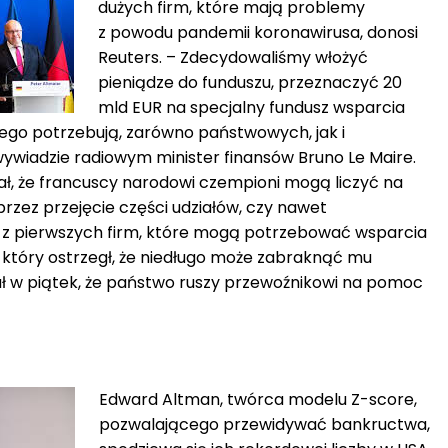
dużych firm, które mają problemy
z powodu pandemii koronawirusa, donosi
Reuters. – Zdecydowaliśmy włożyć
pieniądze do funduszu, przeznaczyć 20
mld EUR na specjalny fundusz wsparcia
tego potrzebują, zarówno państwowych, jak i
ywiadzie radiowym minister finansów Bruno Le Maire.
ał, że francuscy narodowi czempioni mogą liczyć na
zez przejęcie części udziałów, czy nawet
ą z pierwszych firm, które mogą potrzebować wsparcia
, który ostrzegł, że niedługo może zabraknąć mu
iał w piątek, że państwo ruszy przewoźnikowi na pomoc
Edward Altman, twórca modelu Z-score,
pozwalającego przewidywać bankructwa,