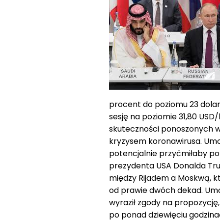
procent do poziomu 23 dola
sesję na poziomie 31,80 USD/
skuteczności ponoszonych w
kryzysem koronawirusa. Um
potencjalnie przyćmiłaby pop
prezydenta USA Donalda Tru
między Rijadem a Moskwą, k
od prawie dwóch dekad. Umow
wyraził zgody na propozycj
po ponad dziewięciu godzin