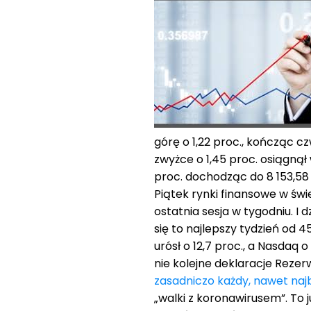
górę o 1,22 proc., kończąc 
zwyżce o 1,45 proc. osiągnął
proc. dochodząc do 8 153,58 
Piątek rynki finansowe w świ
ostatnia sesja w tygodniu. I d
się to najlepszy tydzień od 4
urósł o 12,7 proc., a Nasdaq
nie kolejne deklaracje Reze
zasadniczo każdy, nawet naj
„walki z koronawirusem”. To 