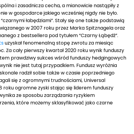
pólna i zasadnicza cecha, a mianowicie nastąpiły z
nie w gospodarce jakiego wcześniej nigdy nie było.
czarnymi łabędziami”. Stały się one także podstawią
 zawiązanego w 2007 roku przez Marka Spitznagela oraz
nanego z bestsellera pod tytułem “Czarny Łąbędź”.
ts
uzyskał fenomenalną stopę zwrotu za miesiąc
c. Za cały pierwszy kwartał 2020 roku wynik funduszy
 zatem prawdziwy sukces wśród funduszy hedgingowych
ynik nie jest tutaj przypadkiem. Fundusz wyróżnia
skonale radził sobie także w czasie poprzedniego
agali się z ogromnymi trudnościami, Universal
 roku ogromne zyski stając się liderem funduszy
wynika ze sposobu zarządzania ryzykiem
rzenia, które możemy sklasyfikować jako czarne