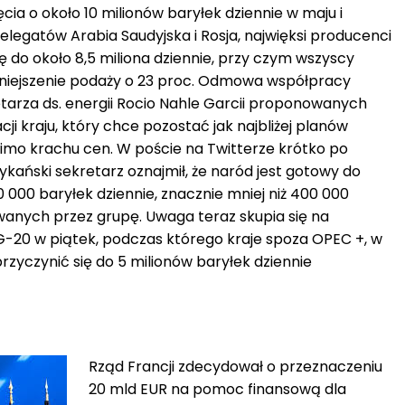
a o około 10 milionów baryłek dziennie w maju i
legatów Arabia Saudyjska i Rosja, najwięksi producenci
ę do około 8,5 miliona dziennie, przy czym wszyscy
zmniejszenie podaży o 23 proc. Odmowa współpracy
arza ds. energii Rocio Nahle Garcii proponowanych
ji kraju, który chce pozostać jak najbliżej planów
mimo krachu cen. W poście na Twitterze krótko po
ański sekretarz oznajmił, że ​​naród jest gotowy do
 000 baryłek dziennie, znacznie mniej niż 400 000
anych przez grupę. Uwaga teraz skupia się na
 G-20 w piątek, podczas którego kraje spoza OPEC +, w
zyczynić się do 5 milionów baryłek dziennie
Rząd Francji zdecydował o przeznaczeniu
20 mld EUR na pomoc finansową dla