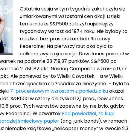
Ostatnia sesja w tym tygodniu zakończyła się
umiarkowanymi wzrostami cen akcji. Dzięki
temu indeks S&P500 zaliczył najsilniejszy
tygodniowy wzrost od 1974 roku. Nie byłoby to
możliwe bez pras drukarskich Rezerwy
Federalnej. Na pierwszy rzut oka była to
całkiem zwyczajna sesja. Dow Jones poszedł w
czwartek na poziomie 23 719,37 punktów. S&P500 po
 wartość 2 789,82 pkt. Nasdaq Composite wzrósł o 0,77
pkt. Ale ponieważ był to Wielki Czwartek – a w Wielki
ecie chrześcijańskim są zasadniczo nieczynne – była to
zięki
7-procentowym wzrostom z poniedziałku
okazał
5 lat. S&P500 w cztery dni zyskał 12,1 proc., Dow Jones
 o 10,6 proc. Tych wzrostów zapewne by nie było, gdyby
rwy Federalnej. W czwartek
Fed powiedział, że kupi
bardziej śmieciowy papier
(ang. junk bonds), w ramach
już niemalże książkowe „helicopter money” w kwocie 2,3