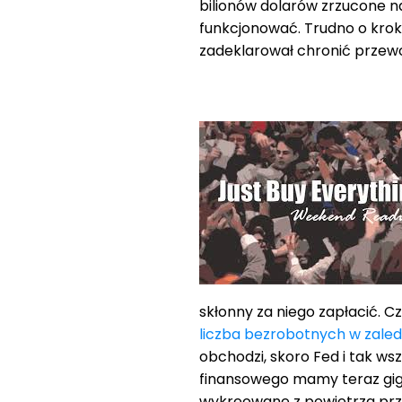
bilionów dolarów zrzucone na
funkcjonować. Trudno o krok 
zadeklarował chronić przew
skłonny za niego zapłacić. C
liczba bezrobotnych w zaled
obchodzi, skoro Fed i tak ws
finansowego mamy teraz gig
wykreowane z powietrza prze