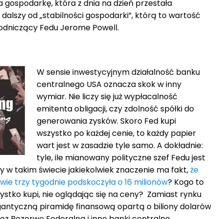
 gospodarkę, która z dnia na dzień przestała
dalszy od „stabilności gospodarki”, którą to wartość
odniczący Fedu Jerome Powell.
W sensie inwestycyjnym działalność banku
centralnego USA oznacza skok w inny
wymiar. Nie liczy się już wypłacalność
emitenta obligacji, czy zdolność spółki do
generowania zysków. Skoro Fed kupi
wszystko po każdej cenie, to każdy papier
wart jest w zasadzie tyle samo. A dokładnie:
tyle, ile mianowany polityczne szef Fedu jest
zy w takim świecie jakiekolwiek znaczenie ma fakt,
że
wie trzy tygodnie podskoczyła o 16 milionów
? Kogo to
zystko kupi, nie oglądając się na ceny? Zamiast rynku
antyczną piramidę finansową opartą o biliony dolarów
z Rezerwę Federalną i inne banki centralne.