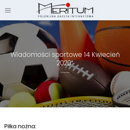
Skip
to
content
Wiadomości sportowe 14 Kwiecień
2020”
Piłka nożna: