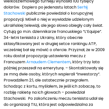
wielkoszlemowego turnieju wynosiła 100 tysięcy
dolarów. Dopiero po jedenastu latach
Serhij
Stachowski
publicznie powiedział o korupcyjnej
propozycji. Mówił o niej w wywiadzie udzielonym
ukraińskiej telewizji, ale jego słowa obiegły cały świat.
Cytują go m.in. dziennikarze francuskiego “L’Equipe”.
34-letni tenisista z Ukrainy, który obecnie
sklasyfikowany jest w drugiej setce rankingu ATP,
wcześniej bał się mówić o ofercie. Przyznał, że w 2009
roku dostał propozycję ustawienia meczu z
Francuzem
Arnaudem Clementem
, który trzy lata
później przeszedł na emeryturę. – Skontaktowały się
ze mną dwie osoby, których wspierali “inwestorzy”.
Prowadziłem 2:1, ale ostatecznie przegrałem.
Schodząc z kortu, myślałem, że jeśli ich zobaczę, to
rozbiję rakietę na ich głowach – powiedział
Stachowski. Po zakończeniu meczu tenisista udał się
do organizacji TIU, która jest odpowiedzialna za