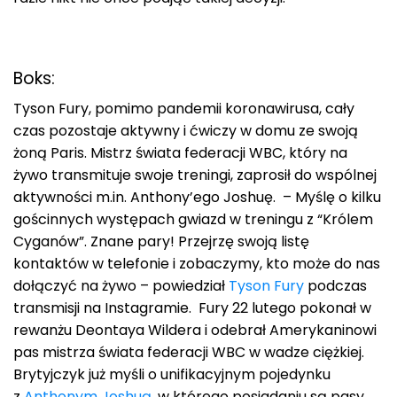
Boks:
Tyson Fury, pomimo pandemii koronawirusa, cały
czas pozostaje aktywny i ćwiczy w domu ze swoją
żoną Paris. Mistrz świata federacji WBC, który na
żywo transmituje swoje treningi, zaprosił do wspólnej
aktywności m.in. Anthony’ego Joshuę. – Myślę o kilku
gościnnych występach gwiazd w treningu z “Królem
Cyganów”. Znane pary! Przejrzę swoją listę
kontaktów w telefonie i zobaczymy, kto może do nas
dołączyć na żywo – powiedział
Tyson Fury
podczas
transmisji na Instagramie. Fury 22 lutego pokonał w
rewanżu Deontaya Wildera i odebrał Amerykaninowi
pas mistrza świata federacji WBC w wadze ciężkiej.
Brytyjczyk już myśli o unifikacyjnym pojedynku
z
Anthonym Joshuą
, w którego posiadaniu są pasy