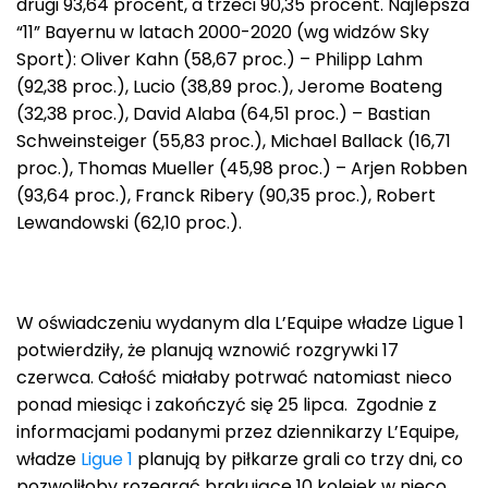
drugi 93,64 procent, a trzeci 90,35 procent. Najlepsza
“11” Bayernu w latach 2000-2020 (wg widzów Sky
Sport): Oliver Kahn (58,67 proc.) – Philipp Lahm
(92,38 proc.), Lucio (38,89 proc.), Jerome Boateng
(32,38 proc.), David Alaba (64,51 proc.) – Bastian
Schweinsteiger (55,83 proc.), Michael Ballack (16,71
proc.), Thomas Mueller (45,98 proc.) – Arjen Robben
(93,64 proc.), Franck Ribery (90,35 proc.), Robert
Lewandowski (62,10 proc.).
W oświadczeniu wydanym dla L’Equipe władze Ligue 1
potwierdziły, że planują wznowić rozgrywki 17
czerwca. Całość miałaby potrwać natomiast nieco
ponad miesiąc i zakończyć się 25 lipca. Zgodnie z
informacjami podanymi przez dziennikarzy L’Equipe,
władze
Ligue 1
planują by piłkarze grali co trzy dni, co
pozwoliłoby rozegrać brakujące 10 kolejek w nieco