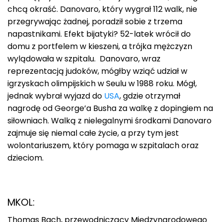
chcą okraść. Danovaro, który wygrał 112 walk, nie
przegrywając żadnej, poradził sobie z trzema
napastnikami. Efekt bijatyki? 52-latek wrócił do
domu z portfelem w kieszeni, a trójka mężczyzn
wylądowała w szpitalu. Danovaro, wraz
reprezentacją judoków, mógłby wziąć udział w
igrzyskach olimpijskich w Seulu w 1988 roku. Mógł,
jednak wybrał wyjazd do
USA
, gdzie otrzymał
nagrodę od George’a Busha za walkę z dopingiem na
siłowniach. Walką z nielegalnymi środkami Danovaro
zajmuje się niemal całe życie, a przy tym jest
wolontariuszem, który pomaga w szpitalach oraz
dzieciom.
MKOL:
Thomas Bach, przewodniczący Międzynarodowego