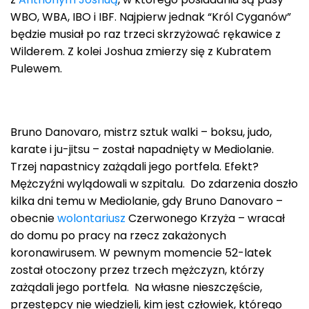
WBO, WBA, IBO i IBF. Najpierw jednak “Król Cyganów”
będzie musiał po raz trzeci skrzyżować rękawice z
Wilderem. Z kolei Joshua zmierzy się z Kubratem
Pulewem.
Bruno Danovaro, mistrz sztuk walki – boksu, judo,
karate i ju-jitsu – został napadnięty w Mediolanie.
Trzej napastnicy zażądali jego portfela. Efekt?
Mężczyźni wylądowali w szpitalu. Do zdarzenia doszło
kilka dni temu w Mediolanie, gdy Bruno Danovaro –
obecnie
wolontariusz
Czerwonego Krzyża – wracał
do domu po pracy na rzecz zakażonych
koronawirusem. W pewnym momencie 52-latek
został otoczony przez trzech mężczyzn, którzy
zażądali jego portfela. Na własne nieszczęście,
przestępcy nie wiedzieli, kim jest człowiek, którego