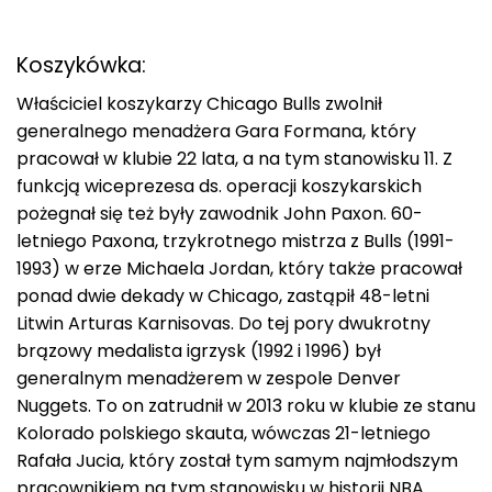
Koszykówka:
Właściciel koszykarzy Chicago Bulls zwolnił
generalnego menadżera Gara Formana, który
pracował w klubie 22 lata, a na tym stanowisku 11. Z
funkcją wiceprezesa ds. operacji koszykarskich
pożegnał się też były zawodnik John Paxon. 60-
letniego Paxona, trzykrotnego mistrza z Bulls (1991-
1993) w erze Michaela Jordan, który także pracował
ponad dwie dekady w Chicago, zastąpił 48-letni
Litwin Arturas Karnisovas. Do tej pory dwukrotny
brązowy medalista igrzysk (1992 i 1996) był
generalnym menadżerem w zespole Denver
Nuggets. To on zatrudnił w 2013 roku w klubie ze stanu
Kolorado polskiego skauta, wówczas 21-letniego
Rafała Jucia, który został tym samym najmłodszym
pracownikiem na tym stanowisku w historii NBA.