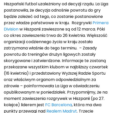
Hiszpański futbol uzależniony od decyzji rządu. La Liga
postanowiła, że decyzja odnośnie powrotu do gry
będzie zależeć od tego, co zostanie postanowione
przez władze państwowe w kraju. Rozgrywki
Primera
Division
w Hiszpanii zawieszone są od 12 marca. Póki
co okres zawieszenia trwa do 26 kwietnia. Większość
organizacji codziennego życia w kraju została
zatrzymana właśnie do tego terminu. – Zasady
powrotu do treningów drużyn ligowych zostały
skorygowane i zatwierdzone. Informacje te zostaną
przekazane wszystkim klubom w najbliższy czwartek
(16 kwietnia) i przedstawiony Wyższej Radzie Sportu
oraz właściwym organom odpowiedzialnym za
zdrowie – poinformowała La Liga w oświadczeniu
opublikowanym w poniedziałek. Przypomnijmy, że na
moment zawieszenia rozgrywek w Hiszpanii (po 27.
kolejce) liderem jest
FC Barcelona
, która ma dwa
punkty przewagi nad
Realem Madryt
. Trzecie