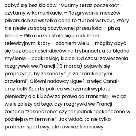
odbyć się bez kibiców. “Musimy teraz poczekać” –
czytamy w komunikacie. – Rozgrywanie meczów
piłkarskich za wszelką cenę to “futbol wstydu”, który
nie niesie za sobą pozytywnej przeszłości – piszą
kibice – Piłka nożna stała się produktem
telewizyjnym, który – zdaniem wielu – mógłby obyć
się bez obecności kibiców na trybunach, a to błędne
myślenie – podkreślają kibice. Od czasu zawieszenia
rozgrywek we Francji (13 marca) pojawiły się
propozycje, by zakończyć je za “zamkniętymi
drzwiami”. Główni nadawcy Ligue 1, a więc Canal+
oraz beIN Sports póki co wstrzymali wypłatę
pieniędzy dla klubów za prawa do transmisji. Wciąż
wiele zależy od tego, czy rozgrywki we Francji
zostaną “zakończone” czy też jednak “dokończone w
późniejszym terminie”. Jak widać, to nie tylko
problem sportowy, ale również finansowy.