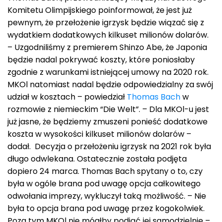
Komitetu Olimpijskiego poinformował, że jest już
pewnym, że przełożenie igrzysk będzie wiązać się z
wydatkiem dodatkowych kilkuset milionów dolarów.
– Uzgodniliśmy z premierem Shinzo Abe, że Japonia
będzie nadal pokrywać koszty, które poniosłaby
zgodnie z warunkami istniejącej umowy na 2020 rok.
MKOl natomiast nadal będzie odpowiedzialny za swój
udział w kosztach – powiedział
Thomas Bach
w
rozmowie z niemieckim “Die Welt”. – Dla MKOl-u jest
już jasne, że będziemy zmuszeni ponieść dodatkowe
koszta w wysokości kilkuset milionów dolarów –
dodał. Decyzja o przełożeniu igrzysk na 2021 rok była
długo odwlekana. Ostatecznie została podjęta
dopiero 24 marca. Thomas Bach spytany o to, czy
była w ogóle brana pod uwagę opcja całkowitego
odwołania imprezy, wykluczył taką możliwość. – Nie
była to opcja brana pod uwagę przez kogokolwiek.
Poza tym MKOl nie mógłby podjąć jej samodzielnie –