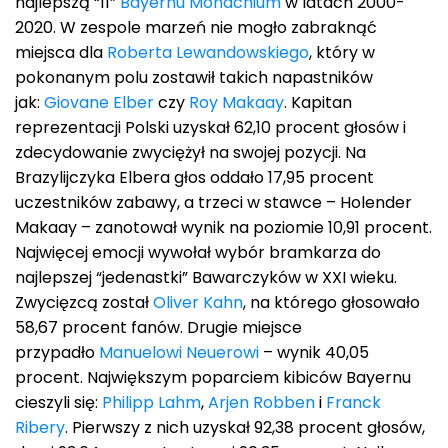
najlepszą “11”
Bayernu Monachium
w latach 2000-
2020. W zespole marzeń nie mogło zabraknąć
miejsca dla
Roberta Lewandowskiego
, który w
pokonanym polu zostawił takich napastników
jak:
Giovane Elber
czy
Roy Makaay
. Kapitan
reprezentacji Polski uzyskał 62,10 procent głosów i
zdecydowanie zwyciężył na swojej pozycji. Na
Brazylijczyka Elbera głos oddało 17,95 procent
uczestników zabawy, a trzeci w stawce – Holender
Makaay – zanotował wynik na poziomie 10,91 procent.
Najwięcej emocji wywołał wybór bramkarza do
najlepszej “jedenastki” Bawarczyków w XXI wieku.
Zwycięzcą został
Oliver Kahn
, na którego głosowało
58,67 procent fanów. Drugie miejsce
przypadło
Manuelowi Neuerowi
– wynik 40,05
procent. Największym poparciem kibiców Bayernu
cieszyli się:
Philipp Lahm
,
Arjen Robben
i
Franck
Ribery
. Pierwszy z nich uzyskał 92,38 procent głosów,