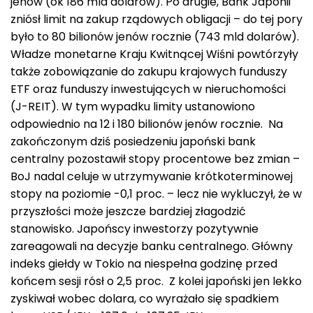
jenów (ok 186 mld dolarów). Po drugie, Bank Japonii
zniósł limit na zakup rządowych obligacji – do tej pory
było to 80 bilionów jenów rocznie (743 mld dolarów).
Władze monetarne Kraju Kwitnącej Wiśni powtórzyły
także zobowiązanie do zakupu krajowych funduszy
ETF oraz funduszy inwestujących w nieruchomości
(J-REIT). W tym wypadku limity ustanowiono
odpowiednio na 12 i 180 bilionów jenów rocznie. Na
zakończonym dziś posiedzeniu japoński bank
centralny pozostawił stopy procentowe bez zmian –
BoJ nadal celuje w utrzymywanie krótkoterminowej
stopy na poziomie -0,1 proc. – lecz nie wykluczył, że w
przyszłości może jeszcze bardziej złagodzić
stanowisko. Japońscy inwestorzy pozytywnie
zareagowali na decyzje banku centralnego. Główny
indeks giełdy w Tokio na niespełna godzinę przed
końcem sesji rósł o 2,5 proc. Z kolei japoński jen lekko
zyskiwał wobec dolara, co wyrażało się spadkiem