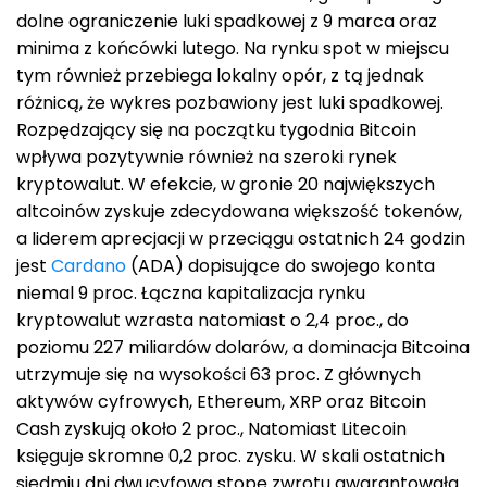
dolne ograniczenie luki spadkowej z 9 marca oraz
minima z końcówki lutego. Na rynku spot w miejscu
tym również przebiega lokalny opór, z tą jednak
różnicą, że wykres pozbawiony jest luki spadkowej.
Rozpędzający się na początku tygodnia Bitcoin
wpływa pozytywnie również na szeroki rynek
kryptowalut. W efekcie, w gronie 20 największych
altcoinów zyskuje zdecydowana większość tokenów,
a liderem aprecjacji w przeciągu ostatnich 24 godzin
jest
Cardano
(ADA) dopisujące do swojego konta
niemal 9 proc. Łączna kapitalizacja rynku
kryptowalut wzrasta natomiast o 2,4 proc., do
poziomu 227 miliardów dolarów, a dominacja Bitcoina
utrzymuje się na wysokości 63 proc. Z głównych
aktywów cyfrowych, Ethereum, XRP oraz Bitcoin
Cash zyskują około 2 proc., Natomiast Litecoin
księguje skromne 0,2 proc. zysku. W skali ostatnich
siedmiu dni dwucyfową stopę zwrotu gwarantowała