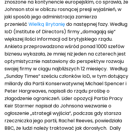
znoszone na kontynencie europejskim, co sprawia, że
Johnson stoi w obliczu rosnącej presji wyjaśnień, w
jaki sposób jego administracja zamierza
przenieść
Wielką Brytanię
do następnej fazy. Według
IoD (Institute of Directors) firmy „domagają się”
większej ilości informacji od brytyjskiego rządu.
Ankieta przeprowadzona wśród ponad 1000 szefów
biznesu wykazała, że ​​mniej niż jeden na czterech jest
optymistycznie nastawiony do perspektyw rozwoju
swojej firmy w ciągu najbliższych 12 miesięcy. Według
„Sunday Times” sześciu członków IoD, w tym dotujący
miliardy dla Partii Konserwatywnej Michael Spencer i
Peter Hargreaves, napisali do rządu prośbę o
złagodzenie ograniczeń. Lider opozycji Partia Pracy
Keir Starmer napisał do Johnsona wezwanie o
ogłoszenie „strategii wyjścia”, podczas gdy starsza
rzeczniczka jego partii, Rachel Reeves, powiedziała
BBC, że ludzi należy traktować jak dorosłych. Daily