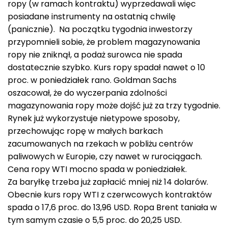
ropy (w ramach kontraktu) wyprzedawali więc
posiadane instrumenty na ostatnią chwilę
(panicznie). Na początku tygodnia inwestorzy
przypomnieli sobie, że problem magazynowania
ropy nie zniknął, a podaż surowca nie spada
dostatecznie szybko. Kurs ropy spadał nawet o 10
proc. w poniedziałek rano. Goldman Sachs
oszacował, że do wyczerpania zdolności
magazynowania ropy może dojść już za trzy tygodnie.
Rynek już wykorzystuje nietypowe sposoby,
przechowując ropę w małych barkach
zacumowanych na rzekach w pobliżu centrów
paliwowych w Europie, czy nawet w rurociągach.
Cena ropy WTI mocno spada w poniedziałek.
Za baryłkę trzeba już zapłacić mniej niż 14 dolarów.
Obecnie kurs ropy WTI z czerwcowych kontraktów
spada o 17,6 proc. do 13,96 USD. Ropa Brent taniała w
tym samym czasie o 5,5 proc. do 20,25 USD.