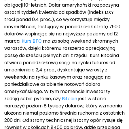
obligacji 10-letnich. Dolar amerykański rozpoczyna
ostatni tydzień kwietnia od spadków (indeks DXY
traci ponad 0,4 proc.), co wykorzystuje między
innymi Bitcoin, testujący w poniedziałek strefę 7900
dolarów, wspinając się na najwyższe poziomy od 12
marca.
Kurs BTC
ma za sobą weekend skromnych
wzrostów, dzięki któremu rozszerza aprecjacyjną
passę do sześciu pełnych dni z rzędu. Kurs Bitcoina
otwiera poniedziałkową sesję na rynku futures od
umocnienia o 2,4 proc., dyskontując wzrosty z
weekendu na rynku kasowym oraz reagując na
poniedziałkowe osłabienie notowań dolara
amerykańskiego. W tym momencie inwestorzy
zadają sobie pytanie, czy
Bitcoin
jest w stanie
naruszyć poziom 8 tysięcy dolarów, który wzmacnia
ułożona niemal poziomo średnia ruchoma z ostatnich
200 dni. Od strony technicznej istotny opór rysuje się
również w okolicach 8400 dolarów, gdzie przebiega