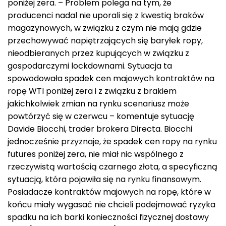
poniżej zera. – Problem polega na tym, że
producenci nadal nie uporali się z kwestią braków
magazynowych, w związku z czym nie mają gdzie
przechowywać napiętrzających się baryłek ropy,
nieodbieranych przez kupujących w związku z
gospodarczymi lockdownami. Sytuacja ta
spowodowała spadek cen majowych kontraktów na
ropę WTI poniżej zera i z związku z brakiem
jakichkolwiek zmian na rynku scenariusz może
powtórzyć się w czerwcu – komentuje sytuację
Davide Biocchi, trader brokera Directa. Biocchi
jednocześnie przyznaje, że spadek cen ropy na rynku
futures poniżej zera, nie miał nic wspólnego z
rzeczywistą wartością czarnego złota, a specyficzną
sytuacją, która pojawiła się na rynku finansowym.
Posiadacze kontraktów majowych na ropę, które w
końcu miały wygasać nie chcieli podejmować ryzyka
spadku na ich barki konieczności fizycznej dostawy