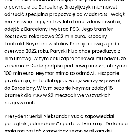
o powrocie do Barcelony. Brazylijczyk miał nawet
odrzucić specjalną propozycję od władz PSG. Wciąż
ma żałować tego, że trzy lata temu zdecydował się
odejść z Barcelony i wybrać PSG. Jego transfer
kosztował rekordowe 222 mln euro. Obecny
kontrakt Neymara w stolicy Francji obowiązuje do
czerwca 2022 roku. Paryski klub chce przedłużyć z
nim umowę. W tym celu zaproponował mu nawet, że
za samo złożenie podpisu pod nową umową otrzyma
100 mln euro. Neymar mimo to odmówił. Hiszpanie
przekonują, że to dlatego, iż wciąż wierzy w powrót
do Barcelony. W tym sezonie Neymar zdobył 18
bramek dla PSG w 22 meczach we wszystkich
rozgrywkach.
Prezydent Serbii Aleksandar Vucic zapowiedział
początek „odmrażania” sportu w tym kraju. Do końca
maja ma zostać wznowiony sezon w piłkarskiej