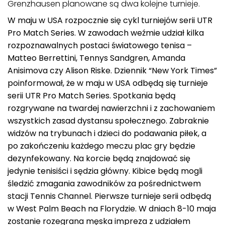
Grenzhausen planowane są dwa kolejne turnieje.
W maju w USA rozpocznie się cykl turniejów serii UTR
Pro Match Series. W zawodach weźmie udział kilka
rozpoznawalnych postaci światowego tenisa –
Matteo Berrettini, Tennys Sandgren, Amanda
Anisimova czy Alison Riske. Dziennik “New York Times”
poinformował, że w maju w USA odbędą się turnieje
serii UTR Pro Match Series. Spotkania będą
rozgrywane na twardej nawierzchni i z zachowaniem
wszystkich zasad dystansu społecznego. Zabraknie
widzów na trybunach i dzieci do podawania piłek, a
po zakończeniu każdego meczu plac gry będzie
dezynfekowany. Na korcie będą znajdować się
jedynie tenisiści i sędzia główny. Kibice będą mogli
śledzić zmagania zawodników za pośrednictwem
stacji Tennis Channel. Pierwsze turnieje serii odbędą
w West Palm Beach na Florydzie. W dniach 8-10 maja
zostanie rozegrana męska impreza z udziałem