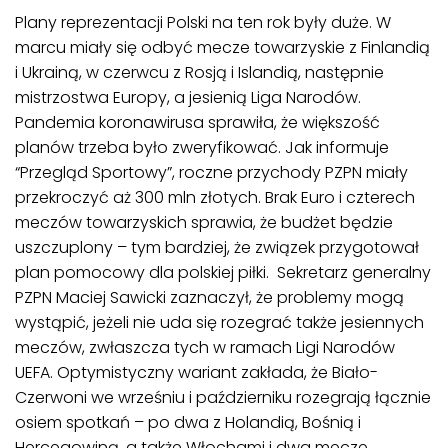
Plany reprezentacji Polski na ten rok były duże. W
marcu miały się odbyć mecze towarzyskie z Finlandią
i Ukrainą, w czerwcu z Rosją i Islandią, następnie
mistrzostwa Europy, a jesienią Liga Narodów.
Pandemia koronawirusa sprawiła, że większość
planów trzeba było zweryfikować. Jak informuje
“Przegląd Sportowy”, roczne przychody PZPN miały
przekroczyć aż 300 mln złotych. Brak Euro i czterech
meczów towarzyskich sprawia, że budżet będzie
uszczuplony – tym bardziej, że związek przygotował
plan pomocowy dla polskiej piłki. Sekretarz generalny
PZPN Maciej Sawicki zaznaczył, że problemy mogą
wystąpić, jeżeli nie uda się rozegrać także jesiennych
meczów, zwłaszcza tych w ramach Ligi Narodów
UEFA. Optymistyczny wariant zakłada, że Biało-
Czerwoni we wrześniu i październiku rozegrają łącznie
osiem spotkań – po dwa z Holandią, Bośnią i
Hercegowiną, a także Włochami i dwa mecze