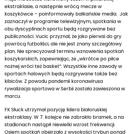
ekstraklasie, a następnie wrócą mecze w
koszykówce – poinformowały bałkańskie media. Jak
zaznaczył w programie telewizyjnym, spotkania w
obu dyscyplinach sportu będą rozgrywane bez
publiczności. Vucic przyznał, że jako pierwsi do gry
powrócą futboliści, ale nie jest znany szczegółowy
plan. Nie sprecyzował terminu wznowienia spotkań
koszykarskich, zapewniając, że „wkrótce po piłce
nożnej wróci też basket”. Wszystkie inne zawody w
sportach halowych będą rozgrywane także bez
kibiców. Z powodu pandemii koronawirusa
rywalizacja sportowa w Serbii została zawieszona w
marcu.
FK Słuck utrzymał pozycję lidera białoruskiej
ekstraklasy. W 7. kolejce nie zabrakło bramek, a na
stadionach nastąpił niewielki wzrost frekwencji.
Osiem spotkań obejrzało z wysokości trybun ponad