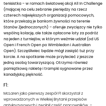
tenisistka – w ramach światowej akcji All In Challenge
(mającej na celu zebranie pieniędzy na rzecz
czterech największych organizacji pomocowych,
które przekażą je bankom żywności na terenie
Stanów Zjednoczonych) – oferuje zwycięzcy nie tylko
wspólną kolację, ale także opłacone loty za podróż
na jeden z turniejów, w którym weźmie udział (od US
Open i French Open po Wimbledon i Australian
Open). Szczęśliwiec będzie mógł zasiąść tuż przy
korcie. A na spotkanie może przylecieć z jeszcze
jedną osobą towarzyszącą. Otrzyma również
pamiątkową rakietę i trampki sygnowane przez
kanadyjską piękność.
F1:
McLaren jako pierwszy zespół F1 skorzystał z
wprowadzonych w Wielkiej Brytanii przepisów
antykryzysowych i zwolnił część pracowników. –