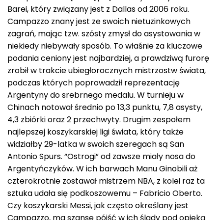
Barei, który związany jest z Dallas od 2006 roku.
Campazzo znany jest ze swoich nietuzinkowych
zagrań, mając tzw. szósty zmysł do asystowania w
niekiedy niebywały sposób. To właśnie za kluczowe
podania ceniony jest najbardziej, a prawdziwą furorę
zrobił w trakcie ubiegłorocznych mistrzostw świata,
podczas których poprowadził reprezentację
Argentyny do srebrnego medalu. W turnieju w
Chinach notował średnio po 13,3 punktu, 7,8 asysty,
4,3 zbiórki oraz 2 przechwyty. Drugim zespołem
najlepszej koszykarskiej ligi świata, który także
widziałby 29-latka w swoich szeregach są San
Antonio Spurs. “Ostrogi” od zawsze miały nosa do
Argentyńczyków. W ich barwach Manu Ginobili aż
czterokrotnie zostawał mistrzem NBA, z kolei raz ta
sztuka udała się podkoszowemu – Fabricio Oberto.
Czy koszykarski Messi, jak często określany jest
Campazzo, ma szanse pójść w ich ślady pod opieką