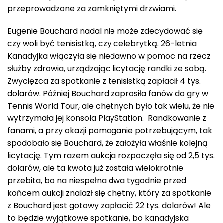
przeprowadzone za zamkniętymi drzwiami.
Eugenie Bouchard nadal nie może zdecydować się
czy woli być tenisistką, czy celebrytką. 26-letnia
Kanadyjka włączyła się niedawno w pomoc na rzecz
służby zdrowia, urządzając licytację randki ze sobą.
Zwycięzca za spotkanie z tenisistką zapłacił 4 tys.
dolarów. Później Bouchard zaprosiła fanów do gry w
Tennis World Tour, ale chętnych było tak wielu, że nie
wytrzymała jej konsola PlayStation. Randkowanie z
fanami, a przy okazji pomaganie potrzebującym, tak
spodobało się Bouchard, że założyła właśnie kolejną
licytację. Tym razem aukcja rozpoczęła się od 2,5 tys.
dolarów, ale ta kwota już została wielokrotnie
przebita, bo na niespełna dwa tygodnie przed
końcem aukcji znalazł się chętny, który za spotkanie
z Bouchard jest gotowy zapłacić 22 tys. dolarów! Ale
to będzie wyjątkowe spotkanie, bo kanadyjska