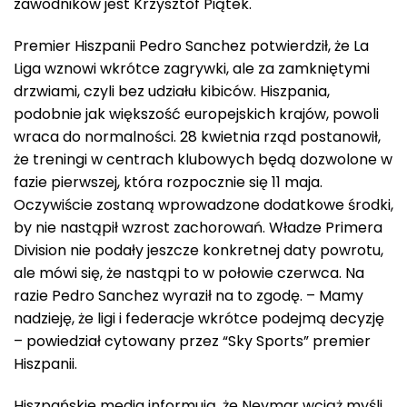
zawodników jest Krzysztof Piątek.
Premier Hiszpanii Pedro Sanchez potwierdził, że La
Liga wznowi wkrótce zagrywki, ale za zamkniętymi
drzwiami, czyli bez udziału kibiców. Hiszpania,
podobnie jak większość europejskich krajów, powoli
wraca do normalności. 28 kwietnia rząd postanowił,
że treningi w centrach klubowych będą dozwolone w
fazie pierwszej, która rozpocznie się 11 maja.
Oczywiście zostaną wprowadzone dodatkowe środki,
by nie nastąpił wzrost zachorowań. Władze Primera
Division nie podały jeszcze konkretnej daty powrotu,
ale mówi się, że nastąpi to w połowie czerwca. Na
razie Pedro Sanchez wyraził na to zgodę. – Mamy
nadzieję, że ligi i federacje wkrótce podejmą decyzję
– powiedział cytowany przez “Sky Sports” premier
Hiszpanii.
Hiszpańskie media informują, że Neymar wciąż myśli