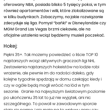
oferowany NBA, posiada blisko 5 tysięcy pokoi, w tym
również apartamentów i wilii, które zlokalizowane są
w kilku budynkach. Zobaczymy, na jakie rozwiązanie
zdecyduje się liga. Pomysł “bańki” w Disneylandzie czy
MGM Grand Las Vegas brzmi ciekawie, ale na
oficjalne ustalenia wciąż będziemy musieli poczekać.
Hokej:
Piękni 35+. Tak możemy powiedzieć o liście TOP 10
najstarszych wciąż aktywnych graczach ligi NHL.
Zestawienia najstarszych hokeistów na lodzie robi
wrażenie, ale pewnie im do radości daleko, gdy
kolejne tygodnie spędzają w domu czekając kiedy i
czy w ogóle będą mogli wrócić na lód w tym
sezonie. Granie na najwyższym światowym poziomie
po ukończeniu 35 lat to już nie wyjątek, ani nic
szczególnego. To powoli w zawodowym sporcie
staje się normą. I nie mają na to wpływu geny czy