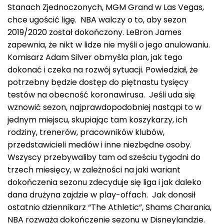
Stanach Zjednoczonych, MGM Grand w Las Vegas,
chce ugościć ligę. NBA walczy o to, aby sezon
2019/2020 został dokończony. LeBron James
zapewnia, że nikt w lidze nie myśli o jego anulowaniu.
Komisarz Adam Silver obmyśla plan, jak tego
dokonać i czeka na rozwój sytuacji. Powiedział, że
potrzebny będzie dostęp do piętnastu tysięcy
testów na obecność koronawirusa. Jeśli uda się
wznowić sezon, najprawdopodobniej nastąpi to w
jednym miejscu, skupiając tam koszykarzy, ich
rodziny, trenerów, pracowników klubów,
przedstawicieli mediów i inne niezbędne osoby.
Wszyscy przebywaliby tam od sześciu tygodni do
trzech miesięcy, w zależności na jaki wariant
dokończenia sezonu zdecyduje się liga i jak daleko
dana drużyna zajdzie w play-offach. Jak donosił
ostatnio dziennikarz “The Athletic”, Shams Charania,
NBA rozważa dokończenie sezonu w Disneylandzie.