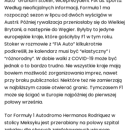
Auto” Graham Stoker, wiceprezydent FIA ds. sportu.
Według nieoficjalnych informacji, Formuła 1 ma
rozpocząć sezon w lipcu od dwóch wyścigów w
Austrii. Później rywalizacja przeniosłaby się do Wielkiej
Brytanii, a następnie do Węgier. Byłyby to jedyne
europejskie kraje, które gościłyby F1 w tym roku.
Stoker w rozmowie z “FIA Auto” kilkukrotnie
podkreślił, że kalendarz musi być “elastyczny” i
“różnorodny”. W dobie walki z COVID-19 może być
jednak o to bardzo trudno. Nie wszystkie kraje mają
bowiem możliwość zorganizowania imprez, nawet
przy braku publiczności. Niektóre też nie zamierzają
w najbliższym czasie otwierać granic. Tymczasem F1
może się ścigać w Europie najpóźniej do pierwszej
połowy września.
Tor Formuły 1 Autodromo Hermanos Rodriquez w
stolicy Meksyku jest przerabiany na polowy szpital
zakaźny dla chorych zainfekowanych wirusem