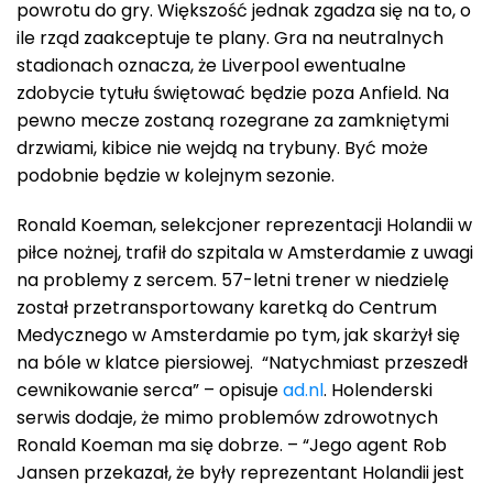
powrotu do gry. Większość jednak zgadza się na to, o
ile rząd zaakceptuje te plany. Gra na neutralnych
stadionach oznacza, że Liverpool ewentualne
zdobycie tytułu świętować będzie poza Anfield. Na
pewno mecze zostaną rozegrane za zamkniętymi
drzwiami, kibice nie wejdą na trybuny. Być może
podobnie będzie w kolejnym sezonie.
Ronald Koeman, selekcjoner reprezentacji Holandii w
piłce nożnej, trafił do szpitala w Amsterdamie z uwagi
na problemy z sercem. 57-letni trener w niedzielę
został przetransportowany karetką do Centrum
Medycznego w Amsterdamie po tym, jak skarżył się
na bóle w klatce piersiowej. “Natychmiast przeszedł
cewnikowanie serca” – opisuje
ad.nl
. Holenderski
serwis dodaje, że mimo problemów zdrowotnych
Ronald Koeman ma się dobrze. – “Jego agent Rob
Jansen przekazał, że były reprezentant Holandii jest