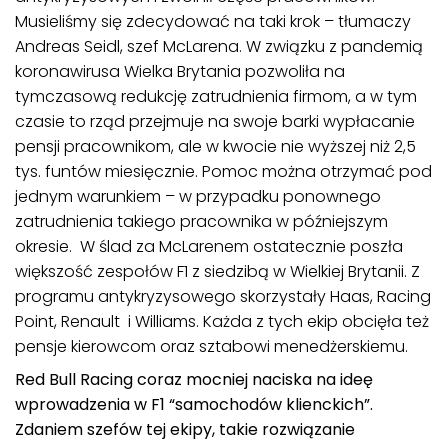
Musieliśmy się zdecydować na taki krok – tłumaczy
Andreas Seidl, szef McLarena. W związku z pandemią
koronawirusa Wielka Brytania pozwoliła na
tymczasową redukcję zatrudnienia firmom, a w tym
czasie to rząd przejmuje na swoje barki wypłacanie
pensji pracownikom, ale w kwocie nie wyższej niż 2,5
tys. funtów miesięcznie. Pomoc można otrzymać pod
jednym warunkiem – w przypadku ponownego
zatrudnienia takiego pracownika w późniejszym
okresie. W ślad za McLarenem ostatecznie poszła
większość zespołów F1 z siedzibą w Wielkiej Brytanii. Z
programu antykryzysowego skorzystały Haas, Racing
Point, Renault i Williams. Każda z tych ekip obcięła też
pensje kierowcom oraz sztabowi menedżerskiemu.
Red Bull Racing coraz mocniej naciska na ideę
wprowadzenia w F1 “samochodów klienckich”.
Zdaniem szefów tej ekipy, takie rozwiązanie