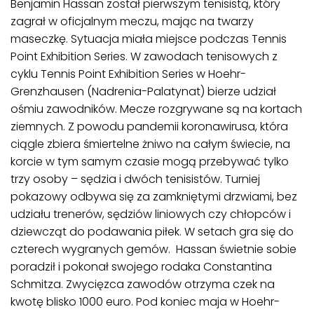
Benjamin Hassan został pierwszym tenisistą, który
zagrał w oficjalnym meczu, mając na twarzy
maseczkę. Sytuacja miała miejsce podczas Tennis
Point Exhibition Series. W zawodach tenisowych z
cyklu Tennis Point Exhibition Series w Hoehr-
Grenzhausen (Nadrenia-Palatynat) bierze udział
ośmiu zawodników. Mecze rozgrywane są na kortach
ziemnych. Z powodu pandemii koronawirusa, która
ciągle zbiera śmiertelne żniwo na całym świecie, na
korcie w tym samym czasie mogą przebywać tylko
trzy osoby – sędzia i dwóch tenisistów. Turniej
pokazowy odbywa się za zamkniętymi drzwiami, bez
udziału trenerów, sędziów liniowych czy chłopców i
dziewcząt do podawania piłek. W setach gra się do
czterech wygranych gemów. Hassan świetnie sobie
poradził i pokonał swojego rodaka Constantina
Schmitza. Zwycięzca zawodów otrzyma czek na
kwotę blisko 1000 euro. Pod koniec maja w Hoehr-