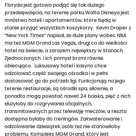
Floryda jest gotowa podjąć się tak dużego
przedsięwzięcia, na terenie parku Walta Disneya jest
mnóstwo hoteli i apartamentów, które będą w
stanie przyjąć wszystkich koszykarzy. Kevin Draper z
“New York Times” napisał, że duże plany wobec NBA
ma też MGM Grand Las Vegas, drugi co do wielkości
hotel na świecie, a zarazem największy w Stanach
Zjednoczonych. I ich pomysł brzmi równie
obiecująco. Luksusowy hotel i kasyno chce
odizolować część swojego ośrodka i w pełni
dostosować go do potrzeb ligi. Funkcjonują na jego
terenie restauracje, są ośrodki spa, siłownie, a
ponadto mogą powstać nawet 24 boiska, pięć z nich
służyłoby do rozgrywania oficjalnych,
transmitowanych przez telewizję meczów, a reszta
dostępna byłaby do treningów. Zakwaterowanie i
odizolowanie dziesiątek osób też nie stanowiłoby
problemu. Kompleks MGM Grand, który jest