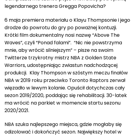
legendarnego trenera Gregga Popovicha?
6 maja premiera materiału o Klayu Thompsonie i jego
drodze do powrotu do gry po poważnej kontuzji.
Krótki film dokumentalny nosi nazwę “Above The
Waves”, czyli “Ponad falami”. “Nic nie powstrzyma
mnie, aby wrócić silniejszym” – pisze na swoim
Twitterze trzykrotny mistrz NBA z Golden State
Warriors, udostępniając zwiastun nadchodzącej
produkcji. Klay Thompson w szóstym meczu finałów
NBA w 2019 roku przeciwko Toronto Raptors zerwał
więzadło w lewym kolanie. Opuścił dotychczas cały
sezon 2019/2020, poddając się rehabilitacji. 30-latek
ma wrócić na parkiet w momencie startu sezonu
2020/2021.
NBA szuka najlepszego miejsca, gdzie mogłaby się
odizolować i dokończyć sezon. Największy hotel w