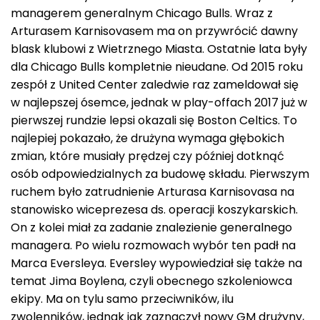
managerem generalnym Chicago Bulls. Wraz z
Arturasem Karnisovasem ma on przywrócić dawny
blask klubowi z Wietrznego Miasta. Ostatnie lata były
dla Chicago Bulls kompletnie nieudane. Od 2015 roku
zespół z United Center zaledwie raz zameldował się
w najlepszej ósemce, jednak w play-offach 2017 już w
pierwszej rundzie lepsi okazali się Boston Celtics. To
najlepiej pokazało, że drużyna wymaga głębokich
zmian, które musiały prędzej czy później dotknąć
osób odpowiedzialnych za budowę składu. Pierwszym
ruchem było zatrudnienie Arturasa Karnisovasa na
stanowisko wiceprezesa ds. operacji koszykarskich.
On z kolei miał za zadanie znalezienie generalnego
managera. Po wielu rozmowach wybór ten padł na
Marca Eversleya. Eversley wypowiedział się także na
temat Jima Boylena, czyli obecnego szkoleniowca
ekipy. Ma on tylu samo przeciwników, ilu
zwolenników, jednak jak zaznaczył nowy GM drużyny,