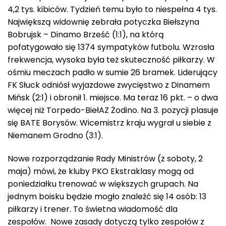
4,2 tys. kibiców. Tydzień temu było to niespełna 4 tys.
Największą widownię zebrała potyczka Biełszyna
Bobrujsk – Dinamo Brześć (1:1), na którą
pofatygowało się 1374 sympatyków futbolu. Wzrosła
frekwencja, wysoka była też skuteczność piłkarzy. W
ośmiu meczach padło w sumie 26 bramek. Liderujący
FK Słuck odniósł wyjazdowe zwycięstwo z Dinamem
Mińsk (2:1) i obronił 1. miejsce. Ma teraz 16 pkt. – o dwa
więcej niż Torpedo-BiełAZ Żodino. Na 3. pozycji plasuje
się BATE Borysów. Wicemistrz kraju wygrał u siebie z
Niemanem Grodno (3:1).
Nowe rozporządzanie Rady Ministrów (z soboty, 2
maja) mówi, że kluby PKO Ekstraklasy mogą od
poniedziałku trenować w większych grupach. Na
jednym boisku będzie mogło znaleźć się 14 osób: 13
piłkarzy i trener. To świetna wiadomość dla
zespołów. Nowe zasady dotyczą tylko zespołów z