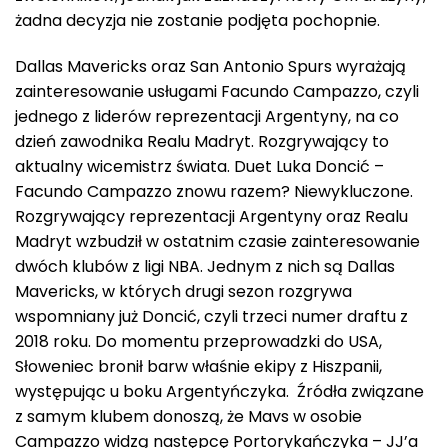
żadna decyzja nie zostanie podjęta pochopnie.
Dallas Mavericks oraz San Antonio Spurs wyrażają
zainteresowanie usługami Facundo Campazzo, czyli
jednego z liderów reprezentacji Argentyny, na co
dzień zawodnika Realu Madryt. Rozgrywający to
aktualny wicemistrz świata. Duet Luka Doncić –
Facundo Campazzo znowu razem? Niewykluczone.
Rozgrywający reprezentacji Argentyny oraz Realu
Madryt wzbudził w ostatnim czasie zainteresowanie
dwóch klubów z ligi NBA. Jednym z nich są Dallas
Mavericks, w których drugi sezon rozgrywa
wspomniany już Doncić, czyli trzeci numer draftu z
2018 roku. Do momentu przeprowadzki do USA,
Słoweniec bronił barw właśnie ekipy z Hiszpanii,
występując u boku Argentyńczyka. Źródła związane
z samym klubem donoszą, że Mavs w osobie
Campazzo widzą następcę Portorykańczyka – JJ’a