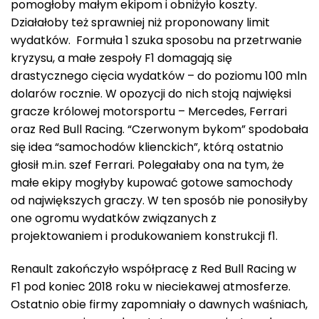
pomogłoby małym ekipom i obniżyło koszty.
Działałoby też sprawniej niż proponowany limit
wydatków. Formuła 1 szuka sposobu na przetrwanie
kryzysu, a małe zespoły F1 domagają się
drastycznego cięcia wydatków – do poziomu 100 mln
dolarów rocznie. W opozycji do nich stoją najwięksi
gracze królowej motorsportu – Mercedes, Ferrari
oraz Red Bull Racing. “Czerwonym bykom” spodobała
się idea “samochodów klienckich”, którą ostatnio
głosił m.in. szef Ferrari. Polegałaby ona na tym, że
małe ekipy mogłyby kupować gotowe samochody
od największych graczy. W ten sposób nie ponosiłyby
one ogromu wydatków związanych z
projektowaniem i produkowaniem konstrukcji f1.
Renault zakończyło współpracę z Red Bull Racing w
F1 pod koniec 2018 roku w nieciekawej atmosferze.
Ostatnio obie firmy zapomniały o dawnych waśniach,