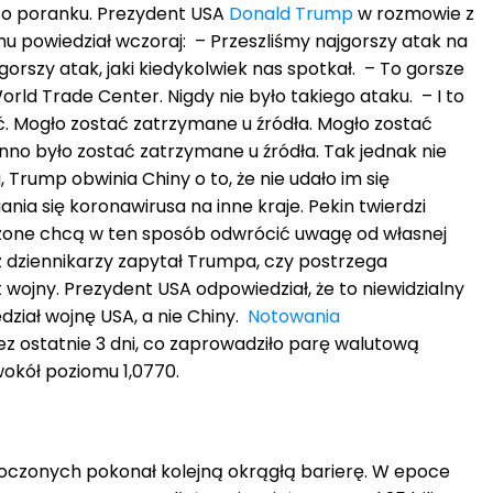
ś o poranku. Prezydent USA
Donald Trump
w rozmowie z
u powiedział wczoraj: – Przeszliśmy najgorszy atak na
najgorszy atak, jaki kiedykolwiek nas spotkał. – To gorsze
World Trade Center. Nigdy nie było takiego ataku. – I to
ć. Mogło zostać zatrzymane u źródła. Mogło zostać
no było zostać zatrzymane u źródła. Tak jednak nie
 Trump obwinia Chiny o to, że nie udało im się
ia się koronawirusa na inne kraje. Pekin twierdzi
czone chcą w ten sposób odwrócić uwagę od własnej
z dziennikarzy zapytał Trumpa, czy postrzega
wojny. Prezydent USA odpowiedział, że to niewidzialny
ział wojnę USA, a nie Chiny.
Notowania
ez ostatnie 3 dni, co zaprowadziło parę walutową
okół poziomu 1,0770.
oczonych pokonał kolejną okrągłą barierę. W epoce