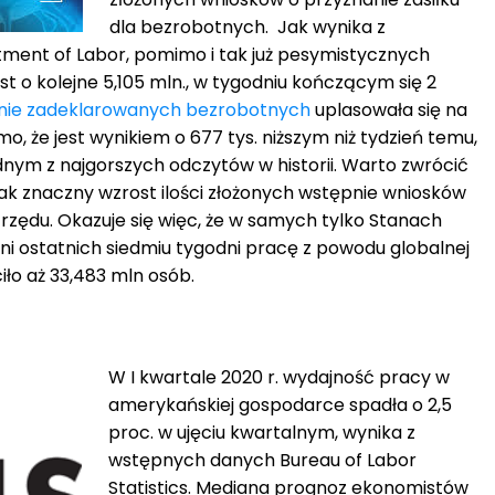
dla bezrobotnych. Jak wynika z
ment of Labor, pomimo i tak już pesymistycznych
 o kolejne 5,105 mln., w tygodniu kończącym się 2
nie zadeklarowanych bezrobotnych
uplasowała się na
mo, że jest wynikiem o 677 tys. niższym niż tydzień temu,
dnym z najgorszych odczytów w historii. Warto zwrócić
 tak znaczny wzrost ilości złożonych wstępnie wniosków
 rzędu. Okazuje się więc, że w samych tylko Stanach
ni ostatnich siedmiu tygodni pracę z powodu globalnej
ło aż 33,483 mln osób.
W I kwartale 2020 r. wydajność pracy w
amerykańskiej gospodarce spadła o 2,5
proc. w ujęciu kwartalnym, wynika z
wstępnych danych Bureau of Labor
Statistics. Mediana prognoz ekonomistów