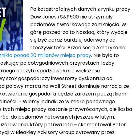
Po katastrofalnych danych z rynku pracy
Dow Jones i S&P500 nie utrzymały
poziomów z wtorkowego zamknięcia. W
górę poszedł za to Nasdaq, który wydaje
się być coraz bardziej oderwany od
rzeczywistości. Przed sesją Amerykanie
znikło ponad 20 milionów miejsc pracy
. Nie była to
oskując po cotygodniowych przyrostach liczby
akiego odczytu spodziewała się większość
y szok gospodarczy inwestorzy dyskontują od
od połowy marca na Wall Street dominuje narracja, że
lne otwieranie gospodarki będzie zarazem początkiem
alności. – Wiemy jednak, że w miarę ponownego
z tych miejsc pracy zostanie przywróconych, ale liczba
wróci do poziomów notowanych jeszcze w lutym.
uzdrawiania, który potrwa lata – skomentował Peter
stycji w Bleakley Advisory Group cytowany przez