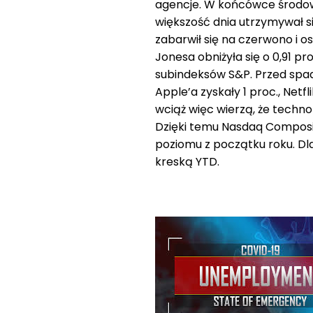
agencje. W końcówce środowe
większość dnia utrzymywał si
zabarwił się na czerwono i o
Jonesa obniżyła się o 0,91 pr
subindeksów S&P. Przed spadk
Apple’a zyskały 1 proc., Netfl
wciąż więc wierzą, że techno
Dzięki temu Nasdaq Composite
poziomu z początku roku. Dl
kreską YTD.