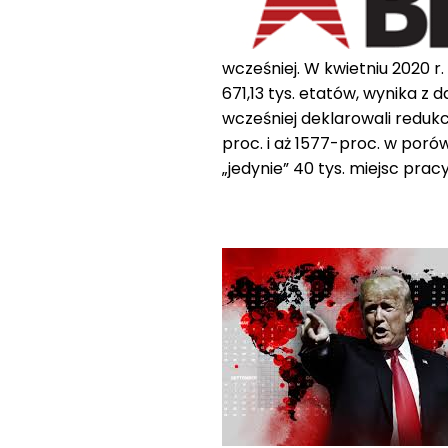
wcześniej. W kwietniu 2020 
671,13 tys. etatów, wynika z
wcześniej deklarowali redukc
proc. i aż 1577-proc. w porów
„jedynie” 40 tys. miejsc pracy