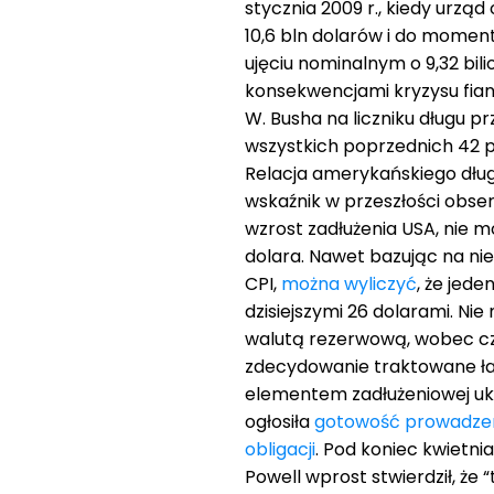
stycznia 2009 r., kiedy urzą
10,6 bln dolarów i do momen
ujęciu nominalnym o 9,32 bilio
konsekwencjami kryzysu fia
W. Busha na liczniku długu pr
wszystkich poprzednich 42 p
Relacja amerykańskiego dług
wskaźnik w przeszłości obser
wzrost zadłużenia USA, nie 
dolara. Nawet bazując na ni
CPI,
można wyliczyć
, że jede
dzisiejszymi 26 dolarami. Ni
walutą rezerwową, wobec cz
zdecydowanie traktowane łag
elementem zadłużeniowej ukł
ogłosiła
gotowość prowadzen
obligacji
. Pod koniec kwietn
Powell wprost stwierdził, że “