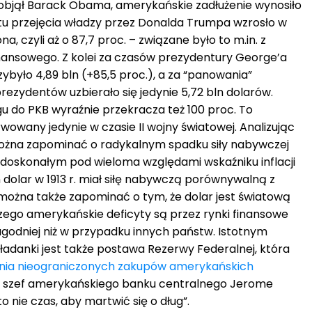
d objął Barack Obama, amerykańskie zadłużenie wynosiło
tu przejęcia władzy przez Donalda Trumpa wzrosło w
na, czyli aż o 87,7 proc. – związane było to m.in. z
nansowego. Z kolei za czasów prezydentury George’a
zybyło 4,89 bln (+85,5 proc.), a za “panowania”
rezydentów uzbierało się jedynie 5,72 bln dolarów.
u do PKB wyraźnie przekracza też 100 proc. To
wowany jedynie w czasie II wojny światowej. Analizując
można zapominać o radykalnym spadku siły nabywczej
edoskonałym pod wieloma względami wskaźniku inflacji
n dolar w 1913 r. miał siłę nabywczą porównywalną z
e można także zapominać o tym, że dolar jest światową
ego amerykańskie deficyty są przez rynki finansowe
odniej niż w przypadku innych państw. Istotnym
adanki jest także postawa Rezerwy Federalnej, która
ia nieograniczonych zakupów amerykańskich
ia szef amerykańskiego banku centralnego Jerome
to nie czas, aby martwić się o dług”.