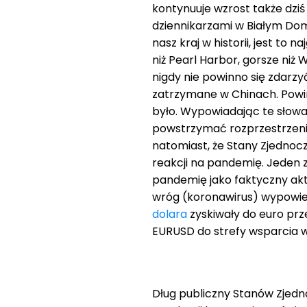
kontynuuje wzrost także dzi
dziennikarzami w Białym Dom
nasz kraj w historii, jest to 
niż Pearl Harbor, gorsze niż 
nigdy nie powinno się zdarzy
zatrzymane w Chinach. Powin
było. Wypowiadając te słowa,
powstrzymać rozprzestrzenian
natomiast, że Stany Zjedno
reakcji na pandemię. Jeden 
pandemię jako faktyczny akt 
wróg (koronawirus) wypowied
dolara
zyskiwały do euro prz
EURUSD do strefy wsparcia w
Dług publiczny Stanów Zjedn