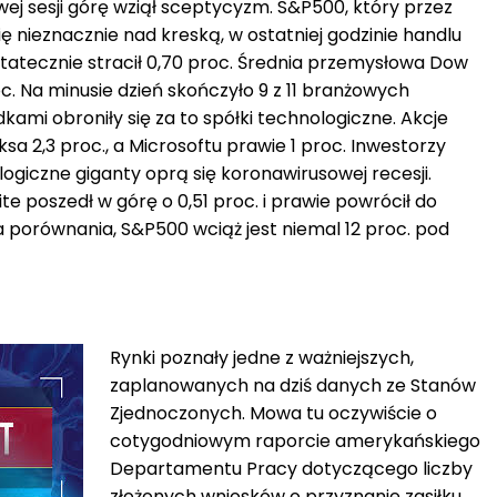
j sesji górę wziął sceptycyzm. S&P500, który przez
ę nieznacznie nad kreską, w ostatniej godzinie handlu
statecznie stracił 0,70 proc. Średnia przemysłowa Dow
oc. Na minusie dzień skończyło 9 z 11 branżowych
ami obroniły się za to spółki technologiczne. Akcje
iksa 2,3 proc., a Microsoftu prawie 1 proc. Inwestorzy
logiczne giganty oprą się koronawirusowej recesji.
 poszedł w górę o 0,51 proc. i prawie powrócił do
a porównania, S&P500 wciąż jest niemal 12 proc. pod
Rynki poznały jedne z ważniejszych,
zaplanowanych na dziś danych ze Stanów
Zjednoczonych. Mowa tu oczywiście o
cotygodniowym raporcie amerykańskiego
Departamentu Pracy dotyczącego liczby
złożonych wniosków o przyznanie zasiłku