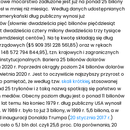
owe mocarstwo zadłużone jest już na ponad 25 biliony
rósł w mniej niż miesiąc. Według danych udostępnianych
erykański dług publiczny wynosi już
ów (słownie: dwadzieścia pięć bilionów pięćdziesiąt
 dwadzieścia cztery miliony dwadzieścia trzy tysiące
iemdziesiąt centów). Na tę kwotę składają się dług
ządowych ($5 909 351 228 561,85) oraz w rękach
148 572 794 844,95), tzn. krajowych i zagranicznych
instytucjonalnych. Bariera 25 bilionów dolarów
 2020 r. Poprzedni okrągły poziom 24 bilionów dolarów
ietnia 2020 r. Jest to oczywiście najszybszy przyrost o
rto pamiętać, że według tzw.
skali krótkiej
, stosowanej
ad 25 trylionów i z taką nazwą spotkają się państwo w
mediów. Obecny poziom długu jest o ponad 11 bilionów
 lat temu. Na koniec 1979 r. dług publiczny USA wynosił
W 1989 r. było to już 3 biliony, w 1999 r. 5,6 biliona, a w
 Od inauguracji Donalda Trumpa (
20 stycznia 2017 r
.)
ło o 5,1 bln dol. czyli 25,6 proc. Dla porównania, 20