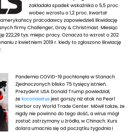
zakładała spadek wskaźnika o 5,5 proc.
wobec wzrostu o 1,2 proc. kwartał
r. amerykańscy pracodawcy zapowiedzieli likwidację
 danych firmy Challenger, Gray & Christmast. Miesiąc
ję 222,29 tys. miejsc pracy. Oznacza to wzrost o 202
naniu z kwietniem 2019 r. kiedy to zgłoszono likwiację
.
Pandemia COVID-19 pochłonęła w Stanach
Zjednoczonych blisko 75 tysięcy istnień.
Prezydent USA Donald Trump powiedział,
że
koronawirus
jest gorszy niż atak na Pearl
Harbor czy World Trade Center. Mówił także, że
nigdy nie powinno do tego dość, a wirus mógł
zostać zatrzymany u źródła, w Chinach. Kurs
dolara umacnia się od początku tygodnia i