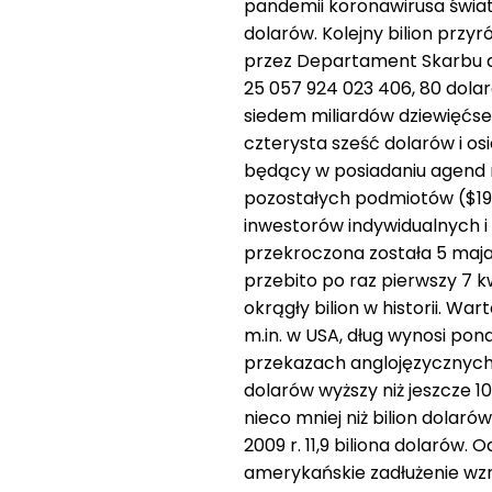
pandemii koronawirusa świat
dolarów. Kolejny bilion przy
przez Departament Skarbu am
25 057 924 023 406, 80 dolar
siedem miliardów dziewięćset
czterysta sześć dolarów i os
będący w posiadaniu agend r
pozostałych podmiotów ($19 
inwestorów indywidualnych i 
przekroczona została 5 maja
przebito po raz pierwszy 7 kw
okrągły bilion w historii. Wa
m.in. w USA, dług wynosi pon
przekazach anglojęzycznych 
dolarów wyższy niż jeszcze 10
nieco mniej niż bilion dolarów. 
2009 r. 11,9 biliona dolarów.
amerykańskie zadłużenie wzros