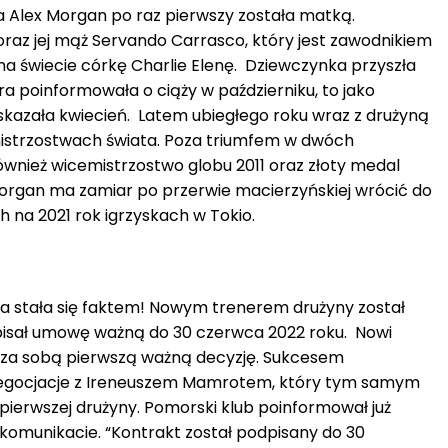
 Alex Morgan po raz pierwszy została matką.
oraz jej mąż Servando Carrasco, który jest zawodnikiem
 na świecie córkę Charlie Elenę. Dziewczynka przyszła
a poinformowała o ciąży w październiku, to jako
kazała kwiecień. Latem ubiegłego roku wraz z drużyną
mistrzostwach świata. Poza triumfem w dwóch
nież wicemistrzostwo globu 2011 oraz złoty medal
 Morgan ma zamiar po przerwie macierzyńskiej wrócić do
h na 2021 rok igrzyskach w Tokio.
a stała się faktem! Nowym trenerem drużyny został
pisał umowę ważną do 30 czerwca 2022 roku. Nowi
ą za sobą pierwszą ważną decyzję. Sukcesem
negocjacje z Ireneuszem Mamrotem, który tym samym
j pierwszej drużyny. Pomorski klub poinformował już
komunikacie. “Kontrakt został podpisany do 30