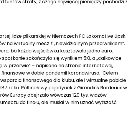
d funtów straty, z czego najwięcej pieniędzy pochodzi z
tej lidze piłkarskiej w Niemczech FC Lokomotive Lipsk
etów na wirtualny mecz z „niewidzialnym przeciwnikiem”.
2 euro, bo każda wejściówka kosztowała jedno euro.
 spotkanie zakończyło się wynikiem 5:0, a „całkowice
ię w przerwie” – napisano na stronie internetowej,
e finansowe w dobie pandemii koronawirusa. Celem
e wsparcia finansowego dla klubu, ale i wirtualne pobicie
1987 roku. Półfinałowy pojedynek z Girondins Bordeaux w
w Europy obejrzało wówczas 120 tys. widzów.
meczu do finału, ale musiał w nim uznać wyższość