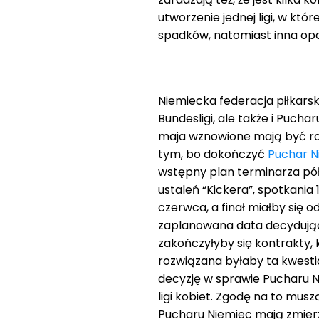
utworzenie jednej ligi, w kt
spadków, natomiast inna opc
Niemiecka federacja piłkarsk
Bundesligi, ale także i Pucha
maja wznowione mają być r
tym, bo dokończyć
Puchar N
wstępny plan terminarza półf
ustaleń “Kickera”, spotkania 
czerwca, a finał miałby się o
zaplanowana data decydujące
zakończyłyby się kontrakty,
rozwiązana byłaby ta kwesti
decyzję w sprawie Pucharu Ni
ligi kobiet. Zgodę na to mus
Pucharu Niemiec mają zmier