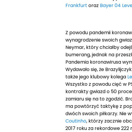
Frankfurt
oraz
Bayer 04 Lev
Z powodu pandemii koronawi
wynagrodzenie swoich gwiaz
Neymar, który chciałby odej
bumerang, jednak na przeszk
Pandemia koronawirusa wymu
Wydawało się, że Brazylijczy
także jego klubowy kolega
L
Wszystko z powodu cięć w PS
kontrakty gwiazd o 50 procen
zamiaru się na to zgodzić. Br
ma powtórzyć taktykę z pop
dwóch swoich piłkarzy. Nie 
Coutinho
, którzy zacznie ob
2017 roku za rekordowe 222 