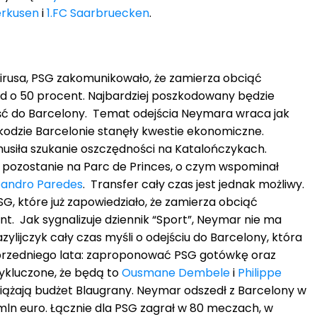
erkusen
i
1.FC Saarbruecken
.
rusa, PSG zakomunikowało, że zamierza obciąć
d o 50 procent. Najbardziej poszkodowany będzie
ść do Barcelony. Temat odejścia Neymara wraca jak
odzie Barcelonie stanęły kwestie ekonomiczne.
siła szukanie oszczędności na Katalończykach.
k pozostanie na Parc de Princes, o czym wspominał
eandro Paredes
. Transfer cały czas jest jednak możliwy.
G, które już zapowiedziało, że zamierza obciąć
t. Jak sygnalizuje dziennik “Sport”, Neymar nie ma
azylijczyk cały czas myśli o odejściu do Barcelony, która
rzedniego lata: zaproponować PSG gotówkę oraz
wykluczone, że będą to
Ousmane Dembele
i
Philippe
ciążają budżet Blaugrany. Neymar odszedł z Barcelony w
mln euro. Łącznie dla PSG zagrał w 80 meczach, w