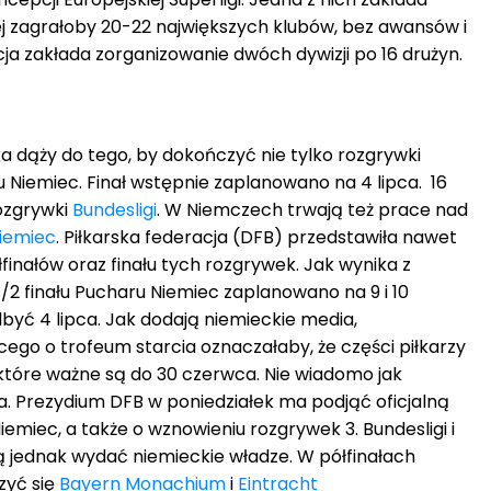
órej zagrałoby 20-22 największych klubów, bez awansów i
ja zakłada zorganizowanie dwóch dywizji po 16 drużyn.
a dąży do tego, by dokończyć nie tylko rozgrywki
ru Niemiec. Finał wstępnie zaplanowano na 4 lipca. 16
ozgrywki
Bundesligi
. W Niemczech trwają też prace nad
iemiec
. Piłkarska federacja (DFB) przedstawiła nawet
inałów oraz finału tych rozgrywek. Jak wynika z
1/2 finału Pucharu Niemiec zaplanowano na 9 i 10
dbyć 4 lipca. Jak dodają niemieckie media,
go o trofeum starcia oznaczałaby, że części piłkarzy
 które ważne są do 30 czerwca. Nie wiadomo jak
a. Prezydium DFB w poniedziałek ma podjąć oficjalną
emiec, a także o wznowieniu rozgrywek 3. Bundesligi i
zą jednak wydać niemieckie władze. W półfinałach
zyć się
Bayern Monachium
i
Eintracht