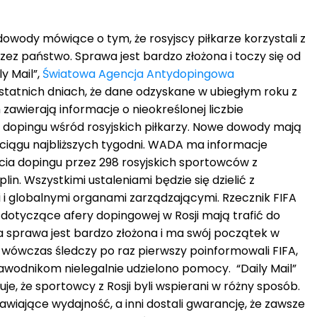
owody mówiące o tym, że rosyjscy piłkarze korzystali z
z państwo. Sprawa jest bardzo złożona i toczy się od
y Mail”,
Światowa Agencja Antydopingowa
tatnich dniach, że dane odzyskane w ubiegłym roku z
awierają informacje o nieokreślonej liczbie
opingu wśród rosyjskich piłkarzy. Nowe dowody mają
 w ciągu najbliższych tygodni. WADA ma informacje
ia dopingu przez 298 rosyjskich sportowców z
lin. Wszystkimi ustaleniami będzie się dzielić z
i globalnymi organami zarządzającymi. Rzecznik FIFA
 dotyczące afery dopingowej w Rosji mają trafić do
a sprawa jest bardzo złożona i ma swój początek w
e wówczas śledczy po raz pierwszy poinformowali FIFA,
zawodnikom nielegalnie udzielono pomocy. “Daily Mail”
je, że sportowcy z Rosji byli wspierani w różny sposób.
rawiające wydajność, a inni dostali gwarancję, że zawsze