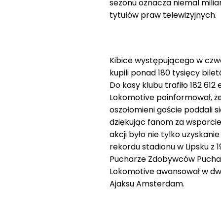
sezonu oznacza niemal miliar
tytułów praw telewizyjnych.
Kibice występującego w czwar
kupili ponad 180 tysięcy bil
Do kasy klubu trafiło 182 61
Lokomotive poinformował, że
oszołomieni goście poddali s
dziękując fanom za wsparci
akcji było nie tylko uzyskani
rekordu stadionu w Lipsku z 
Pucharze Zdobywców Pucharó
Lokomotive awansował w dwu
Ajaksu Amsterdam.