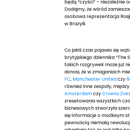
będą “czyści” – niezależnie o
Dodajmy, że wśród zamieszan
osobowa reprezentacja Rosji
w Brazylii.
Co jakiś czas pojawia się wąt
brytyjskiego dziennika “The
takich rozgrywek może już n
donosi, że w zmaganiach miel
FC
,
Manchester United
czy
B
również inne zespoły, międz
Amsterdam
czy
Crvena Zvez
zresetowania wszystkich cz
biznesowych stworzyła szerok
się informacje o możliwym stw
pewnością niemałą rewolucją 
zdradzają też, że jest kilka k