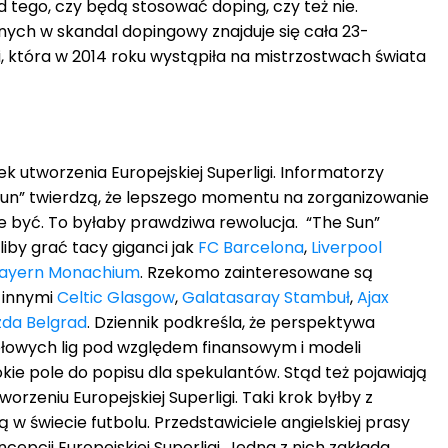
d tego, czy będą stosować doping, czy też nie.
ych w skandal dopingowy znajduje się cała 23-
, która w 2014 roku wystąpiła na mistrzostwach świata
ek utworzenia Europejskiej Superligi. Informatorzy
 Sun” twierdzą, że lepszego momentu na zorganizowanie
ie być. To byłaby prawdziwa rewolucja. “The Sun”
iby grać tacy giganci jak
FC Barcelona
,
Liverpool
ayern Monachium
. Rzekomo zainteresowane są
y innymi
Celtic Glasgow
,
Galatasaray Stambuł
,
Ajax
da Belgrad
. Dziennik podkreśla, że perspektywa
ołowych lig pod względem finansowym i modeli
ie pole do popisu dla spekulantów. Stąd też pojawiają
orzeniu Europejskiej Superligi. Taki krok byłby z
w świecie futbolu. Przedstawiciele angielskiej prasy
oncepcji Europejskiej Superligi. Jedna z nich zakłada