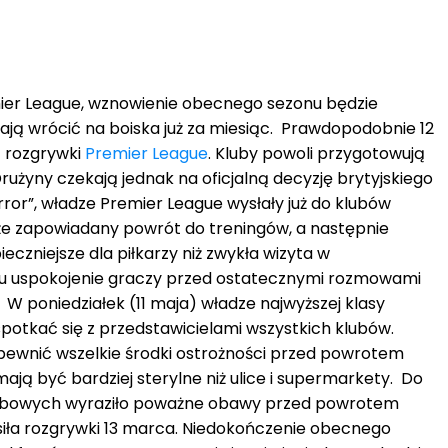
mier League, wznowienie obecnego sezonu będzie
mają wrócić na boiska już za miesiąc. Prawdopodobnie 12
 rozgrywki
Premier League
. Kluby powoli przygotowują
użyny czekają jednak na oficjalną decyzję brytyjskiego
rror”, władze Premier League wysłały już do klubów
 że zapowiadany powrót do treningów, a następnie
eczniejsze dla piłkarzy niż zwykła wizyta w
lu uspokojenie graczy przed ostatecznymi rozmowami
 W poniedziałek (11 maja) władze najwyższej klasy
potkać się z przedstawicielami wszystkich klubów.
pewnić wszelkie środki ostrożności przed powrotem
mają być bardziej sterylne niż ulice i supermarkety. Do
klubowych wyraziło poważne obawy przed powrotem
siła rozgrywki 13 marca. Niedokończenie obecnego