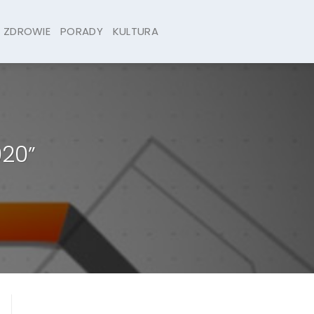
ZDROWIE
PORADY
KULTURA
020”