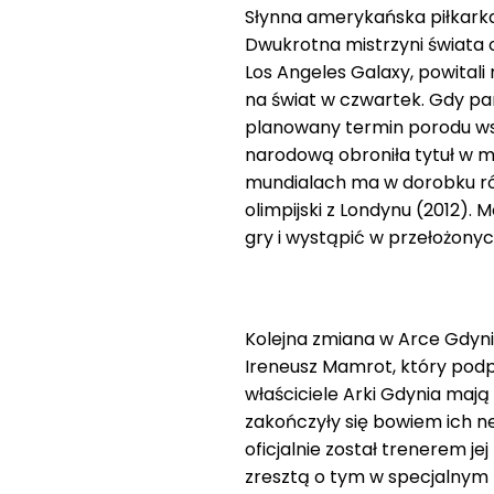
Słynna amerykańska piłkarka
Dwukrotna mistrzyni świata 
Los Angeles Galaxy, powitali
na świat w czwartek. Gdy par
planowany termin porodu ws
narodową obroniła tytuł w 
mundialach ma w dorobku rów
olimpijski z Londynu (2012).
gry i wystąpić w przełożonyc
Kolejna zmiana w Arce Gdyni
Ireneusz Mamrot, który pod
właściciele Arki Gdynia maj
zakończyły się bowiem ich 
oficjalnie został trenerem je
zresztą o tym w specjalnym 