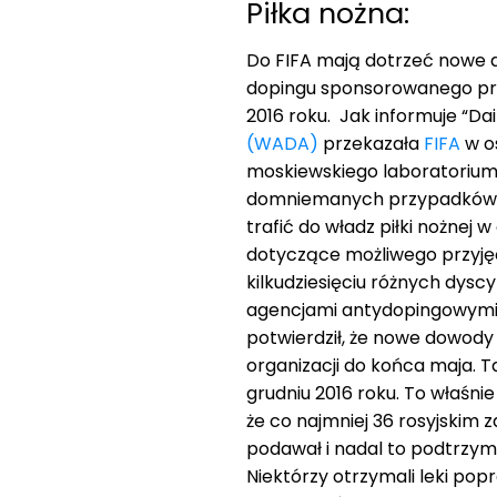
Piłka nożna:
Do FIFA mają dotrzeć nowe d
dopingu sponsorowanego prze
2016 roku. Jak informuje “Dail
(WADA)
przekazała
FIFA
w os
moskiewskiego laboratorium z
domniemanych przypadków d
trafić do władz piłki nożnej
dotyczące możliwego przyjęc
kilkudziesięciu różnych dyscyp
agencjami antydopingowymi 
potwierdził, że nowe dowody
organizacji do końca maja. T
grudniu 2016 roku. To właśni
że co najmniej 36 rosyjskim 
podawał i nadal to podtrzymu
Niektórzy otrzymali leki pop