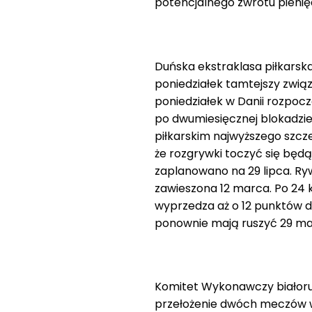
potencjalnego zwrotu pienię
Duńska ekstraklasa piłkarsk
poniedziałek tamtejszy zwią
poniedziałek w Danii rozpocz
po dwumiesięcznej blokadz
piłkarskim najwyższego szcze
że rozgrywki toczyć się będ
zaplanowano na 29 lipca. Ryw
zawieszona 12 marca. Po 24 ko
wyprzedza aż o 12 punktów d
ponownie mają ruszyć 29 ma
Komitet Wykonawczy białorus
przełożenie dwóch meczów w b