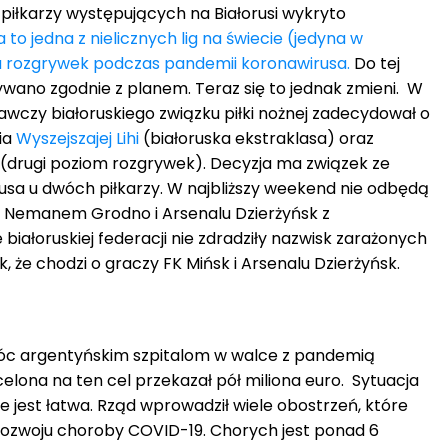
piłkarzy występujących na Białorusi wykryto
a to jedna z nielicznych lig na świecie (jedyna w
ła rozgrywek podczas pandemii koronawirusa.
Do tej
wano zgodnie z planem. Teraz się to jednak zmieni. W
wczy białoruskiego związku piłki nożnej zadecydował o
ia
Wyszejszajej Lihi
(białoruska ekstraklasa) oraz
i (drugi poziom rozgrywek). Decyzja ma związek ze
sa u dwóch piłkarzy. W najbliższy weekend nie odbędą
 z Nemanem Grodno i Arsenalu Dzierżyńsk z
ałoruskiej federacji nie zdradziły nazwisk zarażonych
że chodzi o graczy FK Mińsk i Arsenalu Dzierżyńsk.
móc argentyńskim szpitalom w walce z pandemią
celona na ten cel przekazał pół miliona euro. Sytuacja
 jest łatwa. Rząd wprowadził wiele obostrzeń, które
ozwoju choroby COVID-19. Chorych jest ponad 6