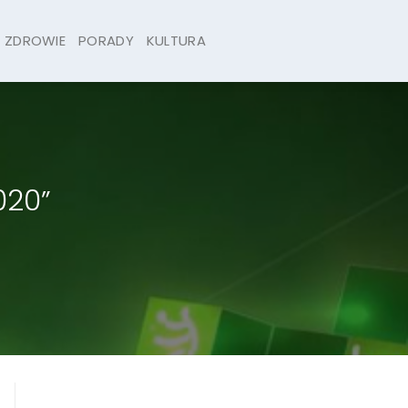
ZDROWIE
PORADY
KULTURA
020”