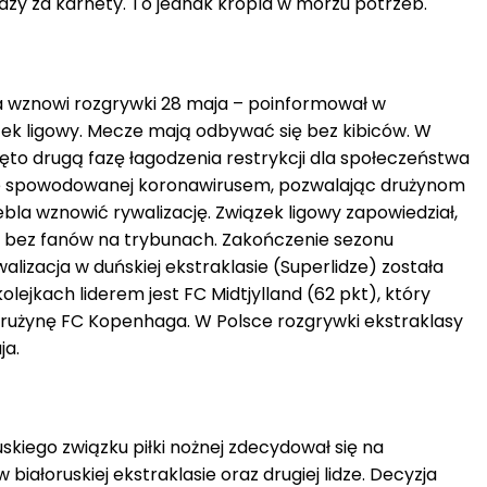
dzy za karnety. To jednak kropla w morzu potrzeb.
a wznowi rozgrywki 28 maja – poinformował w
zek ligowy. Mecze mają odbywać się bez kibiców. W
ęto drugą fazę łagodzenia restrykcji dla społeczeństwa
ie spowodowanej koronawirusem, pozwalając drużynom
bla wznowić rywalizację. Związek ligowy zapowiedział,
ą bez fanów na trybunach. Zakończenie sezonu
alizacja w duńskiej ekstraklasie (Superlidze) została
lejkach liderem jest FC Midtjylland (62 pkt), który
rużynę FC Kopenhaga. W Polsce rozgrywki ekstraklasy
ja.
kiego związku piłki nożnej zdecydował się na
iałoruskiej ekstraklasie oraz drugiej lidze. Decyzja