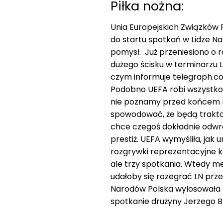
Piłka nożna:
Unia Europejskich Związków 
do startu spotkań w Lidze Nar
pomysł. Już przeniesiono o r
dużego ścisku w terminarzu LN
czym informuje telegraph.co.u
Podobno UEFA robi wszystko, 
nie poznamy przed końcem m
spowodować, że będą trakt
chce czegoś dokładnie odwro
prestiż. UEFA wymyśliła, jak
rozgrywki reprezentacyjne k
ale trzy spotkania. Wtedy m
udałoby się rozegrać LN prze
Narodów Polska wylosowała H
spotkanie drużyny Jerzego B