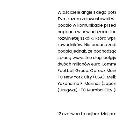
Właściciele angielskiego pote
Tym razem zainwestowali w b
podało w komunikacie przeds
napisano w oświadczeniu Lo
rozwiniętej szkółki, która w
zawodników. Nie podano żad
podała jednak, że pochodzą
spłacą wszystkie długi belgi
dwóch milionów euro. Lommel 
Football Group. Oprócz Manc
FC New York City (USA), Melb
Yokohama F. Marinos (Japonia
(Urugwaj) i FC Mumbai City (I
12 czerwca to najbardziej p