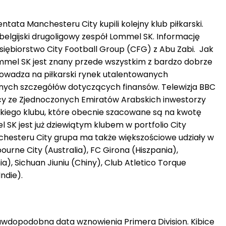
ntata Manchesteru City kupili kolejny klub piłkarski.
elgijski drugoligowy zespół Lommel SK. Informację
iębiorstwo City Football Group (CFG) z Abu Zabi. Jak
mmel SK jest znany przede wszystkim z bardzo dobrze
prowadza na piłkarski rynek utalentowanych
nych szczegółów dotyczących finansów. Telewizja BBC
cy ze Zjednoczonych Emiratów Arabskich inwestorzy
jskiego klubu, które obecnie szacowane są na kwotę
SK jest już dziewiątym klubem w portfolio City
hesteru City grupa ma także większościowe udziały w
ourne City (Australia), FC Girona (Hiszpania),
), Sichuan Jiuniu (Chiny), Club Atletico Torque
ndie).
rawdopodobna data wznowienia Primera Division. Kibice