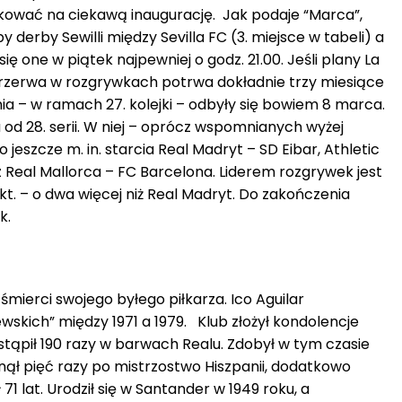
zykować na ciekawą inaugurację. Jak podaje “Marca”,
derby Sewilli między Sevilla FC (3. miejsce w tabeli) a
się one w piątek najpewniej o godz. 21.00. Jeśli plany La
przerwa w rozgrywkach potrwa dokładnie trzy miesiące
ania – w ramach 27. kolejki – odbyły się bowiem 8 marca.
od 28. serii. W niej – oprócz wspomnianych wyżej
jeszcze m. in. starcia Real Madryt – SD Eibar, Athletic
z Real Mallorca – FC Barcelona. Liderem rozgrywek jest
t. – o dwa więcej niż Real Madryt. Do zakończenia
k.
mierci swojego byłego piłkarza. Ico Aguilar
skich” między 1971 a 1979. Klub złożył kondolencje
stąpił 190 razy w barwach Realu. Zdobył w tym czasie
ęgnął pięć razy po mistrzostwo Hiszpanii, dodatkowo
71 lat. Urodził się w Santander w 1949 roku, a