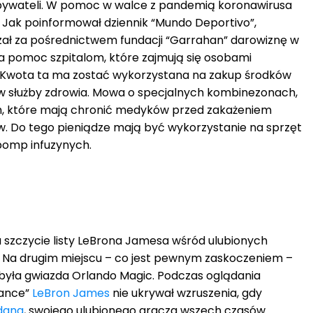
obywateli. W pomoc w walce z pandemią koronawirusa
. Jak poinformował dziennik “Mundo Deportivo”,
ał za pośrednictwem fundacji “Garrahan” darowiznę w
na pomoc szpitalom, które zajmują się osobami
Kwota ta ma zostać wykorzystana na zakup środków
 służby zdrowia. Mowa o specjalnych kombinezonach,
, które mają chronić medyków przed zakażeniem
. Do tego pieniądze mają być wykorzystanie na sprzęt
pomp infuzynych.
a szczycie listy LeBrona Jamesa wśród ulubionych
Na drugim miejscu – co jest pewnym zaskoczeniem –
 była gwiazda Orlando Magic. Podczas oglądania
Dance”
LeBron James
nie ukrywał wzruszenia, gdy
dana
, swojego ulubionego gracza wszech czasów.