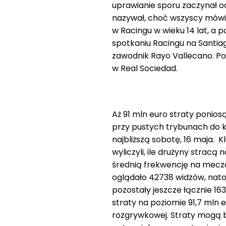
uprawianie sporu zaczynał od 
nazywał, choć wszyscy mówili 
w Racingu w wieku 14 lat, a 
spotkaniu Racingu na Santiag
zawodnik Rayo Vallecano. Po 
w Real Sociedad.
Aż 91 mln euro straty poniosą
przy pustych trybunach do k
najbliższą sobotę, 16 maja. K
wyliczyli, ile drużyny strac
średnią frekwencję na mecza
oglądało 42738 widzów, nato
pozostały jeszcze łącznie 163
straty na poziomie 91,7 mln 
rozgrywkowej. Straty mogą by