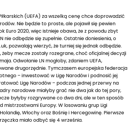
Piłkarskich (UEFA) za wszelką cenę chce doprowadzić
odów. Nie będzie to proste, ale pojawił się pewien
ok Euro 2020, więc istnieje obawa, że z powodu zbyt
 nie odbędzie się zupełnie. Ostatnie doniesienia, o
k, pozwalają wierzyć, że turniej się jednak odbędzie.
żeby mecze zostały rozegrane, choć oficjalnej decyzji
aja. Odwołanie LN mogłoby, zdaniem UEFA,
owane drugorzędnie. Tymczasem europejska federacja
tnego – inwestować w Ligę Narodów i podnosić jej
 uratować Ligę Narodów – podczas jednej przerwy na
adry narodowe miałyby grać nie dwa jak do tej pory,
ecze byłyby rozgrywane co dwa dni, ale w ten sposób
d mistrzostwami Europy. W losowaniu grup Ligi
olandię, Włochy oraz Bośnię i Hercegowinę. Pierwsze
rzęczka miało odbyć się 4 września.