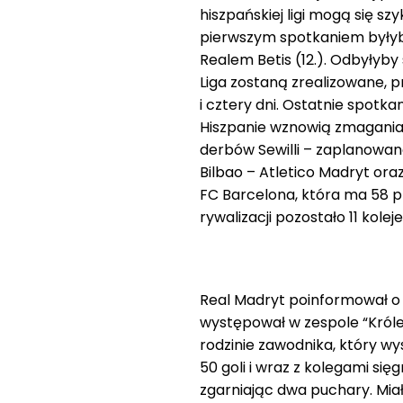
hiszpańskiej ligi mogą się s
pierwszym spotkaniem byłyby 
Realem Betis (12.). Odbyłyby 
Liga zostaną zrealizowane, 
i cztery dni. Ostatnie spotk
Hiszpanie wznowią zmagania 
derbów Sewilli – zaplanowano 
Bilbao – Atletico Madryt ora
FC Barcelona, która ma 58 pk
rywalizacji pozostało 11 koleje
Real Madryt poinformował o ś
występował w zespole “Królew
rodzinie zawodnika, który wy
50 goli i wraz z kolegami si
zgarniając dwa puchary. Miał 