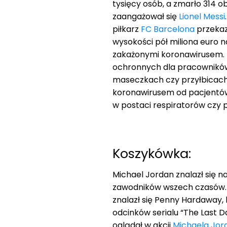
tysięcy osób, a zmarło 314 
zaangażował się
Lionel Messi
piłkarz
FC Barcelona
przekaz
wysokości pół miliona euro 
zakażonymi koronawirusem. 
ochronnych dla pracowników
maseczkach czy przyłbicach
koronawirusem od pacjentów
w postaci respiratorów czy 
Koszykówka:
Michael Jordan znalazł się n
zawodników wszech czasów. 
znalazł się Penny Hardaway,
odcinków serialu “The Last 
oglądał w akcji
Michaela Jor