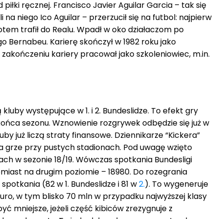
piłki ręcznej. Francisco Javier Aguilar Garcia – tak się
na niego Ico Aguilar – przerzucił się na futbol: najpierw
potem trafił do Realu. Wpadł w oko działaczom po
o Bernabeu. Karierę skończył w 1982 roku jako
zakończeniu kariery pracował jako szkoleniowiec, m.in.
 kluby występujące w 1. i 2. Bundeslidze. To efekt gry
ońca sezonu. Wznowienie rozgrywek odbędzie się już w
luby już liczą straty finansowe. Dziennikarze “Kickera”
ą na grze przy pustych stadionach. Pod uwagę wzięto
ch w sezonie 18/19. Wówczas spotkania Bundesligi
miast na drugim poziomie – 18980. Do rozegrania
 spotkania (82 w 1. Bundeslidze i 81 w
2.
). To wygeneruje
euro, w tym blisko 70 mln w przypadku najwyższej klasy
ć mniejsze, jeżeli część kibiców zrezygnuje z