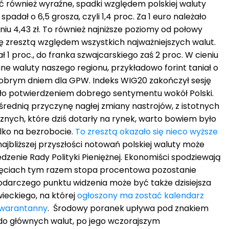
ć również wyraźne, spadki względem polskiej waluty
padał o 6,5 grosza, czyli 1,4 proc. Za 1 euro należało
iu 4,43 zł. To również najniższe poziomy od połowy
się zresztą względem wszystkich najważniejszych walut.
ł 1 proc., do franka szwajcarskiego zaś 2 proc. W cieniu
ne waluty naszego regionu, przykładowo forint taniał o
dobrym dniem dla GPW. Indeks WIG20 zakończył sesję
yło potwierdzeniem dobrego sentymentu wokół Polski.
średnią przyczynę nagłej zmiany nastrojów, z istotnych
ych, które dziś dotarły na rynek, warto bowiem było
lko na bezrobocie.
To zresztą okazało się nieco wyższe
najbliższej przyszłości notowań polskiej waluty może
zenie Rady Polityki Pieniężnej. Ekonomiści spodziewają
ięciach tym razem stopa procentowa pozostanie
podarczego punktu widzenia może być także dzisiejsza
ieckiego, na której
ogłoszony ma zostać kalendarz
kwarantanny
. Środowy poranek upływa pod znakiem
 do głównych walut, po jego wczorajszym