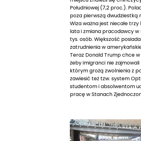
Południowej (7,2 proc.). Pola
poza pierwszą dwudziestką n
Wiza ważna jest niecałe trzy 
lata i zmiana pracodawcy w r
tys. osób. Większość posiada
zatrudnienia w amerykańskiej
Teraz Donald Trump chce w 
żeby imigranci nie zajmowa
którym grożą zwolnienia z p
zawiesić też tzw. system Opt
studentom i absolwentom ucz
pracę w Stanach Zjednoczo