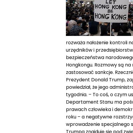
rozważa nałożenie kontroli n
urzędników i przedsiębiors
bezpieczeństwa narodowego,
Hongkongu. Rozmowy są na razi
zastosować sankcje. Rzecz
Prezydent Donald Trump, za
powiedział, że jego administr
tygodnia. – To coś, o czym 
Departament Stanu ma pośw
prawach człowieka i demokr
roku – a negatywne rozstrz
wprowadzenie specjalnego s
Trumpa znajduje się pod zwi