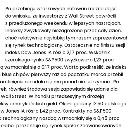
Po przebiegu wtorkowych notowań można dojść
do wniosku, ze inwestorzy z Wall Street powrócili
z przedłużonego weekendu w lepszych nastrojach.
Indeksy zwyżkowały niezagrożone przez cały dzień,
choć relatywnie najsłabiej tym razem zaprezentował
się rynek technologiczny. Ostatecznie na finiszu sesji
indeks Dow Jones IA rósł o 2,17 proc. Wskaźnik
szerokiego rynku S&P500 zwyżkował o 1,23 proc.
q wzmacniał się o 0,17 proc. Warto podkreślić, że indeks
 blue chipów pierwszy raz od początku marca przebił
 zamknięciu nie udało się mu ponad nim utrzymać. Po
ek, również środowa sesja zapowiada się udanie dla
Wall Street. W handlu przedsesyjnym drożeją
ksy amerykańskich giełd. Około godziny 13:50 polskiego
w Jones IA rósł o 1,42 proc. Kontrakty na S&P500
na technologiczny Nasdaq wzmacniały się o 0,45 proc.
h słabo prezentuje się rynek spółek zaawansowanych