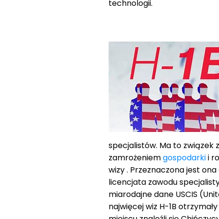
technologii.
specjalistów. Ma to związek 
zamrożeniem
gospodarki
i r
wizy . Przeznaczona jest ona d
licencjata zawodu specjalist
miarodajne dane USCIS (Unit
najwięcej wiz H-1B otrzymały
miejscu znaleźli się Chińczycy