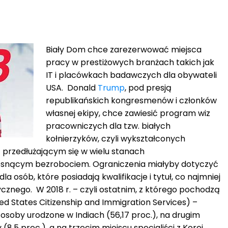
Biały Dom chce zarezerwować miejsca
pracy w prestiżowych branżach takich jak
IT i placówkach badawczych dla obywateli
USA. Donald
Trump
, pod presją
republikańskich kongresmenów i członków
własnej ekipy, chce zawiesić program wiz
pracowniczych dla tzw. białych
kołnierzyków, czyli wykształconych
z przedłużającym się w wielu stanach
osnącym bezrobociem. Ograniczenia miałyby dotyczyć
la osób, które posiadają kwalifikacje i tytuł, co najmniej
ycznego. W 2018 r. – czyli ostatnim, z którego pochodzą
ed States Citizenship and Immigration Services) –
 osoby urodzone w Indiach (56,17 proc.), na drugim
 (8,5 proc.), a na trzecim miejscu specjaliści z Korei