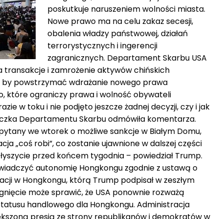
poskutkuje naruszeniem wolności miasta.
Nowe prawo ma na celu zakaz secesji,
obalenia władzy państwowej, działań
terrorystycznych i ingerencji
zagranicznych. Departament Skarbu USA
a transakcje i zamrożenie aktywów chińskich
tw by powstrzymać wdrażanie nowego prawa
 które ograniczy prawa i wolność obywateli
e w toku i nie podjęto jeszcze żadnej decyzji, czy i jak
niczka Departamentu Skarbu odmówiła komentarza.
pytany we wtorek o możliwe sankcje w Białym Domu,
acja „coś robi”, co zostanie ujawnione w dalszej części
usłyszycie przed końcem tygodnia – powiedział Trump.
iadczyć autonomię Hongkongu zgodnie z ustawą o
acji w Hongkongu, którą Trump podpisał w zeszłym
ygnięcie może sprawić, że USA ponownie rozważą
tatusu handlowego dla Hongkongu. Administracja
ększoną presją ze strony republikanów i demokratów w