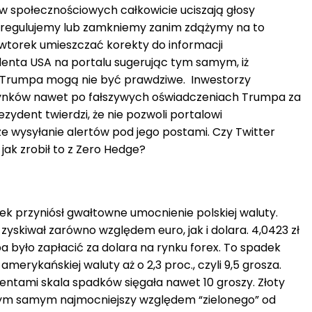
w społecznościowych całkowicie uciszają głosy
 uregulujemy lub zamkniemy zanim zdążymy na to
 wtorek umieszczać korekty do informacji
enta USA na portalu sugerując tym samym, iż
 Trumpa mogą nie być prawdziwe. Inwestorzy
i rynków nawet po fałszywych oświadczeniach Trumpa za
ydent twierdzi, że nie pozwoli portalowi
 wysyłanie alertów pod jego postami. Czy Twitter
jak zrobił to z Zero Hedge?
k przyniósł gwałtowne umocnienie polskiej waluty.
 zyskiwał zarówno względem euro, jak i dolara. 4,0423 zł
a było zapłacić za dolara na rynku forex. To spadek
amerykańskiej waluty aż o 2,3 proc., czyli 9,5 grosza.
ntami skala spadków sięgała nawet 10 groszy. Złoty
tym samym najmocniejszy względem “zielonego” od