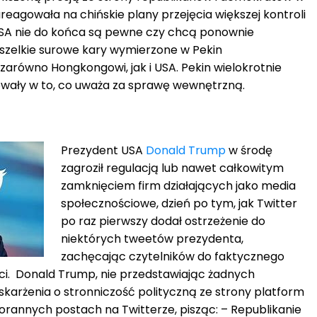
eagowała na chińskie plany przejęcia większej kontroli
SA nie do końca są pewne czy chcą ponownie
szelkie surowe kary wymierzone w Pekin
równo Hongkongowi, jak i USA. Pekin wielokrotnie
rowały w to, co uważa za sprawę wewnętrzną.
Prezydent USA
Donald Trump
w środę
zagroził regulacją lub nawet całkowitym
zamknięciem firm działających jako media
społecznościowe, dzień po tym, jak Twitter
po raz pierwszy dodał ostrzeżenie do
niektórych tweetów prezydenta,
zachęcając czytelników do faktycznego
ci. Donald Trump, nie przedstawiając żadnych
karżenia o stronniczość polityczną ze strony platform
orannych postach na Twitterze, pisząc: – Republikanie