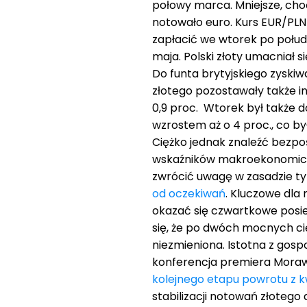
połowy marca. Mniejsze, cho
notowało euro. Kurs EUR/PLN s
zapłacić we wtorek po połudn
maja. Polski złoty umacniał 
Do funta brytyjskiego zyskiwa
złotego pozostawały także in
0,9 proc. Wtorek był także 
wzrostem aż o 4 proc., co b
Ciężko jednak znaleźć bezpo
wskaźników makroekonomiczn
zwrócić uwagę w zasadzie ty
od oczekiwań
. Kluczowe dla 
okazać się czwartkowe posied
się, że po dwóch mocnych c
niezmieniona. Istotna z gos
konferencja premiera Moraw
kolejnego etapu powrotu z 
stabilizacji notowań złotego