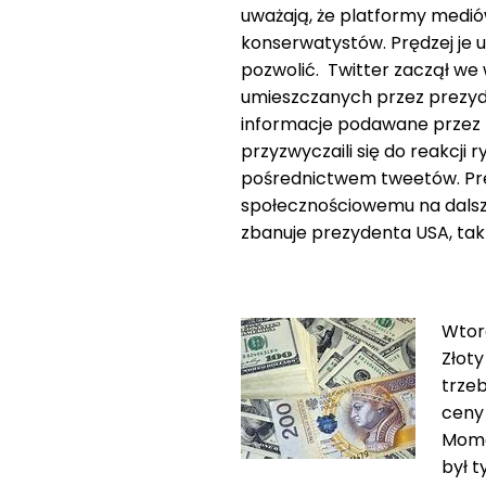
uważają, że platformy medió
konserwatystów. Prędzej je
pozwolić. Twitter zaczął we
umieszczanych przez prezyd
informacje podawane przez
przyzwyczaili się do reakcj
pośrednictwem tweetów. Prez
społecznościowemu na dalsze
zbanuje prezydenta USA, tak 
Wtore
Złoty
trzeb
ceny 
Mome
był 