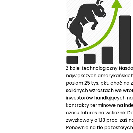
Z kolei technologiczny Nasda
największych amerykańskich
poziom 25 tys. pkt, choć na
solidnych wzrostach we wtor
inwestorów handlujących na 
kontrakty terminowe na inde
czasu futures na wskaźnik Do
zwyżkowały o 1,13 proc. zaś 
Ponownie na tle pozostałyc