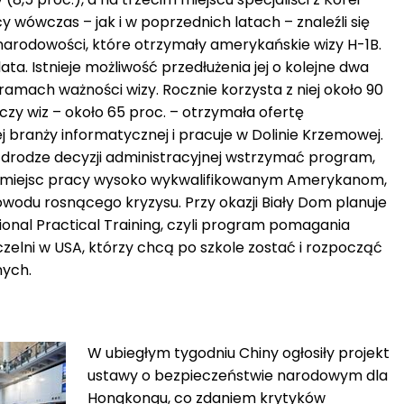
cy wówczas – jak i w poprzednich latach – znaleźli się
arodowości, które otrzymały amerykańskie wizy H-1B.
lata. Istnieje możliwość przedłużenia jej o kolejne dwa
amach ważności wizy. Rocznie korzysta z niej około 90
czy wiz – około 65 proc. – otrzymała ofertę
 branży informatycznej i pracuje w Dolinie Krzemowej.
drodze decyzji administracyjnej wstrzymać program,
li miejsc pracy wysoko wykwalifikowanym Amerykanom,
owodu rosnącego kryzysu. Przy okazji Biały Dom planuje
ional Practical Training, czyli program pomagania
elni w USA, którzy chcą po szkole zostać i rozpocząć
nych.
W ubiegłym tygodniu Chiny ogłosiły projekt
ustawy o bezpieczeństwie narodowym dla
Hongkongu, co zdaniem krytyków