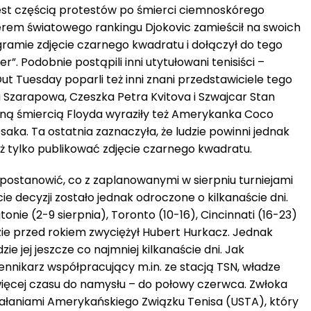
jest częścią protestów po śmierci ciemnoskórego
erem światowego rankingu Djokovic zamieścił na swoich
gramie zdjęcie czarnego kwadratu i dołączył do tego
”. Podobnie postąpili inni utytułowani tenisiści –
Out Tuesday poparli też inni znani przedstawiciele tego
a Szarapowa, Czeszka Petra Kvitova i Szwajcar Stan
ą śmiercią Floyda wyraziły też Amerykanka Coco
ka. Ta ostatnia zaznaczyła, że ludzie powinni jednak
niż tylko publikować zdjęcie czarnego kwadratu.
postanowić, co z zaplanowanymi w sierpniu turniejami
e decyzji zostało jednak odroczone o kilkanaście dni.
nie (2-9 sierpnia), Toronto (10-16), Cincinnati (16-23)
zie przed rokiem zwyciężył Hubert Hurkacz. Jednak
dzie jej jeszcze co najmniej kilkanaście dni. Jak
ennikarz współpracujący m.in. ze stacją TSN, władze
więcej czasu do namysłu – do połowy czerwca. Zwłoka
ałaniami Amerykańskiego Związku Tenisa (USTA), który