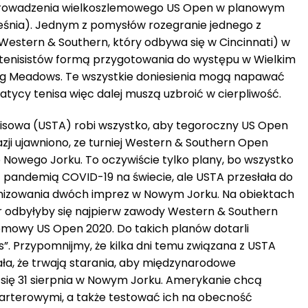
rowadzenia wielkoszlemowego US Open w planowym
rześnia). Jednym z pomysłów rozegranie jednego z
estern & Southern, który odbywa się w Cincinnati) w
 tenisistów formą przygotowania do występu w Wielkim
ing Meadows. Te wszystkie doniesienia mogą napawać
ycy tenisa więc dalej muszą uzbroić w cierpliwość.
sowa (USTA) robi wszystko, aby tegoroczny US Open
kazji ujawniono, ze turniej Western & Southern Open
 Nowego Jorku. To oczywiście tylko plany, bo wszystko
 z pandemią COVID-19 na świecie, ale USTA przesłała do
nizowania dwóch imprez w Nowym Jorku. Na obiektach
ter odbyłyby się najpierw zawody Western & Southern
emowy US Open 2020. Do takich planów dotarli
”. Przypomnijmy, że kilka dni temu związana z USTA
ła, że trwają starania, aby międzynarodowe
się 31 sierpnia w Nowym Jorku. Amerykanie chcą
arterowymi, a także testować ich na obecność