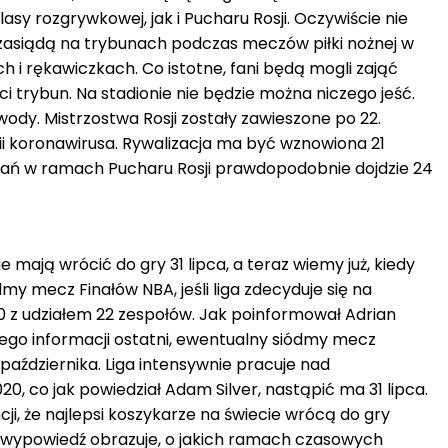
lasy rozgrywkowej, jak i Pucharu Rosji. Oczywiście nie
 zasiądą na trybunach podczas meczów piłki nożnej w
ch i rękawiczkach. Co istotne, fani będą mogli zająć
i trybun. Na stadionie nie będzie można niczego jeść.
wody. Mistrzostwa Rosji zostały zawieszone po 22.
 koronawirusa. Rywalizacja ma być wznowiona 21
gań w ramach Pucharu Rosji prawdopodobnie dojdzie 24
e mają wrócić do gry 31 lipca, a teraz wiemy już, kiedy
my mecz Finałów NBA, jeśli liga zdecyduje się na
 z udziałem 22 zespołów. Jak poinformował Adrian
jego informacji ostatni, ewentualny siódmy mecz
października. Liga intensywnie pracuje nad
, co jak powiedział Adam Silver, nastąpić ma 31 lipca.
ji, że najlepsi koszykarze na świecie wrócą do gry
go wypowiedź obrazuje, o jakich ramach czasowych