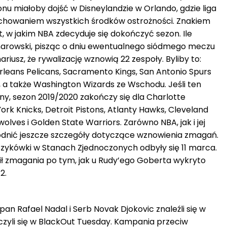
u miałoby dojść w Disneylandzie w Orlando, gdzie liga
achowaniem wszystkich środków ostrożności. Znakiem
t, w jakim NBA zdecyduje się dokończyć sezon. Ile
narowski, pisząc o dniu ewentualnego siódmego meczu
riusz, że rywalizację wznowią 22 zespoły. Byliby to:
Orleans Pelicans, Sacramento Kings, San Antonio Spurs
, a także Washington Wizards ze Wschodu. Jeśli ten
y, sezon 2019/2020 zakończy się dla Charlotte
ork Knicks, Detroit Pistons, Atlanty Hawks, Cleveland
lves i Golden State Warriors. Zarówno NBA, jak i jej
dnić jeszcze szczegóły dotyczące wznowienia zmagań.
szykówki w Stanach Zjednoczonych odbyły się 11 marca.
ił zmagania po tym, jak u Rudy’ego Goberta wykryto
2.
pan Rafael Nadal i Serb Novak Djokovic znaleźli się w
ączyli się w BlackOut Tuesday. Kampania przeciw