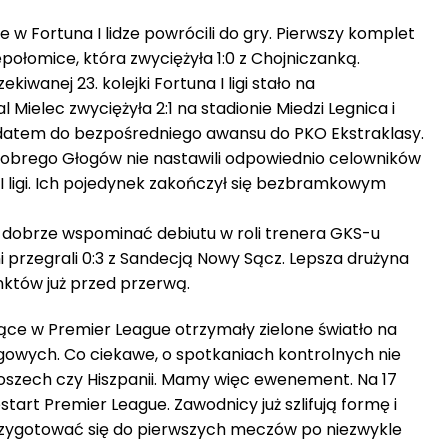
e w Fortuna I lidze powrócili do gry. Pierwszy komplet
epołomice, która zwyciężyła 1:0 z Chojniczanką.
iwanej 23. kolejki Fortuna I ligi stało na
Mielec zwyciężyła 2:1 na stadionie Miedzi Legnica i
atem do bezpośredniego awansu do PKO Ekstraklasy.
Chrobrego Głogów nie nastawili odpowiednio celowników
 ligi. Ich pojedynek zakończył się bezbramkowym
 dobrze wspominać debiutu w roli trenera GKS-u
 przegrali 0:3 z Sandecją Nowy Sącz. Lepsza drużyna
któw już przed przerwą.
jące w Premier League otrzymały zielone światło na
owych. Co ciekawe, o spotkaniach kontrolnych nie
szech czy Hiszpanii. Mamy więc ewenement. Na 17
tart Premier League. Zawodnicy już szlifują formę i
 przygotować się do pierwszych meczów po niezwykle