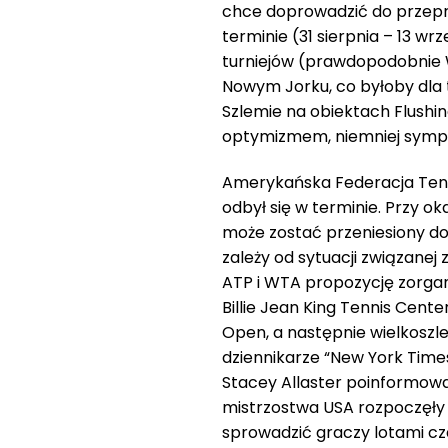
chce doprowadzić do przep
terminie (31 sierpnia – 13 w
turniejów (prawdopodobnie W
Nowym Jorku, co byłoby dla
Szlemie na obiektach Flush
optymizmem, niemniej sympat
Amerykańska Federacja Teni
odbył się w terminie. Przy o
może zostać przeniesiony do
zależy od sytuacji związanej
ATP i WTA propozycję zorga
Billie Jean King Tennis Cen
Open, a następnie wielkoszl
dziennikarze “New York Times
Stacey Allaster poinformowa
mistrzostwa USA rozpoczęły 
sprowadzić graczy lotami cz