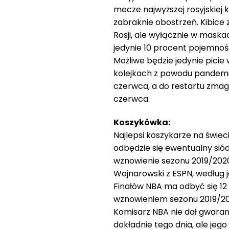
mecze najwyższej rosyjskiej k
zabraknie obostrzeń. Kibice
Rosji, ale wyłącznie w maska
jedynie 10 procent pojemnośc
Możliwe będzie jedynie picie 
kolejkach z powodu pandemii
czerwca, a do restartu zma
czerwca.
Koszykówka:
Najlepsi koszykarze na świeci
odbędzie się ewentualny siód
wznowienie sezonu 2019/2020
Wojnarowski z ESPN, według 
Finałów NBA ma odbyć się 12 
wznowieniem sezonu 2019/2020
Komisarz NBA nie dał gwaranc
dokładnie tego dnia, ale je