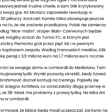
rzeżywa jednak trudne chwile, a sam Glik krytykowany
za swoją grę. AS Monaco zapowiada rewolucję w
30 piłkarzy. Kontrakt Kamila Glika obowiązuje jeszcze
 na to, że nie zostanie przedłużony. Polak nie zamierza
dług “Nice-matin”, stoper Biało-Czerwonych będzie
atek mógłby wrócić do Torino FC, w którym jest
stolicy Piemontu grał przez pięć lat i w pewnym
kapitanem zespołu. Według francuskich mediów, Glik
ę pensji z 3,5 miliona euro na 1,7 miliona euro rocznie.
wróci ze swojego domu w Lombardii do Mediolanu. Tam
ntuzjowanej łydki. Wyniki pozwolą określić, kiedy Szwed
brahimović doznał kontuzji na treningu. Pojawiły się
zić ścięgno Achillesa, co oznaczałoby długą przerwę w
ę, że 38-latek ma problemy z prawą łydką. Na kilka dni
u w Lombardii.
informował, że kibice będą mogli uczęszczać zarówno na