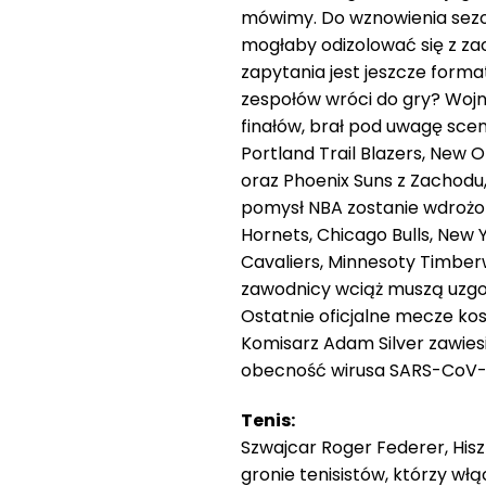
mówimy. Do wznowienia sezon
mogłaby odizolować się z z
zapytania jest jeszcze forma
zespołów wróci do gry? Woj
finałów, brał pod uwagę scena
Portland Trail Blazers, New 
oraz Phoenix Suns z Zachodu
pomysł NBA zostanie wdrożon
Hornets, Chicago Bulls, New Y
Cavaliers, Minnesoty Timberwo
zawodnicy wciąż muszą uzgo
Ostatnie oficjalne mecze ko
Komisarz Adam Silver zawies
obecność wirusa SARS-CoV-
Tenis:
Szwajcar Roger Federer, Hisz
gronie tenisistów, którzy wł