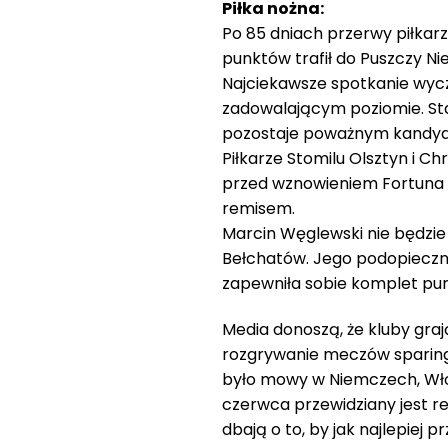
Piłka nożna:
Po 85 dniach przerwy piłkarz
punktów trafił do Puszczy Ni
Najciekawsze spotkanie wyczek
zadowalającym poziomie. Stal 
pozostaje poważnym kandyd
Piłkarze Stomilu Olsztyn i 
przed wznowieniem Fortuna I
remisem.
Marcin Węglewski nie będzie
Bełchatów. Jego podopieczni
zapewniła sobie komplet pun
Media donoszą, że kluby gra
rozgrywanie meczów sparing
było mowy w Niemczech, Wło
czerwca przewidziany jest res
dbają o to, by jak najlepiej