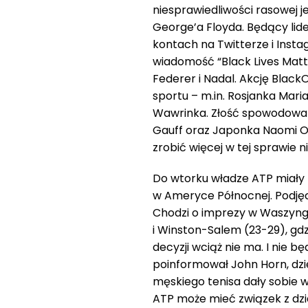
niesprawiedliwości rasowej 
George’a Floyda. Będący lid
kontach na Twitterze i Insta
wiadomość “Black Lives Matter
Federer i Nadal. Akcję Black
sportu – m.in. Rosjanka Mari
Wawrinka. Złość spowodowan
Gauff oraz Japonka Naomi Osa
zrobić więcej w tej sprawie 
Do wtorku władze ATP miały 
w Ameryce Północnej. Podjęci
Chodzi o imprezy w Waszyngto
i Winston-Salem (23-29), gd
decyzji wciąż nie ma. I nie bę
poinformował John Horn, dzi
męskiego tenisa dały sobie 
ATP może mieć związek z dzi