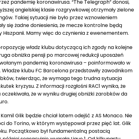
przez pandemię koronawirusa. “The Telegraph” donosi,
ższej angielskiej klasie rozgrywkowej otrzymały zielone
ngów. Takiej sytuacji nie było przez wznowieniem
iały się żadne doniesienia, że mecze kontrolne będą
 Hiszpanii. Mamy więc do czynienia z ewenementem.
 propozycję władz klubu dotyczącą ich zgody na kolejne
druga obniżka pensji po marcowej redukcji uposażeń
wołanym pandemią koronawirusa – poinformowało w
1. Władze klubu FC Barcelona przedstawiły zawodnikom
obków, twierdząc, że wymaga tego trudna sytuacja
utek kryzysu. Z informacji rozgłośni RAC1 wynika, że
 oczekiwała, że w wyniku drugiej obniżki zarobków da
uro.
amil Glik będzie chciał latem odejść z AS Monaco. Nie
óci do Torino, w którym występował przez pięć lat. Glik
roku. Początkowo był fundamentalną postacią
k później sensacyjnie wygrała Ligue 1. Od kilkunastu