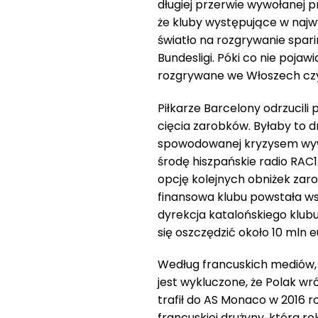
długiej przerwie wywołanej 
że kluby występujące w najwy
światło na rozgrywanie spari
Bundesligi. Póki co nie pojaw
rozgrywane we Włoszech czy
Piłkarze Barcelony odrzucili
cięcia zarobków. Byłaby to 
spowodowanej kryzysem wy
środę hiszpańskie radio RAC
opcję kolejnych obniżek zar
finansowa klubu powstała wsk
dyrekcja katalońskiego klubu
się oszczędzić około 10 mln e
Według francuskich mediów, K
jest wykluczone, że Polak wr
trafił do AS Monaco w 2016 
francuskiej drużyny, która ro