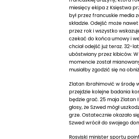
miesięcy ekipa z Księstwa p
był przez francuskie media 
składzie. Odejść może nawet 
przez rok i wszystko wskazuje
czekać do końca umowy i we
chciał odejść już teraz. 32-l
ubóstwiany przez kibiców. W 
momencie został mianowany 
musiałby zgodzić się na obniżk
Zlatan Ibrahimović w środę 
przejdzie kolejne badania ko
będzie grać. 25 maja Zlatan I
głosy, że Szwed mógł uszkod
grze. Ostatecznie okazało si
Szwed wrócił do swojego dom
Rosyjski minister sportu po