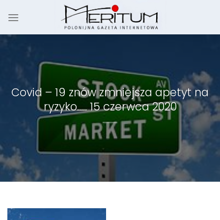
Skip
to
content
Covid – 19 znów zmniejsza apetyt na
ryzyko….. 15 czerwca 2020