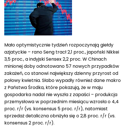
Mało optymistycznie tydzień rozpoczynają giełdy
azjatyckie – rano Seng tracł 2,1 proc., japoński Nikkei
3,5 proc., a indyjski Sensex 2,2 proc. W Chinach
minionej doby odnotowano 57 nowych przypadków
zakażeń, co stanowi największy dzienny przyrost od
połowy kwietnia. Słabo wypadły również dane makro
z Państwa Środka, które pokazują, że w maju
gospodarka nadal nie wyszła z zapaści – produkcja
przemysłowa w poprzednim miesiącu wzrosła o 4,4
proc. r/r (vs. konsensus 5 proc. r/r), natomiast
sprzedaż detaliczna obniżyła się o 2,8 proc. r/r (vs.
konsensus 2 proc. r/r).