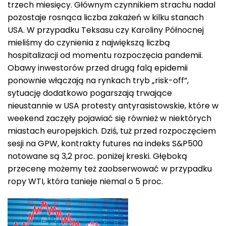
trzech miesięcy. Głównym czynnikiem strachu nadal
pozostaje rosnąca liczba zakażeń w kilku stanach
USA. W przypadku Teksasu czy Karoliny Północnej
mieliśmy do czynienia z największą liczbą
hospitalizacji od momentu rozpoczęcia pandemii.
Obawy inwestorów przed drugą falą epidemii
ponownie włączają na rynkach tryb „risk-off”,
sytuację dodatkowo pogarszają trwające
nieustannie w USA protesty antyrasistowskie, które w
weekend zaczęły pojawiać się również w niektórych
miastach europejskich. Dziś, tuż przed rozpoczęciem
sesji na GPW, kontrakty futures na indeks S&P500
notowane są 3,2 proc. poniżej kreski. Głęboką
przecenę możemy też zaobserwować w przypadku
ropy WTI, która tanieje niemal o 5 proc.