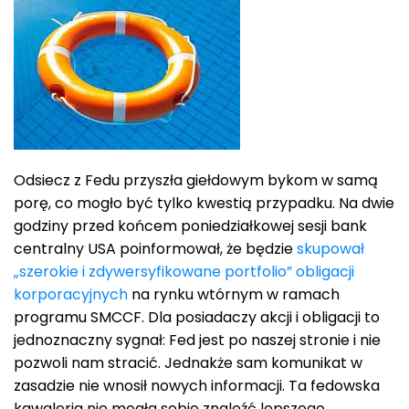
Odsiecz z Fedu przyszła giełdowym bykom w samą
porę, co mogło być tylko kwestią przypadku. Na dwie
godziny przed końcem poniedziałkowej sesji bank
centralny USA poinformował, że będzie
skupował
„szerokie i zdywersyfikowane portfolio” obligacji
korporacyjnych
na rynku wtórnym w ramach
programu SMCCF. Dla posiadaczy akcji i obligacji to
jednoznaczny sygnał: Fed jest po naszej stronie i nie
pozwoli nam stracić. Jednakże sam komunikat w
zasadzie nie wnosił nowych informacji. Ta fedowska
kawaleria nie mogła sobie znaleźć lepszego