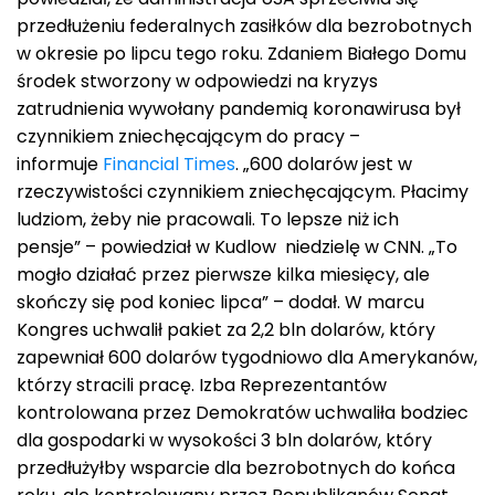
przedłużeniu federalnych zasiłków dla bezrobotnych
w okresie po lipcu tego roku. Zdaniem Białego Domu
środek stworzony w odpowiedzi na kryzys
zatrudnienia wywołany pandemią koronawirusa był
czynnikiem zniechęcającym do pracy –
informuje
Financial Times
. „600 dolarów jest w
rzeczywistości czynnikiem zniechęcającym. Płacimy
ludziom, żeby nie pracowali. To lepsze niż ich
pensje” – powiedział w Kudlow niedzielę w CNN. „To
mogło działać przez pierwsze kilka miesięcy, ale
skończy się pod koniec lipca” – dodał. W marcu
Kongres uchwalił pakiet za 2,2 bln dolarów, który
zapewniał 600 dolarów tygodniowo dla Amerykanów,
którzy stracili pracę. Izba Reprezentantów
kontrolowana przez Demokratów uchwaliła bodziec
dla gospodarki w wysokości 3 bln dolarów, który
przedłużyłby wsparcie dla bezrobotnych do końca