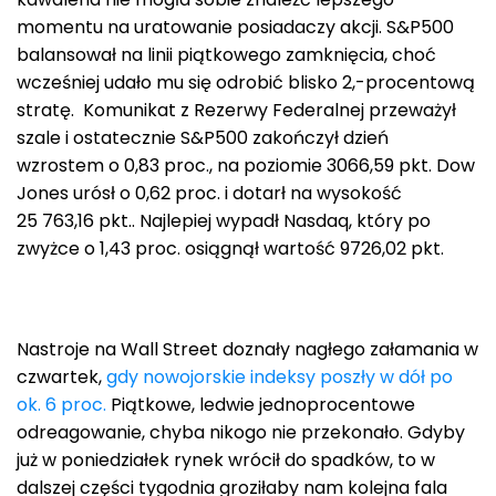
momentu na uratowanie posiadaczy akcji. S&P500
balansował na linii piątkowego zamknięcia, choć
wcześniej udało mu się odrobić blisko 2,-procentową
stratę. Komunikat z Rezerwy Federalnej przeważył
szale i ostatecznie S&P500 zakończył dzień
wzrostem o 0,83 proc., na poziomie 3066,59 pkt. Dow
Jones urósł o 0,62 proc. i dotarł na wysokość
25 763,16 pkt.. Najlepiej wypadł Nasdaq, który po
zwyżce o 1,43 proc. osiągnął wartość 9726,02 pkt.
Nastroje na Wall Street doznały nagłego załamania w
czwartek,
gdy nowojorskie indeksy poszły w dół po
ok. 6 proc.
Piątkowe, ledwie jednoprocentowe
odreagowanie, chyba nikogo nie przekonało. Gdyby
już w poniedziałek rynek wrócił do spadków, to w
dalszej części tygodnia groziłaby nam kolejna fala