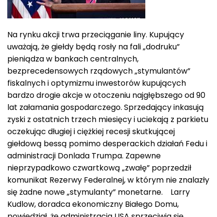
Na rynku akcji trwa przeciąganie liny. Kupujący
uważają, że giełdy będą rosły na fali „dodruku”
pieniądza w bankach centralnych,
bezprecedensowych rządowych „stymulantów”
fiskalnych i optymizmu inwestorów kupujących
bardzo drogie akcje w otoczeniu najgłębszego od 90
lat załamania gospodarczego. Sprzedający inkasują
zyski z ostatnich trzech miesięcy i uciekają z parkietu
oczekując długiej i ciężkiej recesji skutkującej
giełdową bessą pomimo desperackich działań Fedu i
administracji Donlada Trumpa. Zapewne
nieprzypadkowo czwartkową „zwałę” poprzedził
komunikat Rezerwy Federalnej, w którym nie znalazły
się żadne nowe „stymulanty” monetarne. Larry
Kudlow, doradca ekonomiczny Białego Domu,
powiedział, że administracja USA sprzeciwia się