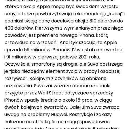
których akcje Apple mogą być świadkiem wzrostu
ceny, a także powtórzył swoją rekomendację „kupuj” i
podniósł swoją cenę docelową akcji z 310 dolarów do
400 dolarów. Pierwszym z wymienianych przez niego
powodów jest premiera nowego iPhona, którą
przewiduje na wrzesień. Analityk szacuje, że Apple
sprzeda 59 milionów iPhonów 12 w ostatnim kwartale
i 91 milionów w pierwszej połowie 2021 roku.
Oczywiście, smartfony są drogie, ale Suva postrzega
je “jako niezbędny element życia w pracy i osobistej
rozrywce”. Kolejnym z czynników są obniżone
oczekiwania. Suva zauważa że obecne szacunki
przyjęte przez Wall Street dotyczące sprzedaży
iPhonów spadły średnio o około 15 proc. w ciągu
dwóch kolejnych kwartałów. Dalej Jim Suva zwraca
uwagę na problemy Huawei. Restrykcje i zakazy
nałożone na chińską firmę mogą spowodować
wzrost sprzedaży Apple o nawet około 8 miliardów