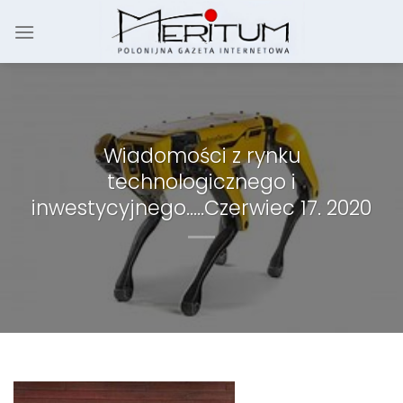
Skip
to
content
Wiadomości z rynku
technologicznego i
inwestycyjnego…..Czerwiec 17. 2020