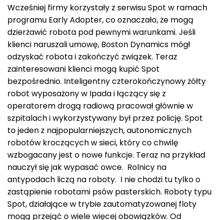
Wcześniej firmy korzystały z serwisu Spot w ramach
programu Early Adopter, co oznaczało, że mogą
dzierżawić robota pod pewnymi warunkami. Jeśli
klienci naruszali umowę, Boston Dynamics mógł
odzyskać robota i zakończyć związek. Teraz
zainteresowani klienci mogą kupić Spot
bezpośrednio. Inteligentny czterokończynowy żółty
robot wyposażony w Ipada i łączący się z
operatorem drogą radiową pracował głównie w
szpitalach i wykorzystywany był przez policję. Spot
to jeden z najpopularniejszych, autonomicznych
robotów kroczących w sieci, który co chwilę
wzbogacany jest o nowe funkcje. Teraz na przykład
nauczył się jak wypasać owce. Rolnicy na
antypodach liczą na roboty. I nie chodzi tu tylko o
zastąpienie robotami psów pasterskich. Roboty typu
Spot, działające w trybie zautomatyzowanej floty
mogą przejąć o wiele więcej obowiązków. Od