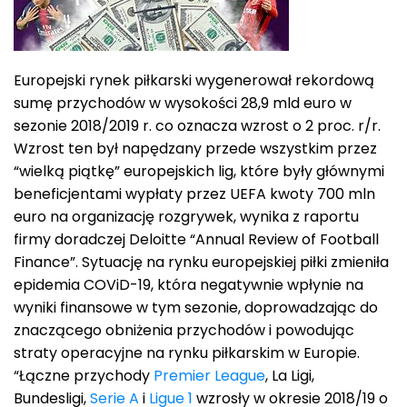
Europejski rynek piłkarski wygenerował rekordową
sumę przychodów w wysokości 28,9 mld euro w
sezonie 2018/2019 r. co oznacza wzrost o 2 proc. r/r.
Wzrost ten był napędzany przede wszystkim przez
“wielką piątkę” europejskich lig, które były głównymi
beneficjentami wypłaty przez UEFA kwoty 700 mln
euro na organizację rozgrywek, wynika z raportu
firmy doradczej Deloitte “Annual Review of Football
Finance”. Sytuację na rynku europejskiej piłki zmieniła
epidemia COViD-19, która negatywnie wpłynie na
wyniki finansowe w tym sezonie, doprowadzając do
znaczącego obniżenia przychodów i powodując
straty operacyjne na rynku piłkarskim w Europie.
“Łączne przychody
Premier League
, La Ligi,
Bundesligi,
Serie A
i
Ligue 1
wzrosły w okresie 2018/19 o