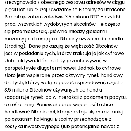
zrezygnowało z obecnego zestawu adresów w ciągu
pięciu lat lub dłużej. Uważamy te Bitcoiny za utracone.
Pozostaje zatem zaledwie 3,5 miliona BTC – czyli 19
proc. wszystkich wydobytych Bitcoinów. Te często
się przemieszczają, głównie między giełdami i
możemy je określić jako Bitcoiny używane do handlu
(trading). Dane pokazują, że większość Bitcoinów
jest w posiadaniu tych, którzy traktują je jak cyfrowe
złoto: aktywa, które należy przechowywać w
perspektywie długoterminowej. Jednak to cyfrowe
złoto jest wspierane przez aktywny rynek handlowy
dla tych, którzy wolą kupować i sprzedawać często.
3,5 miliona Bitcoinów używanych do handlu
zaopatruje rynek, co w interakcji z poziomem popytu,
określa cenę. Ponieważ coraz więcej osób chce
handlować Bitcoinami, których staje się coraz mniej
po ostatnim halvingu, Bitcoiny przechodzące z
koszyka inwestycyjnego (lub potencjalnie nawet z