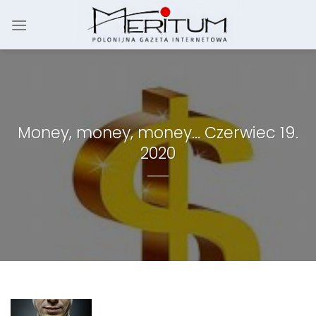
Skip
to
content
Money, money, money… Czerwiec 19.
2020