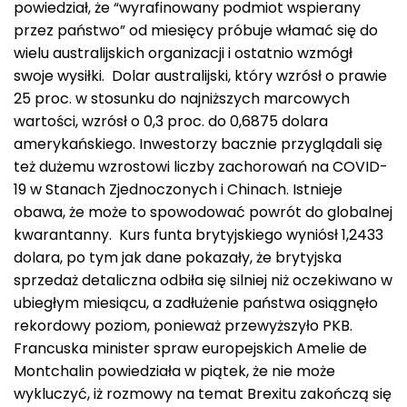
powiedział, że “wyrafinowany podmiot wspierany
przez państwo” od miesięcy próbuje włamać się do
wielu australijskich organizacji i ostatnio wzmógł
swoje wysiłki. Dolar australijski, który wzrósł o prawie
25 proc. w stosunku do najniższych marcowych
wartości, wzrósł o 0,3 proc. do 0,6875 dolara
amerykańskiego. Inwestorzy bacznie przyglądali się
też dużemu wzrostowi liczby zachorowań na COVID-
19 w Stanach Zjednoczonych i Chinach. Istnieje
obawa, że może to spowodować powrót do globalnej
kwarantanny. Kurs funta brytyjskiego wyniósł 1,2433
dolara, po tym jak dane pokazały, że brytyjska
sprzedaż detaliczna odbiła się silniej niż oczekiwano w
ubiegłym miesiącu, a zadłużenie państwa osiągnęło
rekordowy poziom, ponieważ przewyższyło PKB.
Francuska minister spraw europejskich Amelie de
Montchalin powiedziała w piątek, że nie może
wykluczyć, iż rozmowy na temat Brexitu zakończą się