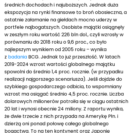
średnich dochodach i najuboższych. Jednak duża
ekspozycja na rynki finansowe to broń obosieczna, a
ostatnie załamanie na giełdach mocno uderzy w
portfele najbogatszych. Osobiste majątki osiągnęły
w zeszłym roku wartość 226 bln dol., czyli wzrosły w
porównaniu do 2018 roku o 9,6 proc., co było
najlepszym wynikiem od 2005 roku – wynika
z
badania
BCG. Jednak to już przeszłość. W latach
2019-2024 wzrost wartości globalnego majątku
spowolni do średnio 1,4 proc. rocznie. (w przypadku
realizacji najgorszego scenariusza). Jeśli dojdzie do
szybkiego gospodarczego odbicia, to wspomniany
wzrost ma osiągać średnio 4,5 proc. rocznie. Liczba
dolarowych milionerów potroiła się w ciągu ostatnich
20 lat i wynosi obecnie 24 miliony. Z raportu wynika,
że dwie trzecie z nich przypada na Amerykę Płn. i
dzierżą oni ponad połowę całego globalnego
bogactwa. To na ten kontynent oraz Japonię