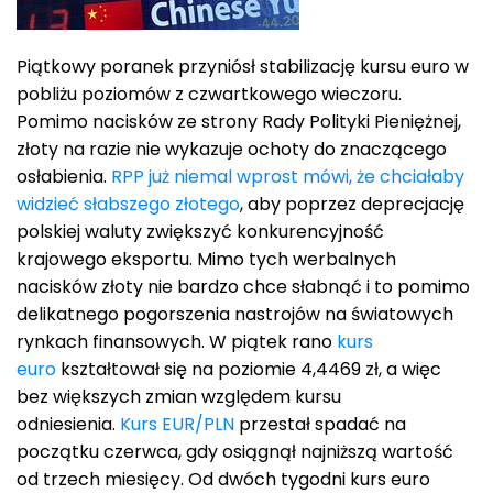
Piątkowy poranek przyniósł stabilizację kursu euro w
pobliżu poziomów z czwartkowego wieczoru.
Pomimo nacisków ze strony Rady Polityki Pieniężnej,
złoty na razie nie wykazuje ochoty do znaczącego
osłabienia.
RPP już niemal wprost mówi, że chciałaby
widzieć słabszego złotego
, aby poprzez deprecjację
polskiej waluty zwiększyć konkurencyjność
krajowego eksportu. Mimo tych werbalnych
nacisków złoty nie bardzo chce słabnąć i to pomimo
delikatnego pogorszenia nastrojów na światowych
rynkach finansowych. W piątek rano
kurs
euro
kształtował się na poziomie 4,4469 zł, a więc
bez większych zmian względem kursu
odniesienia.
Kurs EUR/PLN
przestał spadać na
początku czerwca, gdy osiągnął najniższą wartość
od trzech miesięcy. Od dwóch tygodni kurs euro