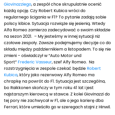
Giovinazziego
, a zespół chce skrupulatnie ocenić
każdą opcję. Czy Robert Kubica wróci do
regularnego ścigania w F1? To pytanie zadają sobie
polscy kibice. Sytuacja rozwiąże się jesienią. Wtedy
Alfa Romeo zamierza zadecydować o swoim składzie
na sezon 2021. – My jesteśmy w innej sytuacji niż
czołowe zespoły. Zawsze podejmujemy decyzje co do
składu między październikiem a listopadem. To się nie
zmieni – oświadczył w “Auto Motor und
Sport”
Frederic Vasseur
, szef Alfy Romeo. Na
rozstrzygnięcia w zespole czekać będzie
Robert
Kubica
, który jako rezerwowy Alfy Romeo ma
chrapkę na powrót do F1. Sytuacja jest szczególna,
bo Raikkonen skończy w tym roku 41 lat i jest
najstarszym kierowcą w stawce. Z kolei Giovinazzi do
tej pory nie zachwycał w F1, ale o jego karierę dba
Ferrari, które umieściło go w szeregach stajni z Hinwil.