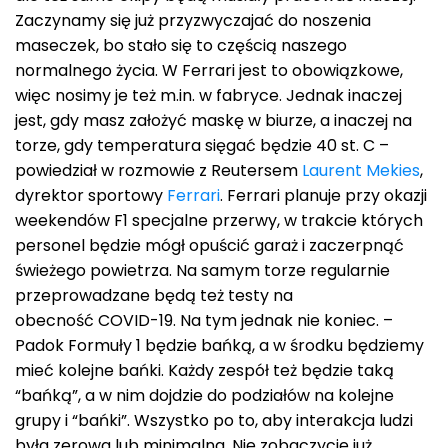
Zaczynamy się już przyzwyczajać do noszenia
maseczek, bo stało się to częścią naszego
normalnego życia. W Ferrari jest to obowiązkowe,
więc nosimy je też m.in. w fabryce. Jednak inaczej
jest, gdy masz założyć maskę w biurze, a inaczej na
torze, gdy temperatura sięgać będzie 40 st. C –
powiedział w rozmowie z Reutersem
Laurent Mekies
,
dyrektor sportowy
Ferrari
. Ferrari planuje przy okazji
weekendów F1 specjalne przerwy, w trakcie których
personel będzie mógł opuścić garaż i zaczerpnąć
świeżego powietrza. Na samym torze regularnie
przeprowadzane będą też testy na
obecność COVID-19. Na tym jednak nie koniec. –
Padok Formuły 1 będzie bańką, a w środku będziemy
mieć kolejne bańki. Każdy zespół też będzie taką
“bańką”, a w nim dojdzie do podziałów na kolejne
grupy i “bańki”. Wszystko po to, aby interakcja ludzi
była zerowa lub minimalna. Nie zobaczycie już