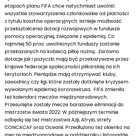
etapach planu FIFA chce natychmiast uwolnić
wszystkie stowarzyszenia członkowskie od płatności
z tytułu kosztów operacyjnych. Istnieje możliwość
przekształcenia dotacji rozwojowych w fundusze
pomocy operacyjnej, związane z epidemią. Co
najmniej 50 proc. uwolnionych funduszy zostanie
przekazanych na kobiecą piłkę nożną. Zarówno
dotacje jak i pożyczki mają być przekazywane przez
krajowe federacje społeczności piłkarskiej na ich
terytoriach. Pieniądze mają otrzymywać kluby,
zawodnicy czy ligi, które zostały dotknięte kryzysem
wywołanym epidemią koronawirusa. FIFA zmieniła
też kalendarz meczów międzynarodowych.
Przesunięte zostały mecze barażowe eliminacji do
mistrzostw świata 2022. W późniejszym terminie
odbędą się też mistrzostwa Azji, Afryki, strefy
CONCACAF oraz Oceanii. Przedłużono też okienko na
mecze międzynarodowe w październiku i listopadzie,