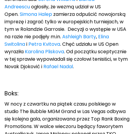
Andreescu
ogłosiły, że wezmą udział w US
Open.
Simona Halep
zamierza odpuścić nowojorską
imprezę i zagrać tylko w europejskich turniejach, w
tym w Rolandzie Garrosie. Decyzji o występie w USA
na razie nie podjęły m.in.
Ashleigh Barty
,
Elina
Switolina
i
Petra Kvitova
. Chęć udziału w US Open
wyraziła
Karolina Pliskova
. Od początku sceptycznie
w tej sprawie wypowiadali się czołowi tenisiści, w tym
Novak Djoković i
Rafael Nadal
.
Boks:
W nocy z czwartku na piątek czasu polskiego w
studio The Bubble MGM Grand w Las Vegas odbywa
się kolejna gala, organizowana przez Top Rank Boxing
Promotions. W walce wieczoru będący faworytem
Australijczyk Jason Moloney pokonał przez TKO