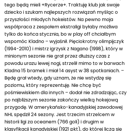
tego będą mieli +Rycerze+. Traktuję klub jak swoje
dziecko i szukam najlepszych rozwiązań myśląc o
przyszłości młodych hokeistów. Na pewno moja
współpraca z zespołem ekstraligi byłaby możliwa
tylko do końca stycznia, bo w play off chciałbym
wspomóc Kladno – wyjaśnił. Pięciokrotny olimpijczyk
(1994-2010) i mistrz igrzysk z Nagano (1998), który w
minionym sezonie nie grał przez dłuższy czas z
powodu urazu lewej nogi, strzelił mimo to w barwach
Kladna 15 bramek i miał 14 asyst w 38 spotkaniach. –
Będę grał wtedy, gdy uznam, że nie wstydzę się
poziomu, który reprezentuję. Nie chcę być
pośmiewiskiem dla innych – dodał nie zdradzając, czy
po najbliższym sezonie zakończy wielką hokejową
przygodę. W amerykańsko-kanadyjskiej zawodowej
NHL spędził 24 sezony. Jest trzecim strzelcem w
historii ligi za oceanem (766 goli) i drugim w
klasyfikacji kanadyjskiej (1921 pkt), do której liczą się