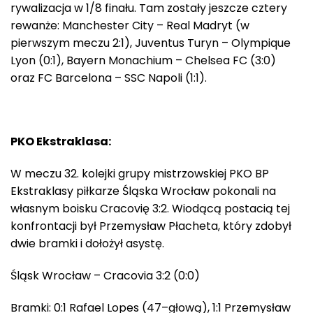
rywalizacja w 1/8 finału. Tam zostały jeszcze cztery
rewanże: Manchester City – Real Madryt (w
pierwszym meczu 2:1), Juventus Turyn – Olympique
Lyon (0:1), Bayern Monachium – Chelsea FC (3:0)
oraz FC Barcelona – SSC Napoli (1:1).
PKO Ekstraklasa:
W meczu 32. kolejki grupy mistrzowskiej PKO BP
Ekstraklasy piłkarze Śląska Wrocław pokonali na
własnym boisku Cracovię 3:2. Wiodącą postacią tej
konfrontacji był Przemysław Płacheta, który zdobył
dwie bramki i dołożył asystę.
Śląsk Wrocław – Cracovia 3:2 (0:0)
Bramki: 0:1 Rafael Lopes (47–głową), 1:1 Przemysław