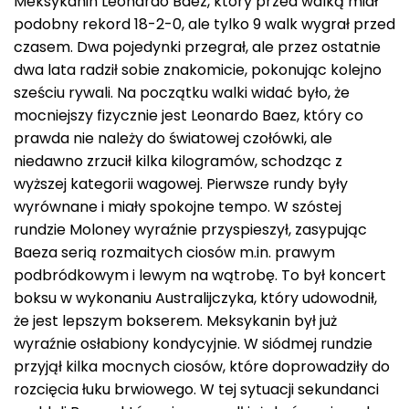
Meksykanin Leonardo Baez, który przed walką miał
podobny rekord 18-2-0, ale tylko 9 walk wygrał przed
czasem. Dwa pojedynki przegrał, ale przez ostatnie
dwa lata radził sobie znakomicie, pokonując kolejno
sześciu rywali. Na początku walki widać było, że
mocniejszy fizycznie jest Leonardo Baez, który co
prawda nie należy do światowej czołówki, ale
niedawno zrzucił kilka kilogramów, schodząc z
wyższej kategorii wagowej. Pierwsze rundy były
wyrównane i miały spokojne tempo. W szóstej
rundzie Moloney wyraźnie przyspieszył, zasypując
Baeza serią rozmaitych ciosów m.in. prawym
podbródkowym i lewym na wątrobę. To był koncert
boksu w wykonaniu Australijczyka, który udowodnił,
że jest lepszym bokserem. Meksykanin był już
wyraźnie osłabiony kondycyjnie. W siódmej rundzie
przyjął kilka mocnych ciosów, które doprowadziły do
rozcięcia łuku brwiowego. W tej sytuacji sekundanci