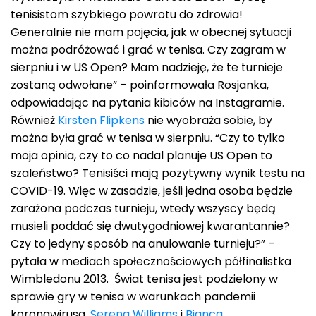
tenisistom szybkiego powrotu do zdrowia!
Generalnie nie mam pojęcia, jak w obecnej sytuacji
można podróżować i grać w tenisa. Czy zagram w
sierpniu i w US Open? Mam nadzieję, że te turnieje
zostaną odwołane” – poinformowała Rosjanka,
odpowiadając na pytania kibiców na Instagramie.
Również
Kirsten Flipkens
nie wyobraża sobie, by
można była grać w tenisa w sierpniu. “Czy to tylko
moja opinia, czy to co nadal planuje US Open to
szaleństwo? Tenisiści mają pozytywny wynik testu na
COVID-19. Więc w zasadzie, jeśli jedna osoba będzie
zarażona podczas turnieju, wtedy wszyscy będą
musieli poddać się dwutygodniowej kwarantannie?
Czy to jedyny sposób na anulowanie turnieju?” –
pytała w mediach społecznościowych półfinalistka
Wimbledonu 2013. Świat tenisa jest podzielony w
sprawie gry w tenisa w warunkach pandemii
koronawirusa.
Serena Williams
i
Bianca