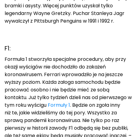
bramki i asysty. Więcej punktów uzyskał tylko
legendarny Wayne Gretzky. Puchar Stanleya Jagr
wywalczył z Pittsburgh Penguins w 1991 i 1992 r.
F1:
Formuła 1 stworzyła specjalne procedury, aby przy
okazji wyścigów nie dochodziło do zakażeń
koronawirusem. Ferrari wprowadziło je na jeszcze
wyższy poziom. Każda załoga samochodu będzie
pracować osobno i nie będzie mieć ze sobą
kontaktu. Już tylko tydzień dzieli nas od pierwszego w
tym roku wyścigu
Formuły 1
. Będzie on zgoła inny
niż te, jakie widzieliśmy do tej pory. Wszystko za
sprawą pandemii koronawirusa. Nie tylko po raz
pierwszy w historii zawody F1 odbędą się bez publiki,
ale też same ekipy będą musiały pracować inaczej. –