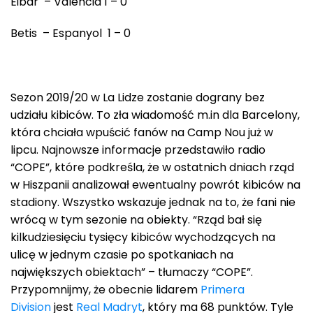
Eibar – Valencia 1 – 0
Betis – Espanyol 1 – 0
Sezon 2019/20 w La Lidze zostanie dograny bez
udziału kibiców. To zła wiadomość m.in dla Barcelony,
która chciała wpuścić fanów na Camp Nou już w
lipcu. Najnowsze informacje przedstawiło radio
“COPE”, które podkreśla, że w ostatnich dniach rząd
w Hiszpanii analizował ewentualny powrót kibiców na
stadiony. Wszystko wskazuje jednak na to, że fani nie
wrócą w tym sezonie na obiekty. “Rząd bał się
kilkudziesięciu tysięcy kibiców wychodzących na
ulicę w jednym czasie po spotkaniach na
największych obiektach” – tłumaczy “COPE”.
Przypomnijmy, że obecnie lidarem
Primera
Division
jest
Real Madryt
, który ma 68 punktów. Tyle