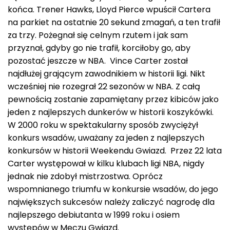
końca. Trener Hawks, Lloyd Pierce wpuścił Cartera
na parkiet na ostatnie 20 sekund zmagań, a ten trafił
za trzy. Pożegnał się celnym rzutem i jak sam
przyznał, gdyby go nie trafił, korciłoby go, aby
pozostać jeszcze w NBA. Vince Carter został
najdłużej grającym zawodnikiem w historii ligi. Nikt
wcześniej nie rozegrał 22 sezonów w NBA. Z całą
pewnością zostanie zapamiętany przez kibiców jako
jeden z najlepszych dunkerów w historii koszykówki.
W 2000 roku w spektakularny sposób zwyciężył
konkurs wsadów, uważany za jeden z najlepszych
konkursów w historii Weekendu Gwiazd. Przez 22 lata
Carter występował w kilku klubach ligi NBA, nigdy
jednak nie zdobył mistrzostwa. Oprócz
wspomnianego triumfu w konkursie wsadów, do jego
największych sukcesów należy zaliczyć nagrodę dla
najlepszego debiutanta w 1999 roku i osiem
występów w Meczu Gwiazd.