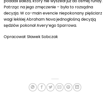
poddali Baeza, który nie wyszedł już do ósmej rundy.
Patrząc na jego zmęczenie – była to rozsądna
decyzja. W co-main evencie niepokonany pięściarz
wagi lekkiej Abraham Nova jednogłośną decyzją
sędziów pokonał Avery’ego Sparrowa.
Opracował: Sławek Sobczak