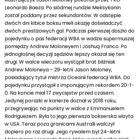
Leonardo Baeza. Po siódmej rundzie Meksykanin
został poddany przez sekundantów. W odstępie
dwóch dni kibice boksu mieli okazję doświadczyć
dwóch prestiżowych gal. Podczas pierwszej doszło do
pojedynku o pas federacji WBA w wadze supermuszej
pomiędzy Andrew Moloneyem i Joshuą Franco. Po
jednogłośnej decyzji sędziów lepszy okazał się ten
drugi. W walce wieczoru wystąpił brat bliźniak
Andrew Moloneya – 29-letni Jason Moloney,
posiadający tytuł mistrza Oceanii federacji WBA. Do
pojedynku przystąpił z imponującym rekordem 20-1-
0. Na koncie miał 17 zwycięstw przed czasem.
Jedynej porażki w karierze doznał w 2018 roku,
przegrywając na punkty w walce z Emmanuelem
Rodriguezem. Była to jego pierwsza bokserska wizyta
w USA. Teraz poza granicami Australii walczył
dopiero po raz drugi. Jego rywalem był 24-letni