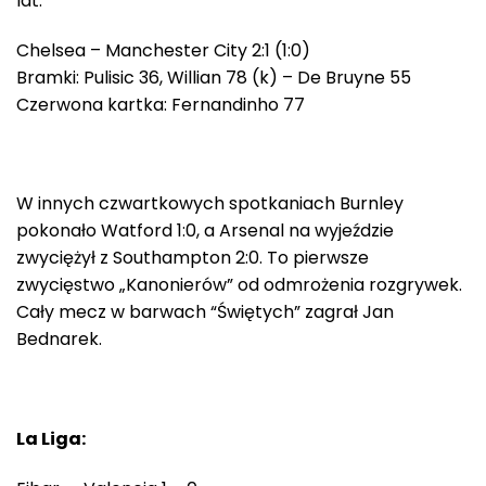
lat.
Chelsea – Manchester City 2:1 (1:0)
Bramki: Pulisic 36, Willian 78 (k) – De Bruyne 55
Czerwona kartka: Fernandinho 77
W innych czwartkowych spotkaniach Burnley
pokonało Watford 1:0, a Arsenal na wyjeździe
zwyciężył z Southampton 2:0. To pierwsze
zwycięstwo „Kanonierów” od odmrożenia rozgrywek.
Cały mecz w barwach “Świętych” zagrał Jan
Bednarek.
La Liga: