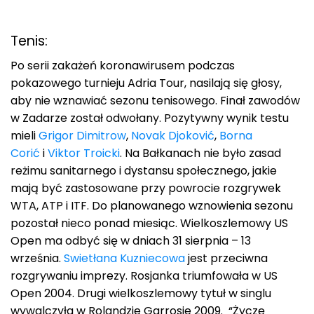
Tenis:
Po serii zakażeń koronawirusem podczas
pokazowego turnieju Adria Tour, nasilają się głosy,
aby nie wznawiać sezonu tenisowego. Finał zawodów
w Zadarze został odwołany. Pozytywny wynik testu
mieli
Grigor Dimitrow
,
Novak Djoković
,
Borna
Corić
i
Viktor Troicki
. Na Bałkanach nie było zasad
reżimu sanitarnego i dystansu społecznego, jakie
mają być zastosowane przy powrocie rozgrywek
WTA, ATP i ITF. Do planowanego wznowienia sezonu
pozostał nieco ponad miesiąc. Wielkoszlemowy US
Open ma odbyć się w dniach 31 sierpnia – 13
września.
Swietłana Kuzniecowa
jest przeciwna
rozgrywaniu imprezy. Rosjanka triumfowała w US
Open 2004. Drugi wielkoszlemowy tytuł w singlu
wywalczyła w Rolandzie Garrosie 2009. “Życzę